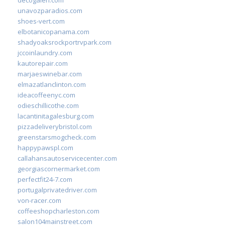
unavozparadios.com
shoes-vert.com
elbotanicopanama.com
shadyoaksrockportrvpark.com
jccoinlaundry.com
kautorepair.com
marjaeswinebar.com
elmazatlanclinton.com
ideacoffeenyc.com
odieschillicothe.com
lacantinitagalesburg.com
pizzadeliverybristol.com
greenstarsmogcheck.com
happypawspl.com
callahansautoservicecenter.com
georgiascornermarket.com
perfectfit24-7.com
portugalprivatedriver.com
von-racer.com
coffeeshopcharleston.com
salon104mainstreet.com