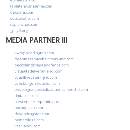
tabletennisnearme.com
oaksofa.com
soultacohtx.com
capishcaps.com
gpsyfl.org
MEDIA PARTNER III
vwrepairarlington.com
cleaningservicebaltimore-md.com
beckslandscapeandfence.com
vistaaltadelveramendi.com
coastlinecateringnc.com
cuesburgershouston.com
psicologiaespecializadaencampeche.com
dmtacos.com
crescentstreetprinting.com
hornopizza.com
driveadragster.com
hematologa.com
lizaivanov.com