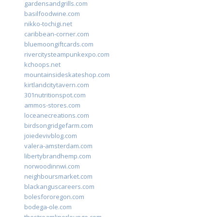
gardensandgrills.com
basilfoodwine.com
nikko-tochigi.net
caribbean-corner.com
bluemoongiftcards.com
rivercitysteampunkexpo.com
kchoops.net
mountainsideskateshop.com
kirtlandcitytavern.com
301nutritionspot.com
ammos-stores.com
loceanecreations.com
birdsongridgefarm.com
joiedevivblog.com
valera-amsterdam.com
libertybrandhemp.com
norwoodinnwi.com
neighboursmarket.com
blackanguscareers.com
bolesfororegon.com
bodega-ole.com