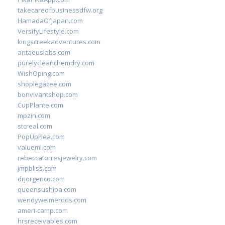
takecareofbusinessdfw.org
HamadaOfJapan.com
VersifyLifestyle.com
kingscreekadventures.com
antaeuslabs.com
purelycleanchemdry.com
WishOping.com
shoplegacee.com
bonvivantshop.com
CupPlante.com
mpzin.com
stcreal.com
PopUpFlea.com
valueml.com
rebeccatorresjewelry.com
jmpbliss.com
drjorgerico.com
queensushipa.com
wendyweimerdds.com
ameri-camp.com
hrsreceivables.com