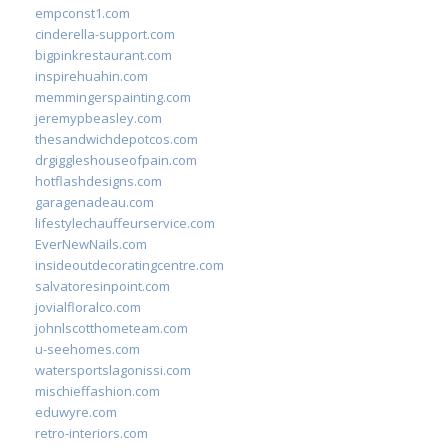
empconst1.com
cinderella-support.com
bigpinkrestaurant.com
inspirehuahin.com
memmingerspainting.com
jeremypbeasley.com
thesandwichdepotcos.com
drgiggleshouseofpain.com
hotflashdesigns.com
garagenadeau.com
lifestylechauffeurservice.com
EverNewNails.com
insideoutdecoratingcentre.com
salvatoresinpoint.com
jovialfloralco.com
johnlscotthometeam.com
u-seehomes.com
watersportslagonissi.com
mischieffashion.com
eduwyre.com
retro-interiors.com