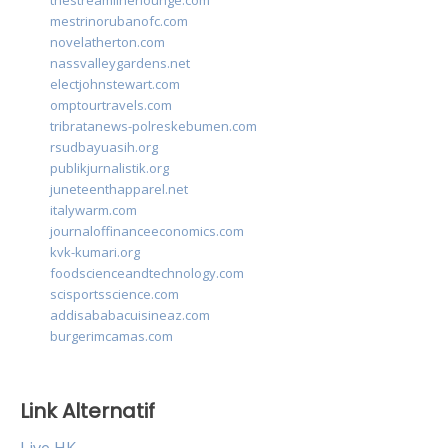
thestreamlinerlounge.com
mestrinorubanofc.com
novelatherton.com
nassvalleygardens.net
electjohnstewart.com
omptourtravels.com
tribratanews-polreskebumen.com
rsudbayuasih.org
publikjurnalistik.org
juneteenthapparel.net
italywarm.com
journaloffinanceeconomics.com
kvk-kumari.org
foodscienceandtechnology.com
scisportsscience.com
addisababacuisineaz.com
burgerimcamas.com
Link Alternatif