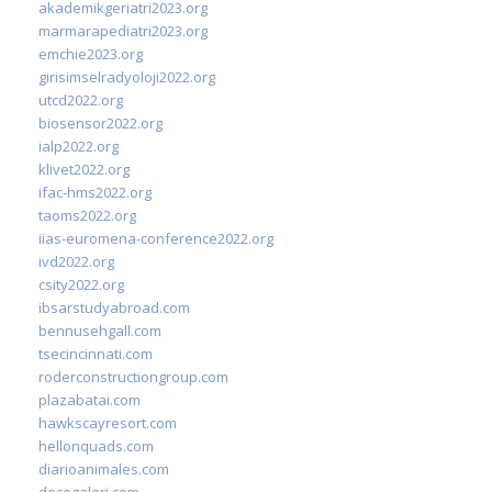
akademikgeriatri2023.org
marmarapediatri2023.org
emchie2023.org
girisimselradyoloji2022.org
utcd2022.org
biosensor2022.org
ialp2022.org
klivet2022.org
ifac-hms2022.org
taoms2022.org
iias-euromena-conference2022.org
ivd2022.org
csity2022.org
ibsarstudyabroad.com
bennusehgall.com
tsecincinnati.com
roderconstructiongroup.com
plazabatai.com
hawkscayresort.com
hellonquads.com
diarioanimales.com
decogaleri.com