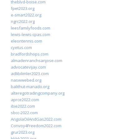
theblvd-boise.com
fpet2023.org
e-smart2022.org
ngrc2022.org
leesfamilyfoods.com
lewis-lewis-cpas.com
eleontennis.com
cyetus.com
bradfordshops.com
almadenranchsanjose.com
advocatevijay.com
adlibilimler2023.com
naswwebed.org
balithut-manado.org
alteregotradingcompany.org
aprce2022.com
ibie2022.com
sbcc-2022.com
AngolaOilAndGas2022.com
Convoy4Freedom2022.com
grur2023.org
hkhk2023.org