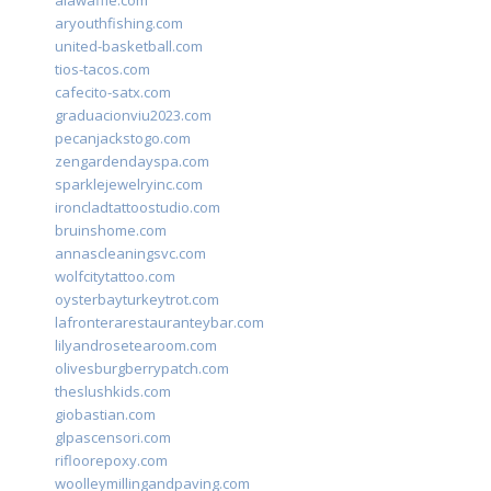
alawaffle.com
aryouthfishing.com
united-basketball.com
tios-tacos.com
cafecito-satx.com
graduacionviu2023.com
pecanjackstogo.com
zengardendayspa.com
sparklejewelryinc.com
ironcladtattoostudio.com
bruinshome.com
annascleaningsvc.com
wolfcitytattoo.com
oysterbayturkeytrot.com
lafronterarestauranteybar.com
lilyandrosetearoom.com
olivesburgberrypatch.com
theslushkids.com
giobastian.com
glpascensori.com
rifloorepoxy.com
woolleymillingandpaving.com