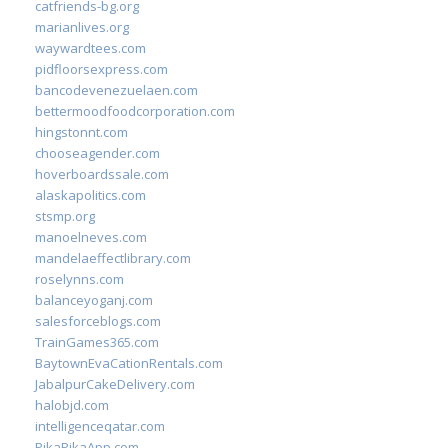
catfriends-bg.org
marianlives.org
waywardtees.com
pidfloorsexpress.com
bancodevenezuelaen.com
bettermoodfoodcorporation.com
hingstonnt.com
chooseagender.com
hoverboardssale.com
alaskapolitics.com
stsmp.org
manoelneves.com
mandelaeffectlibrary.com
roselynns.com
balanceyoganj.com
salesforceblogs.com
TrainGames365.com
BaytownEvaCationRentals.com
JabalpurCakeDelivery.com
halobjd.com
intelligenceqatar.com
PikaPikaApp.com