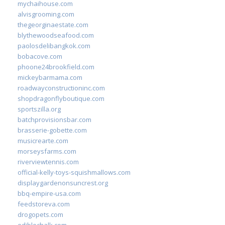
mychaihouse.com
alvisgrooming.com
thegeorginaestate.com
blythewoodseafood.com
paolosdelibangkok.com
bobacove.com
phoone24brookfield.com
mickeybarmama.com
roadwayconstructioninc.com
shopdragonflyboutique.com
sportszilla.org
batchprovisionsbar.com
brasserie-gobette.com
musicrearte.com
morseysfarms.com
riverviewtennis.com
official-kelly-toys-squishmallows.com
displaygardenonsuncrest.org
bbq-empire-usa.com
feedstoreva.com
drogopets.com
ediblechalk.com