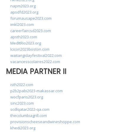
napm2023.org
apsdfd2023.org
forumausape2023.com
imkl2023.com
careerfaircsd2023.com
apsth2023.com
MedItRio2023.org
lcicon2023boston.com
waitangidayfestival2022.com
vacancesscolaires2022.com
MEDIA PARTNER II
isth2022.com
p2b2pabi2023-makassar.com
wocfparis2023.org
sinc2023.com
scdlqatar2022-qa.com
thecolumbiagrill.com
provisionscheeseandwineshoppe.com
khedi2023.org