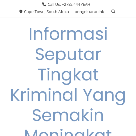
Skip
Call Us: +2782 444 YEAH
to
Cape Town, South Africa
pengeluaran hk
content
Informasi
Seputar
Tingkat
Kriminal Yang
Semakin
Meningkat