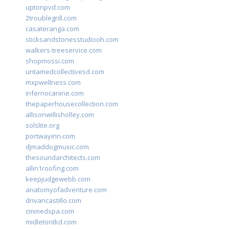
uptonpvd.com
2troublegrill.com
casateranga.com
sticksandstonesstudiooh.com
walkers-treeservice.com
shopmossi.com
untamedcollectivesd.com
mxpwellness.com
infernocanine.com
thepaperhousecollection.com
allisonwillisholley.com
solslite.org
portwayinn.com
djmaddogmusic.com
thesoundarchitects.com
allin1roofing.com
keepjudgewebb.com
anatomyofadventure.com
drivancastillo.com
cmmedspa.com
midletontkd.com