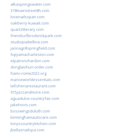
alkaspringswater.com
318mainstreet8h.com
lovenailsspari.com
oakberry-kuwait.com
quartzliterary.com
friendsofbroderickpark.com
studiopiattellina.com
jannagrillspringfield.com
fujiyamacharleston.com
elpatronchardon.com
donglaishun-order.com
fiamc-rome2022.org
mariceworldessentials.com
lafisheriarestaurant.com
915jazzandmore.com
aguadulce-countryfair.com
jakehovis.com
bosswingsduluth.com
birminghamautocare.com
tonyscountrykitchen.com
jbellasnailspa.com