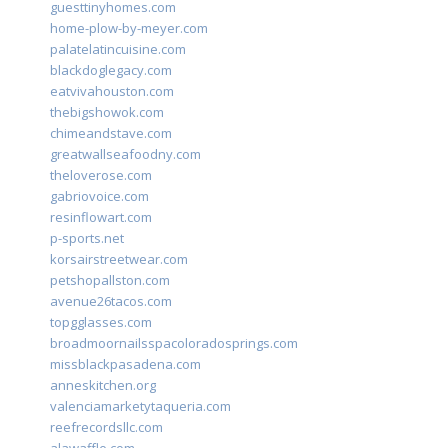
guesttinyhomes.com
home-plow-by-meyer.com
palatelatincuisine.com
blackdoglegacy.com
eatvivahouston.com
thebigshowok.com
chimeandstave.com
greatwallseafoodny.com
theloverose.com
gabriovoice.com
resinflowart.com
p-sports.net
korsairstreetwear.com
petshopallston.com
avenue26tacos.com
topgglasses.com
broadmoornailsspacoloradosprings.com
missblackpasadena.com
anneskitchen.org
valenciamarketytaqueria.com
reefrecordsllc.com