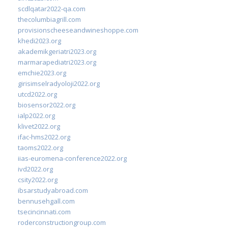
scdlqatar2022-qa.com
thecolumbiagrill.com
provisionscheeseandwineshoppe.com
khedi2023.org
akademikgeriatri2023.org
marmarapediatri2023.org
emchie2023.org
girisimselradyoloji2022.org
utcd2022.org
biosensor2022.org
ialp2022.org
klivet2022.org
ifac-hms2022.org
taoms2022.org
iias-euromena-conference2022.org
ivd2022.org
csity2022.org
ibsarstudyabroad.com
bennusehgall.com
tsecincinnati.com
roderconstructiongroup.com