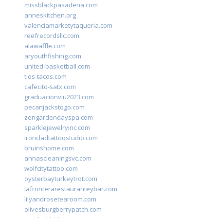
missblackpasadena.com
anneskitchen.org
valenciamarketytaqueria.com
reefrecordsllc.com
alawaffle.com
aryouthfishing.com
united-basketball.com
tios-tacos.com
cafecito-satx.com
graduacionviu2023.com
pecanjackstogo.com
zengardendayspa.com
sparklejewelryinc.com
ironcladtattoostudio.com
bruinshome.com
annascleaningsvc.com
wolfcitytattoo.com
oysterbayturkeytrot.com
lafronterarestauranteybar.com
lilyandrosetearoom.com
olivesburgberrypatch.com