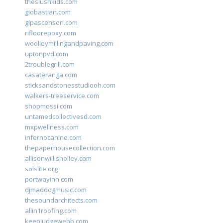
theslushkids.com
giobastian.com
glpascensori.com
rifloorepoxy.com
woolleymillingandpaving.com
uptonpvd.com
2troublegrill.com
casateranga.com
sticksandstonesstudiooh.com
walkers-treeservice.com
shopmossi.com
untamedcollectivesd.com
mxpwellness.com
infernocanine.com
thepaperhousecollection.com
allisonwillisholley.com
solslite.org
portwayinn.com
djmaddogmusic.com
thesoundarchitects.com
allin1roofing.com
keepjudgewebb.com