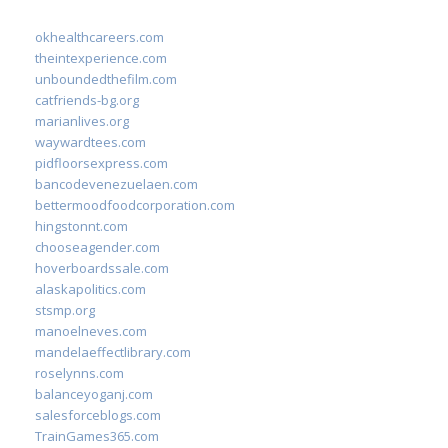
okhealthcareers.com
theintexperience.com
unboundedthefilm.com
catfriends-bg.org
marianlives.org
waywardtees.com
pidfloorsexpress.com
bancodevenezuelaen.com
bettermoodfoodcorporation.com
hingstonnt.com
chooseagender.com
hoverboardssale.com
alaskapolitics.com
stsmp.org
manoelneves.com
mandelaeffectlibrary.com
roselynns.com
balanceyoganj.com
salesforceblogs.com
TrainGames365.com