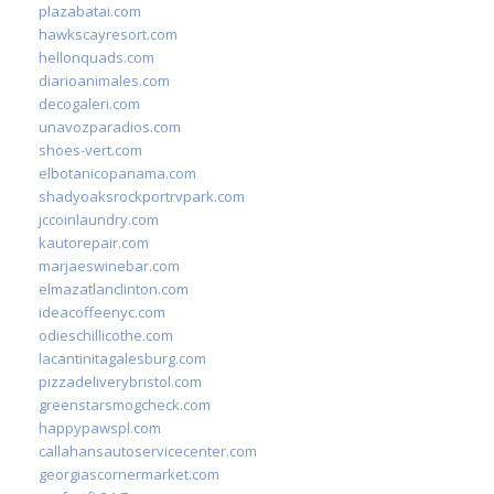
plazabatai.com
hawkscayresort.com
hellonquads.com
diarioanimales.com
decogaleri.com
unavozparadios.com
shoes-vert.com
elbotanicopanama.com
shadyoaksrockportrvpark.com
jccoinlaundry.com
kautorepair.com
marjaeswinebar.com
elmazatlanclinton.com
ideacoffeenyc.com
odieschillicothe.com
lacantinitagalesburg.com
pizzadeliverybristol.com
greenstarsmogcheck.com
happypawspl.com
callahansautoservicecenter.com
georgiascornermarket.com