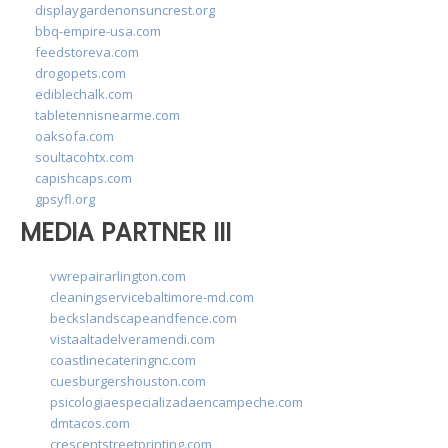
displaygardenonsuncrest.org
bbq-empire-usa.com
feedstoreva.com
drogopets.com
ediblechalk.com
tabletennisnearme.com
oaksofa.com
soultacohtx.com
capishcaps.com
gpsyfl.org
MEDIA PARTNER III
vwrepairarlington.com
cleaningservicebaltimore-md.com
beckslandscapeandfence.com
vistaaltadelveramendi.com
coastlinecateringnc.com
cuesburgershouston.com
psicologiaespecializadaencampeche.com
dmtacos.com
crescentstreetprinting.com