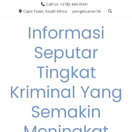
Skip
Call Us: +2782 444 YEAH
to
Cape Town, South Africa
pengeluaran hk
content
Informasi
Seputar
Tingkat
Kriminal Yang
Semakin
Meningkat