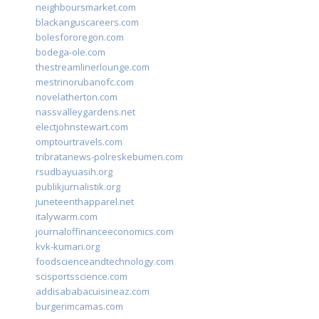
neighboursmarket.com
blackanguscareers.com
bolesfororegon.com
bodega-ole.com
thestreamlinerlounge.com
mestrinorubanofc.com
novelatherton.com
nassvalleygardens.net
electjohnstewart.com
omptourtravels.com
tribratanews-polreskebumen.com
rsudbayuasih.org
publikjurnalistik.org
juneteenthapparel.net
italywarm.com
journaloffinanceeconomics.com
kvk-kumari.org
foodscienceandtechnology.com
scisportsscience.com
addisababacuisineaz.com
burgerimcamas.com