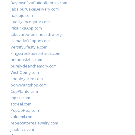
BaytownEvaCationRentals.com
JabalpurCakeDelivery.com
halobjd.com
intelligenceqatar.com
PikaPikaApp.com
takecareofbusinessdfw.org
HamadaOfJapan.com
VersifyLifestyle.com
kingscreekadventures.com
antaeuslabs.com
purelycleanchemdry.com
WishOping.com
shoplegacee.com
bonvivantshop.com
CupPlante.com
mpzin.com
stcreal.com
PopUpFlea.com
valueml.com
rebeccatorresjewelry.com
jmpbliss.com