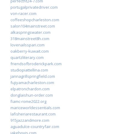
perfectfit24-7.com
portugalprivatedriver.com
von-racer.com
coffeeshopcharleston.com
salon104mainstreet.com
alkaspringswater.com
318mainstreet8h.com
lovenailsspari.com
oakberry-kuwait.com
quartzliterary.com
friendsofbroderickpark.com
studiopiattellina.com
jannagrillspringfield.com
fujiyamacharleston.com
elpatronchardon.com
donglaishun-order.com
fiamc-rome2022.org
mariceworldessentials.com
lafisheriarestaurant.com
915jazzandmore.com
aguadulce-countryfair.com
jakehovis.com