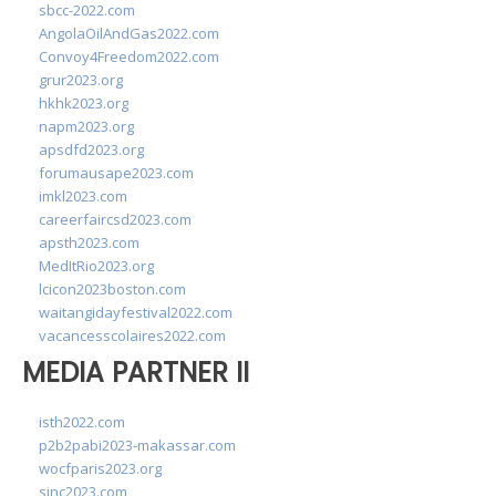
sbcc-2022.com
AngolaOilAndGas2022.com
Convoy4Freedom2022.com
grur2023.org
hkhk2023.org
napm2023.org
apsdfd2023.org
forumausape2023.com
imkl2023.com
careerfaircsd2023.com
apsth2023.com
MedItRio2023.org
lcicon2023boston.com
waitangidayfestival2022.com
vacancesscolaires2022.com
MEDIA PARTNER II
isth2022.com
p2b2pabi2023-makassar.com
wocfparis2023.org
sinc2023.com