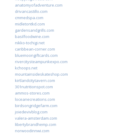
anatomyofadventure.com
drivancastillo.com
cmmedspa.com
midletontkd.com
gardensandgrills.com
basilfoodwine.com
nikko-tochigi.net
caribbean-corner.com
bluemoongiftcards.com
rivercitysteampunkexpo.com
kchoops.net
mountainsideskateshop.com
kirtlandcitytavern.com
301nutritionspot.com
ammos-stores.com
loceanecreations.com
birdsongridgefarm.com
joiedevivblog.com
valera-amsterdam.com
libertybrandhemp.com
norwoodinnwi.com