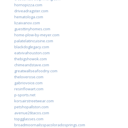
hornopizza.com
driveadragster.com
hematologa.com
lizaivanov.com
guesttinyhomes.com
home-plow-by-meyer.com
palatelatincuisine.com
blackdoglegacy.com
eatvivahouston.com
thebigshowok.com
chimeandstave.com
greatwallseafoodny.com
theloverose.com
gabriovoice.com
resinflowart.com
p-sports.net
korsairstreetwear.com
petshopallston.com
avenue26tacos.com
topgglasses.com
broadmoornailsspacoloradosprings.com