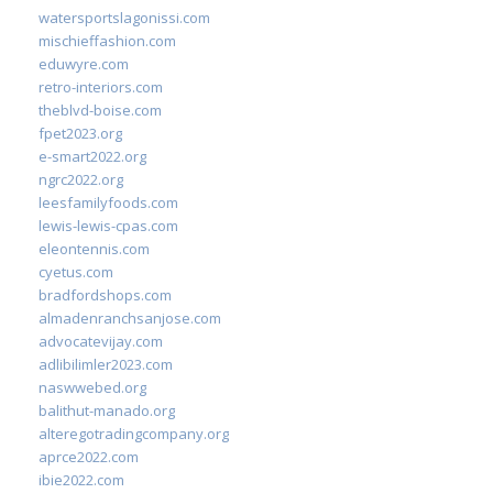
watersportslagonissi.com
mischieffashion.com
eduwyre.com
retro-interiors.com
theblvd-boise.com
fpet2023.org
e-smart2022.org
ngrc2022.org
leesfamilyfoods.com
lewis-lewis-cpas.com
eleontennis.com
cyetus.com
bradfordshops.com
almadenranchsanjose.com
advocatevijay.com
adlibilimler2023.com
naswwebed.org
balithut-manado.org
alteregotradingcompany.org
aprce2022.com
ibie2022.com