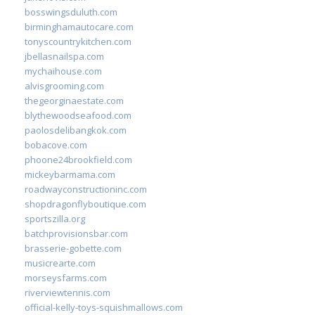
bosswingsduluth.com
birminghamautocare.com
tonyscountrykitchen.com
jbellasnailspa.com
mychaihouse.com
alvisgrooming.com
thegeorginaestate.com
blythewoodseafood.com
paolosdelibangkok.com
bobacove.com
phoone24brookfield.com
mickeybarmama.com
roadwayconstructioninc.com
shopdragonflyboutique.com
sportszilla.org
batchprovisionsbar.com
brasserie-gobette.com
musicrearte.com
morseysfarms.com
riverviewtennis.com
official-kelly-toys-squishmallows.com