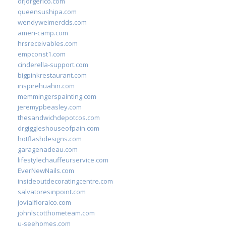
drjorgerico.com
queensushipa.com
wendyweimerdds.com
ameri-camp.com
hrsreceivables.com
empconst1.com
cinderella-support.com
bigpinkrestaurant.com
inspirehuahin.com
memmingerspainting.com
jeremypbeasley.com
thesandwichdepotcos.com
drgiggleshouseofpain.com
hotflashdesigns.com
garagenadeau.com
lifestylechauffeurservice.com
EverNewNails.com
insideoutdecoratingcentre.com
salvatoresinpoint.com
jovialfloralco.com
johnlscotthometeam.com
u-seehomes.com