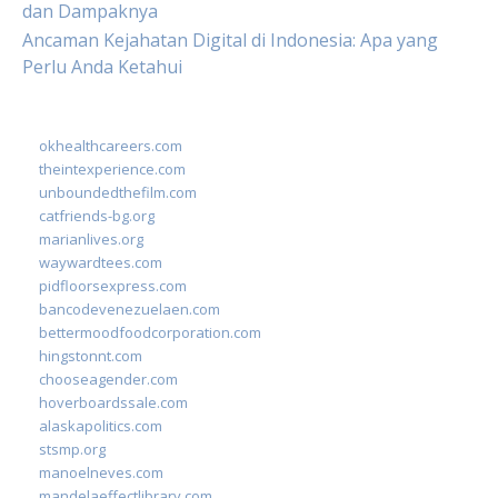
dan Dampaknya
Ancaman Kejahatan Digital di Indonesia: Apa yang
Perlu Anda Ketahui
okhealthcareers.com
theintexperience.com
unboundedthefilm.com
catfriends-bg.org
marianlives.org
waywardtees.com
pidfloorsexpress.com
bancodevenezuelaen.com
bettermoodfoodcorporation.com
hingstonnt.com
chooseagender.com
hoverboardssale.com
alaskapolitics.com
stsmp.org
manoelneves.com
mandelaeffectlibrary.com