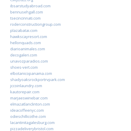
ibsarstudyabroad.com
bennusehgall.com
tsecincinnati.com
roderconstructiongroup.com
plazabatai.com
hawkscayresort.com
hellonquads.com
diarioanimales.com
decogaleri.com
unavozparadios.com
shoes-vert.com
elbotanicopanama.com
shadyoaksrockportrvpark.com
jccoinlaundry.com
kautorepair.com
marjaeswinebar.com
elmazatlanclinton.com
ideacoffeenyc.com
odieschillicothe.com
lacantinitagalesburg.com
pizzadeliverybristol.com