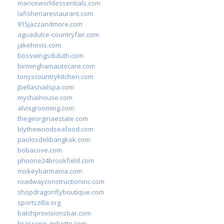
mariceworldessentials.com
lafisheriarestaurant.com
915jazzandmore.com
aguadulce-countryfair.com
jakehovis.com
bosswingsduluth.com
birminghamautocare.com
tonyscountrykitchen.com
jbellasnailspa.com
mychaihouse.com
alvisgrooming.com
thegeorginaestate.com
blythewoodseafood.com
paolosdelibangkok.com
bobacove.com
phoone24brookfield.com
mickeybarmama.com
roadwayconstructioninc.com
shopdragonflyboutique.com
sportszilla.org
batchprovisionsbar.com
brasserie-gobette.com