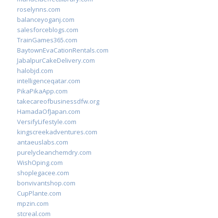
roselynns.com
balanceyoganj.com
salesforceblogs.com
TrainGames365.com
BaytownEvaCationRentals.com
JabalpurCakeDelivery.com
halobjd.com
intelligenceqatar.com
PikaPikaApp.com
takecareofbusinessdfw.org
HamadaOfJapan.com
VersifyLifestyle.com
kingscreekadventures.com
antaeuslabs.com
purelycleanchemdry.com
WishOping.com
shoplegacee.com
bonvivantshop.com
CupPlante.com
mpzin.com
stcreal.com