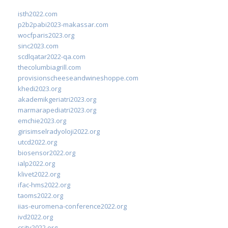
isth2022.com
p2b2pabi2023-makassar.com
wocfparis2023.org
sinc2023.com
scdlqatar2022-qa.com
thecolumbiagrill.com
provisionscheeseandwineshoppe.com
khedi2023.org
akademikgeriatri2023.org
marmarapediatri2023.org
emchie2023.org
girisimselradyoloji2022.org
utcd2022.org
biosensor2022.org
ialp2022.org
klivet2022.org
ifac-hms2022.org
taoms2022.org
iias-euromena-conference2022.org
ivd2022.org
csity2022.org