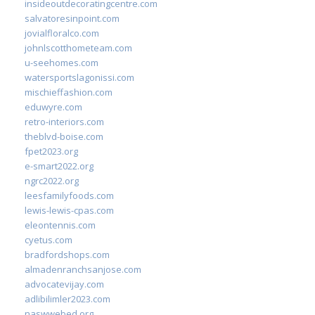
insideoutdecoratingcentre.com
salvatoresinpoint.com
jovialfloralco.com
johnlscotthometeam.com
u-seehomes.com
watersportslagonissi.com
mischieffashion.com
eduwyre.com
retro-interiors.com
theblvd-boise.com
fpet2023.org
e-smart2022.org
ngrc2022.org
leesfamilyfoods.com
lewis-lewis-cpas.com
eleontennis.com
cyetus.com
bradfordshops.com
almadenranchsanjose.com
advocatevijay.com
adlibilimler2023.com
naswwebed.org