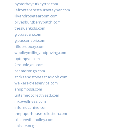
oysterbayturkeytrot.com
lafronterarestauranteybar.com
lilyandrosetearoom.com
olivesburgberrypatch.com
theslushkids.com
giobastian.com
glpascensori.com
rifloorepoxy.com
woolleymillingandpaving.com
uptonpvd.com
2troublegrill.com
casateranga.com
sticksandstonesstudiooh.com
walkers-treeservice.com
shopmossi.com
untamedcollectivesd.com
mxpwellness.com
infernocanine.com
thepaperhousecollection.com
allisonwillisholley.com
solslite.org