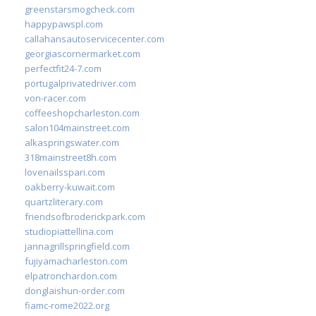
greenstarsmogcheck.com
happypawspl.com
callahansautoservicecenter.com
georgiascornermarket.com
perfectfit24-7.com
portugalprivatedriver.com
von-racer.com
coffeeshopcharleston.com
salon104mainstreet.com
alkaspringswater.com
318mainstreet8h.com
lovenailsspari.com
oakberry-kuwait.com
quartzliterary.com
friendsofbroderickpark.com
studiopiattellina.com
jannagrillspringfield.com
fujiyamacharleston.com
elpatronchardon.com
donglaishun-order.com
fiamc-rome2022.org