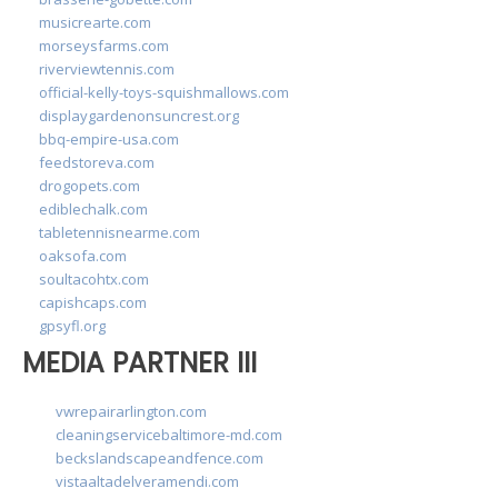
musicrearte.com
morseysfarms.com
riverviewtennis.com
official-kelly-toys-squishmallows.com
displaygardenonsuncrest.org
bbq-empire-usa.com
feedstoreva.com
drogopets.com
ediblechalk.com
tabletennisnearme.com
oaksofa.com
soultacohtx.com
capishcaps.com
gpsyfl.org
MEDIA PARTNER III
vwrepairarlington.com
cleaningservicebaltimore-md.com
beckslandscapeandfence.com
vistaaltadelveramendi.com