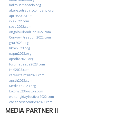
balithut-manado.org
alteregotradingcompany.org
aprce2022.com
ibie2022.com
sbcc-2022.com
AngolaOilAndGas2022.com
Convoy4Freedom2022.com
grur2023.org
hkhk2023.org
napm2023.org
apsdfd2023.org
forumausape2023.com
imkl2023.com
careerfaircsd2023.com
apsth2023.com
MedItRio2023.org
lcicon2023boston.com
waitangidayfestival2022.com
vacancesscolaires2022.com
MEDIA PARTNER II