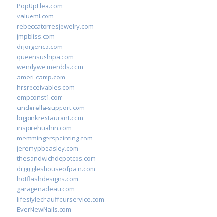
PopUpFlea.com
valueml.com
rebeccatorresjewelry.com
jmpbliss.com
drjorgerico.com
queensushipa.com
wendyweimerdds.com
ameri-camp.com
hrsreceivables.com
empconst1.com
cinderella-support.com
bigpinkrestaurant.com
inspirehuahin.com
memmingerspainting.com
jeremypbeasley.com
thesandwichdepotcos.com
drgiggleshouseofpain.com
hotflashdesigns.com
garagenadeau.com
lifestylechauffeurservice.com
EverNewNails.com