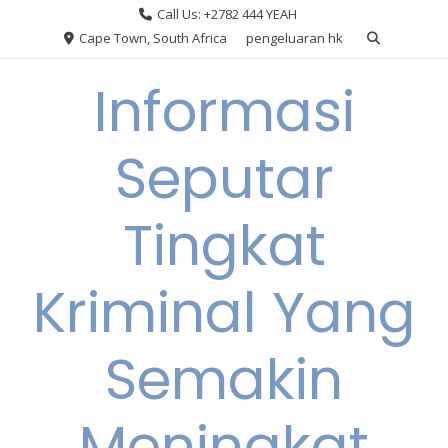
Skip
Call Us: +2782 444 YEAH
to
Cape Town, South Africa
pengeluaran hk
content
Informasi
Seputar
Tingkat
Kriminal Yang
Semakin
Meningkat