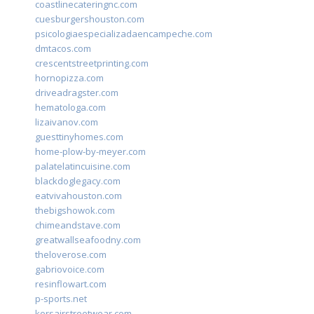
coastlinecateringnc.com
cuesburgershouston.com
psicologiaespecializadaencampeche.com
dmtacos.com
crescentstreetprinting.com
hornopizza.com
driveadragster.com
hematologa.com
lizaivanov.com
guesttinyhomes.com
home-plow-by-meyer.com
palatelatincuisine.com
blackdoglegacy.com
eatvivahouston.com
thebigshowok.com
chimeandstave.com
greatwallseafoodny.com
theloverose.com
gabriovoice.com
resinflowart.com
p-sports.net
korsairstreetwear.com