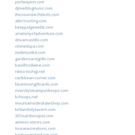
portwayinn.com
djmaddogmusic.com
thesoundarchitects.com
allin1roofing.com
keepjudgewebb.com
anatomyofadventure.com
drivancastillo.com
cmmedspa.com
midletontkd.com
gardensandgrills.com
basilfoodwine.com
nikko-tochigi.net
caribbean-corner.com
bluemoongiftcards.com
rivercitysteampunkexpo.com
kchoops.net
mountainsideskateshop.com
kirtlandcitytavern.com
301nutritionspot.com
ammos-stores.com
loceanecreations.com
birdsongridgefarm.com