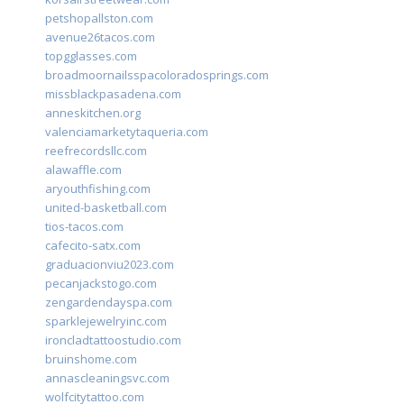
petshopallston.com
avenue26tacos.com
topgglasses.com
broadmoornailsspacoloradosprings.com
missblackpasadena.com
anneskitchen.org
valenciamarketytaqueria.com
reefrecordsllc.com
alawaffle.com
aryouthfishing.com
united-basketball.com
tios-tacos.com
cafecito-satx.com
graduacionviu2023.com
pecanjackstogo.com
zengardendayspa.com
sparklejewelryinc.com
ironcladtattoostudio.com
bruinshome.com
annascleaningsvc.com
wolfcitytattoo.com