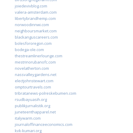
joiedevivblog.com
valera-amsterdam.com
libertybrandhemp.com
norwoodinnwi.com
neighboursmarket.com
blackanguscareers.com
bolesfororegon.com
bodega-ole.com
thestreamlinerlounge.com
mestrinorubanofc.com
novelatherton.com
nassvalleygardens.net
electjohnstewart.com
omptourtravels.com
tribratanews-polreskebumen.com
rsudbayuasih.org
publikjurnalistik.org
juneteenthapparel.net
italywarm.com
journaloffinanceeconomics.com
kvk-kumari.org