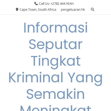
Skip
Call Us: +2782 444 YEAH
to
Cape Town, South Africa
pengeluaran hk
content
Informasi
Seputar
Tingkat
Kriminal Yang
Semakin
Meningkat