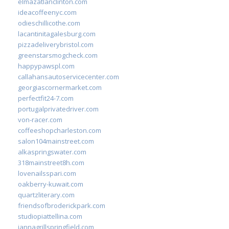
elmazatlanclinton.com
ideacoffeenyc.com
odieschillicothe.com
lacantinitagalesburg.com
pizzadeliverybristol.com
greenstarsmogcheck.com
happypawspl.com
callahansautoservicecenter.com
georgiascornermarket.com
perfectfit24-7.com
portugalprivatedriver.com
von-racer.com
coffeeshopcharleston.com
salon104mainstreet.com
alkaspringswater.com
318mainstreet8h.com
lovenailsspari.com
oakberry-kuwait.com
quartzliterary.com
friendsofbroderickpark.com
studiopiattellina.com
jannagrillspringfield.com