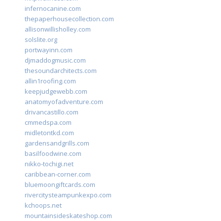
infernocanine.com
thepaperhousecollection.com
allisonwillisholley.com
solslite.org
portwayinn.com
djmaddogmusic.com
thesoundarchitects.com
allin1roofing.com
keepjudgewebb.com
anatomyofadventure.com
drivancastillo.com
cmmedspa.com
midletontkd.com
gardensandgrills.com
basilfoodwine.com
nikko-tochigi.net
caribbean-corner.com
bluemoongiftcards.com
rivercitysteampunkexpo.com
kchoops.net
mountainsideskateshop.com