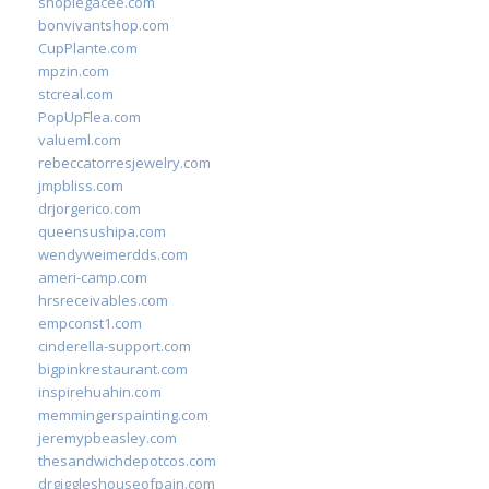
shoplegacee.com
bonvivantshop.com
CupPlante.com
mpzin.com
stcreal.com
PopUpFlea.com
valueml.com
rebeccatorresjewelry.com
jmpbliss.com
drjorgerico.com
queensushipa.com
wendyweimerdds.com
ameri-camp.com
hrsreceivables.com
empconst1.com
cinderella-support.com
bigpinkrestaurant.com
inspirehuahin.com
memmingerspainting.com
jeremypbeasley.com
thesandwichdepotcos.com
drgiggleshouseofpain.com