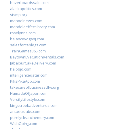
hoverboardssale.com
alaskapolitics.com
stsmp.org
manoelneves.com
mandelaeffectlibrary.com
roselynns.com
balanceyoganj.com
salesforceblogs.com
TrainGames365.com
BaytownEvaCationRentals.com
JabalpurCakeDelivery.com
halobjd.com
intelligenceqatar.com
PikaPikaApp.com
takecareofbusinessdfw.org
HamadaOfJapan.com
VersifyLifestyle.com
kingscreekadventures.com
antaeuslabs.com
purelycleanchemdry.com
WishOping.com