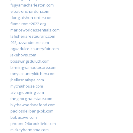
fujiyamacharleston.com
elpatronchardon.com
donglaishun-order.com
fiamc-rome2022.org
mariceworldessentials.com
lafisheriarestaurant.com
915jazzandmore.com
aguadulce-countryfair.com
jakehovis.com
bosswingsduluth.com
birminghamautocare.com
tonyscountrykitchen.com
jbellasnailspa.com
mychaihouse.com
alvisgrooming.com
thegeorginaestate.com
blythewoodseafood.com
paolosdelibangkok.com
bobacove.com
phoone24brookfield.com
mickeybarmama.com