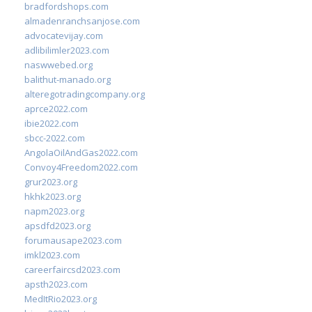
bradfordshops.com
almadenranchsanjose.com
advocatevijay.com
adlibilimler2023.com
naswwebed.org
balithut-manado.org
alteregotradingcompany.org
aprce2022.com
ibie2022.com
sbcc-2022.com
AngolaOilAndGas2022.com
Convoy4Freedom2022.com
grur2023.org
hkhk2023.org
napm2023.org
apsdfd2023.org
forumausape2023.com
imkl2023.com
careerfaircsd2023.com
apsth2023.com
MedItRio2023.org