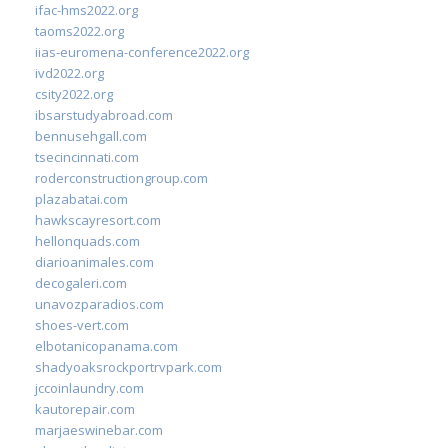
ifac-hms2022.org
taoms2022.org
iias-euromena-conference2022.org
ivd2022.org
csity2022.org
ibsarstudyabroad.com
bennusehgall.com
tsecincinnati.com
roderconstructiongroup.com
plazabatai.com
hawkscayresort.com
hellonquads.com
diarioanimales.com
decogaleri.com
unavozparadios.com
shoes-vert.com
elbotanicopanama.com
shadyoaksrockportrvpark.com
jccoinlaundry.com
kautorepair.com
marjaeswinebar.com