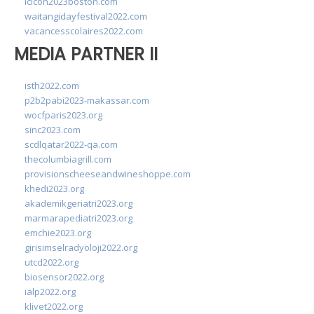
lcicon2023boston.com
waitangidayfestival2022.com
vacancesscolaires2022.com
MEDIA PARTNER II
isth2022.com
p2b2pabi2023-makassar.com
wocfparis2023.org
sinc2023.com
scdlqatar2022-qa.com
thecolumbiagrill.com
provisionscheeseandwineshoppe.com
khedi2023.org
akademikgeriatri2023.org
marmarapediatri2023.org
emchie2023.org
girisimselradyoloji2022.org
utcd2022.org
biosensor2022.org
ialp2022.org
klivet2022.org