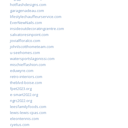
hotflashdesigns.com
garagenadeau.com
lifestylechauffeurservice.com
EverNewNails.com
insideoutdecoratingcentre.com
salvatoresinpoint.com
jovialfloralco.com
johnlscotthometeam.com
u-seehomes.com
watersportslagonissi.com
mischieffashion.com
eduwyre.com
retro-interiors.com
theblvd-boise.com
fpet2023.org
e-smart2022.org
ngrc2022.org
leesfamilyfoods.com
lewis-lewis-cpas.com
eleontennis.com
cyetus.com