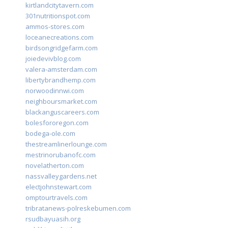
kirtlandcitytavern.com
301nutritionspot.com
ammos-stores.com
loceanecreations.com
birdsongridgefarm.com
joiedevivblog.com
valera-amsterdam.com
libertybrandhemp.com
norwoodinnwi.com
neighboursmarket.com
blackanguscareers.com
bolesfororegon.com
bodega-ole.com
thestreamlinerlounge.com
mestrinorubanofc.com
novelatherton.com
nassvalleygardens.net
electjohnstewart.com
omptourtravels.com
tribratanews-polreskebumen.com
rsudbayuasih.org