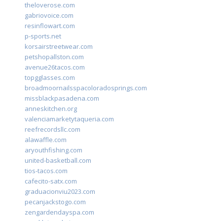
theloverose.com
gabriovoice.com
resinflowart.com
p-sports.net
korsairstreetwear.com
petshopallston.com
avenue26tacos.com
topgglasses.com
broadmoornailsspacoloradosprings.com
missblackpasadena.com
anneskitchen.org
valenciamarketytaqueria.com
reefrecordsllc.com
alawaffle.com
aryouthfishing.com
united-basketball.com
tios-tacos.com
cafecito-satx.com
graduacionviu2023.com
pecanjackstogo.com
zengardendayspa.com