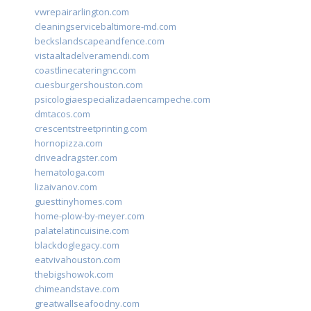
vwrepairarlington.com
cleaningservicebaltimore-md.com
beckslandscapeandfence.com
vistaaltadelveramendi.com
coastlinecateringnc.com
cuesburgershouston.com
psicologiaespecializadaencampeche.com
dmtacos.com
crescentstreetprinting.com
hornopizza.com
driveadragster.com
hematologa.com
lizaivanov.com
guesttinyhomes.com
home-plow-by-meyer.com
palatelatincuisine.com
blackdoglegacy.com
eatvivahouston.com
thebigshowok.com
chimeandstave.com
greatwallseafoodny.com