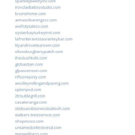
sparklejewelryinc.com
ironcladtattoostudio.com
bruinshome.com
annascleaningsvc.com
wolfcitytattoo.com
oysterbayturkeytrot.com
lafronterarestauranteybar.com
lilyandrosetearoom.com
olivesburgberrypatch.com
theslushkids.com
giobastian.com
glpascensori.com
rifloorepoxy.com
woolleymillingandpaving.com
uptonpvd.com
2troublegrill.com
casateranga.com
sticksandstonesstudiooh.com
walkers-treeservice.com
shopmossi.com
untamedcollectivesd.com
mxpwellness.com