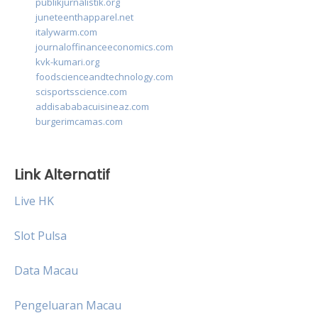
publikjurnalistik.org
juneteenthapparel.net
italywarm.com
journaloffinanceeconomics.com
kvk-kumari.org
foodscienceandtechnology.com
scisportsscience.com
addisababacuisineaz.com
burgerimcamas.com
Link Alternatif
Live HK
Slot Pulsa
Data Macau
Pengeluaran Macau