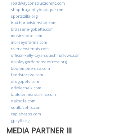
roadwayconstructioninc.com
shopdragonflyboutique.com
sportszilla.org
batchprovisionsbar.com
brasserie-gobette.com
musicrearte.com
morseysfarms.com
riverviewtennis.com
official-kelly-toys-squishmallows.com
displaygardenonsuncrest.org
bbq-empire-usa.com
feedstoreva.com
drogopets.com
ediblechalk.com
tabletennisnearme.com
oaksofa.com
soultacohtx.com
capishcaps.com
gpsyfl.org
MEDIA PARTNER III