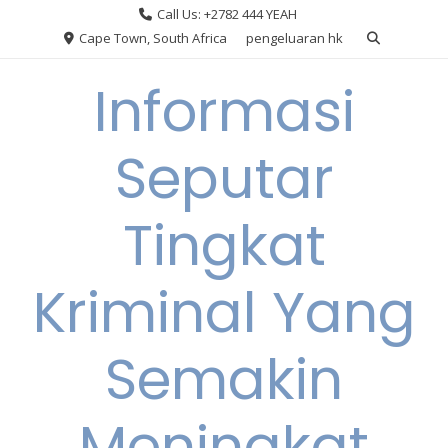
Skip
Call Us: +2782 444 YEAH
to
Cape Town, South Africa
pengeluaran hk
content
Informasi
Seputar
Tingkat
Kriminal Yang
Semakin
Meningkat