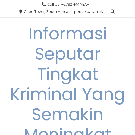
Skip
Call Us: +2782 444 YEAH
to
Cape Town, South Africa
pengeluaran hk
content
Informasi
Seputar
Tingkat
Kriminal Yang
Semakin
Meningkat