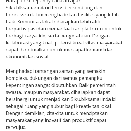
Harapan kedepannya adalah agar
Siku.blksamarinda.id terus berkembang dan
berinovasi dalam menghadirkan fasilitas yang lebih
baik. Komunitas lokal diharapkan lebih aktif
berpartisipasi dan memanfaatkan platform ini untuk
berbagi karya, ide, serta pengetahuan. Dengan
kolaborasi yang kuat, potensi kreativitas masyarakat
dapat dioptimalkan untuk mencapai kemandirian
ekonomi dan sosial.
Menghadapi tantangan zaman yang semakin
kompleks, dukungan dari semua pemangku
kepentingan sangat dibutuhkan. Baik pemerintah,
swasta, maupun masyarakat, diharapkan dapat
bersinergi untuk menjadikan Siku.blksamarinda.id
sebagai ruang yang subur bagi kreativitas lokal.
Dengan demikian, cita-cita untuk menciptakan
masyarakat yang inovatif dan produktif dapat
terwujud.