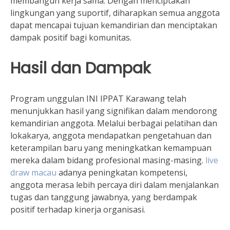
membangun kerja sama. Dengan menciptakan
lingkungan yang suportif, diharapkan semua anggota
dapat mencapai tujuan kemandirian dan menciptakan
dampak positif bagi komunitas.
Hasil dan Dampak
Program unggulan INI IPPAT Karawang telah
menunjukkan hasil yang signifikan dalam mendorong
kemandirian anggota. Melalui berbagai pelatihan dan
lokakarya, anggota mendapatkan pengetahuan dan
keterampilan baru yang meningkatkan kemampuan
mereka dalam bidang profesional masing-masing.
live
draw macau
adanya peningkatan kompetensi,
anggota merasa lebih percaya diri dalam menjalankan
tugas dan tanggung jawabnya, yang berdampak
positif terhadap kinerja organisasi.