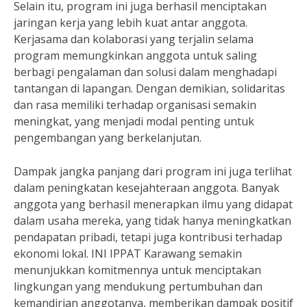
Selain itu, program ini juga berhasil menciptakan
jaringan kerja yang lebih kuat antar anggota.
Kerjasama dan kolaborasi yang terjalin selama
program memungkinkan anggota untuk saling
berbagi pengalaman dan solusi dalam menghadapi
tantangan di lapangan. Dengan demikian, solidaritas
dan rasa memiliki terhadap organisasi semakin
meningkat, yang menjadi modal penting untuk
pengembangan yang berkelanjutan.
Dampak jangka panjang dari program ini juga terlihat
dalam peningkatan kesejahteraan anggota. Banyak
anggota yang berhasil menerapkan ilmu yang didapat
dalam usaha mereka, yang tidak hanya meningkatkan
pendapatan pribadi, tetapi juga kontribusi terhadap
ekonomi lokal. INI IPPAT Karawang semakin
menunjukkan komitmennya untuk menciptakan
lingkungan yang mendukung pertumbuhan dan
kemandirian anggotanya, memberikan dampak positif