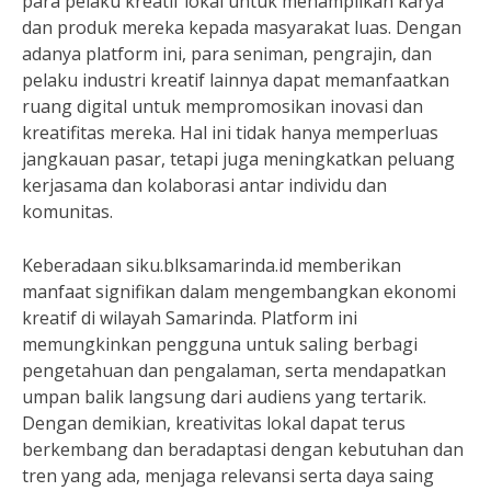
para pelaku kreatif lokal untuk menampilkan karya
dan produk mereka kepada masyarakat luas. Dengan
adanya platform ini, para seniman, pengrajin, dan
pelaku industri kreatif lainnya dapat memanfaatkan
ruang digital untuk mempromosikan inovasi dan
kreatifitas mereka. Hal ini tidak hanya memperluas
jangkauan pasar, tetapi juga meningkatkan peluang
kerjasama dan kolaborasi antar individu dan
komunitas.
Keberadaan siku.blksamarinda.id memberikan
manfaat signifikan dalam mengembangkan ekonomi
kreatif di wilayah Samarinda. Platform ini
memungkinkan pengguna untuk saling berbagi
pengetahuan dan pengalaman, serta mendapatkan
umpan balik langsung dari audiens yang tertarik.
Dengan demikian, kreativitas lokal dapat terus
berkembang dan beradaptasi dengan kebutuhan dan
tren yang ada, menjaga relevansi serta daya saing