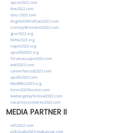
aprce2022.com
ibie2022.com
sbcc-2022.com
AngolaOilAndGas2022.com
Convoy4Freedom2022.com
grur2023.org
hkhk2023.org
napm2023.org
apsdfd2023.org
forumausape2023.com
imkl2023.com
careerfaircsd2023.com
apsth2023.com
MedItRio2023.org
lcicon2023boston.com
waitangidayfestival2022.com
vacancesscolaires2022.com
MEDIA PARTNER II
isth2022.com
p2b2pabi2023-makassar.com