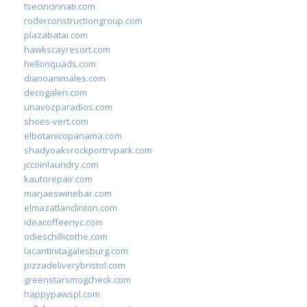
tsecincinnati.com
roderconstructiongroup.com
plazabatai.com
hawkscayresort.com
hellonquads.com
diarioanimales.com
decogaleri.com
unavozparadios.com
shoes-vert.com
elbotanicopanama.com
shadyoaksrockportrvpark.com
jccoinlaundry.com
kautorepair.com
marjaeswinebar.com
elmazatlanclinton.com
ideacoffeenyc.com
odieschillicothe.com
lacantinitagalesburg.com
pizzadeliverybristol.com
greenstarsmogcheck.com
happypawspl.com