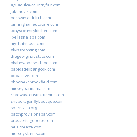
aguadulce-countryfair.com
jakehovis.com
bosswingsduluth.com
birminghamautocare.com
tonyscountrykitchen.com
jbellasnailspa.com
mychaihouse.com
alvisgrooming.com
thegeorginaestate.com
blythewoodseafood.com
paolosdelibangkok.com
bobacove.com
phoone24brookfield.com
mickeybarmama.com
roadwayconstructioninc.com
shopdragonflyboutique.com
sportszilla.org
batchprovisionsbar.com
brasserie-gobette.com
musicrearte.com
morseysfarms.com