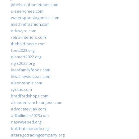
johnlscotthometeam.com
u-seehomes.com
watersportslagonissi.com
mischieffashion.com
eduwyre.com
retro-interiors.com
theblvd-boise.com
fpet2023.org
e-smart2022.org
ngrc2022.org
leesfamilyfoods.com
lewis-lewis-cpas.com
eleontennis.com
cyetus.com
bradfordshops.com
almadenranchsanjose.com
advocatevijay.com
adlibilimler2023.com
naswwebed.org
balithut-manado.org
alteregotradingcompany.org