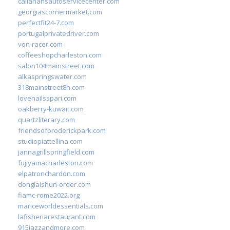
callahansautoservicecenter.com
georgiascornermarket.com
perfectfit24-7.com
portugalprivatedriver.com
von-racer.com
coffeeshopcharleston.com
salon104mainstreet.com
alkaspringswater.com
318mainstreet8h.com
lovenailsspari.com
oakberry-kuwait.com
quartzliterary.com
friendsofbroderickpark.com
studiopiattellina.com
jannagrillspringfield.com
fujiyamacharleston.com
elpatronchardon.com
donglaishun-order.com
fiamc-rome2022.org
mariceworldessentials.com
lafisheriarestaurant.com
915jazzandmore.com