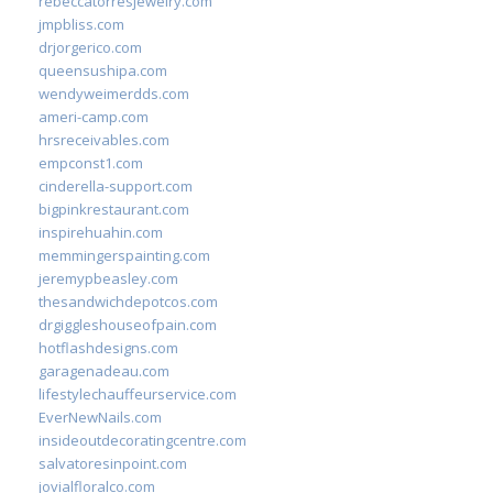
rebeccatorresjewelry.com
jmpbliss.com
drjorgerico.com
queensushipa.com
wendyweimerdds.com
ameri-camp.com
hrsreceivables.com
empconst1.com
cinderella-support.com
bigpinkrestaurant.com
inspirehuahin.com
memmingerspainting.com
jeremypbeasley.com
thesandwichdepotcos.com
drgiggleshouseofpain.com
hotflashdesigns.com
garagenadeau.com
lifestylechauffeurservice.com
EverNewNails.com
insideoutdecoratingcentre.com
salvatoresinpoint.com
jovialfloralco.com