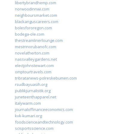
libertybrandhemp.com
norwoodinnwi.com
neighboursmarket.com
blackanguscareers.com
bolesfororegon.com
bodega-ole.com
thestreamlinerlounge.com
mestrinorubanofc.com
novelatherton.com
nassvalleygardens.net
electjohnstewart.com
omptourtravels.com
tribratanews-polreskebumen.com
rsudbayuasih.org
publikjurnalistik.org
juneteenthapparel.net
italywarm.com
journaloffinanceeconomics.com
kvk-kumari.org
foodscienceandtechnology.com
scisportsscience.com