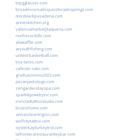
topgglasses.com
broadmoornailsspacoloradosprings.com
missblackpasadena.com
anneskitchen.org
valenciamarketytaqueria.com
reefrecordsllc.com
alawaffle.com
aryouthfishing.com
united-basketball.com
tios-tacos.com
cafecito-satx.com
graduacionviu2023.com
pecanjackstogo.com
zengardendayspa.com
sparklejewelryinc.com
ironcladtattoostudio.com
bruinshome.com
annascleaningsvc.com
wolfcitytattoo.com
oysterbayturkeytrot.com
lafronterarestauranteybar.com