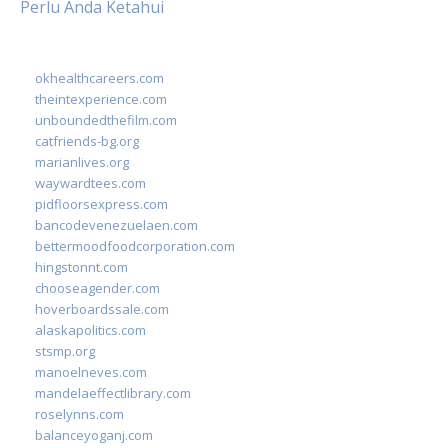
Perlu Anda Ketahui
okhealthcareers.com
theintexperience.com
unboundedthefilm.com
catfriends-bg.org
marianlives.org
waywardtees.com
pidfloorsexpress.com
bancodevenezuelaen.com
bettermoodfoodcorporation.com
hingstonnt.com
chooseagender.com
hoverboardssale.com
alaskapolitics.com
stsmp.org
manoelneves.com
mandelaeffectlibrary.com
roselynns.com
balanceyoganj.com