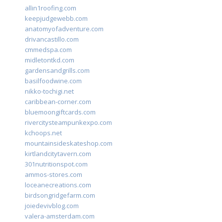
allin1roofing.com
keepjudgewebb.com
anatomyofadventure.com
drivancastillo.com
cmmedspa.com
midletontkd.com
gardensandgrills.com
basilfoodwine.com
nikko-tochigi.net
caribbean-corner.com
bluemoongiftcards.com
rivercitysteampunkexpo.com
kchoops.net
mountainsideskateshop.com
kirtlandcitytavern.com
301nutritionspot.com
ammos-stores.com
loceanecreations.com
birdsongridgefarm.com
joiedevivblog.com
valera-amsterdam.com