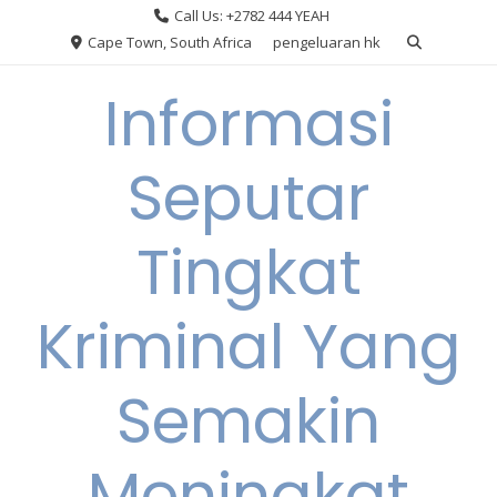
Skip
Call Us: +2782 444 YEAH
to
Cape Town, South Africa
pengeluaran hk
content
Informasi
Seputar
Tingkat
Kriminal Yang
Semakin
Meningkat