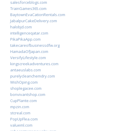
salesforceblogs.com
TrainGames365.com
BaytownEvaCationRentals.com
JabalpurCakeDelivery.com
halobjd.com
intelligenceqatar.com
PikaPikaApp.com
takecareofbusinessdfw.org
HamadaOfJapan.com
VersifyLifestyle.com
kingscreekadventures.com
antaeuslabs.com
purelycleanchemdry.com
WishOping.com
shoplegacee.com
bonvivantshop.com
CupPlante.com
mpzin.com
stcreal.com
PopUpFlea.com
valueml.com