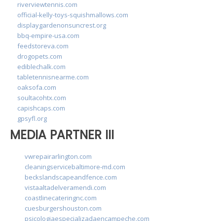
riverviewtennis.com
official-kelly-toys-squishmallows.com
displaygardenonsuncrest.org
bbq-empire-usa.com
feedstoreva.com
drogopets.com
ediblechalk.com
tabletennisnearme.com
oaksofa.com
soultacohtx.com
capishcaps.com
gpsyfl.org
MEDIA PARTNER III
vwrepairarlington.com
cleaningservicebaltimore-md.com
beckslandscapeandfence.com
vistaaltadelveramendi.com
coastlinecateringnc.com
cuesburgershouston.com
psicologiaespecializadaencampeche.com