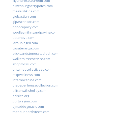
lilyandrosetearoom.com
olivesburgberrypatch.com
theslushkids.com
giobastian.com
glpascensori.com
rifloorepoxy.com
woolleymillingandpaving.com
uptonpvd.com
2troublegrill.com
casateranga.com
sticksandstonesstudiooh.com
walkers-treeservice.com
shopmossi.com
untamedcollectivesd.com
mxpwellness.com
infernocanine.com
thepaperhousecollection.com
allisonwillisholley.com
solslite.org
portwayinn.com
djmaddogmusic.com
thesoundarchitects.com