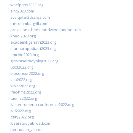
wocfparis2023.org
sinc2023.com
scdlqatar2022-qa.com
thecolumbiagrill.com
provisionscheeseandwineshoppe.com
khedi2023.org
akademikgeriatri2023.org
marmarapediatri2023.org
emchie2023.org
girisimselradyoloji2022.org
utcd2022.org
biosensor2022.org
ialp2022.org
klivet2022.org
ifac-hms2022.org
taoms2022.org
iias-euromena-conference2022.org
ivd2022.org
csity2022.org
ibsarstudyabroad.com
bennusehgall.com