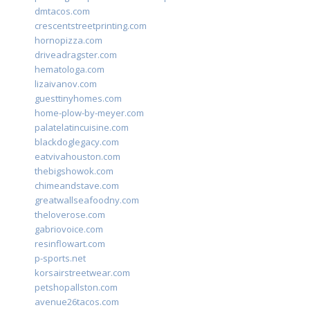
dmtacos.com
crescentstreetprinting.com
hornopizza.com
driveadragster.com
hematologa.com
lizaivanov.com
guesttinyhomes.com
home-plow-by-meyer.com
palatelatincuisine.com
blackdoglegacy.com
eatvivahouston.com
thebigshowok.com
chimeandstave.com
greatwallseafoodny.com
theloverose.com
gabriovoice.com
resinflowart.com
p-sports.net
korsairstreetwear.com
petshopallston.com
avenue26tacos.com