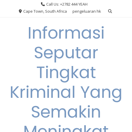
Skip
Call Us: +2782 444 YEAH
to
Cape Town, South Africa
pengeluaran hk
content
Informasi
Seputar
Tingkat
Kriminal Yang
Semakin
Meningkat