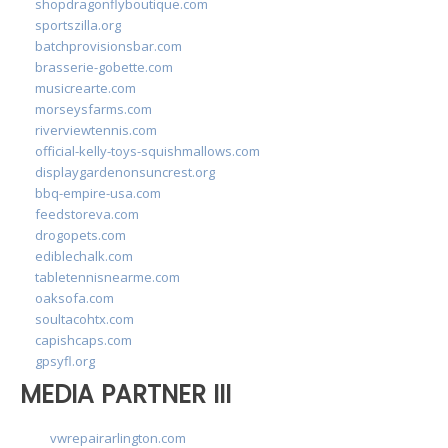
shopdragonflyboutique.com
sportszilla.org
batchprovisionsbar.com
brasserie-gobette.com
musicrearte.com
morseysfarms.com
riverviewtennis.com
official-kelly-toys-squishmallows.com
displaygardenonsuncrest.org
bbq-empire-usa.com
feedstoreva.com
drogopets.com
ediblechalk.com
tabletennisnearme.com
oaksofa.com
soultacohtx.com
capishcaps.com
gpsyfl.org
MEDIA PARTNER III
vwrepairarlington.com