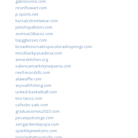
gabriovoice.com
resinflowart.com
p-sports.net
korsairstreetwear.com
petshopallston.com
avenue26tacos.com
topgglasses.com
broadmoornailsspacoloradosprings.com
missblackpasadena.com
anneskitchen.org
valenciamarketytaqueria.com
reefrecordsllc.com
alawaffle.com
aryouthfishing.com
united-basketball.com
tios-tacos.com
cafecito-satx.com
graduacionviu2023.com
pecanjackstogo.com
zengardendayspa.com
sparklejewelryinc.com
ironcladtattoostudio.com