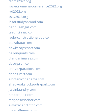
taoms2022.org
iias-euromena-conference2022.org
ivd2022.org
csity2022.org
ibsarstudyabroad.com
bennusehgall.com
tsecincinnati.com
roderconstructiongroup.com
plazabatai.com
hawkscayresort.com
hellonquads.com
diarioanimales.com
decogaleri.com
unavozparadios.com
shoes-vert.com
elbotanicopanama.com
shadyoaksrockportrvpark.com
jccoinlaundry.com
kautorepair.com
marjaeswinebar.com
elmazatlanclinton.com
ideacoffeenyc.com