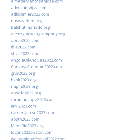
almadenranchsanjose.com
advocatevijay.com
adlibilimler2023.com
naswwebed.org
balithut-manado.org
alteregotradingcompany.org
aprce2022.com
ibie2022.com
sbcc-2022.com
AngolaOilAndGas2022.com
Convoy4Freedom2022.com
grur2023.org
hkhk2023.org
napm2023.org
apsdfd2023.org
forumausape2023.com
imkl2023.com
careerfaircsd2023.com
apsth2023.com
MedItRio2023.org
lcicon2023boston.com
waitangidayfestival2022.com