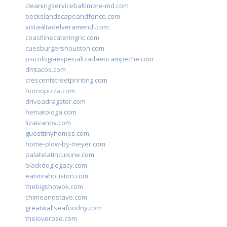
cleaningservicebaltimore-md.com
beckslandscapeandfence.com
vistaaltadelveramendi.com
coastlinecateringnc.com
cuesburgershouston.com
psicologiaespecializadaencampeche.com
dmtacos.com
crescentstreetprinting.com
hornopizza.com
driveadragster.com
hematologa.com
lizaivanov.com
guesttinyhomes.com
home-plow-by-meyer.com
palatelatincuisine.com
blackdoglegacy.com
eatvivahouston.com
thebigshowok.com
chimeandstave.com
greatwallseafoodny.com
theloverose.com