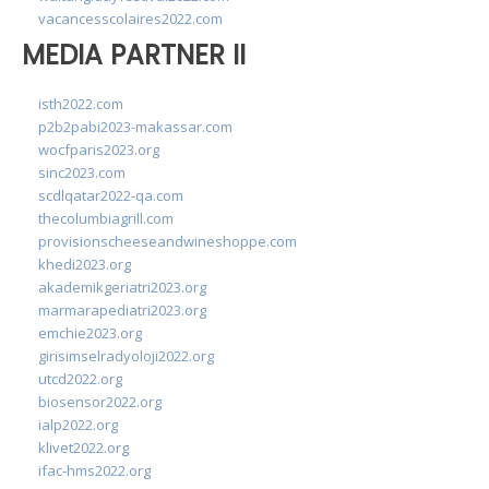
vacancesscolaires2022.com
MEDIA PARTNER II
isth2022.com
p2b2pabi2023-makassar.com
wocfparis2023.org
sinc2023.com
scdlqatar2022-qa.com
thecolumbiagrill.com
provisionscheeseandwineshoppe.com
khedi2023.org
akademikgeriatri2023.org
marmarapediatri2023.org
emchie2023.org
girisimselradyoloji2022.org
utcd2022.org
biosensor2022.org
ialp2022.org
klivet2022.org
ifac-hms2022.org