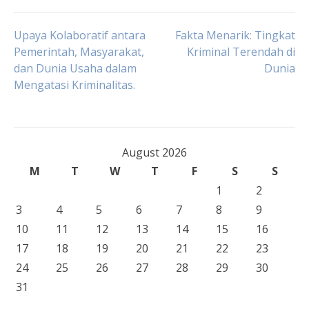
Post
Upaya Kolaboratif antara
Fakta Menarik: Tingkat
Pemerintah, Masyarakat,
Kriminal Terendah di
dan Dunia Usaha dalam
Dunia
navigation
Mengatasi Kriminalitas.
August 2026
M
T
W
T
F
S
S
1
2
3
4
5
6
7
8
9
10
11
12
13
14
15
16
17
18
19
20
21
22
23
24
25
26
27
28
29
30
31