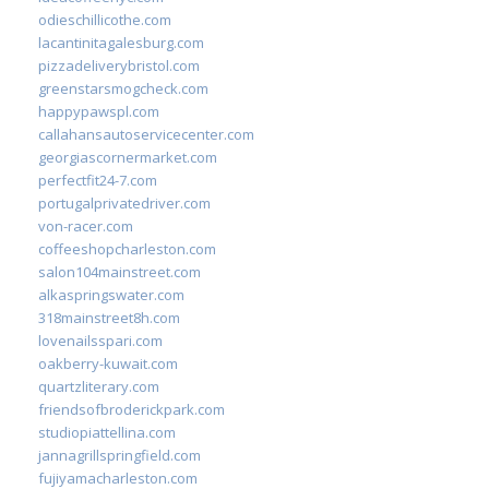
odieschillicothe.com
lacantinitagalesburg.com
pizzadeliverybristol.com
greenstarsmogcheck.com
happypawspl.com
callahansautoservicecenter.com
georgiascornermarket.com
perfectfit24-7.com
portugalprivatedriver.com
von-racer.com
coffeeshopcharleston.com
salon104mainstreet.com
alkaspringswater.com
318mainstreet8h.com
lovenailsspari.com
oakberry-kuwait.com
quartzliterary.com
friendsofbroderickpark.com
studiopiattellina.com
jannagrillspringfield.com
fujiyamacharleston.com