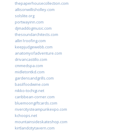
thepaperhousecollection.com
allisonwillisholley.com
solslite.org
portwayinn.com
djmaddogmusic.com
thesoundarchitects.com
allin1roofing.com
keepjudgewebb.com
anatomyofadventure.com
drivancastillo.com
cmmedspa.com
midletontkd.com
gardensandgrills.com
basilfoodwine.com
nikko-tochigi.net
caribbean-corner.com
bluemoongiftcards.com
rivercitysteampunkexpo.com
kchoops.net
mountainsideskateshop.com
kirtlandcitytavern.com