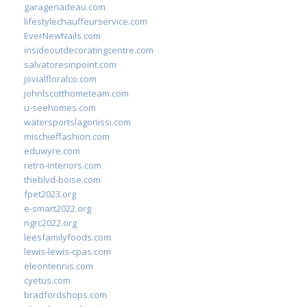
garagenadeau.com
lifestylechauffeurservice.com
EverNewNails.com
insideoutdecoratingcentre.com
salvatoresinpoint.com
jovialfloralco.com
johnlscotthometeam.com
u-seehomes.com
watersportslagonissi.com
mischieffashion.com
eduwyre.com
retro-interiors.com
theblvd-boise.com
fpet2023.org
e-smart2022.org
ngrc2022.org
leesfamilyfoods.com
lewis-lewis-cpas.com
eleontennis.com
cyetus.com
bradfordshops.com