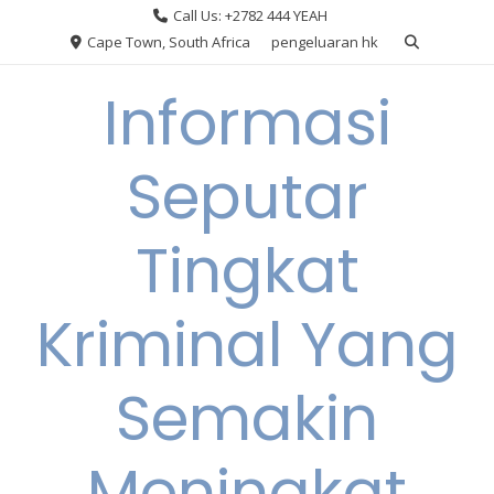
Skip
Call Us: +2782 444 YEAH
to
Cape Town, South Africa
pengeluaran hk
content
Informasi
Seputar
Tingkat
Kriminal Yang
Semakin
Meningkat