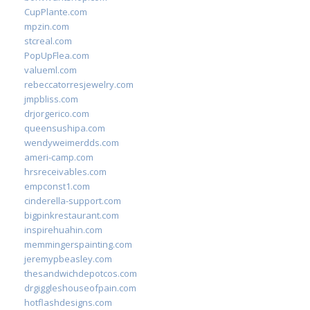
CupPlante.com
mpzin.com
stcreal.com
PopUpFlea.com
valueml.com
rebeccatorresjewelry.com
jmpbliss.com
drjorgerico.com
queensushipa.com
wendyweimerdds.com
ameri-camp.com
hrsreceivables.com
empconst1.com
cinderella-support.com
bigpinkrestaurant.com
inspirehuahin.com
memmingerspainting.com
jeremypbeasley.com
thesandwichdepotcos.com
drgiggleshouseofpain.com
hotflashdesigns.com