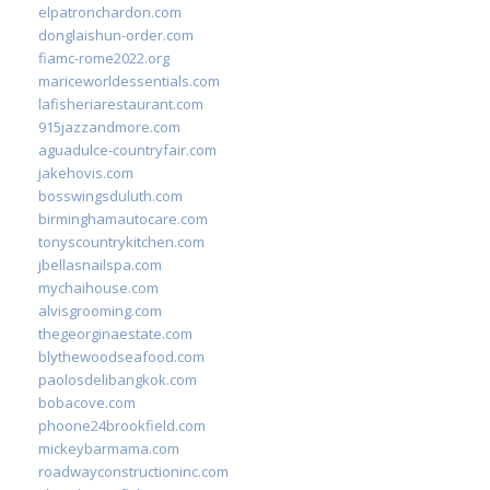
elpatronchardon.com
donglaishun-order.com
fiamc-rome2022.org
mariceworldessentials.com
lafisheriarestaurant.com
915jazzandmore.com
aguadulce-countryfair.com
jakehovis.com
bosswingsduluth.com
birminghamautocare.com
tonyscountrykitchen.com
jbellasnailspa.com
mychaihouse.com
alvisgrooming.com
thegeorginaestate.com
blythewoodseafood.com
paolosdelibangkok.com
bobacove.com
phoone24brookfield.com
mickeybarmama.com
roadwayconstructioninc.com