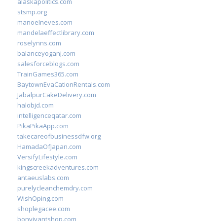
alaskapolitics.com
stsmp.org
manoelneves.com
mandelaeffectlibrary.com
roselynns.com
balanceyoganj.com
salesforceblogs.com
TrainGames365.com
BaytownEvaCationRentals.com
JabalpurCakeDelivery.com
halobjd.com
intelligenceqatar.com
PikaPikaApp.com
takecareofbusinessdfw.org
HamadaOfJapan.com
VersifyLifestyle.com
kingscreekadventures.com
antaeuslabs.com
purelycleanchemdry.com
WishOping.com
shoplegacee.com
bonvivantshop.com