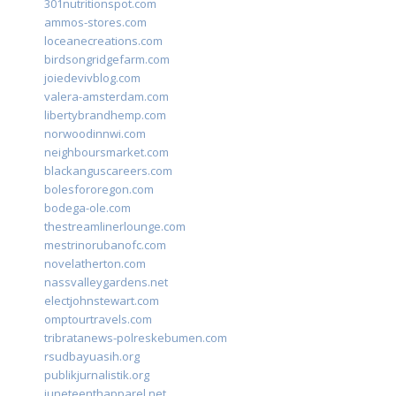
301nutritionspot.com
ammos-stores.com
loceanecreations.com
birdsongridgefarm.com
joiedevivblog.com
valera-amsterdam.com
libertybrandhemp.com
norwoodinnwi.com
neighboursmarket.com
blackanguscareers.com
bolesfororegon.com
bodega-ole.com
thestreamlinerlounge.com
mestrinorubanofc.com
novelatherton.com
nassvalleygardens.net
electjohnstewart.com
omptourtravels.com
tribratanews-polreskebumen.com
rsudbayuasih.org
publikjurnalistik.org
juneteenthapparel.net