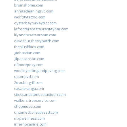
bruinshome.com
annascleaningsvc.com
wolfcitytattoo.com
oysterbayturkeytrot.com
lafronterarestauranteybar.com
lilyandrosetearoom.com
olivesburgberrypatch.com
theslushkids.com
giobastian.com
glpascensori.com
rifloorepoxy.com
woolleymillingandpaving.com
uptonpvd.com
2troublegrill.com
casateranga.com
sticksandstonesstudiooh.com
walkers-treeservice.com
shopmossi.com
untamedcollectivesd.com
mxpwellness.com
infernocanine.com