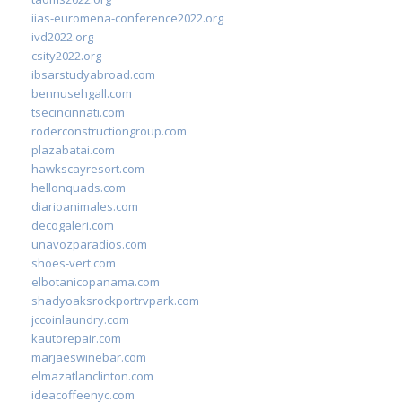
iias-euromena-conference2022.org
ivd2022.org
csity2022.org
ibsarstudyabroad.com
bennusehgall.com
tsecincinnati.com
roderconstructiongroup.com
plazabatai.com
hawkscayresort.com
hellonquads.com
diarioanimales.com
decogaleri.com
unavozparadios.com
shoes-vert.com
elbotanicopanama.com
shadyoaksrockportrvpark.com
jccoinlaundry.com
kautorepair.com
marjaeswinebar.com
elmazatlanclinton.com
ideacoffeenyc.com