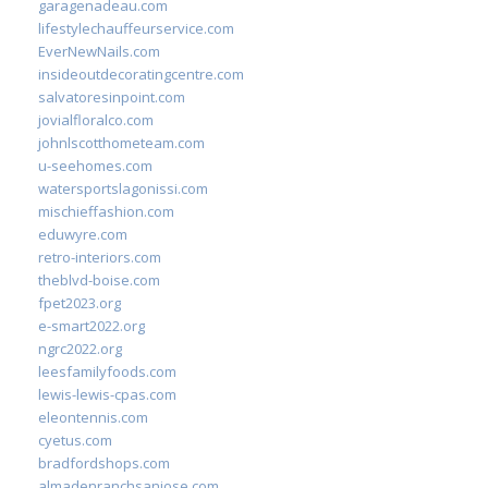
garagenadeau.com
lifestylechauffeurservice.com
EverNewNails.com
insideoutdecoratingcentre.com
salvatoresinpoint.com
jovialfloralco.com
johnlscotthometeam.com
u-seehomes.com
watersportslagonissi.com
mischieffashion.com
eduwyre.com
retro-interiors.com
theblvd-boise.com
fpet2023.org
e-smart2022.org
ngrc2022.org
leesfamilyfoods.com
lewis-lewis-cpas.com
eleontennis.com
cyetus.com
bradfordshops.com
almadenranchsanjose.com