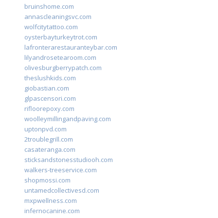
bruinshome.com
annascleaningsvc.com
wolfcitytattoo.com
oysterbayturkeytrot.com
lafronterarestauranteybar.com
lilyandrosetearoom.com
olivesburgberrypatch.com
theslushkids.com
giobastian.com
glpascensori.com
rifloorepoxy.com
woolleymillingandpaving.com
uptonpvd.com
2troublegrill.com
casateranga.com
sticksandstonesstudiooh.com
walkers-treeservice.com
shopmossi.com
untamedcollectivesd.com
mxpwellness.com
infernocanine.com