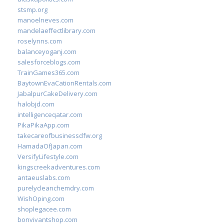
stsmp.org
manoelneves.com
mandelaeffectlibrary.com
roselynns.com
balanceyoganj.com
salesforceblogs.com
TrainGames365.com
BaytownEvaCationRentals.com
JabalpurCakeDelivery.com
halobjd.com
intelligenceqatar.com
PikaPikaApp.com
takecareofbusinessdfw.org
HamadaOfJapan.com
VersifyLifestyle.com
kingscreekadventures.com
antaeuslabs.com
purelycleanchemdry.com
WishOping.com
shoplegacee.com
bonvivantshop.com