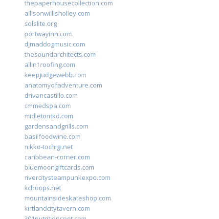
thepaperhousecollection.com
allisonwillisholley.com
solslite.org
portwayinn.com
djmaddogmusic.com
thesoundarchitects.com
allin1roofing.com
keepjudgewebb.com
anatomyofadventure.com
drivancastillo.com
cmmedspa.com
midletontkd.com
gardensandgrills.com
basilfoodwine.com
nikko-tochigi.net
caribbean-corner.com
bluemoongiftcards.com
rivercitysteampunkexpo.com
kchoops.net
mountainsideskateshop.com
kirtlandcitytavern.com
301nutritionspot.com