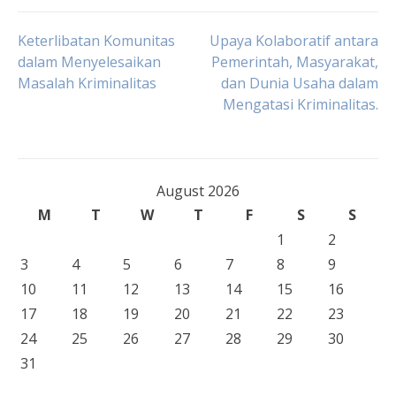
Post
Keterlibatan Komunitas
Upaya Kolaboratif antara
dalam Menyelesaikan
Pemerintah, Masyarakat,
Masalah Kriminalitas
dan Dunia Usaha dalam
navigation
Mengatasi Kriminalitas.
August 2026
M
T
W
T
F
S
S
1
2
3
4
5
6
7
8
9
10
11
12
13
14
15
16
17
18
19
20
21
22
23
24
25
26
27
28
29
30
31