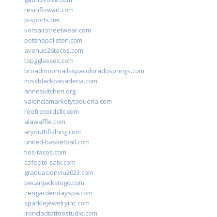
resinflowart.com
p-sports.net
korsairstreetwear.com
petshopallston.com
avenue26tacos.com
topgglasses.com
broadmoornailsspacoloradosprings.com
missblackpasadena.com
anneskitchen.org
valenciamarketytaqueria.com
reefrecordsllc.com
alawaffle.com
aryouthfishing.com
united-basketball.com
tios-tacos.com
cafecito-satx.com
graduacionviu2023.com
pecanjackstogo.com
zengardendayspa.com
sparklejewelryinc.com
ironcladtattoostudio.com