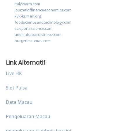
italywarm.com
journaloffinanceeconomics.com
kvk-kumari.org
foodscienceandtechnology.com
scisportsscience.com
addisababacuisineaz.com
burgerimcamas.com
Link Alternatif
Live HK
Slot Pulsa
Data Macau
Pengeluaran Macau
pengeluaran kamboja hari ini