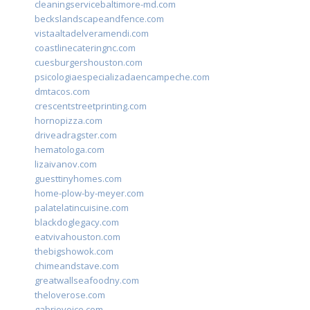
cleaningservicebaltimore-md.com
beckslandscapeandfence.com
vistaaltadelveramendi.com
coastlinecateringnc.com
cuesburgershouston.com
psicologiaespecializadaencampeche.com
dmtacos.com
crescentstreetprinting.com
hornopizza.com
driveadragster.com
hematologa.com
lizaivanov.com
guesttinyhomes.com
home-plow-by-meyer.com
palatelatincuisine.com
blackdoglegacy.com
eatvivahouston.com
thebigshowok.com
chimeandstave.com
greatwallseafoodny.com
theloverose.com
gabriovoice.com