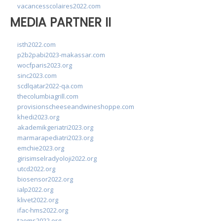
vacancesscolaires2022.com
MEDIA PARTNER II
isth2022.com
p2b2pabi2023-makassar.com
wocfparis2023.org
sinc2023.com
scdlqatar2022-qa.com
thecolumbiagrill.com
provisionscheeseandwineshoppe.com
khedi2023.org
akademikgeriatri2023.org
marmarapediatri2023.org
emchie2023.org
girisimselradyoloji2022.org
utcd2022.org
biosensor2022.org
ialp2022.org
klivet2022.org
ifac-hms2022.org
taoms2022.org