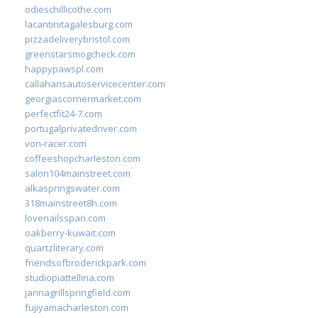
odieschillicothe.com
lacantinitagalesburg.com
pizzadeliverybristol.com
greenstarsmogcheck.com
happypawspl.com
callahansautoservicecenter.com
georgiascornermarket.com
perfectfit24-7.com
portugalprivatedriver.com
von-racer.com
coffeeshopcharleston.com
salon104mainstreet.com
alkaspringswater.com
318mainstreet8h.com
lovenailsspari.com
oakberry-kuwait.com
quartzliterary.com
friendsofbroderickpark.com
studiopiattellina.com
jannagrillspringfield.com
fujiyamacharleston.com