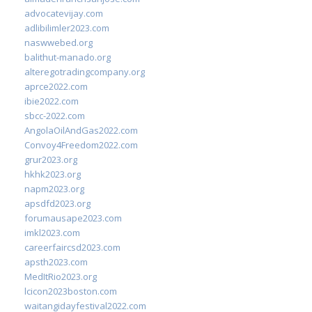
advocatevijay.com
adlibilimler2023.com
naswwebed.org
balithut-manado.org
alteregotradingcompany.org
aprce2022.com
ibie2022.com
sbcc-2022.com
AngolaOilAndGas2022.com
Convoy4Freedom2022.com
grur2023.org
hkhk2023.org
napm2023.org
apsdfd2023.org
forumausape2023.com
imkl2023.com
careerfaircsd2023.com
apsth2023.com
MedItRio2023.org
lcicon2023boston.com
waitangidayfestival2022.com