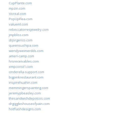
CupPlante.com
mpzin.com
stcreal.com
PopUpFlea.com
valueml.com
rebeccatorresjewelry.com
jmpbliss.com
drjorgerico.com
queensushipa.com
wendyweimerdds.com
ameri-camp.com
hrsreceivables.com
empconst1.com
cinderella-support.com
bigpinkrestaurant.com
inspirehuahin.com
memmingerspainting.com
jeremypbeasley.com
thesandwichdepotcos.com
drgiggleshouseofpain.com
hotflashdesigns.com