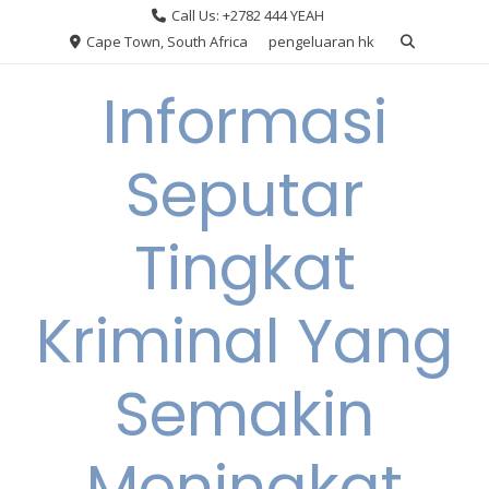
Skip
Call Us: +2782 444 YEAH
to
Cape Town, South Africa
pengeluaran hk
content
Informasi
Seputar
Tingkat
Kriminal Yang
Semakin
Meningkat