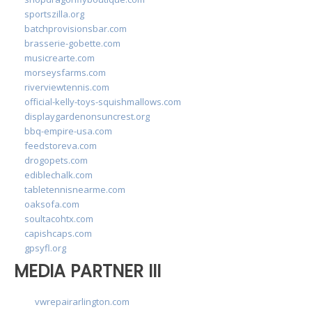
sportszilla.org
batchprovisionsbar.com
brasserie-gobette.com
musicrearte.com
morseysfarms.com
riverviewtennis.com
official-kelly-toys-squishmallows.com
displaygardenonsuncrest.org
bbq-empire-usa.com
feedstoreva.com
drogopets.com
ediblechalk.com
tabletennisnearme.com
oaksofa.com
soultacohtx.com
capishcaps.com
gpsyfl.org
MEDIA PARTNER III
vwrepairarlington.com