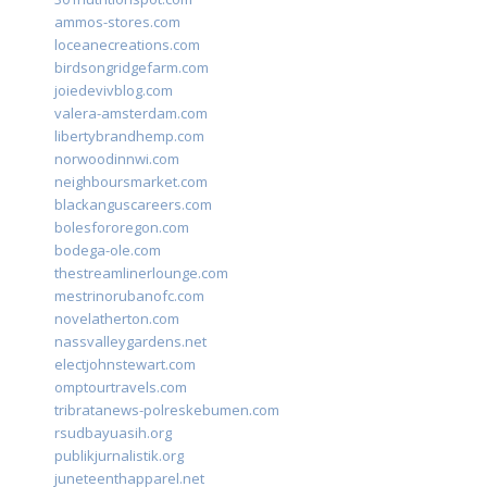
ammos-stores.com
loceanecreations.com
birdsongridgefarm.com
joiedevivblog.com
valera-amsterdam.com
libertybrandhemp.com
norwoodinnwi.com
neighboursmarket.com
blackanguscareers.com
bolesfororegon.com
bodega-ole.com
thestreamlinerlounge.com
mestrinorubanofc.com
novelatherton.com
nassvalleygardens.net
electjohnstewart.com
omptourtravels.com
tribratanews-polreskebumen.com
rsudbayuasih.org
publikjurnalistik.org
juneteenthapparel.net