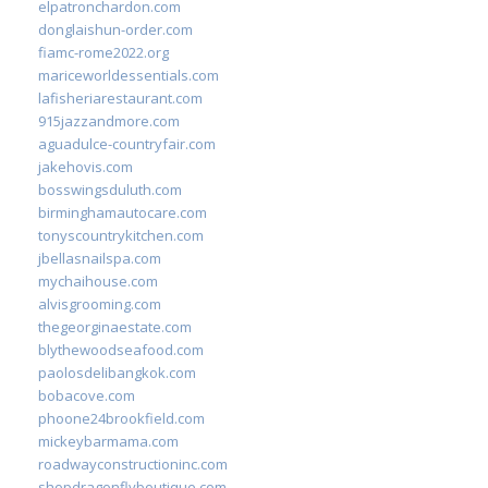
elpatronchardon.com
donglaishun-order.com
fiamc-rome2022.org
mariceworldessentials.com
lafisheriarestaurant.com
915jazzandmore.com
aguadulce-countryfair.com
jakehovis.com
bosswingsduluth.com
birminghamautocare.com
tonyscountrykitchen.com
jbellasnailspa.com
mychaihouse.com
alvisgrooming.com
thegeorginaestate.com
blythewoodseafood.com
paolosdelibangkok.com
bobacove.com
phoone24brookfield.com
mickeybarmama.com
roadwayconstructioninc.com
shopdragonflyboutique.com