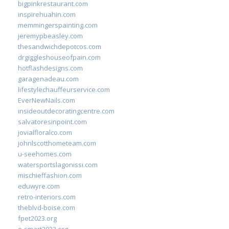
bigpinkrestaurant.com
inspirehuahin.com
memmingerspainting.com
jeremypbeasley.com
thesandwichdepotcos.com
drgiggleshouseofpain.com
hotflashdesigns.com
garagenadeau.com
lifestylechauffeurservice.com
EverNewNails.com
insideoutdecoratingcentre.com
salvatoresinpoint.com
jovialfloralco.com
johnlscotthometeam.com
u-seehomes.com
watersportslagonissi.com
mischieffashion.com
eduwyre.com
retro-interiors.com
theblvd-boise.com
fpet2023.org