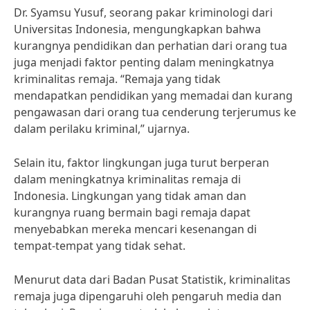
Dr. Syamsu Yusuf, seorang pakar kriminologi dari
Universitas Indonesia, mengungkapkan bahwa
kurangnya pendidikan dan perhatian dari orang tua
juga menjadi faktor penting dalam meningkatnya
kriminalitas remaja. “Remaja yang tidak
mendapatkan pendidikan yang memadai dan kurang
pengawasan dari orang tua cenderung terjerumus ke
dalam perilaku kriminal,” ujarnya.
Selain itu, faktor lingkungan juga turut berperan
dalam meningkatnya kriminalitas remaja di
Indonesia. Lingkungan yang tidak aman dan
kurangnya ruang bermain bagi remaja dapat
menyebabkan mereka mencari kesenangan di
tempat-tempat yang tidak sehat.
Menurut data dari Badan Pusat Statistik, kriminalitas
remaja juga dipengaruhi oleh pengaruh media dan