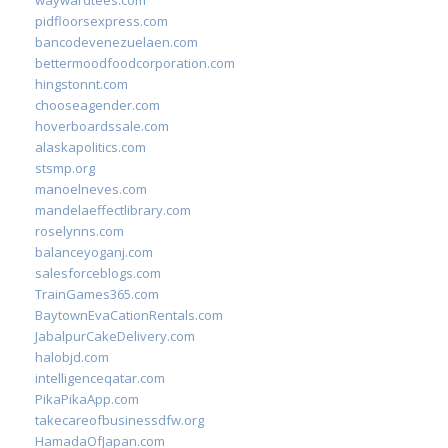
waywardtees.com
pidfloorsexpress.com
bancodevenezuelaen.com
bettermoodfoodcorporation.com
hingstonnt.com
chooseagender.com
hoverboardssale.com
alaskapolitics.com
stsmp.org
manoelneves.com
mandelaeffectlibrary.com
roselynns.com
balanceyoganj.com
salesforceblogs.com
TrainGames365.com
BaytownEvaCationRentals.com
JabalpurCakeDelivery.com
halobjd.com
intelligenceqatar.com
PikaPikaApp.com
takecareofbusinessdfw.org
HamadaOfJapan.com