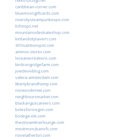
nikko-tochigi.net
caribbean-corner.com
bluemoongiftcards.com
rivercitysteampunkexpo.com
kchoops.net
mountainsideskateshop.com
kirtlandcitytavern.com
301nutritionspot.com
ammos-stores.com
loceanecreations.com
birdsongridgefarm.com
joiedevivblog.com
valera-amsterdam.com
libertybrandhemp.com
norwoodinnwi.com
neighboursmarket.com
blackanguscareers.com
bolesfororegon.com
bodega-ole.com
thestreamlinerlounge.com
mestrinorubanofc.com
novelatherton.com