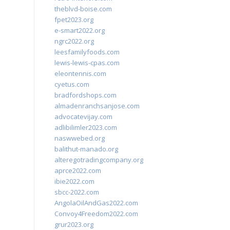
theblvd-boise.com
fpet2023.org
e-smart2022.org
ngrc2022.org
leesfamilyfoods.com
lewis-lewis-cpas.com
eleontennis.com
cyetus.com
bradfordshops.com
almadenranchsanjose.com
advocatevijay.com
adlibilimler2023.com
naswwebed.org
balithut-manado.org
alteregotradingcompany.org
aprce2022.com
ibie2022.com
sbcc-2022.com
AngolaOilAndGas2022.com
Convoy4Freedom2022.com
grur2023.org