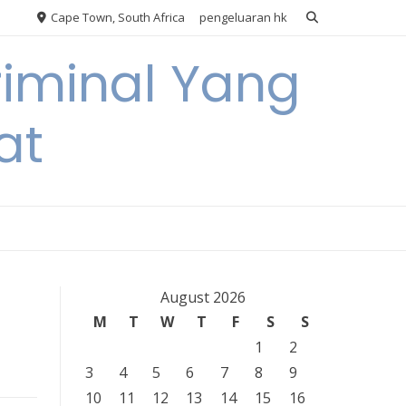
Cape Town, South Africa
pengeluaran hk
riminal Yang
at
August 2026
M
T
W
T
F
S
S
1
2
3
4
5
6
7
8
9
10
11
12
13
14
15
16