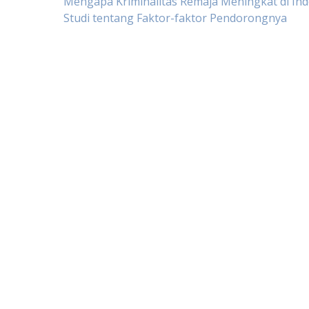
Post
Mengapa Kriminalitas Remaja Meningkat di Ind
Studi tentang Faktor-faktor Pendorongnya
navigation