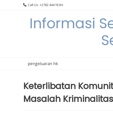
Skip
Call Us: +2782 444 YEAH
to
content
Informasi S
S
pengeluaran hk
Keterlibatan Komuni
Masalah Kriminalita