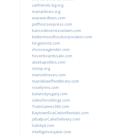
catfriends-bg.org
marianlives.org
waywardtees.com
pidfloorsexpress.com
bancodevenezuelaen.com
bettermoodfoodcorporation.com
hingstonnt.com
chooseagender.com
hoverboardssale.com
alaskapolitics.com
stsmp.org
manoelneves.com
mandelaeffectlibrary.com
roselynns.com
balanceyoganj.com
salesforceblogs.com
TrainGames365.com
BaytownEvaCationRentals.com
JabalpurCakeDelivery.com
halobjd.com
intelligenceqatar.com