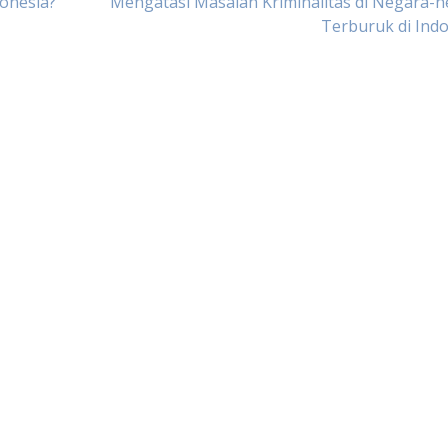
onesia?
Mengatasi Masalah Kriminalitas di Negara-
Terburuk di Ind