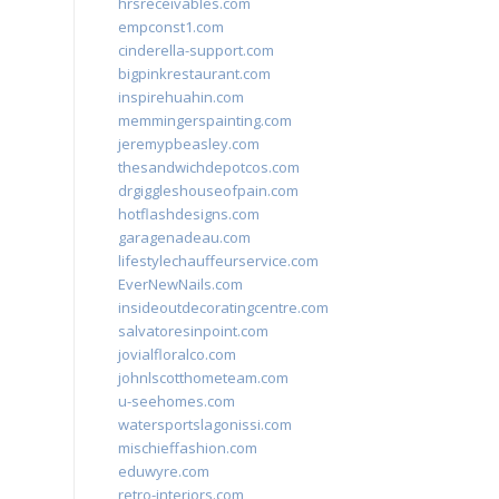
hrsreceivables.com
empconst1.com
cinderella-support.com
bigpinkrestaurant.com
inspirehuahin.com
memmingerspainting.com
jeremypbeasley.com
thesandwichdepotcos.com
drgiggleshouseofpain.com
hotflashdesigns.com
garagenadeau.com
lifestylechauffeurservice.com
EverNewNails.com
insideoutdecoratingcentre.com
salvatoresinpoint.com
jovialfloralco.com
johnlscotthometeam.com
u-seehomes.com
watersportslagonissi.com
mischieffashion.com
eduwyre.com
retro-interiors.com