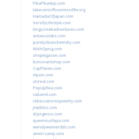
PikaPikaApp.com
takecareofbusinessdfw.org
HamadaOfJapan.com
VersifyLifestyle.com
kingscreekadventures.com
antaeuslabs.com
purelycleanchemdry.com
WishOping.com
shoplegacee.com
bonvivantshop.com
CupPlante.com
mpzin.com
stcreal.com
PopUpFlea.com
valueml.com
rebeccatorresjewelry.com
jmpbliss.com
drjorgerico.com
queensushipa.com
wendyweimerdds.com
ameri-camp.com