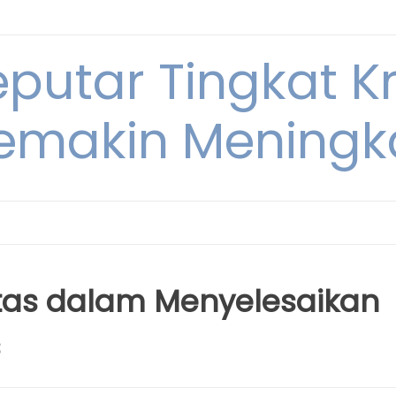
eputar Tingkat K
emakin Meningk
tas dalam Menyelesaikan
s