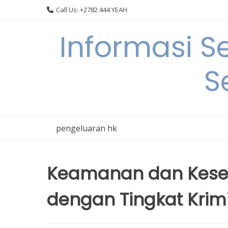
Skip
Call Us: +2782 444 YEAH
to
content
Informasi S
S
pengeluaran hk
Keamanan dan Kesej
dengan Tingkat Krim