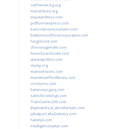
catfriends-bg.org
marianlives.org
waywardtees.com
pidfloorsexpress.com
bancodevenezuelaen.com
bettermoodfoodcorporation.com
hingstonnt.com
chooseagender.com
hoverboardssale.com
alaskapolitics.com
stsmp.org
manoelneves.com
mandelaeffectlibrary.com
roselynns.com
balanceyoganj.com
salesforceblogs.com
TrainGames365.com
BaytownEvaCationRentals.com
JabalpurCakeDelivery.com
halobjd.com
intelligenceqatar.com