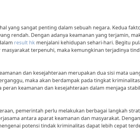
l yang sangat penting dalam sebuah negara. Kedua faktor
s yang rendah. Dengan adanya keamanan yang terjamin, ma
 dalam
result hk
menjalani kehidupan sehari-hari. Begitu pul
r masyarakat terpenuhi, maka kemungkinan terjadinya tin
eamanan dan kesejahteraan merupakan dua sisi mata uan
a terganggu, maka akan berdampak pada tingkat kriminalita
ya peran keamanan dan kesejahteraan dalam menjaga stabil
aan, pemerintah perlu melakukan berbagai langkah strat
erjasama antara aparat keamanan dan masyarakat. Denga
ngenai potensi tindak kriminalitas dapat lebih cepat terd