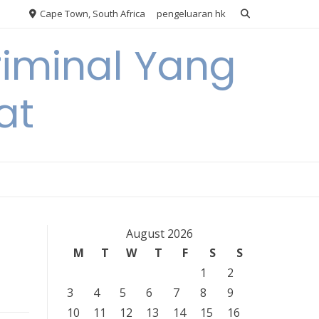
Cape Town, South Africa
pengeluaran hk
riminal Yang
at
August 2026
M
T
W
T
F
S
S
1
2
3
4
5
6
7
8
9
10
11
12
13
14
15
16