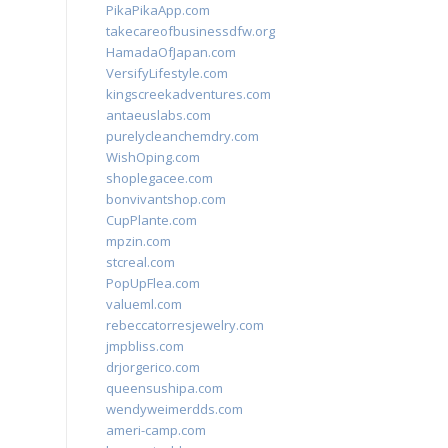
PikaPikaApp.com
takecareofbusinessdfw.org
HamadaOfJapan.com
VersifyLifestyle.com
kingscreekadventures.com
antaeuslabs.com
purelycleanchemdry.com
WishOping.com
shoplegacee.com
bonvivantshop.com
CupPlante.com
mpzin.com
stcreal.com
PopUpFlea.com
valueml.com
rebeccatorresjewelry.com
jmpbliss.com
drjorgerico.com
queensushipa.com
wendyweimerdds.com
ameri-camp.com