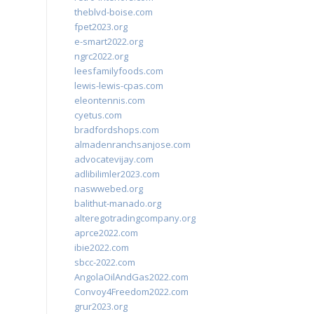
theblvd-boise.com
fpet2023.org
e-smart2022.org
ngrc2022.org
leesfamilyfoods.com
lewis-lewis-cpas.com
eleontennis.com
cyetus.com
bradfordshops.com
almadenranchsanjose.com
advocatevijay.com
adlibilimler2023.com
naswwebed.org
balithut-manado.org
alteregotradingcompany.org
aprce2022.com
ibie2022.com
sbcc-2022.com
AngolaOilAndGas2022.com
Convoy4Freedom2022.com
grur2023.org