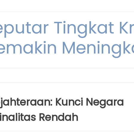
eputar Tingkat K
emakin Meningk
ahteraan: Kunci Negara
inalitas Rendah