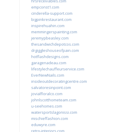
hrsreceivables.com
empconst1.com
cinderella-support.com
bigpinkrestaurant.com
inspirehuahin.com
memmingerspainting.com
jeremypbeasley.com
thesandwichdepotcos.com
drgiggleshouseofpain.com
hotflashdesigns.com
garagenadeau.com
lifestylechauffeurservice.com
EverNewNails.com
insideoutdecoratingcentre.com
salvatoresinpoint.com
jovialfloralco.com
johnlscotthometeam.com
u-seehomes.com
watersportslagonissi.com
mischieffashion.com
eduwyre.com
retro-interiors.com