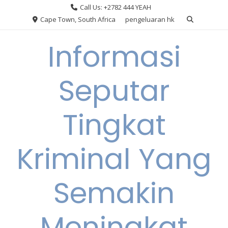
Skip
Call Us: +2782 444 YEAH
to
Cape Town, South Africa
pengeluaran hk
content
Informasi
Seputar
Tingkat
Kriminal Yang
Semakin
Meningkat