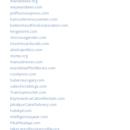
marianlives.org
waywardtees.com
pidfloorsexpress.com
bancodevenezuelaen.com
bettermoodfoodcorporation.com
hingstonnt.com
chooseagender.com
hoverboardssale.com
alaskapolitics.com
stsmp.org
manoelneves.com
mandelaeffectlibrary.com
roselynns.com
balanceyoganj.com
salesforceblogs.com
TrainGames365.com
BaytownEvaCationRentals.com
JabalpurCakeDelivery.com
halobjd.com
intelligenceqatar.com
PikaPikaApp.com
takecareofbusinessdfw.org