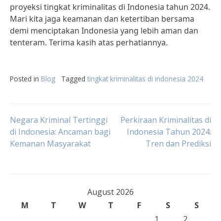
proyeksi tingkat kriminalitas di Indonesia tahun 2024.
Mari kita jaga keamanan dan ketertiban bersama
demi menciptakan Indonesia yang lebih aman dan
tenteram. Terima kasih atas perhatiannya.
Posted in
Blog
Tagged
tingkat kriminalitas di indonesia 2024
Post
Negara Kriminal Tertinggi
Perkiraan Kriminalitas di
di Indonesia: Ancaman bagi
Indonesia Tahun 2024:
Kemanan Masyarakat
Tren dan Prediksi
navigation
August 2026
M
T
W
T
F
S
S
1
2