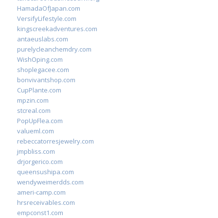
HamadaOfJapan.com
VersifyLifestyle.com
kingscreekadventures.com
antaeuslabs.com
purelycleanchemdry.com
WishOping.com
shoplegacee.com
bonvivantshop.com
CupPlante.com
mpzin.com
stcreal.com
PopUpFlea.com
valueml.com
rebeccatorresjewelry.com
jmpbliss.com
drjorgerico.com
queensushipa.com
wendyweimerdds.com
ameri-camp.com
hrsreceivables.com
empconst1.com