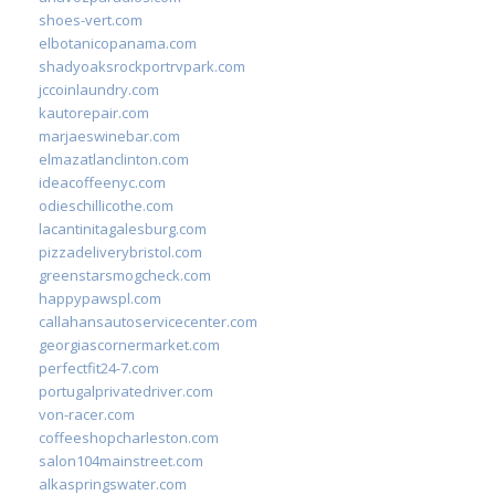
shoes-vert.com
elbotanicopanama.com
shadyoaksrockportrvpark.com
jccoinlaundry.com
kautorepair.com
marjaeswinebar.com
elmazatlanclinton.com
ideacoffeenyc.com
odieschillicothe.com
lacantinitagalesburg.com
pizzadeliverybristol.com
greenstarsmogcheck.com
happypawspl.com
callahansautoservicecenter.com
georgiascornermarket.com
perfectfit24-7.com
portugalprivatedriver.com
von-racer.com
coffeeshopcharleston.com
salon104mainstreet.com
alkaspringswater.com