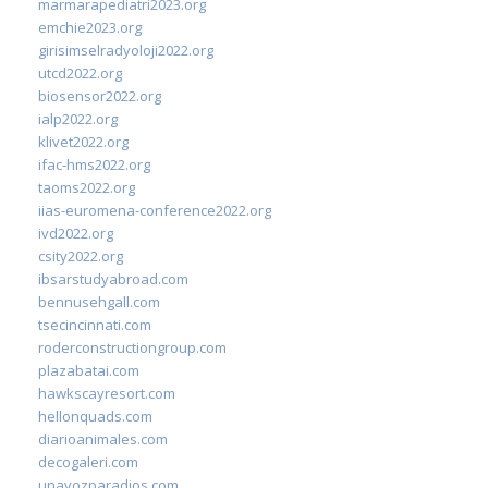
marmarapediatri2023.org
emchie2023.org
girisimselradyoloji2022.org
utcd2022.org
biosensor2022.org
ialp2022.org
klivet2022.org
ifac-hms2022.org
taoms2022.org
iias-euromena-conference2022.org
ivd2022.org
csity2022.org
ibsarstudyabroad.com
bennusehgall.com
tsecincinnati.com
roderconstructiongroup.com
plazabatai.com
hawkscayresort.com
hellonquads.com
diarioanimales.com
decogaleri.com
unavozparadios.com