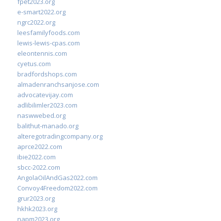
fpet2023.org
e-smart2022.org
ngrc2022.org
leesfamilyfoods.com
lewis-lewis-cpas.com
eleontennis.com
cyetus.com
bradfordshops.com
almadenranchsanjose.com
advocatevijay.com
adlibilimler2023.com
naswwebed.org
balithut-manado.org
alteregotradingcompany.org
aprce2022.com
ibie2022.com
sbcc-2022.com
AngolaOilAndGas2022.com
Convoy4Freedom2022.com
grur2023.org
hkhk2023.org
napm2023.org