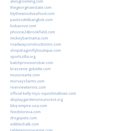
alvisgrooming.com
thegeorginaestate.com
blythewoodseafood.com
paolosdelibangkok.com
bobacove.com
phoone24brookfield.com
mickeybarmama.com
roadwayconstructioninc.com
shopdragonflyboutique.com
sportszilla.org
batchprovisionsbar.com
brasserie-gobette.com
musicrearte.com
morseysfarms.com
riverviewtennis.com
official-kelly-toys-squishmallows.com
displaygardenonsuncrest.org
bbq-empire-usa.com
feedstoreva.com
drogopets.com
ediblechalk.com
tabletennisnearme.com