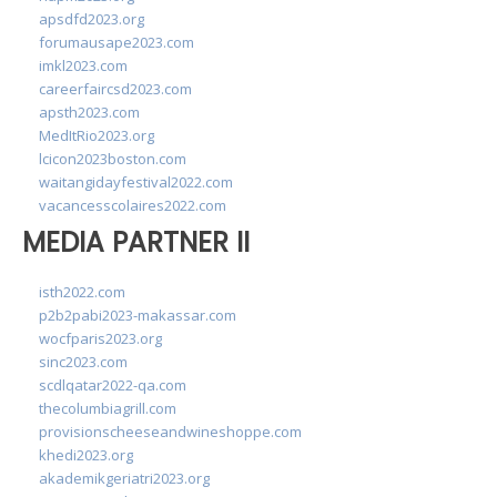
apsdfd2023.org
forumausape2023.com
imkl2023.com
careerfaircsd2023.com
apsth2023.com
MedItRio2023.org
lcicon2023boston.com
waitangidayfestival2022.com
vacancesscolaires2022.com
MEDIA PARTNER II
isth2022.com
p2b2pabi2023-makassar.com
wocfparis2023.org
sinc2023.com
scdlqatar2022-qa.com
thecolumbiagrill.com
provisionscheeseandwineshoppe.com
khedi2023.org
akademikgeriatri2023.org