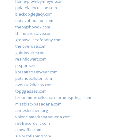
home-plow-by-meyer.com
palatelatincuisine.com
blackdoglegacy.com
eatvivahouston.com
thebigshowok.com
chimeandstave.com
greatwallseafoodny.com
theloverose.com
gabriovoice.com
resinflowart.com
p-sports.net
korsairstreetwear.com
petshopallston.com
avenue26tacos.com
topgglasses.com
broadmoornailsspacoloradosprings.com
missblackpasadena.com
anneskitchen.org
valenciamarketytaqueria.com
reefrecordsllc.com
alawaffle.com
aryouthfishing.com