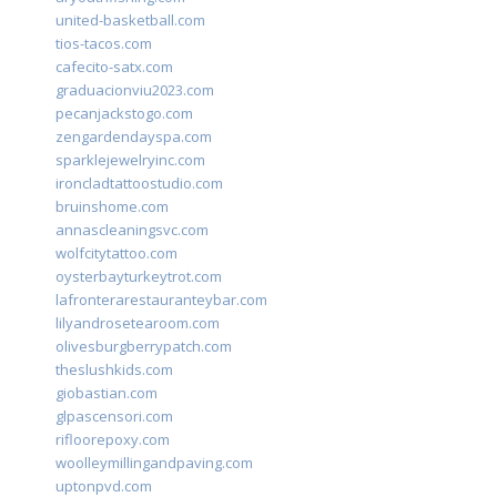
united-basketball.com
tios-tacos.com
cafecito-satx.com
graduacionviu2023.com
pecanjackstogo.com
zengardendayspa.com
sparklejewelryinc.com
ironcladtattoostudio.com
bruinshome.com
annascleaningsvc.com
wolfcitytattoo.com
oysterbayturkeytrot.com
lafronterarestauranteybar.com
lilyandrosetearoom.com
olivesburgberrypatch.com
theslushkids.com
giobastian.com
glpascensori.com
rifloorepoxy.com
woolleymillingandpaving.com
uptonpvd.com