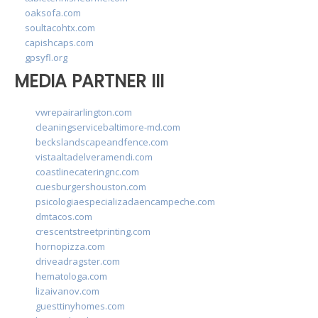
oaksofa.com
soultacohtx.com
capishcaps.com
gpsyfl.org
MEDIA PARTNER III
vwrepairarlington.com
cleaningservicebaltimore-md.com
beckslandscapeandfence.com
vistaaltadelveramendi.com
coastlinecateringnc.com
cuesburgershouston.com
psicologiaespecializadaencampeche.com
dmtacos.com
crescentstreetprinting.com
hornopizza.com
driveadragster.com
hematologa.com
lizaivanov.com
guesttinyhomes.com