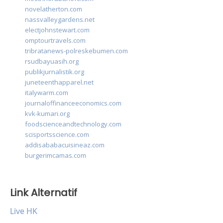
novelatherton.com
nassvalleygardens.net
electjohnstewart.com
omptourtravels.com
tribratanews-polreskebumen.com
rsudbayuasih.org
publikjurnalistik.org
juneteenthapparel.net
italywarm.com
journaloffinanceeconomics.com
kvk-kumari.org
foodscienceandtechnology.com
scisportsscience.com
addisababacuisineaz.com
burgerimcamas.com
Link Alternatif
Live HK