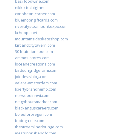
basilfoodwine.com
nikko-tochigi.net
caribbean-corner.com
bluemoongiftcards.com
rivercitysteampunkexpo.com
kchoops.net
mountainsideskateshop.com
kirtlandcitytavern.com
301nutritionspot.com
ammos-stores.com
loceanecreations.com
birdsongridgefarm.com
joiedevivblog.com
valera-amsterdam.com
libertybrandhemp.com
norwoodinnwi.com
neighboursmarket.com
blackanguscareers.com
bolesfororegon.com
bodega-ole.com
thestreamlinerlounge.com
mestrinorubanofc.com