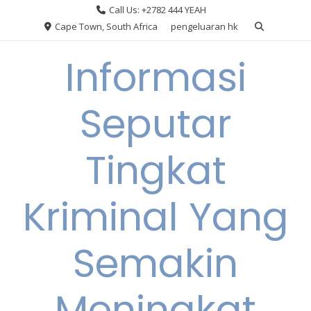
Skip
Call Us: +2782 444 YEAH
to
Cape Town, South Africa
pengeluaran hk
content
Informasi
Seputar
Tingkat
Kriminal Yang
Semakin
Meningkat