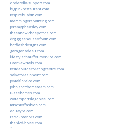
cinderella-support.com
bigpinkrestaurant.com
inspirehuahin.com
memmingerspainting.com
jeremypbeasley.com
thesandwichdepotcos.com
drgiggleshouseofpain.com
hotflashdesigns.com
garagenadeau.com
lifestylechauffeurservice.com
EverNewNails.com
insideoutdecoratingcentre.com
salvatoresinpoint.com
jovialfloralco.com
johnlscotthometeam.com
u-seehomes.com
watersportslagonissi.com
mischieffashion.com
eduwyre.com
retro-interiors.com
theblvd-boise.com