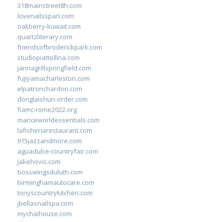
318mainstreet8h.com
lovenailsspari.com
oakberry-kuwait.com
quartzliterary.com
friendsofbroderickpark.com
studiopiattellina.com
jannagrillspringfield.com
fujiyamacharleston.com
elpatronchardon.com
donglaishun-order.com
fiamc-rome2022.org
mariceworldessentials.com
lafisheriarestaurant.com
915jazzandmore.com
aguadulce-countryfair.com
jakehovis.com
bosswingsduluth.com
birminghamautocare.com
tonyscountrykitchen.com
jbellasnailspa.com
mychaihouse.com