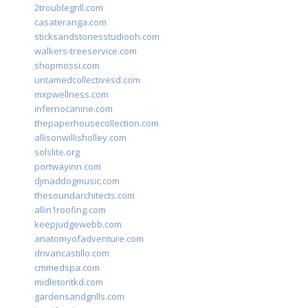
2troublegrill.com
casateranga.com
sticksandstonesstudiooh.com
walkers-treeservice.com
shopmossi.com
untamedcollectivesd.com
mxpwellness.com
infernocanine.com
thepaperhousecollection.com
allisonwillisholley.com
solslite.org
portwayinn.com
djmaddogmusic.com
thesoundarchitects.com
allin1roofing.com
keepjudgewebb.com
anatomyofadventure.com
drivancastillo.com
cmmedspa.com
midletontkd.com
gardensandgrills.com