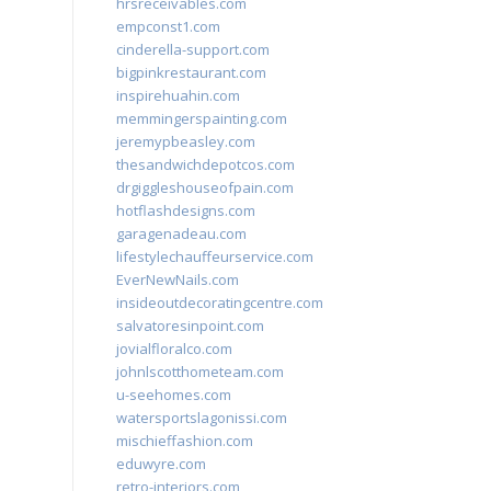
hrsreceivables.com
empconst1.com
cinderella-support.com
bigpinkrestaurant.com
inspirehuahin.com
memmingerspainting.com
jeremypbeasley.com
thesandwichdepotcos.com
drgiggleshouseofpain.com
hotflashdesigns.com
garagenadeau.com
lifestylechauffeurservice.com
EverNewNails.com
insideoutdecoratingcentre.com
salvatoresinpoint.com
jovialfloralco.com
johnlscotthometeam.com
u-seehomes.com
watersportslagonissi.com
mischieffashion.com
eduwyre.com
retro-interiors.com