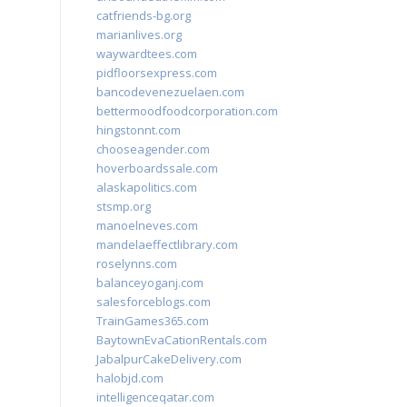
catfriends-bg.org
marianlives.org
waywardtees.com
pidfloorsexpress.com
bancodevenezuelaen.com
bettermoodfoodcorporation.com
hingstonnt.com
chooseagender.com
hoverboardssale.com
alaskapolitics.com
stsmp.org
manoelneves.com
mandelaeffectlibrary.com
roselynns.com
balanceyoganj.com
salesforceblogs.com
TrainGames365.com
BaytownEvaCationRentals.com
JabalpurCakeDelivery.com
halobjd.com
intelligenceqatar.com