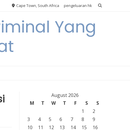
Cape Town, South Africa
pengeluaran hk
riminal Yang
at
i
August 2026
M
T
W
T
F
S
S
1
2
3
4
5
6
7
8
9
10
11
12
13
14
15
16