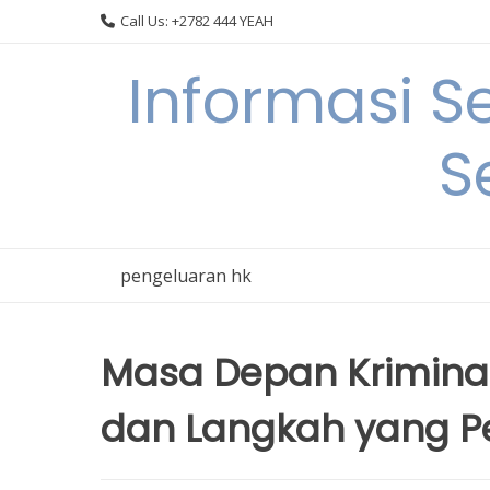
Skip
Call Us: +2782 444 YEAH
to
content
Informasi S
S
pengeluaran hk
Masa Depan Kriminali
dan Langkah yang Pe