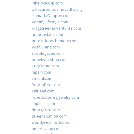
PikaPikaApp.com
takecareofbusinessdfw.org
HamadaOfJapan.com
VersifyLifestyle.com
kingscreekadventures.com
antaeuslabs.com
purelycleanchemdry.com
WishOping.com
shoplegacee.com
bonvivantshop.com
CupPlante.com
mpzin.com
stcreal.com
PopUpFlea.com
valueml.com
rebeccatorresjewelry.com
jmpbliss.com
drjorgerico.com
queensushipa.com
wendyweimerdds.com
ameri-camp.com