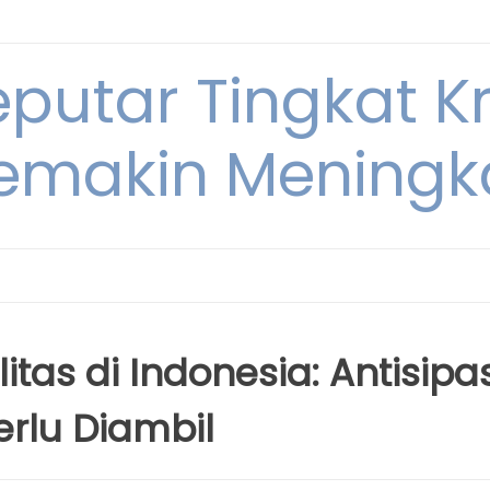
eputar Tingkat K
emakin Meningk
tas di Indonesia: Antisipas
rlu Diambil