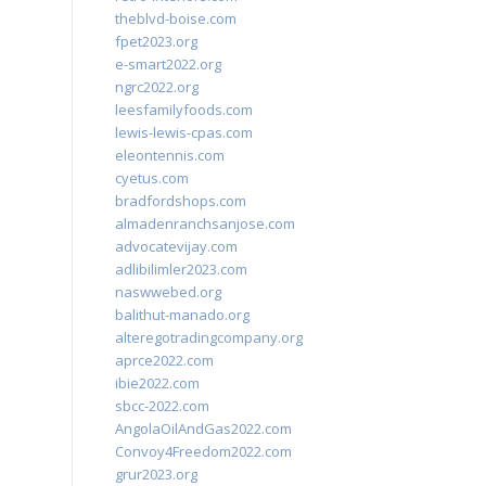
theblvd-boise.com
fpet2023.org
e-smart2022.org
ngrc2022.org
leesfamilyfoods.com
lewis-lewis-cpas.com
eleontennis.com
cyetus.com
bradfordshops.com
almadenranchsanjose.com
advocatevijay.com
adlibilimler2023.com
naswwebed.org
balithut-manado.org
alteregotradingcompany.org
aprce2022.com
ibie2022.com
sbcc-2022.com
AngolaOilAndGas2022.com
Convoy4Freedom2022.com
grur2023.org