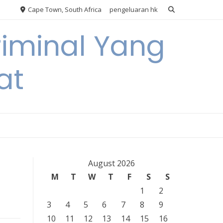
Cape Town, South Africa
pengeluaran hk
riminal Yang
at
August 2026
M
T
W
T
F
S
S
1
2
3
4
5
6
7
8
9
10
11
12
13
14
15
16