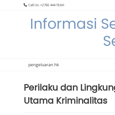
Skip
Call Us: +2782 444 YEAH
to
content
Informasi S
S
pengeluaran hk
Perilaku dan Lingku
Utama Kriminalitas