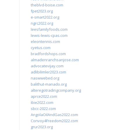
theblvd-boise.com
fpet2023.org
e-smart2022.org
ngrc2022.org
leesfamilyfoods.com
lewis-lewis-cpas.com
eleontennis.com
cyetus.com
bradfordshops.com
almadenranchsanjose.com
advocatevijay.com
adlibilimler2023.com
naswwebed.org
balithut-manado.org
alteregotradingcompany.org
aprce2022.com
ibie2022.com
sbcc-2022.com
AngolaOilAndGas2022.com
Convoy4Freedom2022.com
grur2023.org