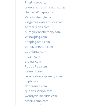
PikaPikaApp.com
takecareofbusinessdfw.org
HamadaOfJapan.com
VersifyLifestyle.com
kingscreekadventures.com
antaeuslabs.com
purelycleanchemdry.com
WishOping.com
shoplegacee.com
bonvivantshop.com
CupPlante.com
mpzin.com
stcreal.com
PopUpFlea.com
valueml.com
rebeccatorresjewelry.com
jmpbliss.com
drjorgerico.com
queensushipa.com
wendyweimerdds.com
ameri-camp.com