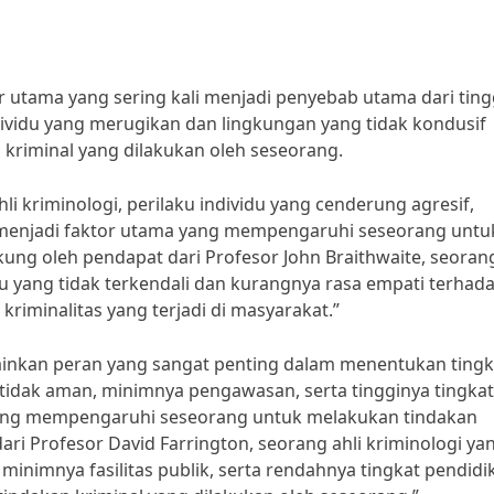
 utama yang sering kali menjadi penyebab utama dari ting
ndividu yang merugikan dan lingkungan yang tidak kondusif
 kriminal yang dilakukan oleh seseorang.
li kriminologi, perilaku individu yang cenderung agresif,
pat menjadi faktor utama yang mempengaruhi seseorang untu
kung oleh pendapat dari Profesor John Braithwaite, seorang
du yang tidak terkendali dan kurangnya rasa empati terhad
riminalitas yang terjadi di masyarakat.”
mainkan peran yang sangat penting dalam menentukan tingk
 tidak aman, minimnya pengawasan, serta tingginya tingkat
 yang mempengaruhi seseorang untuk melakukan tindakan
dari Profesor David Farrington, seorang ahli kriminologi ya
inimnya fasilitas publik, serta rendahnya tingkat pendidi