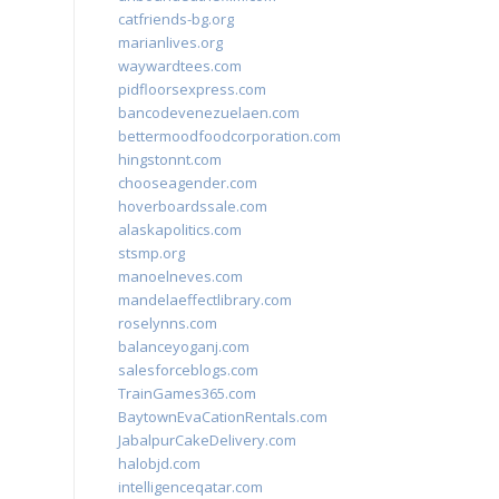
catfriends-bg.org
marianlives.org
waywardtees.com
pidfloorsexpress.com
bancodevenezuelaen.com
bettermoodfoodcorporation.com
hingstonnt.com
chooseagender.com
hoverboardssale.com
alaskapolitics.com
stsmp.org
manoelneves.com
mandelaeffectlibrary.com
roselynns.com
balanceyoganj.com
salesforceblogs.com
TrainGames365.com
BaytownEvaCationRentals.com
JabalpurCakeDelivery.com
halobjd.com
intelligenceqatar.com