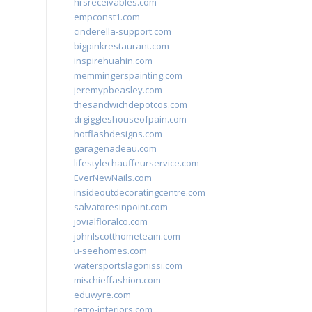
hrsreceivables.com
empconst1.com
cinderella-support.com
bigpinkrestaurant.com
inspirehuahin.com
memmingerspainting.com
jeremypbeasley.com
thesandwichdepotcos.com
drgiggleshouseofpain.com
hotflashdesigns.com
garagenadeau.com
lifestylechauffeurservice.com
EverNewNails.com
insideoutdecoratingcentre.com
salvatoresinpoint.com
jovialfloralco.com
johnlscotthometeam.com
u-seehomes.com
watersportslagonissi.com
mischieffashion.com
eduwyre.com
retro-interiors.com