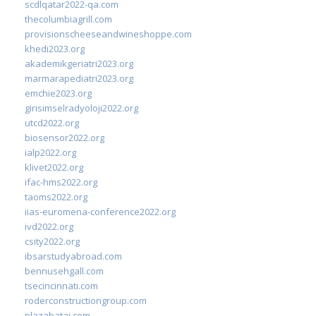
scdlqatar2022-qa.com
thecolumbiagrill.com
provisionscheeseandwineshoppe.com
khedi2023.org
akademikgeriatri2023.org
marmarapediatri2023.org
emchie2023.org
girisimselradyoloji2022.org
utcd2022.org
biosensor2022.org
ialp2022.org
klivet2022.org
ifac-hms2022.org
taoms2022.org
iias-euromena-conference2022.org
ivd2022.org
csity2022.org
ibsarstudyabroad.com
bennusehgall.com
tsecincinnati.com
roderconstructiongroup.com
plazabatai.com