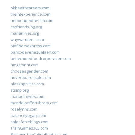
okhealthcareers.com
theintexperience.com
unboundedthefilm.com
catfriends-bg.org
marianlives.org
waywardtees.com
pidfloorsexpress.com
bancodevenezuelaen.com
bettermoodfoodcorporation.com
hingstonnt.com
chooseagender.com
hoverboardssale.com
alaskapolitics.com
stsmp.org
manoelneves.com
mandelaeffectlibrary.com
roselynns.com
balanceyoganj.com
salesforceblogs.com
TrainGames365.com
BaytownEvaCationRentals.com