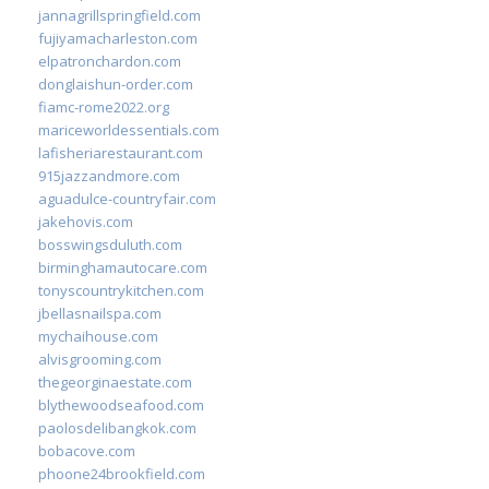
jannagrillspringfield.com
fujiyamacharleston.com
elpatronchardon.com
donglaishun-order.com
fiamc-rome2022.org
mariceworldessentials.com
lafisheriarestaurant.com
915jazzandmore.com
aguadulce-countryfair.com
jakehovis.com
bosswingsduluth.com
birminghamautocare.com
tonyscountrykitchen.com
jbellasnailspa.com
mychaihouse.com
alvisgrooming.com
thegeorginaestate.com
blythewoodseafood.com
paolosdelibangkok.com
bobacove.com
phoone24brookfield.com