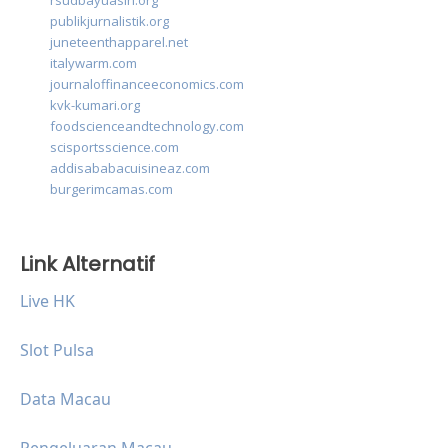
rsudbayuasih.org
publikjurnalistik.org
juneteenthapparel.net
italywarm.com
journaloffinanceeconomics.com
kvk-kumari.org
foodscienceandtechnology.com
scisportsscience.com
addisababacuisineaz.com
burgerimcamas.com
Link Alternatif
Live HK
Slot Pulsa
Data Macau