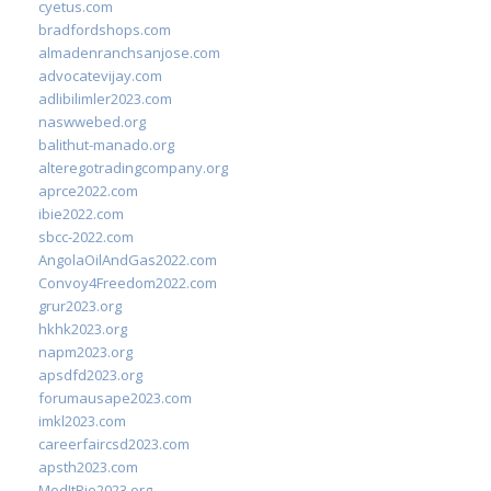
cyetus.com
bradfordshops.com
almadenranchsanjose.com
advocatevijay.com
adlibilimler2023.com
naswwebed.org
balithut-manado.org
alteregotradingcompany.org
aprce2022.com
ibie2022.com
sbcc-2022.com
AngolaOilAndGas2022.com
Convoy4Freedom2022.com
grur2023.org
hkhk2023.org
napm2023.org
apsdfd2023.org
forumausape2023.com
imkl2023.com
careerfaircsd2023.com
apsth2023.com
MedItRio2023.org