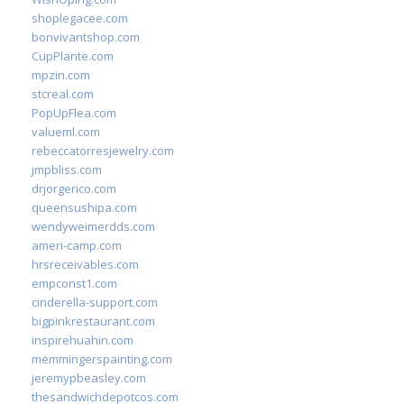
shoplegacee.com
bonvivantshop.com
CupPlante.com
mpzin.com
stcreal.com
PopUpFlea.com
valueml.com
rebeccatorresjewelry.com
jmpbliss.com
drjorgerico.com
queensushipa.com
wendyweimerdds.com
ameri-camp.com
hrsreceivables.com
empconst1.com
cinderella-support.com
bigpinkrestaurant.com
inspirehuahin.com
memmingerspainting.com
jeremypbeasley.com
thesandwichdepotcos.com