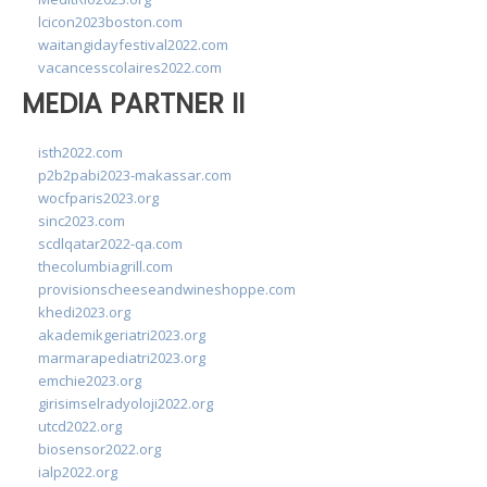
lcicon2023boston.com
waitangidayfestival2022.com
vacancesscolaires2022.com
MEDIA PARTNER II
isth2022.com
p2b2pabi2023-makassar.com
wocfparis2023.org
sinc2023.com
scdlqatar2022-qa.com
thecolumbiagrill.com
provisionscheeseandwineshoppe.com
khedi2023.org
akademikgeriatri2023.org
marmarapediatri2023.org
emchie2023.org
girisimselradyoloji2022.org
utcd2022.org
biosensor2022.org
ialp2022.org