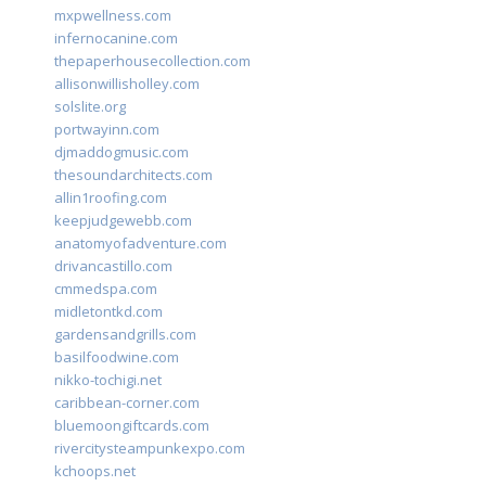
mxpwellness.com
infernocanine.com
thepaperhousecollection.com
allisonwillisholley.com
solslite.org
portwayinn.com
djmaddogmusic.com
thesoundarchitects.com
allin1roofing.com
keepjudgewebb.com
anatomyofadventure.com
drivancastillo.com
cmmedspa.com
midletontkd.com
gardensandgrills.com
basilfoodwine.com
nikko-tochigi.net
caribbean-corner.com
bluemoongiftcards.com
rivercitysteampunkexpo.com
kchoops.net