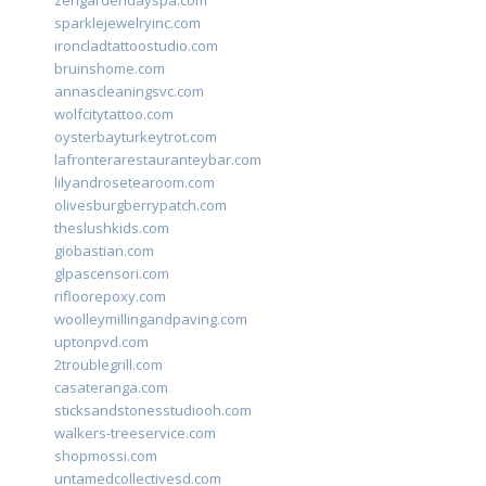
zengardendayspa.com
sparklejewelryinc.com
ironcladtattoostudio.com
bruinshome.com
annascleaningsvc.com
wolfcitytattoo.com
oysterbayturkeytrot.com
lafronterarestauranteybar.com
lilyandrosetearoom.com
olivesburgberrypatch.com
theslushkids.com
giobastian.com
glpascensori.com
rifloorepoxy.com
woolleymillingandpaving.com
uptonpvd.com
2troublegrill.com
casateranga.com
sticksandstonesstudiooh.com
walkers-treeservice.com
shopmossi.com
untamedcollectivesd.com