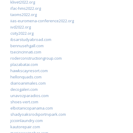
klivet2022.org
ifac-hms2022.org
taoms2022.org
iias-euromena-conference2022.org
ivd2022.org
csity2022.org
ibsarstudyabroad.com
bennusehgall.com
tsecincinnati.com
roderconstructiongroup.com
plazabatai.com
hawkscayresort.com
hellonquads.com
diarioanimales.com
decogaleri.com
unavozparadios.com
shoes-vert.com
elbotanicopanama.com
shadyoaksrockportrvpark.com
jccoinlaundry.com
kautorepair.com
marjaeswinebar.com