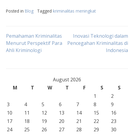
Posted in
Blog
Tagged
kriminalitas meningkat
Post
Pemahaman Kriminalitas
Inovasi Teknologi dalam
Menurut Perspektif Para
Pencegahan Kriminalitas di
Ahli Kriminologi
Indonesia
navigation
August 2026
M
T
W
T
F
S
S
1
2
3
4
5
6
7
8
9
10
11
12
13
14
15
16
17
18
19
20
21
22
23
24
25
26
27
28
29
30