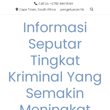
Skip
Call Us: +2782 444 YEAH
to
Cape Town, South Africa
pengeluaran hk
content
Informasi
Seputar
Tingkat
Kriminal Yang
Semakin
Meningkat