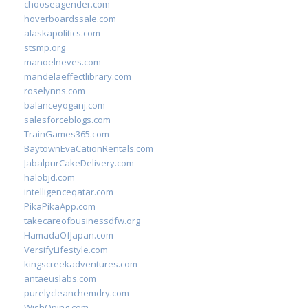
chooseagender.com
hoverboardssale.com
alaskapolitics.com
stsmp.org
manoelneves.com
mandelaeffectlibrary.com
roselynns.com
balanceyoganj.com
salesforceblogs.com
TrainGames365.com
BaytownEvaCationRentals.com
JabalpurCakeDelivery.com
halobjd.com
intelligenceqatar.com
PikaPikaApp.com
takecareofbusinessdfw.org
HamadaOfJapan.com
VersifyLifestyle.com
kingscreekadventures.com
antaeuslabs.com
purelycleanchemdry.com
WishOping.com