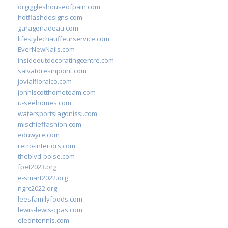
drgiggleshouseofpain.com
hotflashdesigns.com
garagenadeau.com
lifestylechauffeurservice.com
EverNewNails.com
insideoutdecoratingcentre.com
salvatoresinpoint.com
jovialfloralco.com
johnlscotthometeam.com
u-seehomes.com
watersportslagonissi.com
mischieffashion.com
eduwyre.com
retro-interiors.com
theblvd-boise.com
fpet2023.org
e-smart2022.org
ngrc2022.org
leesfamilyfoods.com
lewis-lewis-cpas.com
eleontennis.com