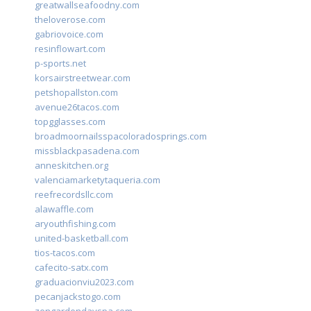
greatwallseafoodny.com
theloverose.com
gabriovoice.com
resinflowart.com
p-sports.net
korsairstreetwear.com
petshopallston.com
avenue26tacos.com
topgglasses.com
broadmoornailsspacoloradosprings.com
missblackpasadena.com
anneskitchen.org
valenciamarketytaqueria.com
reefrecordsllc.com
alawaffle.com
aryouthfishing.com
united-basketball.com
tios-tacos.com
cafecito-satx.com
graduacionviu2023.com
pecanjackstogo.com