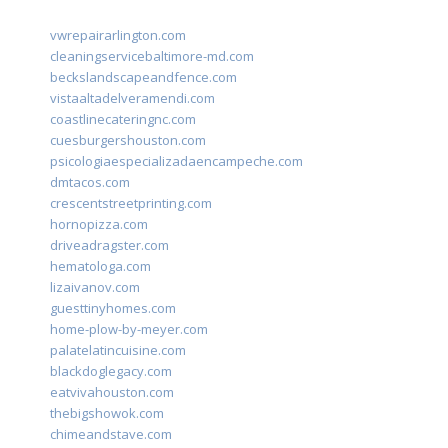
vwrepairarlington.com
cleaningservicebaltimore-md.com
beckslandscapeandfence.com
vistaaltadelveramendi.com
coastlinecateringnc.com
cuesburgershouston.com
psicologiaespecializadaencampeche.com
dmtacos.com
crescentstreetprinting.com
hornopizza.com
driveadragster.com
hematologa.com
lizaivanov.com
guesttinyhomes.com
home-plow-by-meyer.com
palatelatincuisine.com
blackdoglegacy.com
eatvivahouston.com
thebigshowok.com
chimeandstave.com