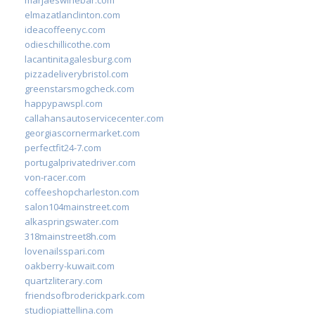
elmazatlanclinton.com
ideacoffeenyc.com
odieschillicothe.com
lacantinitagalesburg.com
pizzadeliverybristol.com
greenstarsmogcheck.com
happypawspl.com
callahansautoservicecenter.com
georgiascornermarket.com
perfectfit24-7.com
portugalprivatedriver.com
von-racer.com
coffeeshopcharleston.com
salon104mainstreet.com
alkaspringswater.com
318mainstreet8h.com
lovenailsspari.com
oakberry-kuwait.com
quartzliterary.com
friendsofbroderickpark.com
studiopiattellina.com