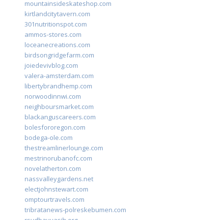
mountainsideskateshop.com
kirtlandcitytavern.com
301nutritionspot.com
ammos-stores.com
loceanecreations.com
birdsongridgefarm.com
joiedevivblog.com
valera-amsterdam.com
libertybrandhemp.com
norwoodinnwi.com
neighboursmarket.com
blackanguscareers.com
bolesfororegon.com
bodega-ole.com
thestreamlinerlounge.com
mestrinorubanofc.com
novelatherton.com
nassvalleygardens.net
electjohnstewart.com
omptourtravels.com
tribratanews-polreskebumen.com