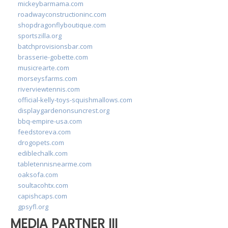
mickeybarmama.com
roadwayconstructioninc.com
shopdragonflyboutique.com
sportszilla.org
batchprovisionsbar.com
brasserie-gobette.com
musicrearte.com
morseysfarms.com
riverviewtennis.com
official-kelly-toys-squishmallows.com
displaygardenonsuncrest.org
bbq-empire-usa.com
feedstoreva.com
drogopets.com
ediblechalk.com
tabletennisnearme.com
oaksofa.com
soultacohtx.com
capishcaps.com
gpsyfl.org
MEDIA PARTNER III