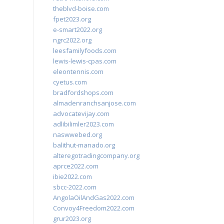
theblvd-boise.com
fpet2023.org
e-smart2022.org
ngrc2022.org
leesfamilyfoods.com
lewis-lewis-cpas.com
eleontennis.com
cyetus.com
bradfordshops.com
almadenranchsanjose.com
advocatevijay.com
adlibilimler2023.com
naswwebed.org
balithut-manado.org
alteregotradingcompany.org
aprce2022.com
ibie2022.com
sbcc-2022.com
AngolaOilAndGas2022.com
Convoy4Freedom2022.com
grur2023.org