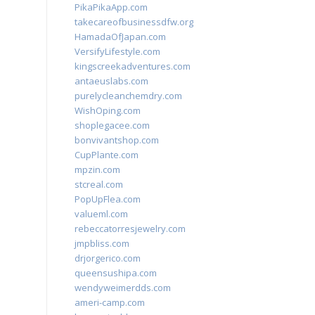
PikaPikaApp.com
takecareofbusinessdfw.org
HamadaOfJapan.com
VersifyLifestyle.com
kingscreekadventures.com
antaeuslabs.com
purelycleanchemdry.com
WishOping.com
shoplegacee.com
bonvivantshop.com
CupPlante.com
mpzin.com
stcreal.com
PopUpFlea.com
valueml.com
rebeccatorresjewelry.com
jmpbliss.com
drjorgerico.com
queensushipa.com
wendyweimerdds.com
ameri-camp.com