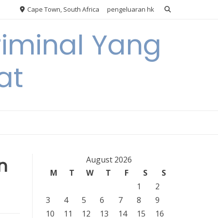
Cape Town, South Africa
pengeluaran hk
riminal Yang
at
n
August 2026
M
T
W
T
F
S
S
1
2
3
4
5
6
7
8
9
10
11
12
13
14
15
16