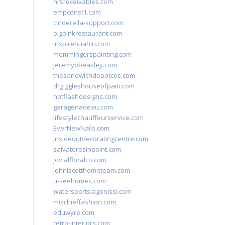
hrsreceivables.com
empconst1.com
cinderella-support.com
bigpinkrestaurant.com
inspirehuahin.com
memmingerspainting.com
jeremypbeasley.com
thesandwichdepotcos.com
drgiggleshouseofpain.com
hotflashdesigns.com
garagenadeau.com
lifestylechauffeurservice.com
EverNewNails.com
insideoutdecoratingcentre.com
salvatoresinpoint.com
jovialfloralco.com
johnlscotthometeam.com
u-seehomes.com
watersportslagonissi.com
mischieffashion.com
eduwyre.com
retro-interiors.com