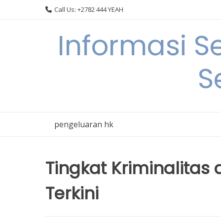
Skip
Call Us: +2782 444 YEAH
to
content
Informasi S
S
pengeluaran hk
Tingkat Kriminalitas 
Terkini