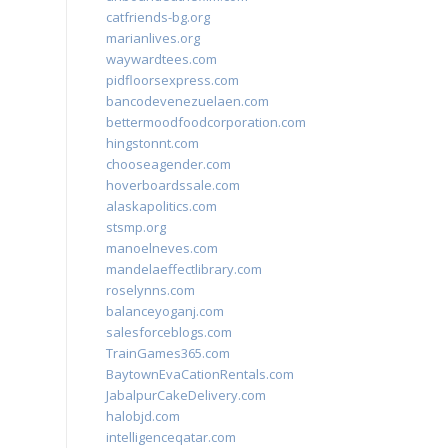
catfriends-bg.org
marianlives.org
waywardtees.com
pidfloorsexpress.com
bancodevenezuelaen.com
bettermoodfoodcorporation.com
hingstonnt.com
chooseagender.com
hoverboardssale.com
alaskapolitics.com
stsmp.org
manoelneves.com
mandelaeffectlibrary.com
roselynns.com
balanceyoganj.com
salesforceblogs.com
TrainGames365.com
BaytownEvaCationRentals.com
JabalpurCakeDelivery.com
halobjd.com
intelligenceqatar.com