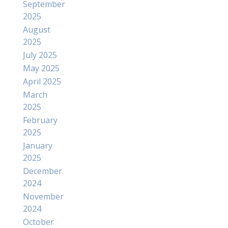
September
2025
August
2025
July 2025
May 2025
April 2025
March
2025
February
2025
January
2025
December
2024
November
2024
October