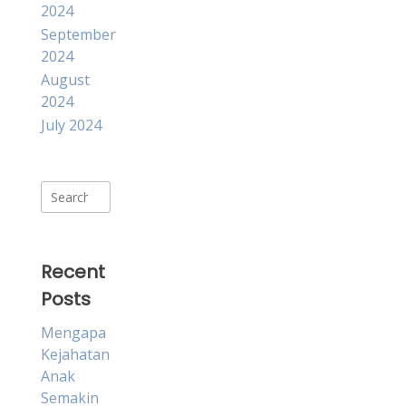
2024
September
2024
August
2024
July 2024
Search
for:
Recent
Posts
Mengapa
Kejahatan
Anak
Semakin