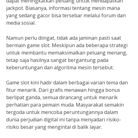
dapat meningkatkan peluang untuk mendapatkan
jackpot. Biasanya, informasi tentang mesin mana
yang sedang gacor bisa tersebar melalui forum dan
media sosial.
Namun perlu diingat, tidak ada jaminan pasti saat
bermain game slot. Meskipun ada beberapa strategi
untuk membantu memaksimalkan peluang menang,
tetap saja hasilnya sangat bergantung pada
keberuntungan dan algoritma mesin tersebut.
Game slot kini hadir dalam berbagai varian tema dan
fitur menarik. Dari grafis menawan hingga bonus
berlipat ganda, semua dirancang untuk menarik
perhatian para pemain muda. Masyarakat semakin
tergoda untuk mencoba peruntungannya dalam
dunia perjudian digital ini tanpa menyadari risiko-
risiko besar yang mengintai di balik layar.