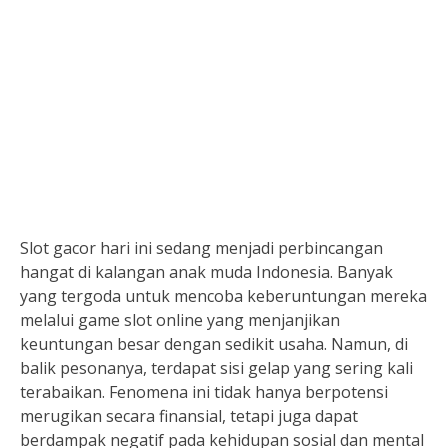
Slot gacor hari ini sedang menjadi perbincangan
hangat di kalangan anak muda Indonesia. Banyak
yang tergoda untuk mencoba keberuntungan mereka
melalui game slot online yang menjanjikan
keuntungan besar dengan sedikit usaha. Namun, di
balik pesonanya, terdapat sisi gelap yang sering kali
terabaikan. Fenomena ini tidak hanya berpotensi
merugikan secara finansial, tetapi juga dapat
berdampak negatif pada kehidupan sosial dan mental