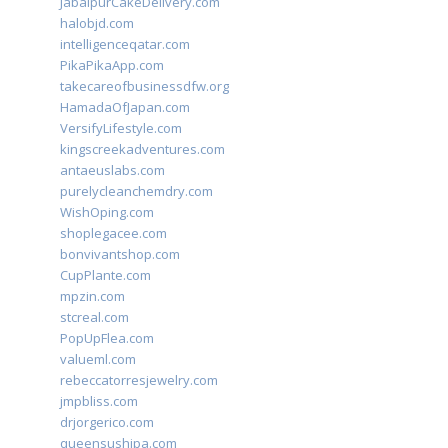
JabalpurCakeDelivery.com
halobjd.com
intelligenceqatar.com
PikaPikaApp.com
takecareofbusinessdfw.org
HamadaOfJapan.com
VersifyLifestyle.com
kingscreekadventures.com
antaeuslabs.com
purelycleanchemdry.com
WishOping.com
shoplegacee.com
bonvivantshop.com
CupPlante.com
mpzin.com
stcreal.com
PopUpFlea.com
valueml.com
rebeccatorresjewelry.com
jmpbliss.com
drjorgerico.com
queensushipa.com