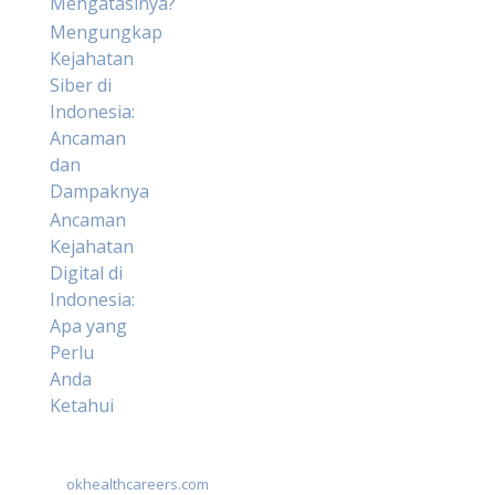
Mengatasinya?
Mengungkap
Kejahatan
Siber di
Indonesia:
Ancaman
dan
Dampaknya
Ancaman
Kejahatan
Digital di
Indonesia:
Apa yang
Perlu
Anda
Ketahui
okhealthcareers.com