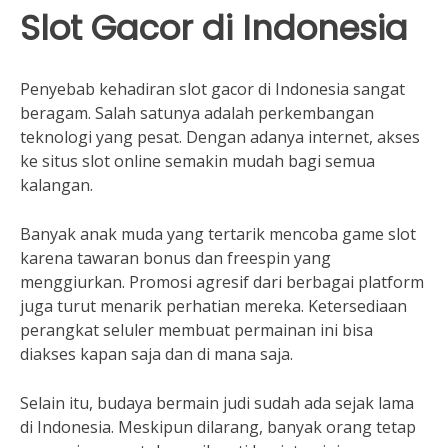
Slot Gacor di Indonesia
Penyebab kehadiran slot gacor di Indonesia sangat
beragam. Salah satunya adalah perkembangan
teknologi yang pesat. Dengan adanya internet, akses
ke situs slot online semakin mudah bagi semua
kalangan.
Banyak anak muda yang tertarik mencoba game slot
karena tawaran bonus dan freespin yang
menggiurkan. Promosi agresif dari berbagai platform
juga turut menarik perhatian mereka. Ketersediaan
perangkat seluler membuat permainan ini bisa
diakses kapan saja dan di mana saja.
Selain itu, budaya bermain judi sudah ada sejak lama
di Indonesia. Meskipun dilarang, banyak orang tetap