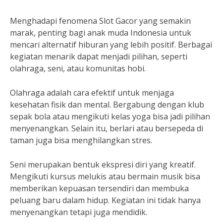
Menghadapi fenomena Slot Gacor yang semakin
marak, penting bagi anak muda Indonesia untuk
mencari alternatif hiburan yang lebih positif. Berbagai
kegiatan menarik dapat menjadi pilihan, seperti
olahraga, seni, atau komunitas hobi.
Olahraga adalah cara efektif untuk menjaga
kesehatan fisik dan mental. Bergabung dengan klub
sepak bola atau mengikuti kelas yoga bisa jadi pilihan
menyenangkan. Selain itu, berlari atau bersepeda di
taman juga bisa menghilangkan stres.
Seni merupakan bentuk ekspresi diri yang kreatif.
Mengikuti kursus melukis atau bermain musik bisa
memberikan kepuasan tersendiri dan membuka
peluang baru dalam hidup. Kegiatan ini tidak hanya
menyenangkan tetapi juga mendidik.