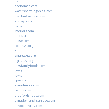
u-
seehomes.com
watersportslagonissi.com
mischieffashion.com
eduwyre.com
retro-
interiors.com
theblvd-
boise.com
fpet2023.org
e-
smart2022.org
ngrc2022.org
leesfamilyfoods.com
lewis-
lewis-
cpas.com
eleontennis.com
cyetus.com
bradfordshops.com
almadenranchsanjose.com
advocatevijay.com