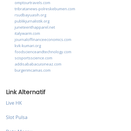
omptourtravels.com
tribratanews-polreskebumen.com
rsudbayuasih.org
publikjurnalistik.org
juneteenthapparel.net
italywarm.com
journaloffinanceeconomics.com
kvk-kumari.org
foodscienceandtechnology.com
scisportsscience.com
addisababacuisineaz.com
burgerimcamas.com
Link Alternatif
Live HK
Slot Pulsa