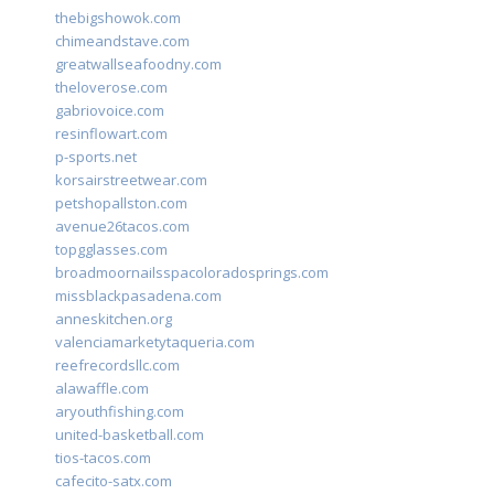
thebigshowok.com
chimeandstave.com
greatwallseafoodny.com
theloverose.com
gabriovoice.com
resinflowart.com
p-sports.net
korsairstreetwear.com
petshopallston.com
avenue26tacos.com
topgglasses.com
broadmoornailsspacoloradosprings.com
missblackpasadena.com
anneskitchen.org
valenciamarketytaqueria.com
reefrecordsllc.com
alawaffle.com
aryouthfishing.com
united-basketball.com
tios-tacos.com
cafecito-satx.com