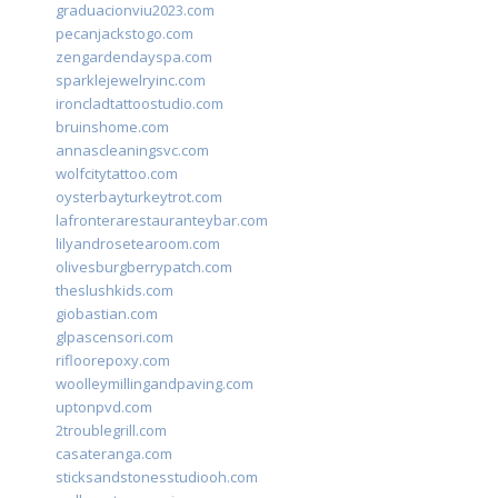
graduacionviu2023.com
pecanjackstogo.com
zengardendayspa.com
sparklejewelryinc.com
ironcladtattoostudio.com
bruinshome.com
annascleaningsvc.com
wolfcitytattoo.com
oysterbayturkeytrot.com
lafronterarestauranteybar.com
lilyandrosetearoom.com
olivesburgberrypatch.com
theslushkids.com
giobastian.com
glpascensori.com
rifloorepoxy.com
woolleymillingandpaving.com
uptonpvd.com
2troublegrill.com
casateranga.com
sticksandstonesstudiooh.com