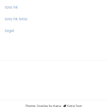
toto hk
toto hk lotto
togel
Theme: Overlay by
Kaira
.
Extra Text