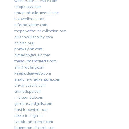
walkers-treeservice.com
shopmossi.com
untamedcollectivesd.com
mxpwellness.com
infernocanine.com
thepaperhousecollection.com
allisonwillisholley.com
solslite.org
portwayinn.com
djmaddogmusic.com
thesoundarchitects.com
allin1roofing.com
keepjudgewebb.com
anatomyofadventure.com
drivancastillo.com
cmmedspa.com
midletontkd.com
gardensandgrills.com
basilfoodwine.com
nikko-tochigi.net
caribbean-corner.com
bluemoongiftcards.com