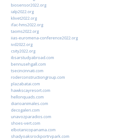
biosensor2022.org
ialp2022.org
klivet2022.org
ifac-hms2022.org
taoms2022.org
iias-euromena-conference2022.org
ivd2022.org
csity2022.org
ibsarstudyabroad.com
bennusehgall.com
tsecincinnati.com
roderconstructiongroup.com
plazabatai.com
hawkscayresort.com
hellonquads.com
diarioanimales.com
decogaleri.com
unavozparadios.com
shoes-vert.com
elbotanicopanama.com
shadyoaksrockportrvpark.com