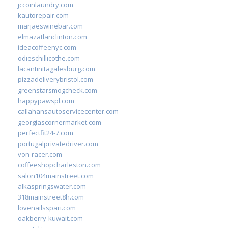
jccoinlaundry.com
kautorepair.com
marjaeswinebar.com
elmazatlanclinton.com
ideacoffeenyc.com
odieschillicothe.com
lacantinitagalesburg.com
pizzadeliverybristol.com
greenstarsmogcheck.com
happypawspl.com
callahansautoservicecenter.com
georgiascornermarket.com
perfectfit24-7.com
portugalprivatedriver.com
von-racer.com
coffeeshopcharleston.com
salon104mainstreet.com
alkaspringswater.com
318mainstreet8h.com
lovenailsspari.com
oakberry-kuwait.com