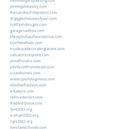
memmingerspainting.com
jeremypbeasley.com
thesandwichdepotcos.com
drgiggleshouseofpain.com
hotflashdesigns.com
garagenadeau.com
lifestylechauffeurservice.com
EverNewNails.com
insideoutdecoratingcentre.com
salvatoresinpoint.com
jovialfloralco.com
johnlscotthometeam.com
u-seehomes.com
watersportslagonissi.com
mischieffashion.com
eduwyre.com
retro-interiors.com
theblvd-boise.com
fpet2023.org
e-smart2022.org
ngrc2022.org
leesfamilyfoods.com