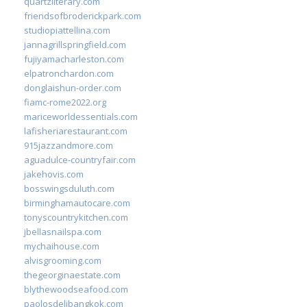
quartzliterary.com
friendsofbroderickpark.com
studiopiattellina.com
jannagrillspringfield.com
fujiyamacharleston.com
elpatronchardon.com
donglaishun-order.com
fiamc-rome2022.org
mariceworldessentials.com
lafisheriarestaurant.com
915jazzandmore.com
aguadulce-countryfair.com
jakehovis.com
bosswingsduluth.com
birminghamautocare.com
tonyscountrykitchen.com
jbellasnailspa.com
mychaihouse.com
alvisgrooming.com
thegeorginaestate.com
blythewoodseafood.com
paolosdelibangkok.com