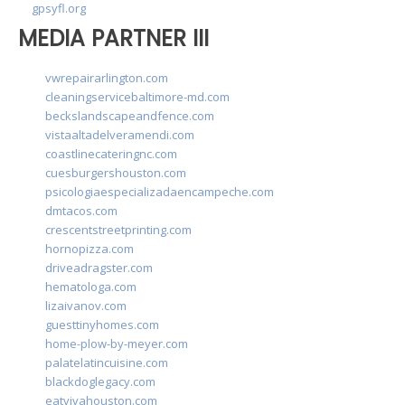
gpsyfl.org
MEDIA PARTNER III
vwrepairarlington.com
cleaningservicebaltimore-md.com
beckslandscapeandfence.com
vistaaltadelveramendi.com
coastlinecateringnc.com
cuesburgershouston.com
psicologiaespecializadaencampeche.com
dmtacos.com
crescentstreetprinting.com
hornopizza.com
driveadragster.com
hematologa.com
lizaivanov.com
guesttinyhomes.com
home-plow-by-meyer.com
palatelatincuisine.com
blackdoglegacy.com
eatvivahouston.com