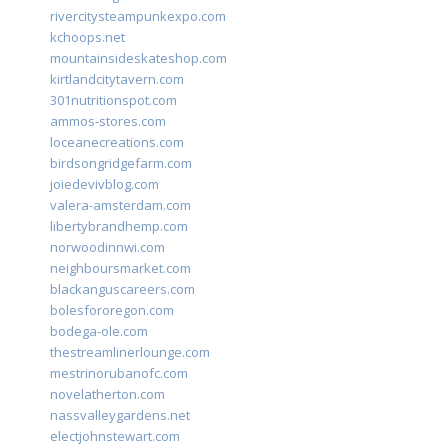
rivercitysteampunkexpo.com
kchoops.net
mountainsideskateshop.com
kirtlandcitytavern.com
301nutritionspot.com
ammos-stores.com
loceanecreations.com
birdsongridgefarm.com
joiedevivblog.com
valera-amsterdam.com
libertybrandhemp.com
norwoodinnwi.com
neighboursmarket.com
blackanguscareers.com
bolesfororegon.com
bodega-ole.com
thestreamlinerlounge.com
mestrinorubanofc.com
novelatherton.com
nassvalleygardens.net
electjohnstewart.com