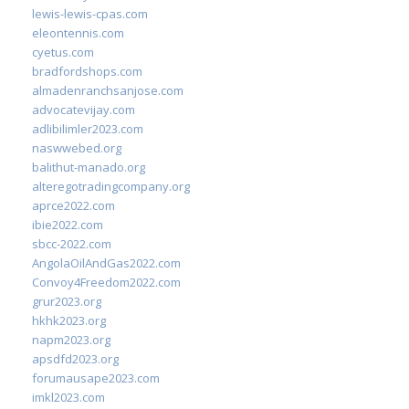
lewis-lewis-cpas.com
eleontennis.com
cyetus.com
bradfordshops.com
almadenranchsanjose.com
advocatevijay.com
adlibilimler2023.com
naswwebed.org
balithut-manado.org
alteregotradingcompany.org
aprce2022.com
ibie2022.com
sbcc-2022.com
AngolaOilAndGas2022.com
Convoy4Freedom2022.com
grur2023.org
hkhk2023.org
napm2023.org
apsdfd2023.org
forumausape2023.com
imkl2023.com