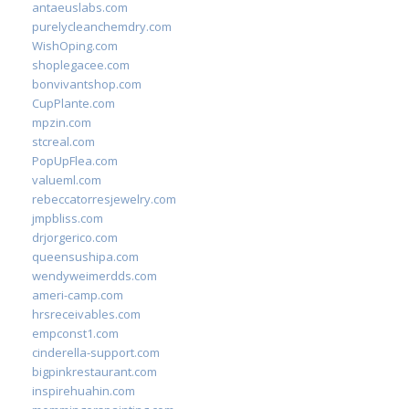
antaeuslabs.com
purelycleanchemdry.com
WishOping.com
shoplegacee.com
bonvivantshop.com
CupPlante.com
mpzin.com
stcreal.com
PopUpFlea.com
valueml.com
rebeccatorresjewelry.com
jmpbliss.com
drjorgerico.com
queensushipa.com
wendyweimerdds.com
ameri-camp.com
hrsreceivables.com
empconst1.com
cinderella-support.com
bigpinkrestaurant.com
inspirehuahin.com