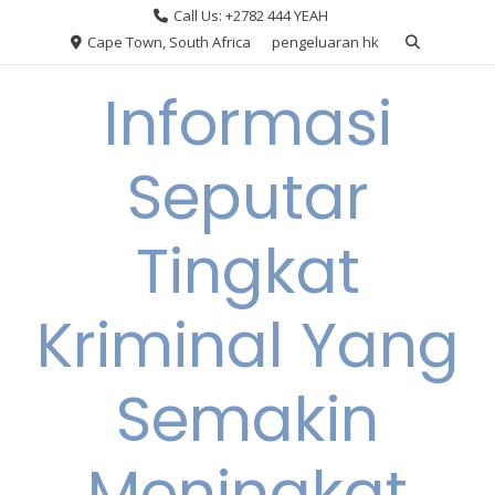
Skip
Call Us: +2782 444 YEAH
to
Cape Town, South Africa
pengeluaran hk
content
Informasi
Seputar
Tingkat
Kriminal Yang
Semakin
Meningkat