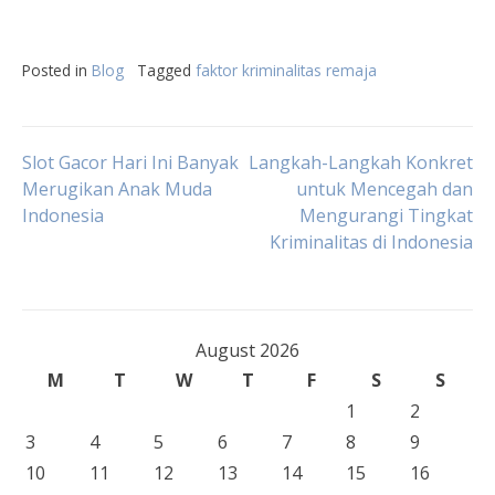
Posted in
Blog
Tagged
faktor kriminalitas remaja
Post
Slot Gacor Hari Ini Banyak
Langkah-Langkah Konkret
Merugikan Anak Muda
untuk Mencegah dan
Indonesia
Mengurangi Tingkat
navigation
Kriminalitas di Indonesia
August 2026
M
T
W
T
F
S
S
1
2
3
4
5
6
7
8
9
10
11
12
13
14
15
16