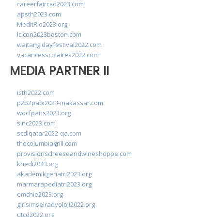
careerfaircsd2023.com
apsth2023.com
MedItRio2023.org
lcicon2023boston.com
waitangidayfestival2022.com
vacancesscolaires2022.com
MEDIA PARTNER II
isth2022.com
p2b2pabi2023-makassar.com
wocfparis2023.org
sinc2023.com
scdlqatar2022-qa.com
thecolumbiagrill.com
provisionscheeseandwineshoppe.com
khedi2023.org
akademikgeriatri2023.org
marmarapediatri2023.org
emchie2023.org
girisimselradyoloji2022.org
utcd2022.org