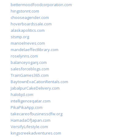
bettermoodfoodcorporation.com
hingstonnt.com
chooseagender.com
hoverboardssale.com
alaskapolitics.com
stsmp.org
manoelneves.com
mandelaeffectlibrary.com
roselynns.com
balanceyoganj.com
salesforceblogs.com
TrainGames365.com
BaytownEvaCationRentals.com
JabalpurCakeDelivery.com
halobjd.com
intelligenceqatar.com
PikaPikaApp.com
takecareofbusinessdfw.org
HamadaOfJapan.com
VersifyLifestyle.com
kingscreekadventures.com