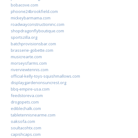
bobacove.com
phoone24brookfield.com
mickeybarmama.com
roadwayconstructioninc.com
shopdragonflyboutique.com
sportszilla.org
batchprovisionsbar.com
brasserie-gobette.com
musicrearte.com
morseysfarms.com
riverviewtennis.com
official-kelly-toys-squishmallows.com
displaygardenonsuncrest.org
bbq-empire-usa.com
feedstoreva.com
drogopets.com
ediblechalk.com
tabletennisnearme.com
oaksofa.com
soultacohtx.com
capishcaps.com