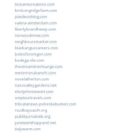
loceanecreations.com
birdsongridgefarm.com
joiedevivblog.com
valera-amsterdam.com
libertybrandhemp.com
norwoodinnwi.com
neighboursmarket.com
blackanguscareers.com
bolesfororegon.com
bodega-ole.com
thestreamlinerlounge.com
mestrinorubanofc.com
novelatherton.com
nassvalleygardens.net
electjohnstewart.com
omptourtravels.com
tribratanews-polreskebumen.com
rsudbayuasih.org
publikjurnalistik.org
juneteenthapparel.net
italywarm.com