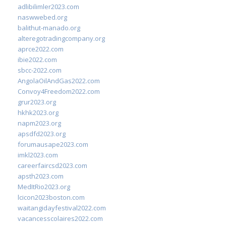
adlibilimler2023.com
naswwebed.org
balithut-manado.org
alteregotradingcompany.org
aprce2022.com
ibie2022.com
sbcc-2022.com
AngolaOilAndGas2022.com
Convoy4Freedom2022.com
grur2023.org
hkhk2023.org
napm2023.org
apsdfd2023.org
forumausape2023.com
imkl2023.com
careerfaircsd2023.com
apsth2023.com
MedItRio2023.org
lcicon2023boston.com
waitangidayfestival2022.com
vacancesscolaires2022.com