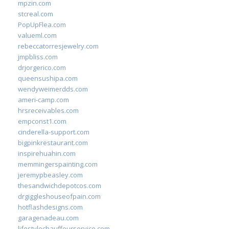
mpzin.com
stcreal.com
PopUpFlea.com
valueml.com
rebeccatorresjewelry.com
jmpbliss.com
drjorgerico.com
queensushipa.com
wendyweimerdds.com
ameri-camp.com
hrsreceivables.com
empconst1.com
cinderella-support.com
bigpinkrestaurant.com
inspirehuahin.com
memmingerspainting.com
jeremypbeasley.com
thesandwichdepotcos.com
drgiggleshouseofpain.com
hotflashdesigns.com
garagenadeau.com
lifestylechauffeurservice.com