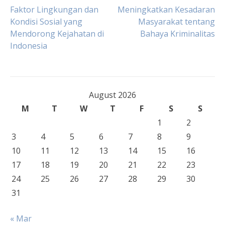
Post
Faktor Lingkungan dan
Meningkatkan Kesadaran
Kondisi Sosial yang
Masyarakat tentang
Mendorong Kejahatan di
Bahaya Kriminalitas
navigation
Indonesia
August 2026
M
T
W
T
F
S
S
1
2
3
4
5
6
7
8
9
10
11
12
13
14
15
16
17
18
19
20
21
22
23
24
25
26
27
28
29
30
31
« Mar