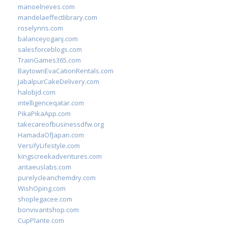
manoelneves.com
mandelaeffectlibrary.com
roselynns.com
balanceyoganj.com
salesforceblogs.com
TrainGames365.com
BaytownEvaCationRentals.com
JabalpurCakeDelivery.com
halobjd.com
intelligenceqatar.com
PikaPikaApp.com
takecareofbusinessdfw.org
HamadaOfJapan.com
VersifyLifestyle.com
kingscreekadventures.com
antaeuslabs.com
purelycleanchemdry.com
WishOping.com
shoplegacee.com
bonvivantshop.com
CupPlante.com