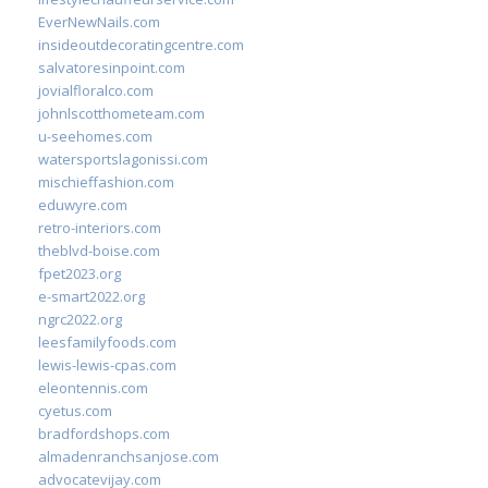
EverNewNails.com
insideoutdecoratingcentre.com
salvatoresinpoint.com
jovialfloralco.com
johnlscotthometeam.com
u-seehomes.com
watersportslagonissi.com
mischieffashion.com
eduwyre.com
retro-interiors.com
theblvd-boise.com
fpet2023.org
e-smart2022.org
ngrc2022.org
leesfamilyfoods.com
lewis-lewis-cpas.com
eleontennis.com
cyetus.com
bradfordshops.com
almadenranchsanjose.com
advocatevijay.com