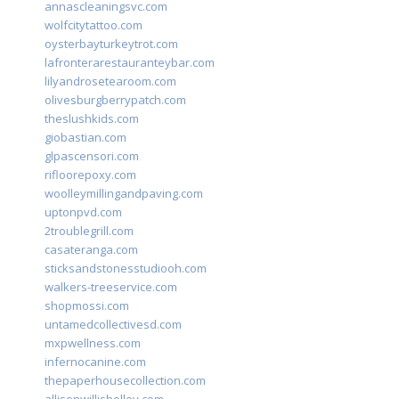
annascleaningsvc.com
wolfcitytattoo.com
oysterbayturkeytrot.com
lafronterarestauranteybar.com
lilyandrosetearoom.com
olivesburgberrypatch.com
theslushkids.com
giobastian.com
glpascensori.com
rifloorepoxy.com
woolleymillingandpaving.com
uptonpvd.com
2troublegrill.com
casateranga.com
sticksandstonesstudiooh.com
walkers-treeservice.com
shopmossi.com
untamedcollectivesd.com
mxpwellness.com
infernocanine.com
thepaperhousecollection.com