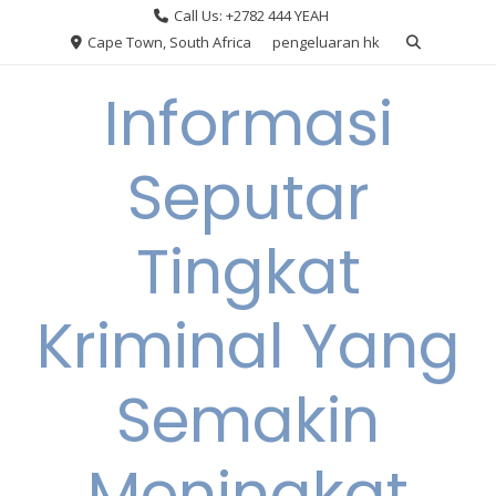
Skip
Call Us: +2782 444 YEAH
to
Cape Town, South Africa
pengeluaran hk
content
Informasi
Seputar
Tingkat
Kriminal Yang
Semakin
Meningkat