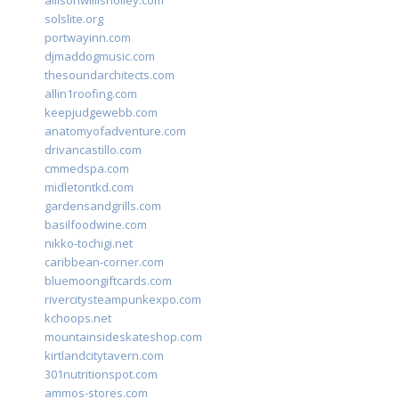
allisonwillisholley.com
solslite.org
portwayinn.com
djmaddogmusic.com
thesoundarchitects.com
allin1roofing.com
keepjudgewebb.com
anatomyofadventure.com
drivancastillo.com
cmmedspa.com
midletontkd.com
gardensandgrills.com
basilfoodwine.com
nikko-tochigi.net
caribbean-corner.com
bluemoongiftcards.com
rivercitysteampunkexpo.com
kchoops.net
mountainsideskateshop.com
kirtlandcitytavern.com
301nutritionspot.com
ammos-stores.com