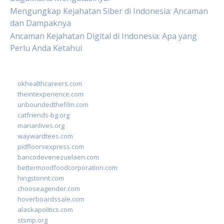
Mengungkap Kejahatan Siber di Indonesia: Ancaman
dan Dampaknya
Ancaman Kejahatan Digital di Indonesia: Apa yang
Perlu Anda Ketahui
okhealthcareers.com
theintexperience.com
unboundedthefilm.com
catfriends-bg.org
marianlives.org
waywardtees.com
pidfloorsexpress.com
bancodevenezuelaen.com
bettermoodfoodcorporation.com
hingstonnt.com
chooseagender.com
hoverboardssale.com
alaskapolitics.com
stsmp.org