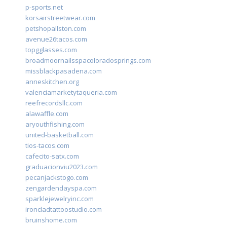
p-sports.net
korsairstreetwear.com
petshopallston.com
avenue26tacos.com
topgglasses.com
broadmoornailsspacoloradosprings.com
missblackpasadena.com
anneskitchen.org
valenciamarketytaqueria.com
reefrecordsllc.com
alawaffle.com
aryouthfishing.com
united-basketball.com
tios-tacos.com
cafecito-satx.com
graduacionviu2023.com
pecanjackstogo.com
zengardendayspa.com
sparklejewelryinc.com
ironcladtattoostudio.com
bruinshome.com