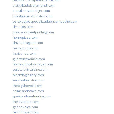
beckslandscapeandfence.com
vistaaltadelveramendi.com
coastlinecateringnc.com
cuesburgershouston.com
psicologiaespecializadaencampeche.com
dmtacos.com
crescentstreetprinting.com
hornopizza.com
driveadragster.com
hematologa.com
lizaivanov.com
guesttinyhomes.com
home-plow-by-meyer.com
palatelatincuisine.com
blackdoglegacy.com
eatvivahouston.com
thebigshowok.com
chimeandstave.com
greatwallseafoodny.com
theloverose.com
gabriovoice.com
resinflowart.com