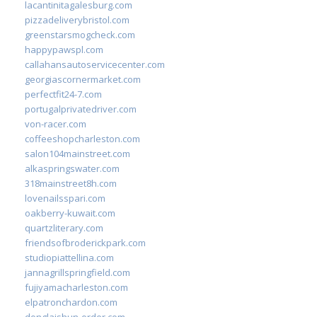
lacantinitagalesburg.com
pizzadeliverybristol.com
greenstarsmogcheck.com
happypawspl.com
callahansautoservicecenter.com
georgiascornermarket.com
perfectfit24-7.com
portugalprivatedriver.com
von-racer.com
coffeeshopcharleston.com
salon104mainstreet.com
alkaspringswater.com
318mainstreet8h.com
lovenailsspari.com
oakberry-kuwait.com
quartzliterary.com
friendsofbroderickpark.com
studiopiattellina.com
jannagrillspringfield.com
fujiyamacharleston.com
elpatronchardon.com
donglaishun-order.com