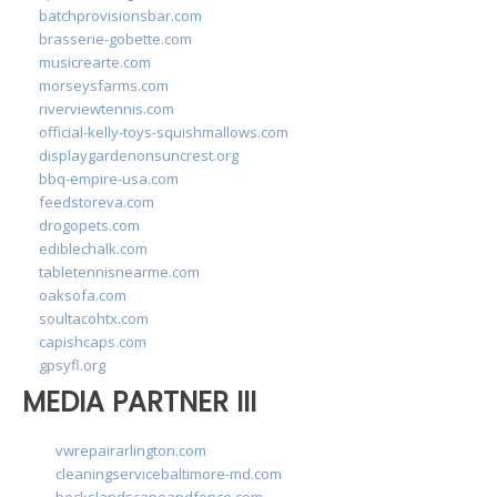
batchprovisionsbar.com
brasserie-gobette.com
musicrearte.com
morseysfarms.com
riverviewtennis.com
official-kelly-toys-squishmallows.com
displaygardenonsuncrest.org
bbq-empire-usa.com
feedstoreva.com
drogopets.com
ediblechalk.com
tabletennisnearme.com
oaksofa.com
soultacohtx.com
capishcaps.com
gpsyfl.org
MEDIA PARTNER III
vwrepairarlington.com
cleaningservicebaltimore-md.com