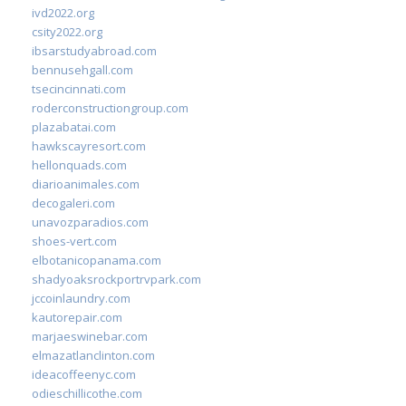
ivd2022.org
csity2022.org
ibsarstudyabroad.com
bennusehgall.com
tsecincinnati.com
roderconstructiongroup.com
plazabatai.com
hawkscayresort.com
hellonquads.com
diarioanimales.com
decogaleri.com
unavozparadios.com
shoes-vert.com
elbotanicopanama.com
shadyoaksrockportrvpark.com
jccoinlaundry.com
kautorepair.com
marjaeswinebar.com
elmazatlanclinton.com
ideacoffeenyc.com
odieschillicothe.com