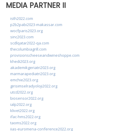
MEDIA PARTNER II
isth2022.com
p2b2pabi2023-makassar.com
wocfparis2023.org
sinc2023.com
scdlqatar2022-qa.com
thecolumbiagrill.com
provisionscheeseandwineshoppe.com
khedi2023.org
akademikgeriatri2023.org
marmarapediatri2023.org
emchie2023.org
girisimselradyoloji2022.org
utcd2022.org
biosensor2022.org
ialp2022.org
klivet2022.org
ifac-hms2022.org
taoms2022.org
iias-euromena-conference2022.org