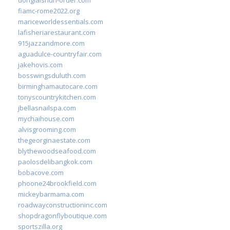
fiamc-rome2022.org
mariceworldessentials.com
lafisheriarestaurant.com
915jazzandmore.com
aguadulce-countryfair.com
jakehovis.com
bosswingsduluth.com
birminghamautocare.com
tonyscountrykitchen.com
jbellasnailspa.com
mychaihouse.com
alvisgrooming.com
thegeorginaestate.com
blythewoodseafood.com
paolosdelibangkok.com
bobacove.com
phoone24brookfield.com
mickeybarmama.com
roadwayconstructioninc.com
shopdragonflyboutique.com
sportszilla.org