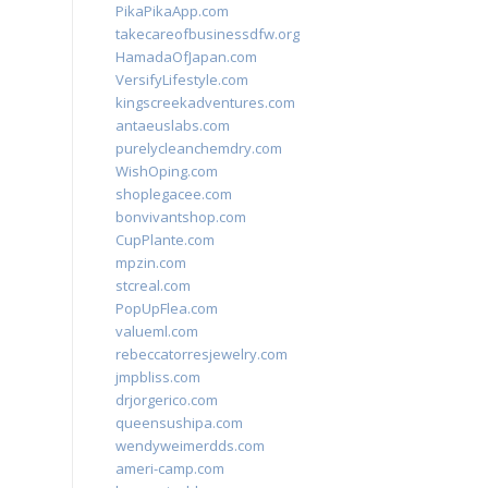
PikaPikaApp.com
takecareofbusinessdfw.org
HamadaOfJapan.com
VersifyLifestyle.com
kingscreekadventures.com
antaeuslabs.com
purelycleanchemdry.com
WishOping.com
shoplegacee.com
bonvivantshop.com
CupPlante.com
mpzin.com
stcreal.com
PopUpFlea.com
valueml.com
rebeccatorresjewelry.com
jmpbliss.com
drjorgerico.com
queensushipa.com
wendyweimerdds.com
ameri-camp.com