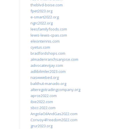
theblvd-boise.com
fpet2023.org
e-smart2022.org
ngrc2022.org
leesfamilyfoods.com
lewis-lewis-cpas.com
eleontennis.com
cyetus.com
bradfordshops.com
almadenranchsanjose.com
advocatevijay.com
adlibilimler2023.com
naswwebed.org
balithut-manado.org
alteregotradingcompany.org
aprce2022.com
ibie2022.com
sbcc-2022.com
AngolaOilAndGas2022.com
Convoy4Freedom2022.com
grur2023.org