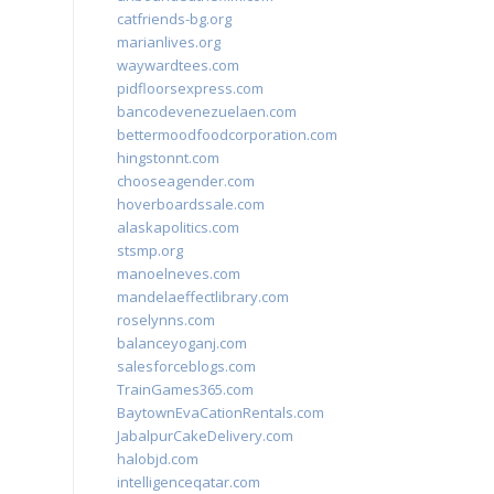
catfriends-bg.org
marianlives.org
waywardtees.com
pidfloorsexpress.com
bancodevenezuelaen.com
bettermoodfoodcorporation.com
hingstonnt.com
chooseagender.com
hoverboardssale.com
alaskapolitics.com
stsmp.org
manoelneves.com
mandelaeffectlibrary.com
roselynns.com
balanceyoganj.com
salesforceblogs.com
TrainGames365.com
BaytownEvaCationRentals.com
JabalpurCakeDelivery.com
halobjd.com
intelligenceqatar.com