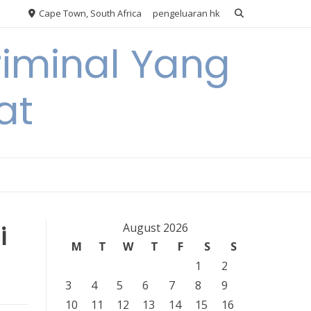
Cape Town, South Africa
pengeluaran hk
riminal Yang
at
i
August 2026
M
T
W
T
F
S
S
1
2
3
4
5
6
7
8
9
10
11
12
13
14
15
16