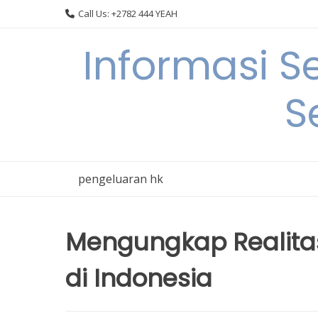
Skip
Call Us: +2782 444 YEAH
to
content
Informasi S
S
pengeluaran hk
Mengungkap Realitas
di Indonesia