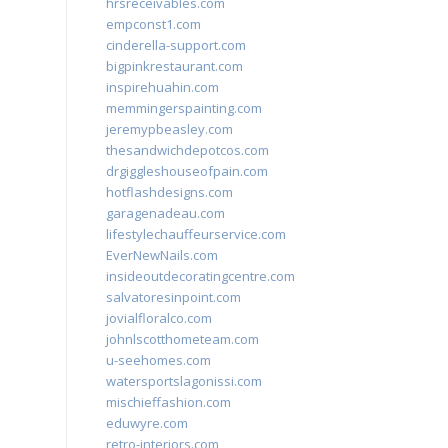
hrsreceivables.com
empconst1.com
cinderella-support.com
bigpinkrestaurant.com
inspirehuahin.com
memmingerspainting.com
jeremypbeasley.com
thesandwichdepotcos.com
drgiggleshouseofpain.com
hotflashdesigns.com
garagenadeau.com
lifestylechauffeurservice.com
EverNewNails.com
insideoutdecoratingcentre.com
salvatoresinpoint.com
jovialfloralco.com
johnlscotthometeam.com
u-seehomes.com
watersportslagonissi.com
mischieffashion.com
eduwyre.com
retro-interiors.com