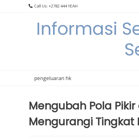
Skip
Call Us: +2782 444 YEAH
to
content
Informasi S
S
pengeluaran hk
Mengubah Pola Pikir 
Mengurangi Tingkat K