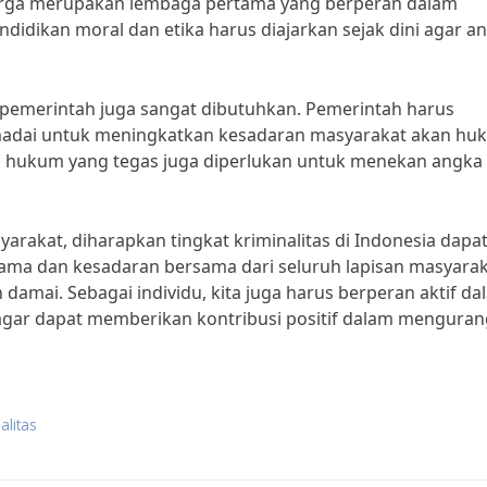
uarga merupakan lembaga pertama yang berperan dalam
didikan moral dan etika harus diajarkan sejak dini agar a
 pemerintah juga sangat dibutuhkan. Pemerintah harus
madai untuk meningkatkan kesadaran masyarakat akan hu
an hukum yang tegas juga diperlukan untuk menekan angka
rakat, diharapkan tingkat kriminalitas di Indonesia dapa
asama dan kesadaran bersama dari seluruh lapisan masyara
amai. Sebagai individu, kita juga harus berperan aktif da
i agar dapat memberikan kontribusi positif dalam menguran
alitas