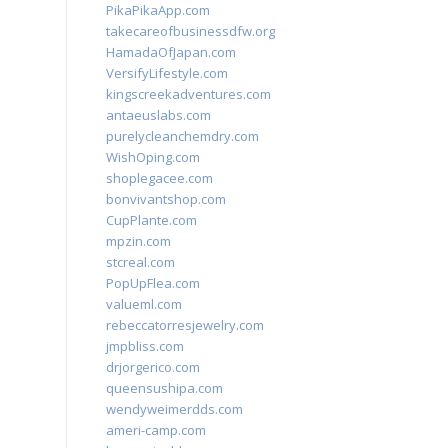
PikaPikaApp.com
takecareofbusinessdfw.org
HamadaOfJapan.com
VersifyLifestyle.com
kingscreekadventures.com
antaeuslabs.com
purelycleanchemdry.com
WishOping.com
shoplegacee.com
bonvivantshop.com
CupPlante.com
mpzin.com
stcreal.com
PopUpFlea.com
valueml.com
rebeccatorresjewelry.com
jmpbliss.com
drjorgerico.com
queensushipa.com
wendyweimerdds.com
ameri-camp.com