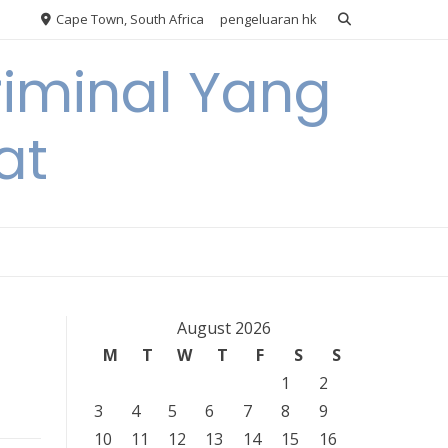
Cape Town, South Africa
pengeluaran hk
riminal Yang
at
August 2026
M
T
W
T
F
S
S
1
2
3
4
5
6
7
8
9
10
11
12
13
14
15
16