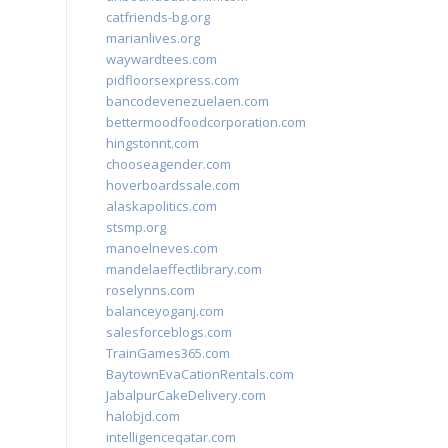
catfriends-bg.org
marianlives.org
waywardtees.com
pidfloorsexpress.com
bancodevenezuelaen.com
bettermoodfoodcorporation.com
hingstonnt.com
chooseagender.com
hoverboardssale.com
alaskapolitics.com
stsmp.org
manoelneves.com
mandelaeffectlibrary.com
roselynns.com
balanceyoganj.com
salesforceblogs.com
TrainGames365.com
BaytownEvaCationRentals.com
JabalpurCakeDelivery.com
halobjd.com
intelligenceqatar.com