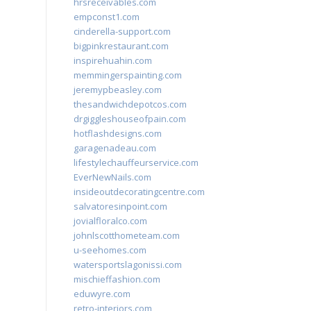
hrsreceivables.com
empconst1.com
cinderella-support.com
bigpinkrestaurant.com
inspirehuahin.com
memmingerspainting.com
jeremypbeasley.com
thesandwichdepotcos.com
drgiggleshouseofpain.com
hotflashdesigns.com
garagenadeau.com
lifestylechauffeurservice.com
EverNewNails.com
insideoutdecoratingcentre.com
salvatoresinpoint.com
jovialfloralco.com
johnlscotthometeam.com
u-seehomes.com
watersportslagonissi.com
mischieffashion.com
eduwyre.com
retro-interiors.com