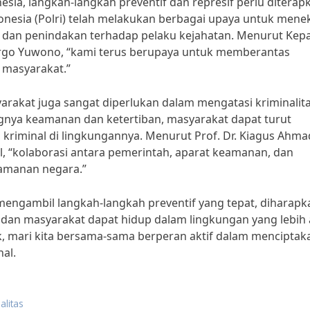
esia, langkah-langkah preventif dan represif perlu diterap
onesia (Polri) telah melakukan berbagai upaya untuk mene
li dan penindakan terhadap pelaku kejahatan. Menurut Kep
 Argo Yuwono, “kami terus berupaya untuk memberantas
 masyarakat.”
syarakat juga sangat diperlukan dalam mengatasi kriminalita
nya keamanan dan ketertiban, masyarakat dapat turut
kriminal di lingkungannya. Menurut Prof. Dr. Kiagus Ahma
, “kolaborasi antara pemerintah, aparat keamanan, dan
amanan negara.”
engambil langkah-langkah preventif yang tepat, diharapk
an dan masyarakat dapat hidup dalam lingkungan yang lebi
k, mari kita bersama-sama berperan aktif dalam menciptak
al.
alitas