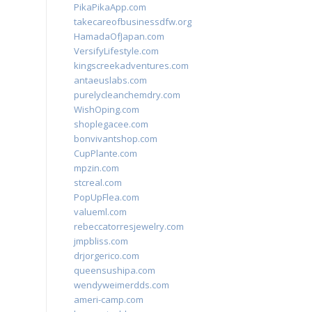
PikaPikaApp.com
takecareofbusinessdfw.org
HamadaOfJapan.com
VersifyLifestyle.com
kingscreekadventures.com
antaeuslabs.com
purelycleanchemdry.com
WishOping.com
shoplegacee.com
bonvivantshop.com
CupPlante.com
mpzin.com
stcreal.com
PopUpFlea.com
valueml.com
rebeccatorresjewelry.com
jmpbliss.com
drjorgerico.com
queensushipa.com
wendyweimerdds.com
ameri-camp.com