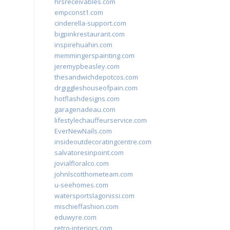
hrsreceivables.com
empconst1.com
cinderella-support.com
bigpinkrestaurant.com
inspirehuahin.com
memmingerspainting.com
jeremypbeasley.com
thesandwichdepotcos.com
drgiggleshouseofpain.com
hotflashdesigns.com
garagenadeau.com
lifestylechauffeurservice.com
EverNewNails.com
insideoutdecoratingcentre.com
salvatoresinpoint.com
jovialfloralco.com
johnlscotthometeam.com
u-seehomes.com
watersportslagonissi.com
mischieffashion.com
eduwyre.com
retro-interiors.com