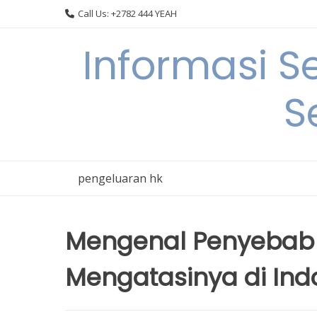
Skip
Call Us: +2782 444 YEAH
to
content
Informasi S
S
pengeluaran hk
Mengenal Penyebab 
Mengatasinya di Ind