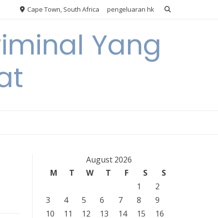
Cape Town, South Africa
pengeluaran hk
riminal Yang
at
August 2026
M
T
W
T
F
S
S
1
2
3
4
5
6
7
8
9
10
11
12
13
14
15
16