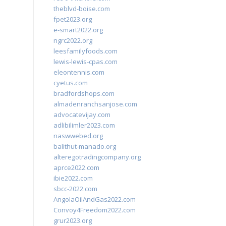
theblvd-boise.com
fpet2023.org
e-smart2022.org
ngrc2022.org
leesfamilyfoods.com
lewis-lewis-cpas.com
eleontennis.com
cyetus.com
bradfordshops.com
almadenranchsanjose.com
advocatevijay.com
adlibilimler2023.com
naswwebed.org
balithut-manado.org
alteregotradingcompany.org
aprce2022.com
ibie2022.com
sbcc-2022.com
AngolaOilAndGas2022.com
Convoy4Freedom2022.com
grur2023.org