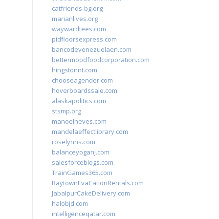
catfriends-bg.org
marianlives.org
waywardtees.com
pidfloorsexpress.com
bancodevenezuelaen.com
bettermoodfoodcorporation.com
hingstonnt.com
chooseagender.com
hoverboardssale.com
alaskapolitics.com
stsmp.org
manoelneves.com
mandelaeffectlibrary.com
roselynns.com
balanceyoganj.com
salesforceblogs.com
TrainGames365.com
BaytownEvaCationRentals.com
JabalpurCakeDelivery.com
halobjd.com
intelligenceqatar.com