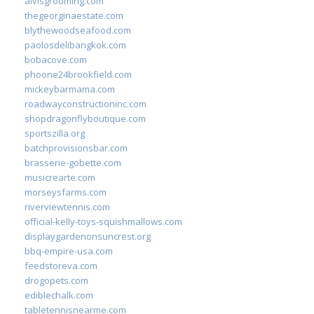
alvisgrooming.com
thegeorginaestate.com
blythewoodseafood.com
paolosdelibangkok.com
bobacove.com
phoone24brookfield.com
mickeybarmama.com
roadwayconstructioninc.com
shopdragonflyboutique.com
sportszilla.org
batchprovisionsbar.com
brasserie-gobette.com
musicrearte.com
morseysfarms.com
riverviewtennis.com
official-kelly-toys-squishmallows.com
displaygardenonsuncrest.org
bbq-empire-usa.com
feedstoreva.com
drogopets.com
ediblechalk.com
tabletennisnearme.com