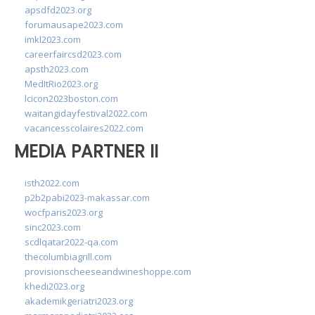
apsdfd2023.org
forumausape2023.com
imkl2023.com
careerfaircsd2023.com
apsth2023.com
MedItRio2023.org
lcicon2023boston.com
waitangidayfestival2022.com
vacancesscolaires2022.com
MEDIA PARTNER II
isth2022.com
p2b2pabi2023-makassar.com
wocfparis2023.org
sinc2023.com
scdlqatar2022-qa.com
thecolumbiagrill.com
provisionscheeseandwineshoppe.com
khedi2023.org
akademikgeriatri2023.org