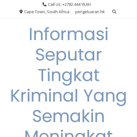
Skip
Call Us: +2782 444 YEAH
to
Cape Town, South Africa
pengeluaran hk
content
Informasi
Seputar
Tingkat
Kriminal Yang
Semakin
Meningkat