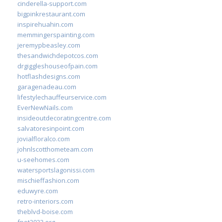
cinderella-support.com
bigpinkrestaurant.com
inspirehuahin.com
memmingerspainting.com
jeremypbeasley.com
thesandwichdepotcos.com
drgiggleshouseofpain.com
hotflashdesigns.com
garagenadeau.com
lifestylechauffeurservice.com
EverNewNails.com
insideoutdecoratingcentre.com
salvatoresinpoint.com
jovialfloralco.com
johnlscotthometeam.com
u-seehomes.com
watersportslagonissi.com
mischieffashion.com
eduwyre.com
retro-interiors.com
theblvd-boise.com