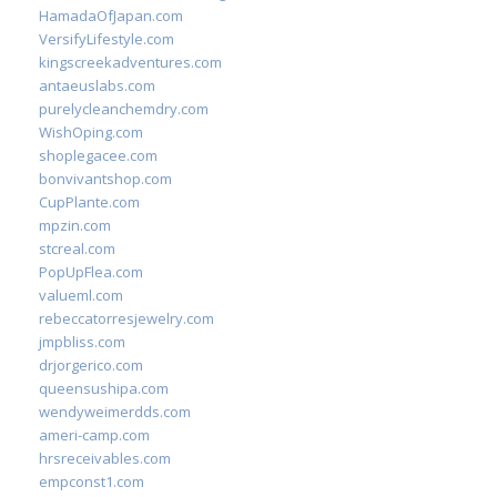
HamadaOfJapan.com
VersifyLifestyle.com
kingscreekadventures.com
antaeuslabs.com
purelycleanchemdry.com
WishOping.com
shoplegacee.com
bonvivantshop.com
CupPlante.com
mpzin.com
stcreal.com
PopUpFlea.com
valueml.com
rebeccatorresjewelry.com
jmpbliss.com
drjorgerico.com
queensushipa.com
wendyweimerdds.com
ameri-camp.com
hrsreceivables.com
empconst1.com