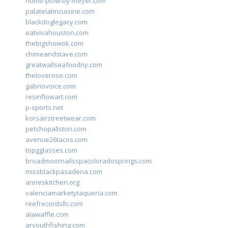
home-plow-by-meyer.com
palatelatincuisine.com
blackdoglegacy.com
eatvivahouston.com
thebigshowok.com
chimeandstave.com
greatwallseafoodny.com
theloverose.com
gabriovoice.com
resinflowart.com
p-sports.net
korsairstreetwear.com
petshopallston.com
avenue26tacos.com
topgglasses.com
broadmoornailsspacoloradosprings.com
missblackpasadena.com
anneskitchen.org
valenciamarketytaqueria.com
reefrecordsllc.com
alawaffle.com
aryouthfishing.com