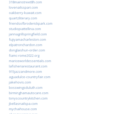
318mainstreet8h.com
lovenailsspari.com
oakberry-kuwait.com
quartzliterary.com
friendsofbroderickpark.com
studiopiattellina.com
jannagrillspringfield.com
fujiyamacharleston.com
elpatronchardon.com
donglaishun-order.com
fiamc-rome2022.org
mariceworldessentials.com
lafisheriarestaurant.com
915jazzandmore.com
aguadulce-countryfair.com
jakehovis.com
bosswingsduluth.com
birminghamautocare.com
tonyscountrykitchen.com
jbellasnailspa.com
mychaihouse.com