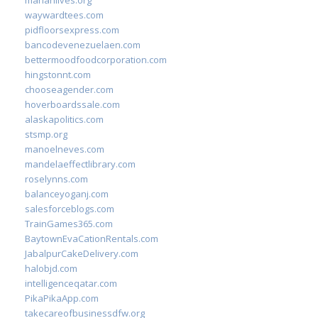
marianlives.org
waywardtees.com
pidfloorsexpress.com
bancodevenezuelaen.com
bettermoodfoodcorporation.com
hingstonnt.com
chooseagender.com
hoverboardssale.com
alaskapolitics.com
stsmp.org
manoelneves.com
mandelaeffectlibrary.com
roselynns.com
balanceyoganj.com
salesforceblogs.com
TrainGames365.com
BaytownEvaCationRentals.com
JabalpurCakeDelivery.com
halobjd.com
intelligenceqatar.com
PikaPikaApp.com
takecareofbusinessdfw.org