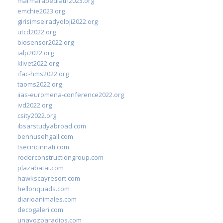
marmarapediatri2023.org
emchie2023.org
girisimselradyoloji2022.org
utcd2022.org
biosensor2022.org
ialp2022.org
klivet2022.org
ifac-hms2022.org
taoms2022.org
iias-euromena-conference2022.org
ivd2022.org
csity2022.org
ibsarstudyabroad.com
bennusehgall.com
tsecincinnati.com
roderconstructiongroup.com
plazabatai.com
hawkscayresort.com
hellonquads.com
diarioanimales.com
decogaleri.com
unavozparadios.com