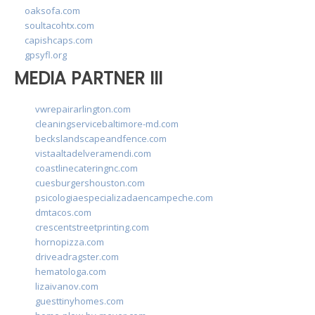
oaksofa.com
soultacohtx.com
capishcaps.com
gpsyfl.org
MEDIA PARTNER III
vwrepairarlington.com
cleaningservicebaltimore-md.com
beckslandscapeandfence.com
vistaaltadelveramendi.com
coastlinecateringnc.com
cuesburgershouston.com
psicologiaespecializadaencampeche.com
dmtacos.com
crescentstreetprinting.com
hornopizza.com
driveadragster.com
hematologa.com
lizaivanov.com
guesttinyhomes.com