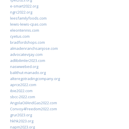
fpet2023.org
e-smart2022.org
ngrc2022.org
leesfamilyfoods.com
lewis-lewis-cpas.com
eleontennis.com
cyetus.com
bradfordshops.com
almadenranchsanjose.com
advocatevijay.com
adlibilimler2023.com
naswwebed.org
balithut-manado.org
alteregotradingcompany.org
aprce2022.com
ibie2022.com
sbcc-2022.com
AngolaOilAndGas2022.com
Convoy4Freedom2022.com
grur2023.org
hkhk2023.org
napm2023.org