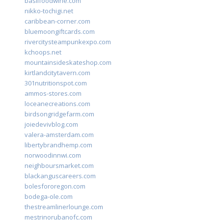
basilfoodwine.com
nikko-tochigi.net
caribbean-corner.com
bluemoongiftcards.com
rivercitysteampunkexpo.com
kchoops.net
mountainsideskateshop.com
kirtlandcitytavern.com
301nutritionspot.com
ammos-stores.com
loceanecreations.com
birdsongridgefarm.com
joiedevivblog.com
valera-amsterdam.com
libertybrandhemp.com
norwoodinnwi.com
neighboursmarket.com
blackanguscareers.com
bolesfororegon.com
bodega-ole.com
thestreamlinerlounge.com
mestrinorubanofc.com