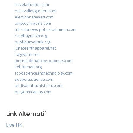
novelatherton.com
nassvalleygardens.net
electjohnstewart.com
omptourtravels.com
tribratanews-polreskebumen.com
rsudbayuasih.org
publikjurnalistik.org
juneteenthapparel.net
italywarm.com
journaloffinanceeconomics.com
kvk-kumari.org
foodscienceandtechnology.com
scisportsscience.com
addisababacuisineaz.com
burgerimcamas.com
Link Alternatif
Live HK