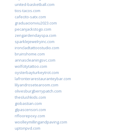
united-basketball.com
tios-tacos.com
cafecito-satx.com
graduacionviu2023.com
pecanjackstogo.com
zengardendayspa.com
sparklejewelryinc.com
ironcladtattoostudio.com
bruinshome.com
annascleaningsvc.com
wolfcitytattoo.com
oysterbayturkeytrot.com
lafronterarestauranteybar.com
lilyandrosetearoom.com
olivesburgberrypatch.com
theslushkids.com
giobastian.com
glpascensori.com
rifloorepoxy.com
woolleymillingandpaving.com
uptonpvd.com