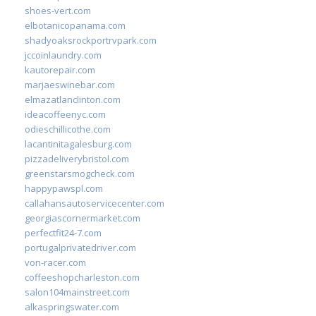
shoes-vert.com
elbotanicopanama.com
shadyoaksrockportrvpark.com
jccoinlaundry.com
kautorepair.com
marjaeswinebar.com
elmazatlanclinton.com
ideacoffeenyc.com
odieschillicothe.com
lacantinitagalesburg.com
pizzadeliverybristol.com
greenstarsmogcheck.com
happypawspl.com
callahansautoservicecenter.com
georgiascornermarket.com
perfectfit24-7.com
portugalprivatedriver.com
von-racer.com
coffeeshopcharleston.com
salon104mainstreet.com
alkaspringswater.com