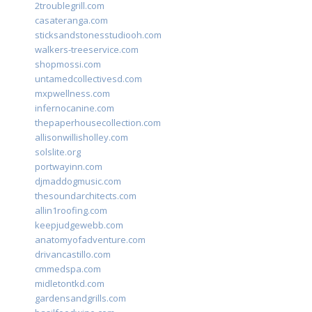
2troublegrill.com
casateranga.com
sticksandstonesstudiooh.com
walkers-treeservice.com
shopmossi.com
untamedcollectivesd.com
mxpwellness.com
infernocanine.com
thepaperhousecollection.com
allisonwillisholley.com
solslite.org
portwayinn.com
djmaddogmusic.com
thesoundarchitects.com
allin1roofing.com
keepjudgewebb.com
anatomyofadventure.com
drivancastillo.com
cmmedspa.com
midletontkd.com
gardensandgrills.com