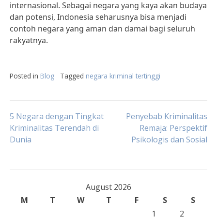
internasional. Sebagai negara yang kaya akan budaya
dan potensi, Indonesia seharusnya bisa menjadi
contoh negara yang aman dan damai bagi seluruh
rakyatnya.
Posted in
Blog
Tagged
negara kriminal tertinggi
Post
5 Negara dengan Tingkat
Penyebab Kriminalitas
Kriminalitas Terendah di
Remaja: Perspektif
Dunia
Psikologis dan Sosial
navigation
August 2026
M
T
W
T
F
S
S
1
2