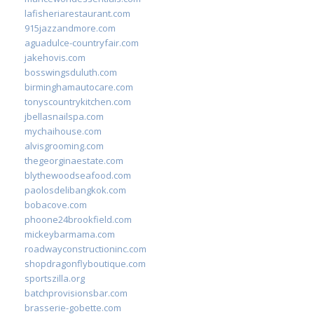
lafisheriarestaurant.com
915jazzandmore.com
aguadulce-countryfair.com
jakehovis.com
bosswingsduluth.com
birminghamautocare.com
tonyscountrykitchen.com
jbellasnailspa.com
mychaihouse.com
alvisgrooming.com
thegeorginaestate.com
blythewoodseafood.com
paolosdelibangkok.com
bobacove.com
phoone24brookfield.com
mickeybarmama.com
roadwayconstructioninc.com
shopdragonflyboutique.com
sportszilla.org
batchprovisionsbar.com
brasserie-gobette.com