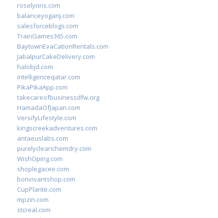
roselynns.com
balanceyoganj.com
salesforceblogs.com
TrainGames365.com
BaytownEvaCationRentals.com
JabalpurCakeDelivery.com
halobjd.com
intelligenceqatar.com
PikaPikaApp.com
takecareofbusinessdfw.org
HamadaOfJapan.com
VersifyLifestyle.com
kingscreekadventures.com
antaeuslabs.com
purelycleanchemdry.com
WishOping.com
shoplegacee.com
bonvivantshop.com
CupPlante.com
mpzin.com
stcreal.com