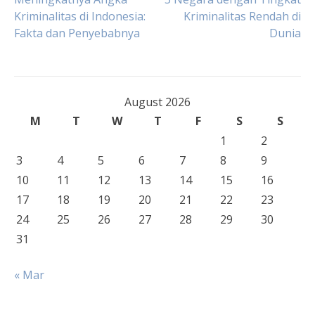
Post
Kriminalitas di Indonesia:
Kriminalitas Rendah di
Fakta dan Penyebabnya
Dunia
navigation
August 2026
M
T
W
T
F
S
S
1
2
3
4
5
6
7
8
9
10
11
12
13
14
15
16
17
18
19
20
21
22
23
24
25
26
27
28
29
30
31
« Mar