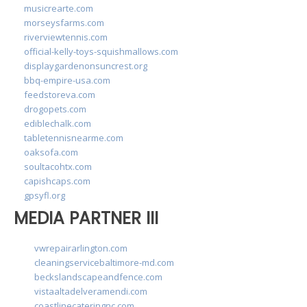
musicrearte.com
morseysfarms.com
riverviewtennis.com
official-kelly-toys-squishmallows.com
displaygardenonsuncrest.org
bbq-empire-usa.com
feedstoreva.com
drogopets.com
ediblechalk.com
tabletennisnearme.com
oaksofa.com
soultacohtx.com
capishcaps.com
gpsyfl.org
MEDIA PARTNER III
vwrepairarlington.com
cleaningservicebaltimore-md.com
beckslandscapeandfence.com
vistaaltadelveramendi.com
coastlinecateringnc.com