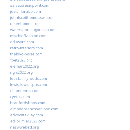
salvatoresinpoint.com
jovialfloralco.com
johnlscotthometeam.com
u-seehomes.com
watersportslagonissi.com
mischieffashion.com
eduwyre.com
retro-interiors.com
theblvd-boise.com
fpet2023.org
e-smart2022.org
ngrc2022.org
leesfamilyfoods.com
lewis-lewis-cpas.com
eleontennis.com
cyetus.com
bradfordshops.com
almadenranchsanjose.com
advocatevijay.com
adlibilimler2023.com
naswwebed.org