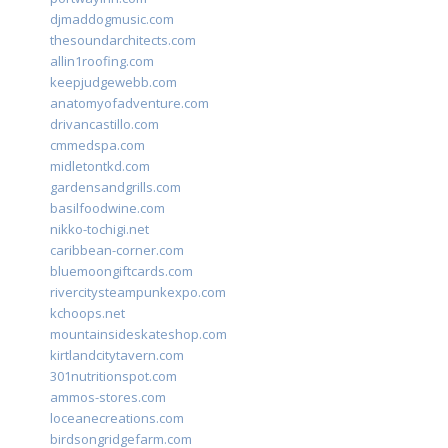
djmaddogmusic.com
thesoundarchitects.com
allin1roofing.com
keepjudgewebb.com
anatomyofadventure.com
drivancastillo.com
cmmedspa.com
midletontkd.com
gardensandgrills.com
basilfoodwine.com
nikko-tochigi.net
caribbean-corner.com
bluemoongiftcards.com
rivercitysteampunkexpo.com
kchoops.net
mountainsideskateshop.com
kirtlandcitytavern.com
301nutritionspot.com
ammos-stores.com
loceanecreations.com
birdsongridgefarm.com