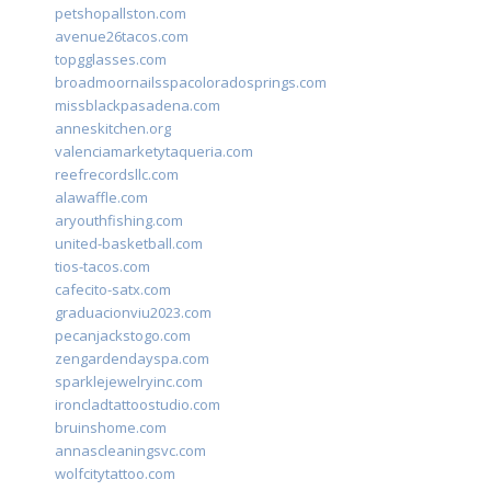
petshopallston.com
avenue26tacos.com
topgglasses.com
broadmoornailsspacoloradosprings.com
missblackpasadena.com
anneskitchen.org
valenciamarketytaqueria.com
reefrecordsllc.com
alawaffle.com
aryouthfishing.com
united-basketball.com
tios-tacos.com
cafecito-satx.com
graduacionviu2023.com
pecanjackstogo.com
zengardendayspa.com
sparklejewelryinc.com
ironcladtattoostudio.com
bruinshome.com
annascleaningsvc.com
wolfcitytattoo.com