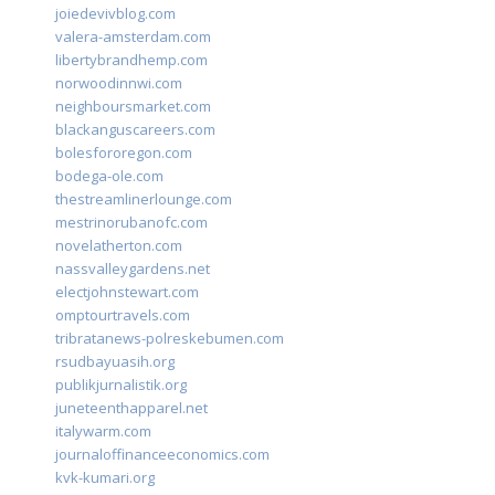
joiedevivblog.com
valera-amsterdam.com
libertybrandhemp.com
norwoodinnwi.com
neighboursmarket.com
blackanguscareers.com
bolesfororegon.com
bodega-ole.com
thestreamlinerlounge.com
mestrinorubanofc.com
novelatherton.com
nassvalleygardens.net
electjohnstewart.com
omptourtravels.com
tribratanews-polreskebumen.com
rsudbayuasih.org
publikjurnalistik.org
juneteenthapparel.net
italywarm.com
journaloffinanceeconomics.com
kvk-kumari.org