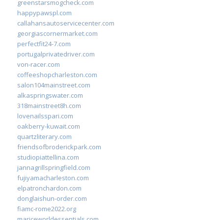
greenstarsmogcheck.com
happypawspl.com
callahansautoservicecenter.com
georgiascornermarket.com
perfectfit24-7.com
portugalprivatedriver.com
von-racer.com
coffeeshopcharleston.com
salon104mainstreet.com
alkaspringswater.com
318mainstreet8h.com
lovenailsspari.com
oakberry-kuwait.com
quartzliterary.com
friendsofbroderickpark.com
studiopiattellina.com
jannagrillspringfield.com
fujiyamacharleston.com
elpatronchardon.com
donglaishun-order.com
fiamc-rome2022.org
mariceworldessentials.com