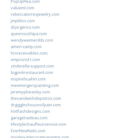
PopUpFlea.com
valueml.com
rebeccatorresjewelry.com
jmpbliss.com
drjorgerico.com
queensushipa.com
wendyweimerdds.com
ameri-camp.com
hrsreceivables.com
empconst1.com
cinderella-support.com
bigpinkrestaurant.com
inspirehuahin.com
memmingerspainting.com
jeremypbeasley.com
thesandwichdepotcos.com
drgiggleshouseofpain.com
hotflashdesigns.com
garagenadeau.com
lifestylechauffeurservice.com
EverNewNails.com
insideoutdecoratingcentre.com