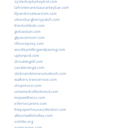
oysterbayturkeytrot.com
lafronterarestauranteybar.com
lilyandrosetearoom.com
olivesburgberrypatch.com
theslushkids.com
giobastian.com
glpascensori.com
rifloorepoxy.com
woolleymillingandpaving.com
uptonpvd.com
2troublegrill.com
casateranga.com
sticksandstonesstudiooh.com
walkers-treeservice.com
shopmossi.com
untamedcollectivesd.com
mxpwellness.com
infernocanine.com
thepaperhousecollection.com
allisonwillisholley.com
solslite.org
portwayinn.com