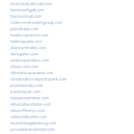
ibsarstudyabroad.com
bennusehgall.com
tsecincinnati.com
roderconstructiongroup.com
plazabatai.com
hawkscayresort.com
hellonquads.com
diarioanimales.com
decogaleri.com
unavozparadios.com
shoes-vert.com
elbotanicopanama.com
shadyoaksrockportrvpark.com
jccoinlaundry.com
kautorepair.com
marjaeswinebar.com
elmazatlanclinton.com
ideacoffeenyc.com
odieschillicothe.com
lacantinitagalesburg.com
pizzadeliverybristol.com