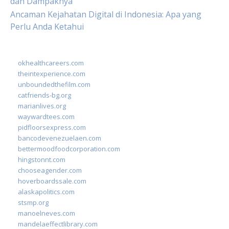
dan Dampaknya
Ancaman Kejahatan Digital di Indonesia: Apa yang
Perlu Anda Ketahui
okhealthcareers.com
theintexperience.com
unboundedthefilm.com
catfriends-bg.org
marianlives.org
waywardtees.com
pidfloorsexpress.com
bancodevenezuelaen.com
bettermoodfoodcorporation.com
hingstonnt.com
chooseagender.com
hoverboardssale.com
alaskapolitics.com
stsmp.org
manoelneves.com
mandelaeffectlibrary.com