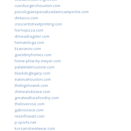
cuesburgershouston.com
psicologiaespecializadaencampeche.com
dmtacos.com
crescentstreetprinting.com
hornopizza.com
driveadragster.com
hematologa.com
lizaivanov.com
guesttinyhomes.com
home-plow-by-meyer.com
palatelatincuisine.com
blackdoglegacy.com
eatvivahouston.com
thebigshowok.com
chimeandstave.com
greatwallseafoodny.com
theloverose.com
gabriovoice.com
resinflowart.com
p-sports.net
korsairstreetwear.com