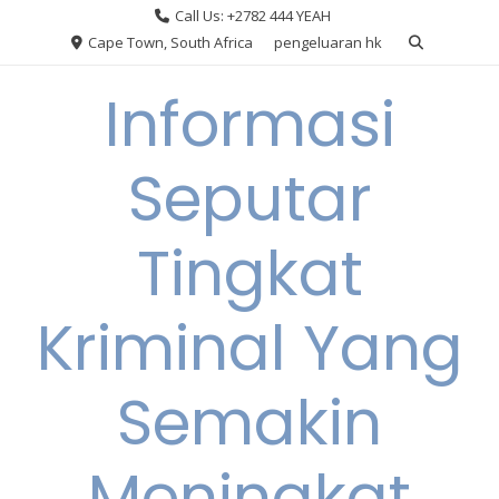
Skip
Call Us: +2782 444 YEAH
to
Cape Town, South Africa
pengeluaran hk
content
Informasi
Seputar
Tingkat
Kriminal Yang
Semakin
Meningkat