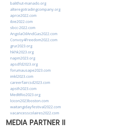
balithut-manado.org
alteregotradingcompany.org
aprce2022.com
ibie2022.com
sbcc-2022.com
AngolaOilAndGas2022.com
Convoy4Freedom2022.com
grur2023.org
hkhk2023.org
napm2023.org
apsdfd2023.org
forumausape2023.com
imkl2023.com
careerfaircsd2023.com
apsth2023.com
MedItRio2023.org
lcicon2023boston.com
waitangidayfestival2022.com
vacancesscolaires2022.com
MEDIA PARTNER II