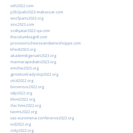
isth2022.com
p2b2pabi2023-makassar.com
wocfparis2023.org
sinc2023.com
scdlqatar2022-qa.com
thecolumbiagrill.com
provisionscheeseandwineshoppe.com
khedi2023.org
akademikgeriatri2023.org
marmarapediatri2023.org
emchie2023.org
girisimselradyoloji2022.org
utcd2022.org
biosensor2022.org
ialp2022.org
klivet2022.org
ifac-hms2022.org
taoms2022.org
iias-euromena-conference2022.org
ivd2022.org
csity2022.org