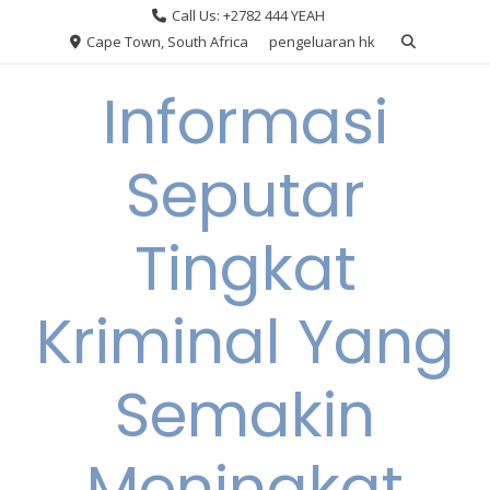
Skip
Call Us: +2782 444 YEAH
to
Cape Town, South Africa
pengeluaran hk
content
Informasi
Seputar
Tingkat
Kriminal Yang
Semakin
Meningkat