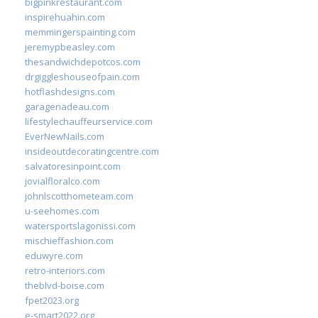
bigpinkrestaurant.com
inspirehuahin.com
memmingerspainting.com
jeremypbeasley.com
thesandwichdepotcos.com
drgiggleshouseofpain.com
hotflashdesigns.com
garagenadeau.com
lifestylechauffeurservice.com
EverNewNails.com
insideoutdecoratingcentre.com
salvatoresinpoint.com
jovialfloralco.com
johnlscotthometeam.com
u-seehomes.com
watersportslagonissi.com
mischieffashion.com
eduwyre.com
retro-interiors.com
theblvd-boise.com
fpet2023.org
e-smart2022.org