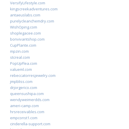
VersifyLifestyle.com
kingscreekadventures.com
antaeuslabs.com
purelycleanchemdry.com
WishOping.com
shoplegacee.com
bonvivantshop.com
CupPlante.com
mpzin.com
stcreal.com
PopUpFlea.com
valueml.com
rebeccatorresjewelry.com
jmpbliss.com
drjorgerico.com
queensushipa.com
wendyweimerdds.com
ameri-camp.com
hrsreceivables.com
empconst1.com
cinderella-support.com