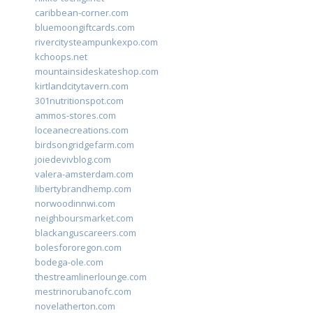
caribbean-corner.com
bluemoongiftcards.com
rivercitysteampunkexpo.com
kchoops.net
mountainsideskateshop.com
kirtlandcitytavern.com
301nutritionspot.com
ammos-stores.com
loceanecreations.com
birdsongridgefarm.com
joiedevivblog.com
valera-amsterdam.com
libertybrandhemp.com
norwoodinnwi.com
neighboursmarket.com
blackanguscareers.com
bolesfororegon.com
bodega-ole.com
thestreamlinerlounge.com
mestrinorubanofc.com
novelatherton.com