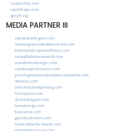
soultacohtx.com
capishcaps.com
gpsyfl.org
MEDIA PARTNER III
vwrepairarlington.com
cleaningservicebaltimore-md.com
beckslandscapeandfence.com
vistaaltadelveramendi.com
coastlinecateringnc.com
cuesburgershouston.com
psicologiaespecializadaencampeche.com
dmtacos.com
crescentstreetprinting.com
hornopizza.com
driveadragster.com
hematologa.com
lizaivanov.com
guesttinyhomes.com
home-plow-by-meyer.com
palatelatincuisine.com