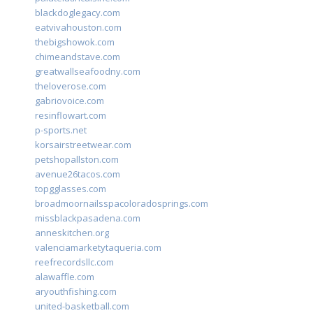
blackdoglegacy.com
eatvivahouston.com
thebigshowok.com
chimeandstave.com
greatwallseafoodny.com
theloverose.com
gabriovoice.com
resinflowart.com
p-sports.net
korsairstreetwear.com
petshopallston.com
avenue26tacos.com
topgglasses.com
broadmoornailsspacoloradosprings.com
missblackpasadena.com
anneskitchen.org
valenciamarketytaqueria.com
reefrecordsllc.com
alawaffle.com
aryouthfishing.com
united-basketball.com