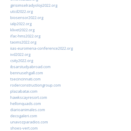
girisimselradyoloji2022.org
utcd2022.org
biosensor2022.org
ialp2022.org
klivet2022.org
ifac-hms2022.org
taoms2022.org
iias-euromena-conference2022.org
ivd2022.org
csity2022.org
ibsarstudyabroad.com
bennusehgall.com
tsecincinnati.com
roderconstructiongroup.com
plazabatai.com
hawkscayresort.com
hellonquads.com
diarioanimales.com
decogaleri.com
unavozparadios.com
shoes-vert.com