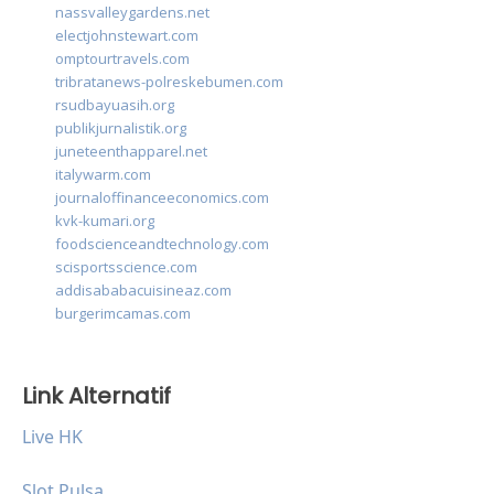
nassvalleygardens.net
electjohnstewart.com
omptourtravels.com
tribratanews-polreskebumen.com
rsudbayuasih.org
publikjurnalistik.org
juneteenthapparel.net
italywarm.com
journaloffinanceeconomics.com
kvk-kumari.org
foodscienceandtechnology.com
scisportsscience.com
addisababacuisineaz.com
burgerimcamas.com
Link Alternatif
Live HK
Slot Pulsa