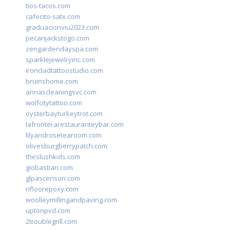
tios-tacos.com
cafecito-satx.com
graduacionviu2023.com
pecanjackstogo.com
zengardendayspa.com
sparklejewelryinc.com
ironcladtattoostudio.com
bruinshome.com
annascleaningsvc.com
wolfcitytattoo.com
oysterbayturkeytrot.com
lafronterarestauranteybar.com
lilyandrosetearoom.com
olivesburgberrypatch.com
theslushkids.com
giobastian.com
glpascensori.com
rifloorepoxy.com
woolleymillingandpaving.com
uptonpvd.com
2troublegrill.com