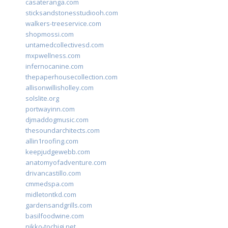
casateranga.com
sticksandstonesstudiooh.com
walkers-treeservice.com
shopmossi.com
untamedcollectivesd.com
mxpwellness.com
infernocanine.com
thepaperhousecollection.com
allisonwillisholley.com
solslite.org
portwayinn.com
djmaddogmusic.com
thesoundarchitects.com
allin1roofing.com
keepjudgewebb.com
anatomyofadventure.com
drivancastillo.com
cmmedspa.com
midletontkd.com
gardensandgrills.com
basilfoodwine.com
nikko-tochigi.net