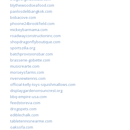
blythewoodseafood.com
paolosdelibangkok.com
bobacove.com
phoone24brookfield.com
mickeybarmama.com
roadwayconstructioninc.com
shopdragonflyboutique.com
sportszilla.org
batchprovisionsbar.com
brasserie-gobette.com
musicrearte.com
morseysfarms.com
riverviewtennis.com
official-kelly-toys-squishmallows.com
displaygardenonsuncrest.org
bbq-empire-usa.com
feedstoreva.com
drogopets.com
ediblechalk.com
tabletennisnearme.com
oaksofa.com