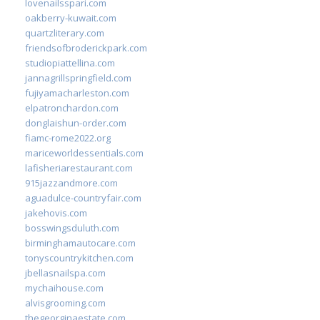
lovenailsspari.com
oakberry-kuwait.com
quartzliterary.com
friendsofbroderickpark.com
studiopiattellina.com
jannagrillspringfield.com
fujiyamacharleston.com
elpatronchardon.com
donglaishun-order.com
fiamc-rome2022.org
mariceworldessentials.com
lafisheriarestaurant.com
915jazzandmore.com
aguadulce-countryfair.com
jakehovis.com
bosswingsduluth.com
birminghamautocare.com
tonyscountrykitchen.com
jbellasnailspa.com
mychaihouse.com
alvisgrooming.com
thegeorginaestate.com