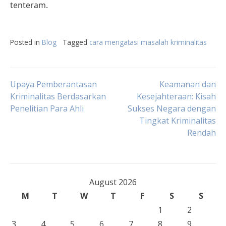
tenteram.
Posted in
Blog
Tagged
cara mengatasi masalah kriminalitas
Post
Upaya Pemberantasan
Keamanan dan
Kriminalitas Berdasarkan
Kesejahteraan: Kisah
Penelitian Para Ahli
Sukses Negara dengan
navigation
Tingkat Kriminalitas
Rendah
August 2026
M
T
W
T
F
S
S
1
2
3
4
5
6
7
8
9