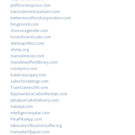
pidfloorsexpress.com
bancodevenezuelaen.com
bettermoodfoodcorporation.com
hingstonnt.com
chooseagender.com
hoverboardssale.com
alaskapolitics.com
stsmp.org
manoelneves.com
mandelaeffectlibrary.com
roselynns.com
balanceyoganj.com
salesforceblogs.com
TrainGames365.com
BaytownEvaCationRentals.com
JabalpurCakeDelivery.com
halobjd.com
intelligenceqatar.com
PikaPikaApp.com
takecareofbusinessdfw.org
HamadaOfJapan.com