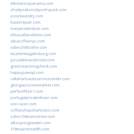
elbotanicopanama.com
shadyoaksrockportrvpark.com
jccoinlaundry.com
kautorepair.com
marjaeswinebar.com
elmazatlanclinton.com
ideacoffeenyc.com
odieschillicothe.com
lacantinitagalesburg.com
pizzadeliverybristol.com
greenstarsmogcheck.com
happypawspl.com
callahansautoservicecenter.com
georgiascornermarket.com
perfectfit24-7.com
portugalprivatedriver.com
von-racer.com
coffeeshopcharleston.com
salon104mainstreet.com
alkaspringswater.com
318mainstreet8h.com