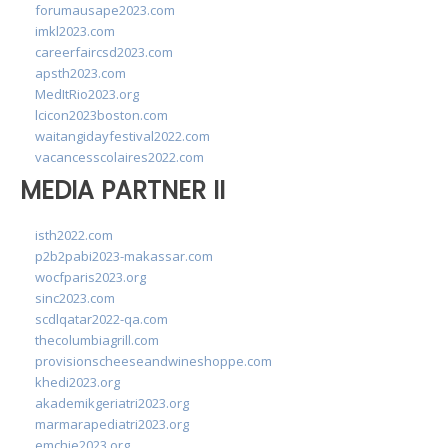
forumausape2023.com
imkl2023.com
careerfaircsd2023.com
apsth2023.com
MedItRio2023.org
lcicon2023boston.com
waitangidayfestival2022.com
vacancesscolaires2022.com
MEDIA PARTNER II
isth2022.com
p2b2pabi2023-makassar.com
wocfparis2023.org
sinc2023.com
scdlqatar2022-qa.com
thecolumbiagrill.com
provisionscheeseandwineshoppe.com
khedi2023.org
akademikgeriatri2023.org
marmarapediatri2023.org
emchie2023.org