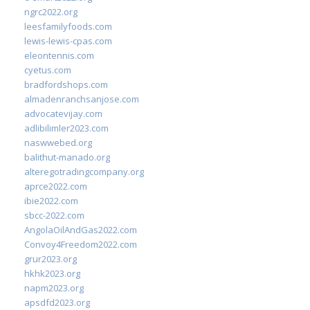
ngrc2022.org
leesfamilyfoods.com
lewis-lewis-cpas.com
eleontennis.com
cyetus.com
bradfordshops.com
almadenranchsanjose.com
advocatevijay.com
adlibilimler2023.com
naswwebed.org
balithut-manado.org
alteregotradingcompany.org
aprce2022.com
ibie2022.com
sbcc-2022.com
AngolaOilAndGas2022.com
Convoy4Freedom2022.com
grur2023.org
hkhk2023.org
napm2023.org
apsdfd2023.org