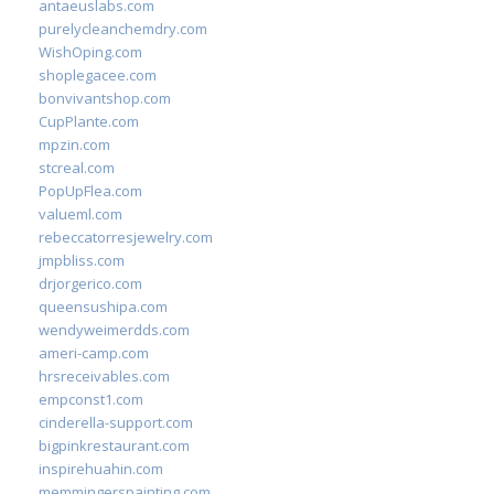
antaeuslabs.com
purelycleanchemdry.com
WishOping.com
shoplegacee.com
bonvivantshop.com
CupPlante.com
mpzin.com
stcreal.com
PopUpFlea.com
valueml.com
rebeccatorresjewelry.com
jmpbliss.com
drjorgerico.com
queensushipa.com
wendyweimerdds.com
ameri-camp.com
hrsreceivables.com
empconst1.com
cinderella-support.com
bigpinkrestaurant.com
inspirehuahin.com
memmingerspainting.com