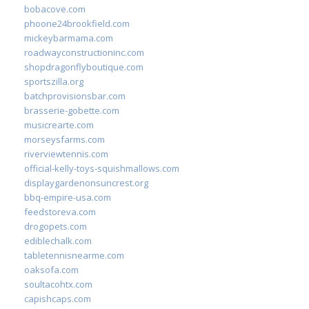
bobacove.com
phoone24brookfield.com
mickeybarmama.com
roadwayconstructioninc.com
shopdragonflyboutique.com
sportszilla.org
batchprovisionsbar.com
brasserie-gobette.com
musicrearte.com
morseysfarms.com
riverviewtennis.com
official-kelly-toys-squishmallows.com
displaygardenonsuncrest.org
bbq-empire-usa.com
feedstoreva.com
drogopets.com
ediblechalk.com
tabletennisnearme.com
oaksofa.com
soultacohtx.com
capishcaps.com