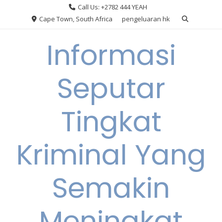
Skip
Call Us: +2782 444 YEAH
to
Cape Town, South Africa
pengeluaran hk
content
Informasi
Seputar
Tingkat
Kriminal Yang
Semakin
Meningkat