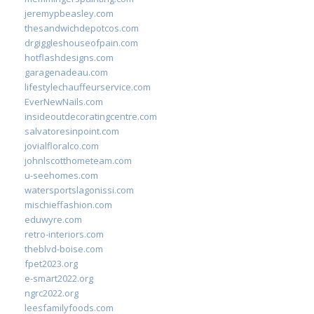
jeremypbeasley.com
thesandwichdepotcos.com
drgiggleshouseofpain.com
hotflashdesigns.com
garagenadeau.com
lifestylechauffeurservice.com
EverNewNails.com
insideoutdecoratingcentre.com
salvatoresinpoint.com
jovialfloralco.com
johnlscotthometeam.com
u-seehomes.com
watersportslagonissi.com
mischieffashion.com
eduwyre.com
retro-interiors.com
theblvd-boise.com
fpet2023.org
e-smart2022.org
ngrc2022.org
leesfamilyfoods.com