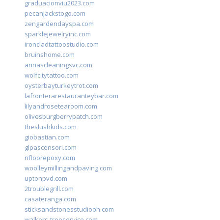
graduacionviu2023.com
pecanjackstogo.com
zengardendayspa.com
sparklejewelryinc.com
ironcladtattoostudio.com
bruinshome.com
annascleaningsvc.com
wolfcitytattoo.com
oysterbayturkeytrot.com
lafronterarestauranteybar.com
lilyandrosetearoom.com
olivesburgberrypatch.com
theslushkids.com
giobastian.com
glpascensori.com
rifloorepoxy.com
woolleymillingandpaving.com
uptonpvd.com
2troublegrill.com
casateranga.com
sticksandstonesstudiooh.com
walkers-treeservice.com