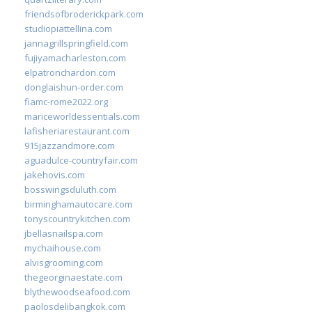
friendsofbroderickpark.com
studiopiattellina.com
jannagrillspringfield.com
fujiyamacharleston.com
elpatronchardon.com
donglaishun-order.com
fiamc-rome2022.org
mariceworldessentials.com
lafisheriarestaurant.com
915jazzandmore.com
aguadulce-countryfair.com
jakehovis.com
bosswingsduluth.com
birminghamautocare.com
tonyscountrykitchen.com
jbellasnailspa.com
mychaihouse.com
alvisgrooming.com
thegeorginaestate.com
blythewoodseafood.com
paolosdelibangkok.com