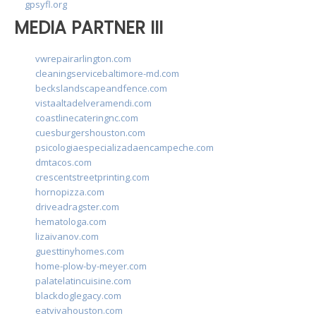
gpsyfl.org
MEDIA PARTNER III
vwrepairarlington.com
cleaningservicebaltimore-md.com
beckslandscapeandfence.com
vistaaltadelveramendi.com
coastlinecateringnc.com
cuesburgershouston.com
psicologiaespecializadaencampeche.com
dmtacos.com
crescentstreetprinting.com
hornopizza.com
driveadragster.com
hematologa.com
lizaivanov.com
guesttinyhomes.com
home-plow-by-meyer.com
palatelatincuisine.com
blackdoglegacy.com
eatvivahouston.com