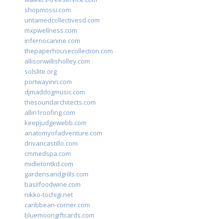
shopmossi.com
untamedcollectivesd.com
mxpwellness.com
infernocanine.com
thepaperhousecollection.com
allisonwillisholley.com
solslite.org
portwayinn.com
djmaddogmusic.com
thesoundarchitects.com
allin1roofing.com
keepjudgewebb.com
anatomyofadventure.com
drivancastillo.com
cmmedspa.com
midletontkd.com
gardensandgrills.com
basilfoodwine.com
nikko-tochigi.net
caribbean-corner.com
bluemoongiftcards.com