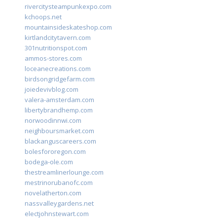
rivercitysteampunkexpo.com
kchoops.net
mountainsideskateshop.com
kirtlandcitytavern.com
301nutritionspot.com
ammos-stores.com
loceanecreations.com
birdsongridgefarm.com
joiedevivblog.com
valera-amsterdam.com
libertybrandhemp.com
norwoodinnwi.com
neighboursmarket.com
blackanguscareers.com
bolesfororegon.com
bodega-ole.com
thestreamlinerlounge.com
mestrinorubanofc.com
novelatherton.com
nassvalleygardens.net
electjohnstewart.com