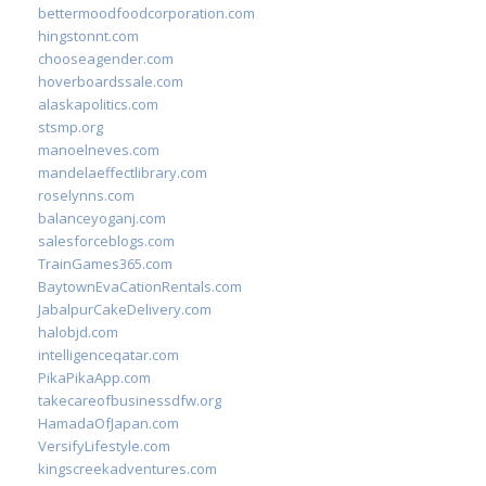
bettermoodfoodcorporation.com
hingstonnt.com
chooseagender.com
hoverboardssale.com
alaskapolitics.com
stsmp.org
manoelneves.com
mandelaeffectlibrary.com
roselynns.com
balanceyoganj.com
salesforceblogs.com
TrainGames365.com
BaytownEvaCationRentals.com
JabalpurCakeDelivery.com
halobjd.com
intelligenceqatar.com
PikaPikaApp.com
takecareofbusinessdfw.org
HamadaOfJapan.com
VersifyLifestyle.com
kingscreekadventures.com