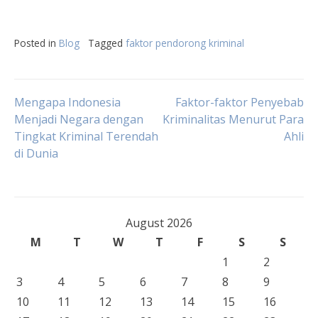
Posted in
Blog
Tagged
faktor pendorong kriminal
Post
Mengapa Indonesia
Faktor-faktor Penyebab
Menjadi Negara dengan
Kriminalitas Menurut Para
Tingkat Kriminal Terendah
Ahli
navigation
di Dunia
August 2026
M
T
W
T
F
S
S
1
2
3
4
5
6
7
8
9
10
11
12
13
14
15
16