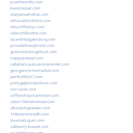
jccoinlaundry.com
kautorepair.com
marjaeswinebar.com
elmazatlanclinton.com
ideacoffeenyc.com
odieschillicothe.com
lacantinitagalesburg.com
pizzadeliverybristol.com
greenstarsmogcheck.com
happypawspl.com
callahansautoservicecenter.com
georgiascornermarket.com
perfectfit24-7.com
portugalprivatedriver.com
von-racer.com
coffeeshopcharleston.com
salon104mainstreet.com
alkaspringswater.com
318mainstreet8h.com
lovenailsspari.com
oakberry-kuwait.com
quartzliterary.com