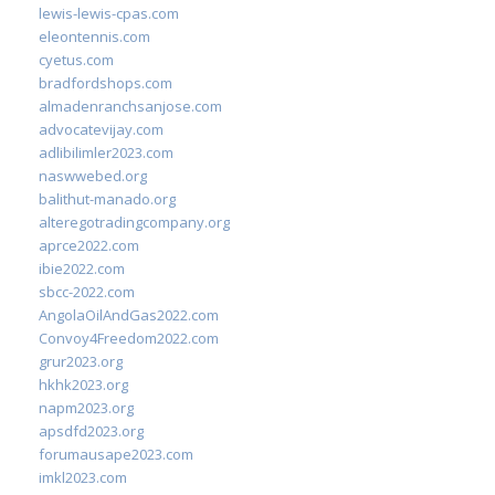
lewis-lewis-cpas.com
eleontennis.com
cyetus.com
bradfordshops.com
almadenranchsanjose.com
advocatevijay.com
adlibilimler2023.com
naswwebed.org
balithut-manado.org
alteregotradingcompany.org
aprce2022.com
ibie2022.com
sbcc-2022.com
AngolaOilAndGas2022.com
Convoy4Freedom2022.com
grur2023.org
hkhk2023.org
napm2023.org
apsdfd2023.org
forumausape2023.com
imkl2023.com