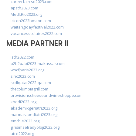
careerfaircsd2023.com
apsth2023.com
MedItRio2023.org
lcicon2023boston.com
waitangidayfestival2022.com
vacancesscolaires2022.com
MEDIA PARTNER II
isth2022.com
p2b2pabi2023-makassar.com
wocfparis2023.org
sinc2023.com
scdlqatar2022-qa.com
thecolumbiagrill.com
provisionscheeseandwineshoppe.com
khedi2023.org
akademikgeriatri2023.org
marmarapediatri2023.org
emchie2023.org
girisimselradyoloji2022.org
utcd2022.org