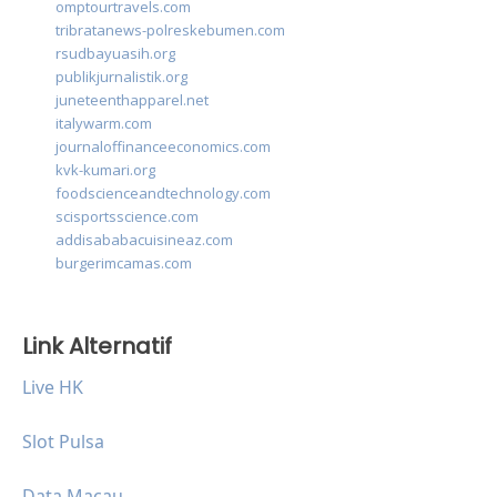
omptourtravels.com
tribratanews-polreskebumen.com
rsudbayuasih.org
publikjurnalistik.org
juneteenthapparel.net
italywarm.com
journaloffinanceeconomics.com
kvk-kumari.org
foodscienceandtechnology.com
scisportsscience.com
addisababacuisineaz.com
burgerimcamas.com
Link Alternatif
Live HK
Slot Pulsa
Data Macau