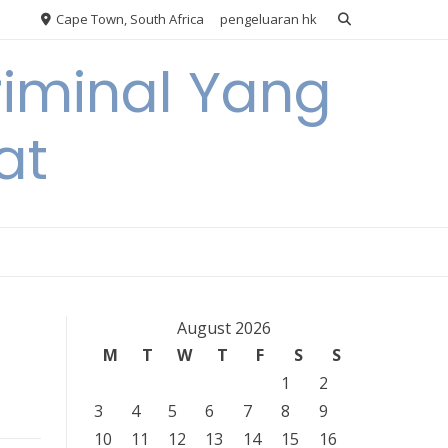
Cape Town, South Africa
pengeluaran hk
riminal Yang
at
August 2026
M
T
W
T
F
S
S
1
2
3
4
5
6
7
8
9
10
11
12
13
14
15
16