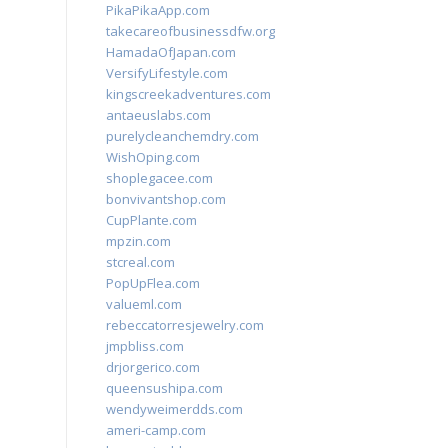
PikaPikaApp.com
takecareofbusinessdfw.org
HamadaOfJapan.com
VersifyLifestyle.com
kingscreekadventures.com
antaeuslabs.com
purelycleanchemdry.com
WishOping.com
shoplegacee.com
bonvivantshop.com
CupPlante.com
mpzin.com
stcreal.com
PopUpFlea.com
valueml.com
rebeccatorresjewelry.com
jmpbliss.com
drjorgerico.com
queensushipa.com
wendyweimerdds.com
ameri-camp.com