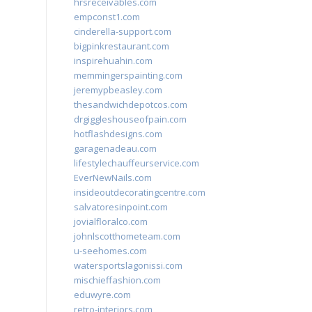
hrsreceivables.com
empconst1.com
cinderella-support.com
bigpinkrestaurant.com
inspirehuahin.com
memmingerspainting.com
jeremypbeasley.com
thesandwichdepotcos.com
drgiggleshouseofpain.com
hotflashdesigns.com
garagenadeau.com
lifestylechauffeurservice.com
EverNewNails.com
insideoutdecoratingcentre.com
salvatoresinpoint.com
jovialfloralco.com
johnlscotthometeam.com
u-seehomes.com
watersportslagonissi.com
mischieffashion.com
eduwyre.com
retro-interiors.com