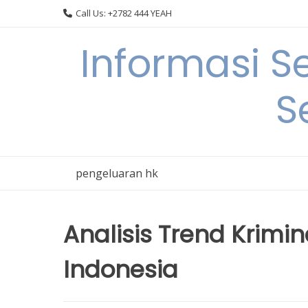
Skip
Call Us: +2782 444 YEAH
to
content
Informasi S
S
pengeluaran hk
Analisis Trend Krimi
Indonesia