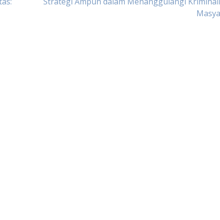
tas:
Strategi Ampuh dalam Menanggulangi Kriminali
Masya