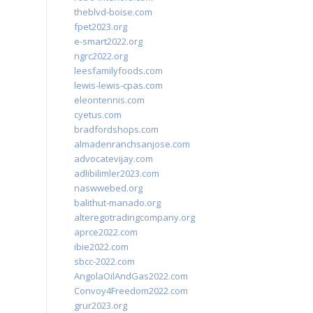
theblvd-boise.com
fpet2023.org
e-smart2022.org
ngrc2022.org
leesfamilyfoods.com
lewis-lewis-cpas.com
eleontennis.com
cyetus.com
bradfordshops.com
almadenranchsanjose.com
advocatevijay.com
adlibilimler2023.com
naswwebed.org
balithut-manado.org
alteregotradingcompany.org
aprce2022.com
ibie2022.com
sbcc-2022.com
AngolaOilAndGas2022.com
Convoy4Freedom2022.com
grur2023.org