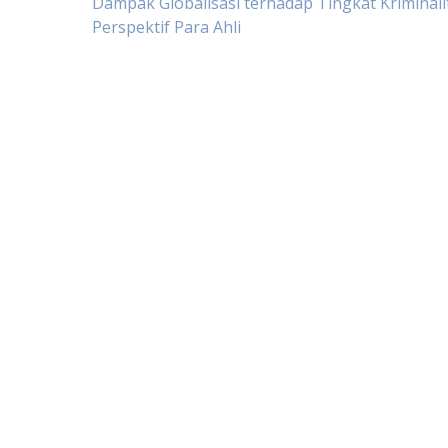
Post
Dampak Globalisasi terhadap Tingkat Kriminali
Perspektif Para Ahli
navigation