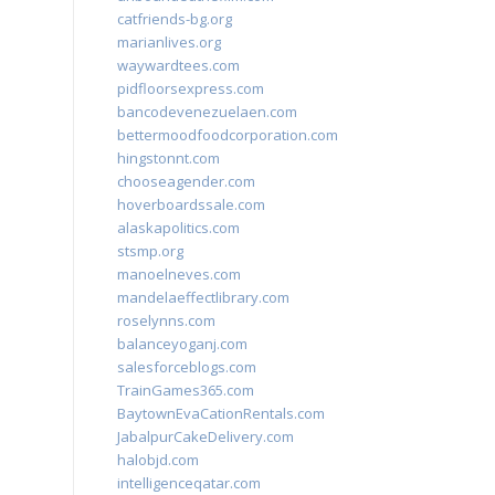
catfriends-bg.org
marianlives.org
waywardtees.com
pidfloorsexpress.com
bancodevenezuelaen.com
bettermoodfoodcorporation.com
hingstonnt.com
chooseagender.com
hoverboardssale.com
alaskapolitics.com
stsmp.org
manoelneves.com
mandelaeffectlibrary.com
roselynns.com
balanceyoganj.com
salesforceblogs.com
TrainGames365.com
BaytownEvaCationRentals.com
JabalpurCakeDelivery.com
halobjd.com
intelligenceqatar.com