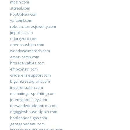
mpzin.com
stcreal.com
PopUpFlea.com
valueml.com
rebeccatorresjewelry.com
jmpbliss.com
drjorgerico.com
queensushipa.com
wendyweimerdds.com
ameri-camp.com
hrsreceivables.com
empconst1.com
cinderella-support.com
bigpinkrestaurant.com
inspirehuahin.com
memmingerspainting.com
jeremypbeasley.com
thesandwichdepotcos.com
drgiggleshouseofpain.com
hotflashdesigns.com
garagenadeau.com