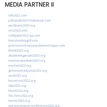
MEDIA PARTNER II
isth2022.com
p2b2pabi2023-makassar.com
wocfparis2023.org
sinc2023.com
scdlqatar2022-qa.com
thecolumbiagrill.com
provisionscheeseandwineshoppe.com
khedi2023.org
akademikgeriatri2023.org
marmarapediatri2023.org
emchie2023.org
girisimselradyoloji2022.org
utcd2022.org
biosensor2022.org
ialp2022.org
klivet2022.org
ifac-hms2022.org
taoms2022.org
iias-euromena-conference2022.org