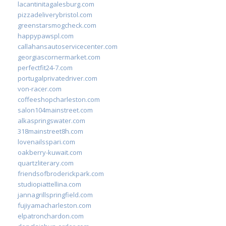
lacantinitagalesburg.com
pizzadeliverybristol.com
greenstarsmogcheck.com
happypawspl.com
callahansautoservicecenter.com
georgiascornermarket.com
perfectfit24-7.com
portugalprivatedriver.com
von-racer.com
coffeeshopcharleston.com
salon104mainstreet.com
alkaspringswater.com
318mainstreet8h.com
lovenailsspari.com
oakberry-kuwait.com
quartzliterary.com
friendsofbroderickpark.com
studiopiattellina.com
jannagrillspringfield.com
fujiyamacharleston.com
elpatronchardon.com