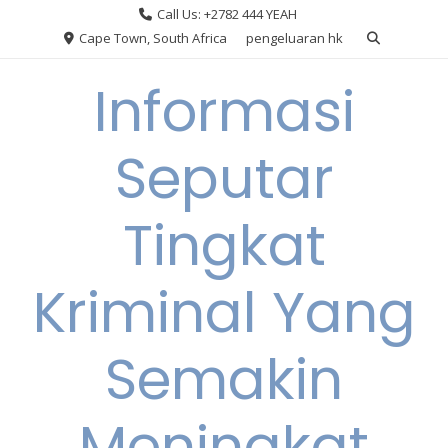
Skip
Call Us: +2782 444 YEAH
to
Cape Town, South Africa
pengeluaran hk
content
Informasi
Seputar
Tingkat
Kriminal Yang
Semakin
Meningkat