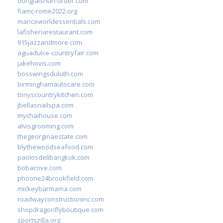
donglaishun-order.com
fiamc-rome2022.org
mariceworldessentials.com
lafisheriarestaurant.com
915jazzandmore.com
aguadulce-countryfair.com
jakehovis.com
bosswingsduluth.com
birminghamautocare.com
tonyscountrykitchen.com
jbellasnailspa.com
mychaihouse.com
alvisgrooming.com
thegeorginaestate.com
blythewoodseafood.com
paolosdelibangkok.com
bobacove.com
phoone24brookfield.com
mickeybarmama.com
roadwayconstructioninc.com
shopdragonflyboutique.com
sportszilla.org