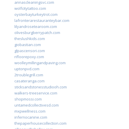
annascleaningsvc.com
wolfcitytattoo.com
oysterbayturkeytrot.com
lafronterarestauranteybar.com
lilyandrosetearoom.com
olivesburgberrypatch.com
theslushkids.com
giobastian.com
glpascensori.com
rifloorepoxy.com
woolleymillingandpaving.com
uptonpvd.com
2troublegrill.com
casateranga.com
sticksandstonesstudiooh.com
walkers-treeservice.com
shopmossi.com
untamedcollectivesd.com
mxpwellness.com
infernocanine.com
thepaperhousecollection.com