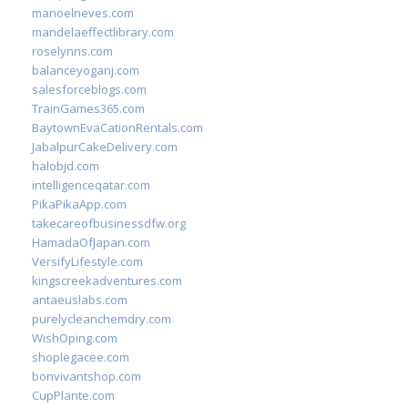
manoelneves.com
mandelaeffectlibrary.com
roselynns.com
balanceyoganj.com
salesforceblogs.com
TrainGames365.com
BaytownEvaCationRentals.com
JabalpurCakeDelivery.com
halobjd.com
intelligenceqatar.com
PikaPikaApp.com
takecareofbusinessdfw.org
HamadaOfJapan.com
VersifyLifestyle.com
kingscreekadventures.com
antaeuslabs.com
purelycleanchemdry.com
WishOping.com
shoplegacee.com
bonvivantshop.com
CupPlante.com