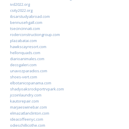
ivd2022.org
csity2022.org
ibsarstudyabroad.com
bennusehgall.com
tsecincinnati.com
roderconstructiongroup.com
plazabatai.com
hawkscayresort.com
hellonquads.com
diarioanimales.com
decogaleri.com
unavozparadios.com
shoes-vert.com
elbotanicopanama.com
shadyoaksrockportrvpark.com
jccoinlaundry.com
kautorepair.com
marjaeswinebar.com
elmazatlanclinton.com
ideacoffeenyc.com
odieschillicothe.com