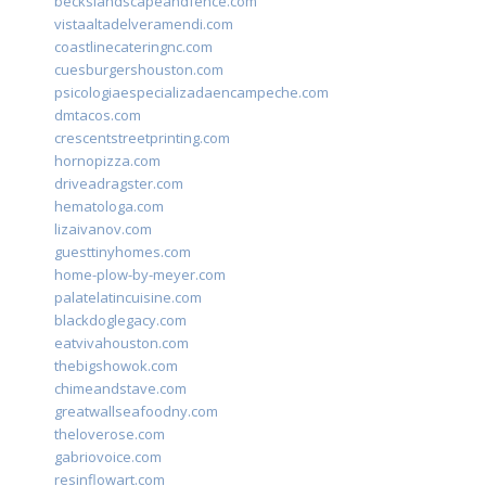
beckslandscapeandfence.com
vistaaltadelveramendi.com
coastlinecateringnc.com
cuesburgershouston.com
psicologiaespecializadaencampeche.com
dmtacos.com
crescentstreetprinting.com
hornopizza.com
driveadragster.com
hematologa.com
lizaivanov.com
guesttinyhomes.com
home-plow-by-meyer.com
palatelatincuisine.com
blackdoglegacy.com
eatvivahouston.com
thebigshowok.com
chimeandstave.com
greatwallseafoodny.com
theloverose.com
gabriovoice.com
resinflowart.com