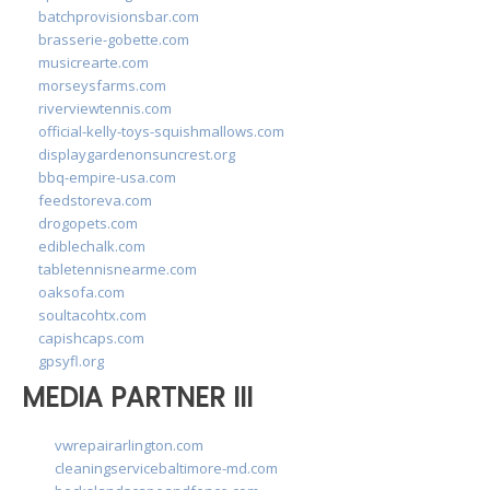
batchprovisionsbar.com
brasserie-gobette.com
musicrearte.com
morseysfarms.com
riverviewtennis.com
official-kelly-toys-squishmallows.com
displaygardenonsuncrest.org
bbq-empire-usa.com
feedstoreva.com
drogopets.com
ediblechalk.com
tabletennisnearme.com
oaksofa.com
soultacohtx.com
capishcaps.com
gpsyfl.org
MEDIA PARTNER III
vwrepairarlington.com
cleaningservicebaltimore-md.com