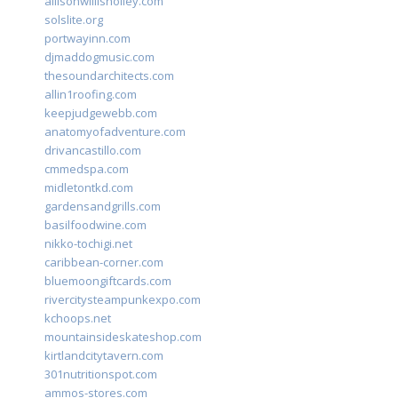
allisonwillisholley.com
solslite.org
portwayinn.com
djmaddogmusic.com
thesoundarchitects.com
allin1roofing.com
keepjudgewebb.com
anatomyofadventure.com
drivancastillo.com
cmmedspa.com
midletontkd.com
gardensandgrills.com
basilfoodwine.com
nikko-tochigi.net
caribbean-corner.com
bluemoongiftcards.com
rivercitysteampunkexpo.com
kchoops.net
mountainsideskateshop.com
kirtlandcitytavern.com
301nutritionspot.com
ammos-stores.com