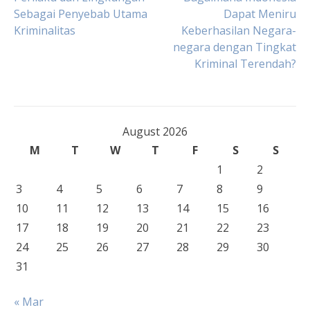
Post
Sebagai Penyebab Utama
Dapat Meniru
Kriminalitas
Keberhasilan Negara-
navigation
negara dengan Tingkat
Kriminal Terendah?
August 2026
M
T
W
T
F
S
S
1
2
3
4
5
6
7
8
9
10
11
12
13
14
15
16
17
18
19
20
21
22
23
24
25
26
27
28
29
30
31
« Mar