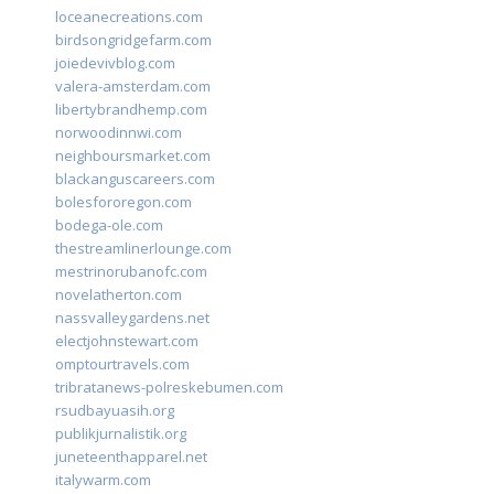
loceanecreations.com
birdsongridgefarm.com
joiedevivblog.com
valera-amsterdam.com
libertybrandhemp.com
norwoodinnwi.com
neighboursmarket.com
blackanguscareers.com
bolesfororegon.com
bodega-ole.com
thestreamlinerlounge.com
mestrinorubanofc.com
novelatherton.com
nassvalleygardens.net
electjohnstewart.com
omptourtravels.com
tribratanews-polreskebumen.com
rsudbayuasih.org
publikjurnalistik.org
juneteenthapparel.net
italywarm.com