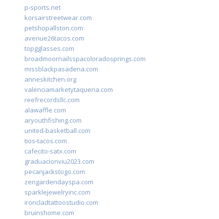
p-sports.net
korsairstreetwear.com
petshopallston.com
avenue26tacos.com
topgglasses.com
broadmoornailsspacoloradosprings.com
missblackpasadena.com
anneskitchen.org
valenciamarketytaqueria.com
reefrecordsllc.com
alawaffle.com
aryouthfishing.com
united-basketball.com
tios-tacos.com
cafecito-satx.com
graduacionviu2023.com
pecanjackstogo.com
zengardendayspa.com
sparklejewelryinc.com
ironcladtattoostudio.com
bruinshome.com