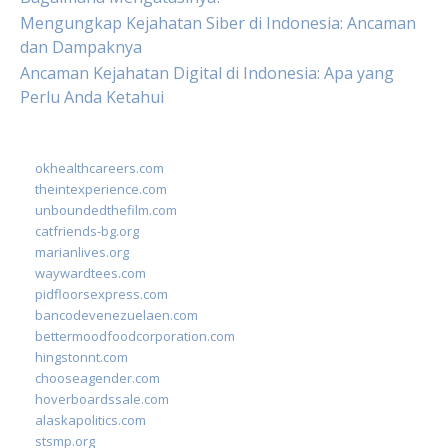
Mengungkap Kejahatan Siber di Indonesia: Ancaman
dan Dampaknya
Ancaman Kejahatan Digital di Indonesia: Apa yang
Perlu Anda Ketahui
okhealthcareers.com
theintexperience.com
unboundedthefilm.com
catfriends-bg.org
marianlives.org
waywardtees.com
pidfloorsexpress.com
bancodevenezuelaen.com
bettermoodfoodcorporation.com
hingstonnt.com
chooseagender.com
hoverboardssale.com
alaskapolitics.com
stsmp.org