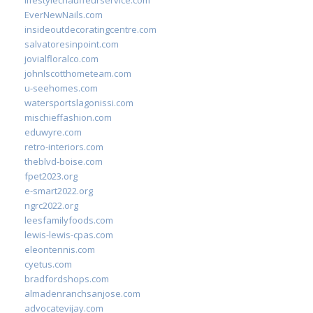
lifestylechauffeurservice.com
EverNewNails.com
insideoutdecoratingcentre.com
salvatoresinpoint.com
jovialfloralco.com
johnlscotthometeam.com
u-seehomes.com
watersportslagonissi.com
mischieffashion.com
eduwyre.com
retro-interiors.com
theblvd-boise.com
fpet2023.org
e-smart2022.org
ngrc2022.org
leesfamilyfoods.com
lewis-lewis-cpas.com
eleontennis.com
cyetus.com
bradfordshops.com
almadenranchsanjose.com
advocatevijay.com