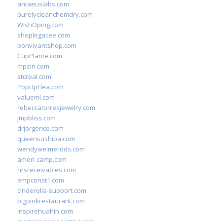
antaeuslabs.com
purelycleanchemdry.com
WishOping.com
shoplegacee.com
bonvivantshop.com
CupPlante.com
mpzin.com
stcreal.com
PopUpFlea.com
valueml.com
rebeccatorresjewelry.com
jmpbliss.com
drjorgerico.com
queensushipa.com
wendyweimerdds.com
ameri-camp.com
hrsreceivables.com
empconst1.com
cinderella-support.com
bigpinkrestaurant.com
inspirehuahin.com