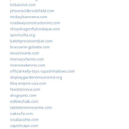
bobacove.com
phoone24brookfield.com
mickeybarmama.com
roadwayconstructioninc.com
shopdragonflyboutique.com
sportszilla.org
batchprovisionsbar.com
brasserie-gobette.com
musicrearte.com
morseysfarms.com
riverviewtennis.com
official-kelly-toys-squishmallows.com
displaygardenonsuncrest.org
bbq-empire-usa.com
feedstoreva.com
drogopets.com
ediblechalk.com
tabletennisnearme.com
oaksofa.com
soultacohtx.com
capishcaps.com