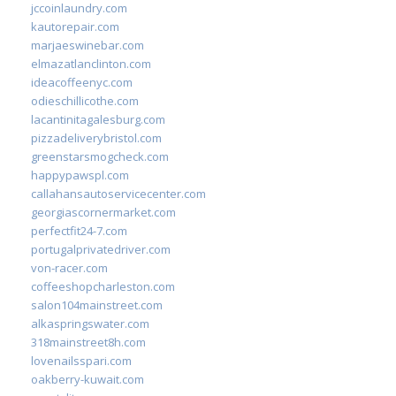
jccoinlaundry.com
kautorepair.com
marjaeswinebar.com
elmazatlanclinton.com
ideacoffeenyc.com
odieschillicothe.com
lacantinitagalesburg.com
pizzadeliverybristol.com
greenstarsmogcheck.com
happypawspl.com
callahansautoservicecenter.com
georgiascornermarket.com
perfectfit24-7.com
portugalprivatedriver.com
von-racer.com
coffeeshopcharleston.com
salon104mainstreet.com
alkaspringswater.com
318mainstreet8h.com
lovenailsspari.com
oakberry-kuwait.com