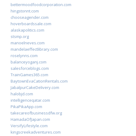
bettermoodfoodcorporation.com
hingstonnt.com
chooseagender.com
hoverboardssale.com
alaskapolitics.com
stsmp.org
manoelneves.com
mandelaeffectlibrary.com
roselynns.com
balanceyoganj.com
salesforceblogs.com
TrainGames365.com
BaytownEvaCationRentals.com
JabalpurCakeDelivery.com
halobjd.com
intelligenceqatar.com
PikaPikaApp.com
takecareofbusinessdfw.org
HamadaOfJapan.com
VersifyLifestyle.com
kingscreekadventures.com