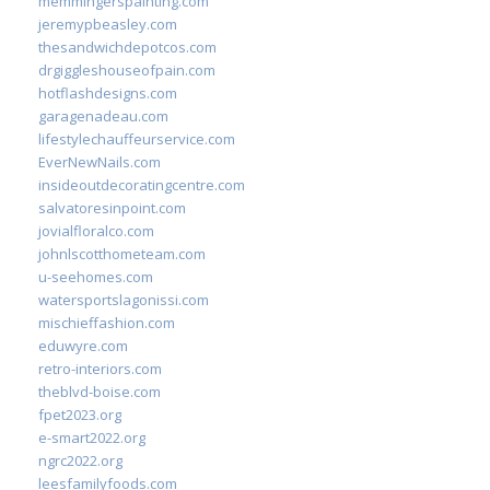
memmingerspainting.com
jeremypbeasley.com
thesandwichdepotcos.com
drgiggleshouseofpain.com
hotflashdesigns.com
garagenadeau.com
lifestylechauffeurservice.com
EverNewNails.com
insideoutdecoratingcentre.com
salvatoresinpoint.com
jovialfloralco.com
johnlscotthometeam.com
u-seehomes.com
watersportslagonissi.com
mischieffashion.com
eduwyre.com
retro-interiors.com
theblvd-boise.com
fpet2023.org
e-smart2022.org
ngrc2022.org
leesfamilyfoods.com