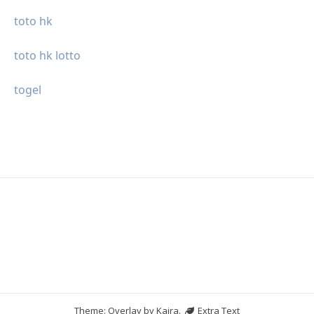
toto hk
toto hk lotto
togel
Theme: Overlay by
Kaira
.
Extra Text