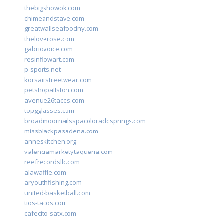
thebigshowok.com
chimeandstave.com
greatwallseafoodny.com
theloverose.com
gabriovoice.com
resinflowart.com
p-sports.net
korsairstreetwear.com
petshopallston.com
avenue26tacos.com
topgglasses.com
broadmoornailsspacoloradosprings.com
missblackpasadena.com
anneskitchen.org
valenciamarketytaqueria.com
reefrecordsllc.com
alawaffle.com
aryouthfishing.com
united-basketball.com
tios-tacos.com
cafecito-satx.com