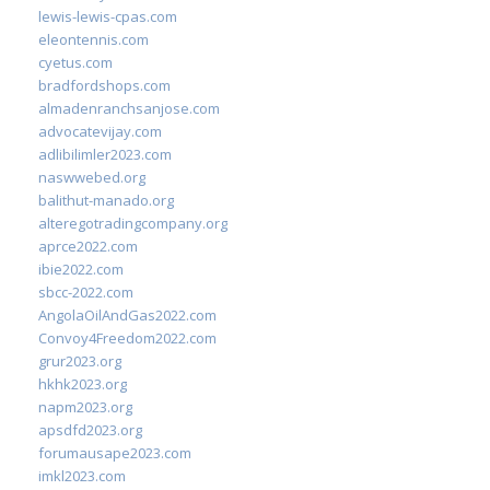
lewis-lewis-cpas.com
eleontennis.com
cyetus.com
bradfordshops.com
almadenranchsanjose.com
advocatevijay.com
adlibilimler2023.com
naswwebed.org
balithut-manado.org
alteregotradingcompany.org
aprce2022.com
ibie2022.com
sbcc-2022.com
AngolaOilAndGas2022.com
Convoy4Freedom2022.com
grur2023.org
hkhk2023.org
napm2023.org
apsdfd2023.org
forumausape2023.com
imkl2023.com