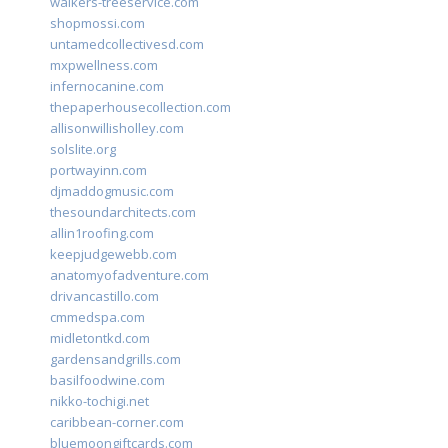
walkers-treeservice.com
shopmossi.com
untamedcollectivesd.com
mxpwellness.com
infernocanine.com
thepaperhousecollection.com
allisonwillisholley.com
solslite.org
portwayinn.com
djmaddogmusic.com
thesoundarchitects.com
allin1roofing.com
keepjudgewebb.com
anatomyofadventure.com
drivancastillo.com
cmmedspa.com
midletontkd.com
gardensandgrills.com
basilfoodwine.com
nikko-tochigi.net
caribbean-corner.com
bluemoongiftcards.com