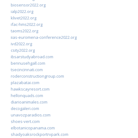
biosensor2022.org
ialp2022.org
klivet2022.org
ifac-hms2022.org
taoms2022.org
iias-euromena-conference2022.org
ivd2022.org
csity2022.org
ibsarstudyabroad.com
bennusehgall.com
tsecincinnati.com
roderconstructiongroup.com
plazabatai.com
hawkscayresort.com
hellonquads.com
diarioanimales.com
decogaleri.com
unavozparadios.com
shoes-vert.com
elbotanicopanama.com
shadyoaksrockportrvpark.com