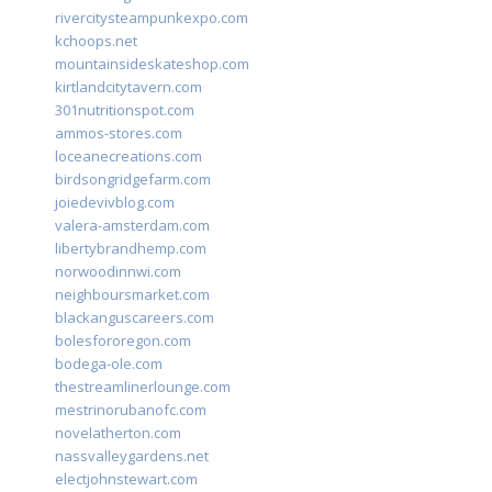
rivercitysteampunkexpo.com
kchoops.net
mountainsideskateshop.com
kirtlandcitytavern.com
301nutritionspot.com
ammos-stores.com
loceanecreations.com
birdsongridgefarm.com
joiedevivblog.com
valera-amsterdam.com
libertybrandhemp.com
norwoodinnwi.com
neighboursmarket.com
blackanguscareers.com
bolesfororegon.com
bodega-ole.com
thestreamlinerlounge.com
mestrinorubanofc.com
novelatherton.com
nassvalleygardens.net
electjohnstewart.com