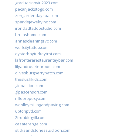
graduacionviu2023.com
pecanjackstogo.com
zengardendayspa.com
sparklejewelryinc.com
ironcladtattoostudio.com
bruinshome.com
annascleaningsvc.com
wolfcitytattoo.com
oysterbayturkeytrot.com
lafronterarestauranteybar.com
lilyandrosetearoom.com
olivesburgberrypatch.com
theslushkids.com
giobastian.com
glpascensori.com
rifloorepoxy.com
woolleymillingandpaving.com
uptonpvd.com
2troublegrill.com
casateranga.com
sticksandstonesstudiooh.com