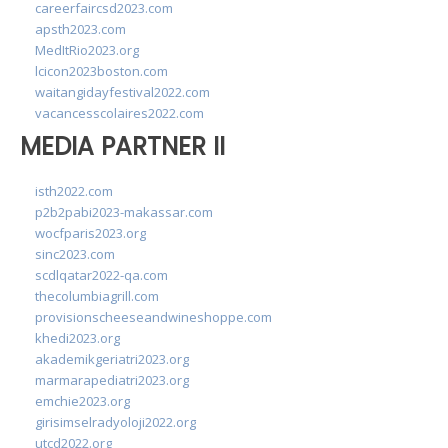
careerfaircsd2023.com
apsth2023.com
MedItRio2023.org
lcicon2023boston.com
waitangidayfestival2022.com
vacancesscolaires2022.com
MEDIA PARTNER II
isth2022.com
p2b2pabi2023-makassar.com
wocfparis2023.org
sinc2023.com
scdlqatar2022-qa.com
thecolumbiagrill.com
provisionscheeseandwineshoppe.com
khedi2023.org
akademikgeriatri2023.org
marmarapediatri2023.org
emchie2023.org
girisimselradyoloji2022.org
utcd2022.org