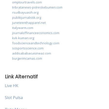
omptourtravels.com
tribratanews-polreskebumen.com
rsudbayuasih.org
publikjurnalistik.org
juneteenthapparel.net
italywarm.com
journaloffinanceeconomics.com
kvk-kumari.org
foodscienceandtechnology.com
scisportsscience.com
addisababacuisineaz.com
burgerimcamas.com
Link Alternatif
Live HK
Slot Pulsa