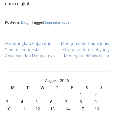
dunia digital.
Posted in
Blog
Tagged
kejahatan cyber
Post
Mengungkap Kejahatan
Mengenal Berbagai Jenis
Siber di Indonesia:
Kejahatan Internet yang
Ancaman dan Dampaknya
Meningkat di Indonesia
navigation
August 2026
M
T
W
T
F
S
S
1
2
3
4
5
6
7
8
9
10
11
12
13
14
15
16