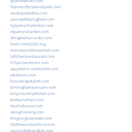
quartzliterary.com
friendsofbroderickpark.com
studiopiattellina.com
jannagrillspringfield.com
fujiyamacharleston.com
elpatronchardon.com
donglaishun-order.com
fiamc-rome2022.org
mariceworldessentials.com
lafisheriarestaurant.com
915jazzandmore.com
aguadulce-countryfair.com
jakehovis.com
bosswingsduluth.com
birminghamautocare.com
tonyscountrykitchen.com
jbellasnailspa.com
mychaihouse.com
alvisgrooming.com
thegeorginaestate.com
blythewoodseafood.com
paolosdelibangkok.com