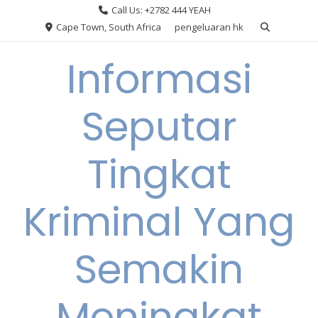
Skip
Call Us: +2782 444 YEAH
to
Cape Town, South Africa
pengeluaran hk
content
Informasi
Seputar
Tingkat
Kriminal Yang
Semakin
Meningkat