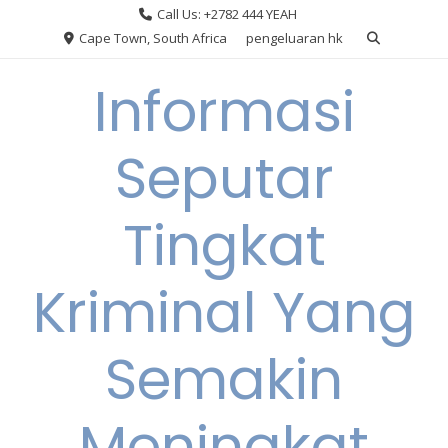
Skip
Call Us: +2782 444 YEAH
to
Cape Town, South Africa
pengeluaran hk
content
Informasi
Seputar
Tingkat
Kriminal Yang
Semakin
Meningkat