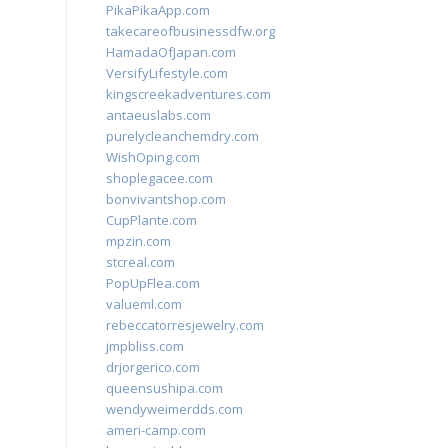
PikaPikaApp.com
takecareofbusinessdfw.org
HamadaOfJapan.com
VersifyLifestyle.com
kingscreekadventures.com
antaeuslabs.com
purelycleanchemdry.com
WishOping.com
shoplegacee.com
bonvivantshop.com
CupPlante.com
mpzin.com
stcreal.com
PopUpFlea.com
valueml.com
rebeccatorresjewelry.com
jmpbliss.com
drjorgerico.com
queensushipa.com
wendyweimerdds.com
ameri-camp.com