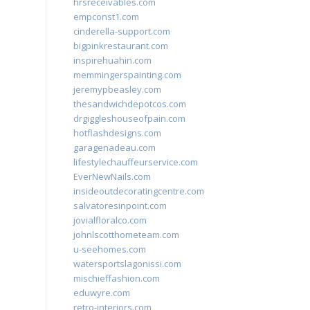
hrsreceivables.com
empconst1.com
cinderella-support.com
bigpinkrestaurant.com
inspirehuahin.com
memmingerspainting.com
jeremypbeasley.com
thesandwichdepotcos.com
drgiggleshouseofpain.com
hotflashdesigns.com
garagenadeau.com
lifestylechauffeurservice.com
EverNewNails.com
insideoutdecoratingcentre.com
salvatoresinpoint.com
jovialfloralco.com
johnlscotthometeam.com
u-seehomes.com
watersportslagonissi.com
mischieffashion.com
eduwyre.com
retro-interiors.com