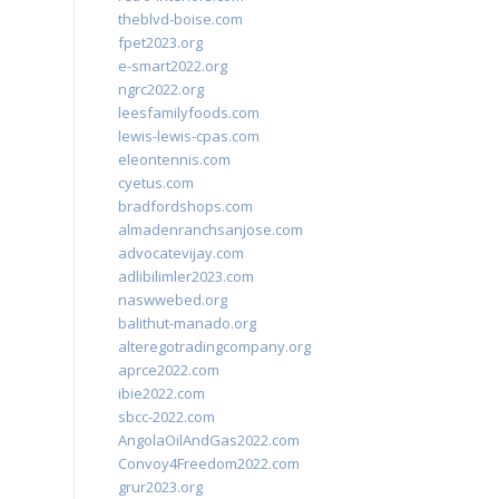
theblvd-boise.com
fpet2023.org
e-smart2022.org
ngrc2022.org
leesfamilyfoods.com
lewis-lewis-cpas.com
eleontennis.com
cyetus.com
bradfordshops.com
almadenranchsanjose.com
advocatevijay.com
adlibilimler2023.com
naswwebed.org
balithut-manado.org
alteregotradingcompany.org
aprce2022.com
ibie2022.com
sbcc-2022.com
AngolaOilAndGas2022.com
Convoy4Freedom2022.com
grur2023.org