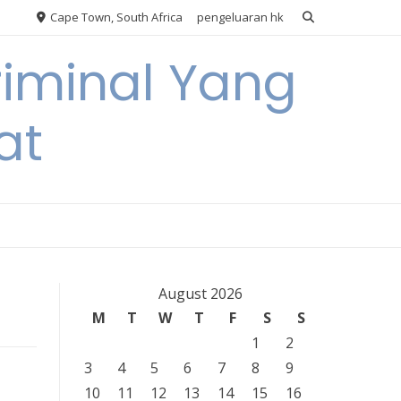
Cape Town, South Africa
pengeluaran hk
riminal Yang
at
August 2026
M
T
W
T
F
S
S
1
2
3
4
5
6
7
8
9
n
10
11
12
13
14
15
16