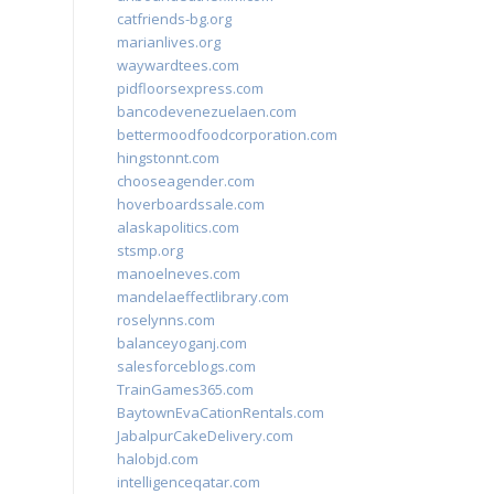
catfriends-bg.org
marianlives.org
waywardtees.com
pidfloorsexpress.com
bancodevenezuelaen.com
bettermoodfoodcorporation.com
hingstonnt.com
chooseagender.com
hoverboardssale.com
alaskapolitics.com
stsmp.org
manoelneves.com
mandelaeffectlibrary.com
roselynns.com
balanceyoganj.com
salesforceblogs.com
TrainGames365.com
BaytownEvaCationRentals.com
JabalpurCakeDelivery.com
halobjd.com
intelligenceqatar.com