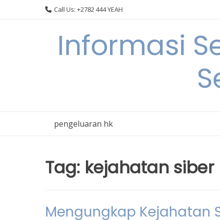
Skip
Call Us: +2782 444 YEAH
to
content
Informasi S
S
pengeluaran hk
Tag:
kejahatan siber
Mengungkap Kejahatan S