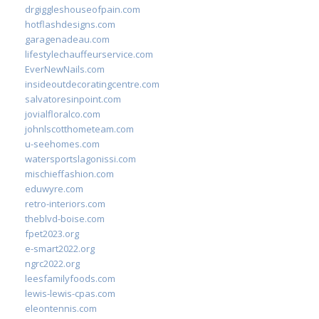
drgiggleshouseofpain.com
hotflashdesigns.com
garagenadeau.com
lifestylechauffeurservice.com
EverNewNails.com
insideoutdecoratingcentre.com
salvatoresinpoint.com
jovialfloralco.com
johnlscotthometeam.com
u-seehomes.com
watersportslagonissi.com
mischieffashion.com
eduwyre.com
retro-interiors.com
theblvd-boise.com
fpet2023.org
e-smart2022.org
ngrc2022.org
leesfamilyfoods.com
lewis-lewis-cpas.com
eleontennis.com