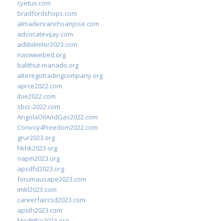
cyetus.com
bradfordshops.com
almadenranchsanjose.com
advocatevijay.com
adlibilimler2023.com
naswwebed.org
balithut-manado.org
alteregotradingcompany.org
aprce2022.com
ibie2022.com
sbcc-2022.com
AngolaOilAndGas2022.com
Convoy4Freedom2022.com
grur2023.org
hkhk2023.org
napm2023.org
apsdfd2023.org
forumausape2023.com
imkl2023.com
careerfaircsd2023.com
apsth2023.com
MedItRio2023.org