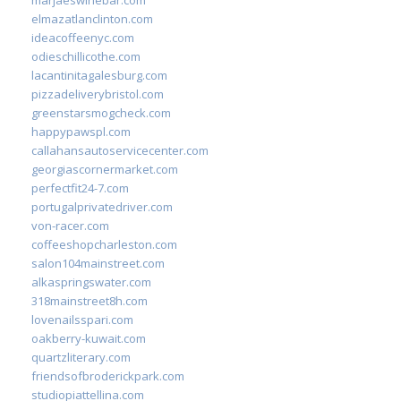
elmazatlanclinton.com
ideacoffeenyc.com
odieschillicothe.com
lacantinitagalesburg.com
pizzadeliverybristol.com
greenstarsmogcheck.com
happypawspl.com
callahansautoservicecenter.com
georgiascornermarket.com
perfectfit24-7.com
portugalprivatedriver.com
von-racer.com
coffeeshopcharleston.com
salon104mainstreet.com
alkaspringswater.com
318mainstreet8h.com
lovenailsspari.com
oakberry-kuwait.com
quartzliterary.com
friendsofbroderickpark.com
studiopiattellina.com