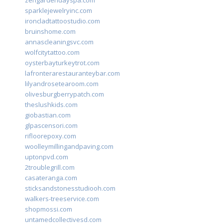
zengardendayspa.com
sparklejewelryinc.com
ironcladtattoostudio.com
bruinshome.com
annascleaningsvc.com
wolfcitytattoo.com
oysterbayturkeytrot.com
lafronterarestauranteybar.com
lilyandrosetearoom.com
olivesburgberrypatch.com
theslushkids.com
giobastian.com
glpascensori.com
rifloorepoxy.com
woolleymillingandpaving.com
uptonpvd.com
2troublegrill.com
casateranga.com
sticksandstonesstudiooh.com
walkers-treeservice.com
shopmossi.com
untamedcollectivesd.com