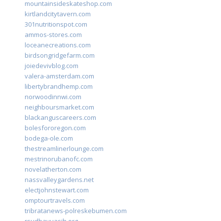
mountainsideskateshop.com
kirtlandcitytavern.com
301nutritionspot.com
ammos-stores.com
loceanecreations.com
birdsongridgefarm.com
joiedevivblog.com
valera-amsterdam.com
libertybrandhemp.com
norwoodinnwi.com
neighboursmarket.com
blackanguscareers.com
bolesfororegon.com
bodega-ole.com
thestreamlinerlounge.com
mestrinorubanofc.com
novelatherton.com
nassvalleygardens.net
electjohnstewart.com
omptourtravels.com
tribratanews-polreskebumen.com