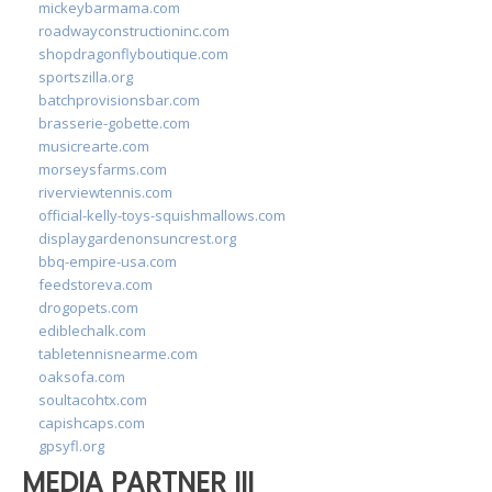
mickeybarmama.com
roadwayconstructioninc.com
shopdragonflyboutique.com
sportszilla.org
batchprovisionsbar.com
brasserie-gobette.com
musicrearte.com
morseysfarms.com
riverviewtennis.com
official-kelly-toys-squishmallows.com
displaygardenonsuncrest.org
bbq-empire-usa.com
feedstoreva.com
drogopets.com
ediblechalk.com
tabletennisnearme.com
oaksofa.com
soultacohtx.com
capishcaps.com
gpsyfl.org
MEDIA PARTNER III