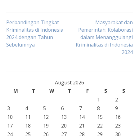
Post
Perbandingan Tingkat
Masyarakat dan
Kriminalitas di Indonesia
Pemerintah: Kolaborasi
2024 dengan Tahun
dalam Menanggulangi
navigation
Sebelumnya
Kriminalitas di Indonesia
2024
August 2026
M
T
W
T
F
S
S
1
2
3
4
5
6
7
8
9
10
11
12
13
14
15
16
17
18
19
20
21
22
23
24
25
26
27
28
29
30