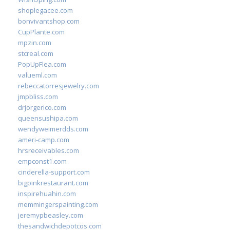
shoplegacee.com
bonvivantshop.com
CupPlante.com
mpzin.com
stcreal.com
PopUpFlea.com
valueml.com
rebeccatorresjewelry.com
jmpbliss.com
drjorgerico.com
queensushipa.com
wendyweimerdds.com
ameri-camp.com
hrsreceivables.com
empconst1.com
cinderella-support.com
bigpinkrestaurant.com
inspirehuahin.com
memmingerspainting.com
jeremypbeasley.com
thesandwichdepotcos.com