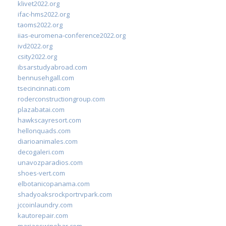
klivet2022.org
ifac-hms2022.org
taoms2022.org
iias-euromena-conference2022.org
ivd2022.org
csity2022.org
ibsarstudyabroad.com
bennusehgall.com
tsecincinnati.com
roderconstructiongroup.com
plazabatai.com
hawkscayresort.com
hellonquads.com
diarioanimales.com
decogaleri.com
unavozparadios.com
shoes-vert.com
elbotanicopanama.com
shadyoaksrockportrvpark.com
jccoinlaundry.com
kautorepair.com
marjaeswinebar.com