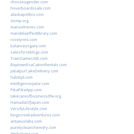
chooseagender.com
hoverboardssale.com
alaskapolitics.com
stsmp.org
manoelneves.com
mandelaeffectlibrary.com
roselynns.com
balanceyoganj.com
salesforceblogs.com
TrainGames365.com
BaytownEvaCationRentals.com
JabalpurCakeDelivery.com
halobjd.com
intelligenceqatar.com
PikaPikaApp.com
takecareofbusinessdfw.org
HamadaOfJapan.com
VersifyLifestyle.com
kingscreekadventures.com
antaeuslabs.com
purelycleanchemdry.com
WishOping.com