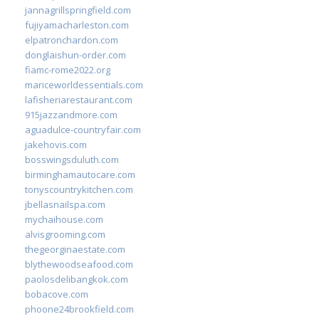
jannagrillspringfield.com
fujiyamacharleston.com
elpatronchardon.com
donglaishun-order.com
fiamc-rome2022.org
mariceworldessentials.com
lafisheriarestaurant.com
915jazzandmore.com
aguadulce-countryfair.com
jakehovis.com
bosswingsduluth.com
birminghamautocare.com
tonyscountrykitchen.com
jbellasnailspa.com
mychaihouse.com
alvisgrooming.com
thegeorginaestate.com
blythewoodseafood.com
paolosdelibangkok.com
bobacove.com
phoone24brookfield.com