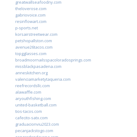
greatwallseafoodny.com
theloverose.com
gabriovoice.com
resinflowart.com
p-sports.net
korsairstreetwear.com
petshopallston.com
avenue26tacos.com
topgglasses.com
broadmoornailsspacoloradosprings.com
missblackpasadena.com
anneskitchen.org
valenciamarketytaqueria.com
reefrecordsllc.com
alawaffle.com
aryouthfishing.com
united-basketball.com
tios-tacos.com
cafecito-satx.com
graduacionviu2023.com
pecanjackstogo.com