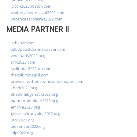
lcicon2023boston.com
waitangidayfestival2022.com
vacancesscolaires2022.com
MEDIA PARTNER II
isth2022.com
p2b2pabi2023-makassar.com
wocfparis2023.org
sinc2023.com
scdlqatar2022-qa.com
thecolumbiagrill.com
provisionscheeseandwineshoppe.com
khedi2023.org
akademikgeriatri2023.org
marmarapediatri2023.org
emchie2023.org
girisimselradyoloji2022.org
utcd2022.org
biosensor2022.org
ialp2022.org