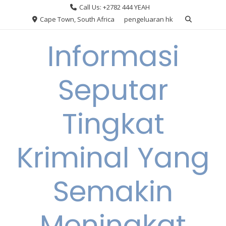
Skip
Call Us: +2782 444 YEAH
to
Cape Town, South Africa
pengeluaran hk
content
Informasi
Seputar
Tingkat
Kriminal Yang
Semakin
Meningkat