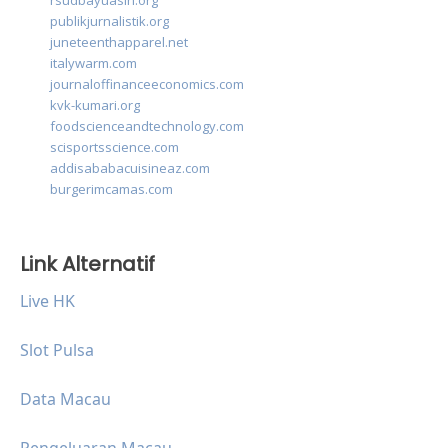
rsudbayuasih.org
publikjurnalistik.org
juneteenthapparel.net
italywarm.com
journaloffinanceeconomics.com
kvk-kumari.org
foodscienceandtechnology.com
scisportsscience.com
addisababacuisineaz.com
burgerimcamas.com
Link Alternatif
Live HK
Slot Pulsa
Data Macau