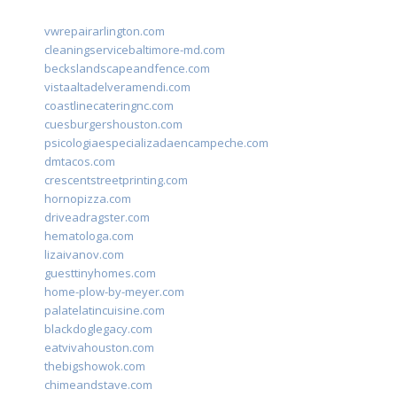
vwrepairarlington.com
cleaningservicebaltimore-md.com
beckslandscapeandfence.com
vistaaltadelveramendi.com
coastlinecateringnc.com
cuesburgershouston.com
psicologiaespecializadaencampeche.com
dmtacos.com
crescentstreetprinting.com
hornopizza.com
driveadragster.com
hematologa.com
lizaivanov.com
guesttinyhomes.com
home-plow-by-meyer.com
palatelatincuisine.com
blackdoglegacy.com
eatvivahouston.com
thebigshowok.com
chimeandstave.com