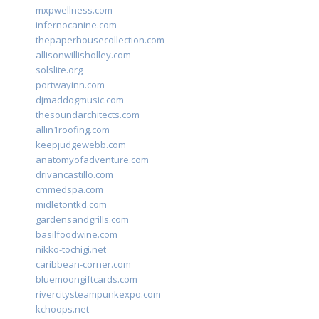
mxpwellness.com
infernocanine.com
thepaperhousecollection.com
allisonwillisholley.com
solslite.org
portwayinn.com
djmaddogmusic.com
thesoundarchitects.com
allin1roofing.com
keepjudgewebb.com
anatomyofadventure.com
drivancastillo.com
cmmedspa.com
midletontkd.com
gardensandgrills.com
basilfoodwine.com
nikko-tochigi.net
caribbean-corner.com
bluemoongiftcards.com
rivercitysteampunkexpo.com
kchoops.net