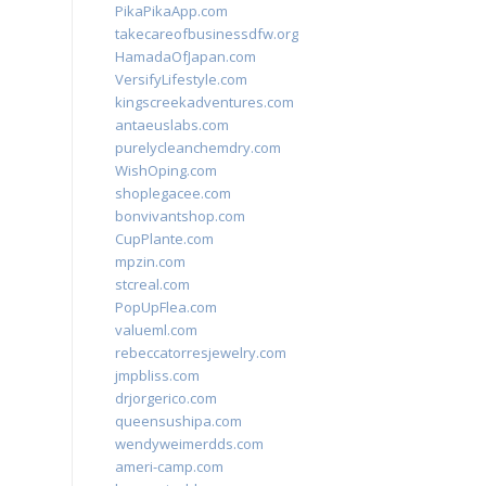
PikaPikaApp.com
takecareofbusinessdfw.org
HamadaOfJapan.com
VersifyLifestyle.com
kingscreekadventures.com
antaeuslabs.com
purelycleanchemdry.com
WishOping.com
shoplegacee.com
bonvivantshop.com
CupPlante.com
mpzin.com
stcreal.com
PopUpFlea.com
valueml.com
rebeccatorresjewelry.com
jmpbliss.com
drjorgerico.com
queensushipa.com
wendyweimerdds.com
ameri-camp.com