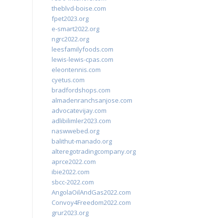
theblvd-boise.com
fpet2023.org
e-smart2022.org
ngrc2022.org
leesfamilyfoods.com
lewis-lewis-cpas.com
eleontennis.com
cyetus.com
bradfordshops.com
almadenranchsanjose.com
advocatevijay.com
adlibilimler2023.com
naswwebed.org
balithut-manado.org
alteregotradingcompany.org
aprce2022.com
ibie2022.com
sbcc-2022.com
AngolaOilAndGas2022.com
Convoy4Freedom2022.com
grur2023.org