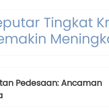
eputar Tingkat K
emakin Meningk
tan Pedesaan: Ancaman
a