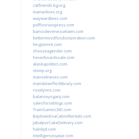
catfriends-bg.org
marianlives.org
waywardtees.com
pidfloorsexpress.com
bancodevenezuelaen.com
bettermoodfoodcorporation.com
hingstonnt.com
chooseagender.com
hoverboardssale.com
alaskapolitics.com
stsmp.org
manoelneves.com
mandelaeffectlibrary.com
roselynns.com
balanceyoganj.com
salesforceblogs.com
TrainGames365.com
BaytownEvaCationRentals.com
JabalpurCakeDelivery.com
halobjd.com
intelligenceqatar.com