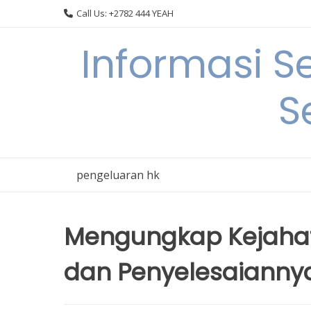
Skip
Call Us: +2782 444 YEAH
to
content
Informasi S
S
pengeluaran hk
Mengungkap Kejaha
dan Penyelesaianny