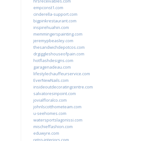
hrsreceivables.com
empconst1.com
cinderella-support.com
bigpinkrestaurant.com
inspirehuahin.com
memmingerspainting.com
jeremypbeasley.com
thesandwichdepotcos.com
drgiggleshouseofpain.com
hotflashdesigns.com
garagenadeau.com
lifestylechauffeurservice.com
EverNewNails.com
insideoutdecoratingcentre.com
salvatoresinpoint.com
jovialfloralco.com
johnlscotthometeam.com
u-seehomes.com
watersportslagonissi.com
mischieffashion.com
eduwyre.com
retro-interiors.com