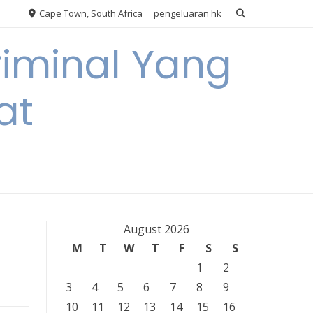
Cape Town, South Africa
pengeluaran hk
riminal Yang
at
August 2026
M
T
W
T
F
S
S
1
2
3
4
5
6
7
8
9
10
11
12
13
14
15
16