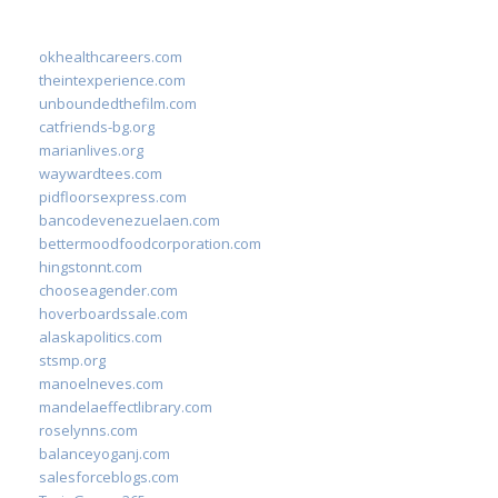
okhealthcareers.com
theintexperience.com
unboundedthefilm.com
catfriends-bg.org
marianlives.org
waywardtees.com
pidfloorsexpress.com
bancodevenezuelaen.com
bettermoodfoodcorporation.com
hingstonnt.com
chooseagender.com
hoverboardssale.com
alaskapolitics.com
stsmp.org
manoelneves.com
mandelaeffectlibrary.com
roselynns.com
balanceyoganj.com
salesforceblogs.com