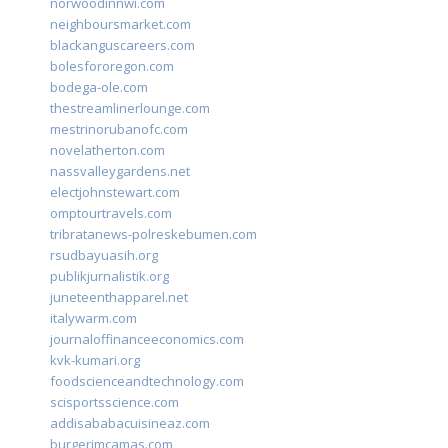
norwoodinnwi.com
neighboursmarket.com
blackanguscareers.com
bolesfororegon.com
bodega-ole.com
thestreamlinerlounge.com
mestrinorubanofc.com
novelatherton.com
nassvalleygardens.net
electjohnstewart.com
omptourtravels.com
tribratanews-polreskebumen.com
rsudbayuasih.org
publikjurnalistik.org
juneteenthapparel.net
italywarm.com
journaloffinanceeconomics.com
kvk-kumari.org
foodscienceandtechnology.com
scisportsscience.com
addisababacuisineaz.com
burgerimcamas.com