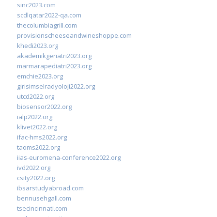
sinc2023.com
scdlqatar2022-qa.com
thecolumbiagrill.com
provisionscheeseandwineshoppe.com
khedi2023.org
akademikgeriatri2023.org
marmarapediatri2023.org
emchie2023.org
girisimselradyoloji2022.org
utcd2022.org
biosensor2022.org
ialp2022.org
klivet2022.org
ifac-hms2022.org
taoms2022.org
iias-euromena-conference2022.org
ivd2022.org
csity2022.org
ibsarstudyabroad.com
bennusehgall.com
tsecincinnati.com