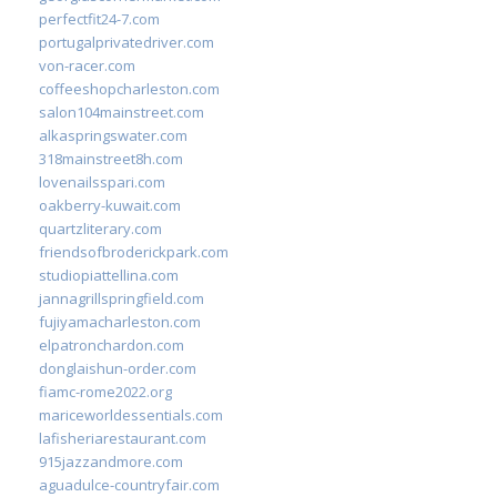
perfectfit24-7.com
portugalprivatedriver.com
von-racer.com
coffeeshopcharleston.com
salon104mainstreet.com
alkaspringswater.com
318mainstreet8h.com
lovenailsspari.com
oakberry-kuwait.com
quartzliterary.com
friendsofbroderickpark.com
studiopiattellina.com
jannagrillspringfield.com
fujiyamacharleston.com
elpatronchardon.com
donglaishun-order.com
fiamc-rome2022.org
mariceworldessentials.com
lafisheriarestaurant.com
915jazzandmore.com
aguadulce-countryfair.com