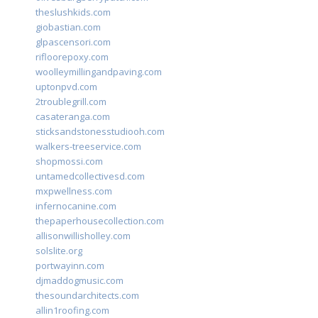
theslushkids.com
giobastian.com
glpascensori.com
rifloorepoxy.com
woolleymillingandpaving.com
uptonpvd.com
2troublegrill.com
casateranga.com
sticksandstonesstudiooh.com
walkers-treeservice.com
shopmossi.com
untamedcollectivesd.com
mxpwellness.com
infernocanine.com
thepaperhousecollection.com
allisonwillisholley.com
solslite.org
portwayinn.com
djmaddogmusic.com
thesoundarchitects.com
allin1roofing.com