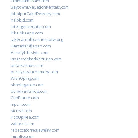
TrainGames365.com
BaytownEvaCationRentals.com
JabalpurCakeDelivery.com
halobjd.com
intelligenceqatar.com
PikaPikaApp.com
takecareofbusinessdfw.org
HamadaOfJapan.com
VersifyLifestyle.com
kingscreekadventures.com
antaeuslabs.com
purelycleanchemdry.com
WishOping.com
shoplegacee.com
bonvivantshop.com
CupPlante.com
mpzin.com
stcreal.com
PopUpFlea.com
valueml.com
rebeccatorresjewelry.com
jmpbliss.com