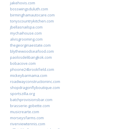
jakehovis.com
bosswingsduluth.com
birminghamautocare.com
tonyscountrykitchen.com
jbellasnailspa.com
mychaihouse.com
alvisgrooming.com
thegeorginaestate.com
blythewoodseafood.com
paolosdelibangkok.com
bobacove.com
phoone24brookfield.com
mickeybarmama.com
roadwayconstructioninc.com
shopdragonflyboutique.com
sportszilla.org
batchprovisionsbar.com
brasserie-gobette.com
musicrearte.com
morseysfarms.com
riverviewtennis.com