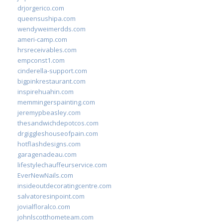
drjorgerico.com
queensushipa.com
wendyweimerdds.com
ameri-camp.com
hrsreceivables.com
empconst1.com
cinderella-support.com
bigpinkrestaurant.com
inspirehuahin.com
memmingerspainting.com
jeremypbeasley.com
thesandwichdepotcos.com
drgiggleshouseofpain.com
hotflashdesigns.com
garagenadeau.com
lifestylechauffeurservice.com
EverNewNails.com
insideoutdecoratingcentre.com
salvatoresinpoint.com
jovialfloralco.com
johnlscotthometeam.com