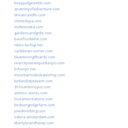
keepjudgewebb.com
anatomyofadventure.com
drivancastillo.com
cmmedspa.com
midletontkd.com
gardensandgrills.com
basilfoodwine.com
nikko-tochigi.net
caribbean-corner.com
bluemoongiftcards.com
rivercitysteampunkexpo.com
kchoops.net
mountainsideskateshop.com
kirtlandcitytavern.com
301nutritionspot.com
ammos-stores.com
loceanecreations.com
birdsongridgefarm.com
joiedevivblog.com
valera-amsterdam.com
libertybrandhemp.com