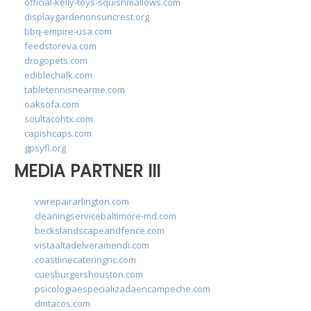
official-kelly-toys-squishmallows.com
displaygardenonsuncrest.org
bbq-empire-usa.com
feedstoreva.com
drogopets.com
ediblechalk.com
tabletennisnearme.com
oaksofa.com
soultacohtx.com
capishcaps.com
gpsyfl.org
MEDIA PARTNER III
vwrepairarlington.com
cleaningservicebaltimore-md.com
beckslandscapeandfence.com
vistaaltadelveramendi.com
coastlinecateringnc.com
cuesburgershouston.com
psicologiaespecializadaencampeche.com
dmtacos.com