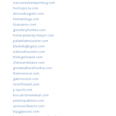
crescentstreetprinting.com
hornopizza.com
driveadragster.com
hematologa.com
lizaivanov.com
guesttinyhomes.com
home-plow-by-meyer.com
palatelatincuisine.com
blackdoglegacy.com
eatvivahouston.com
thebigshowok.com
chimeandstave.com
greatwallseafoodny.com
theloverose.com
gabriovoice.com
resinflowart.com
p-sports.net
korsairstreetwear.com
petshopallston.com
avenue26tacos.com
topgglasses.com