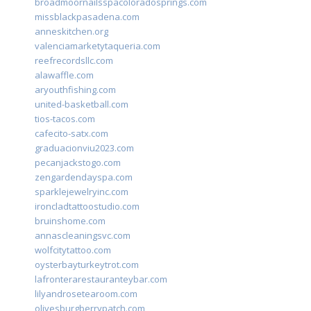
broadmoornailsspacoloradosprings.com
missblackpasadena.com
anneskitchen.org
valenciamarketytaqueria.com
reefrecordsllc.com
alawaffle.com
aryouthfishing.com
united-basketball.com
tios-tacos.com
cafecito-satx.com
graduacionviu2023.com
pecanjackstogo.com
zengardendayspa.com
sparklejewelryinc.com
ironcladtattoostudio.com
bruinshome.com
annascleaningsvc.com
wolfcitytattoo.com
oysterbayturkeytrot.com
lafronterarestauranteybar.com
lilyandrosetearoom.com
olivesburgberrypatch.com