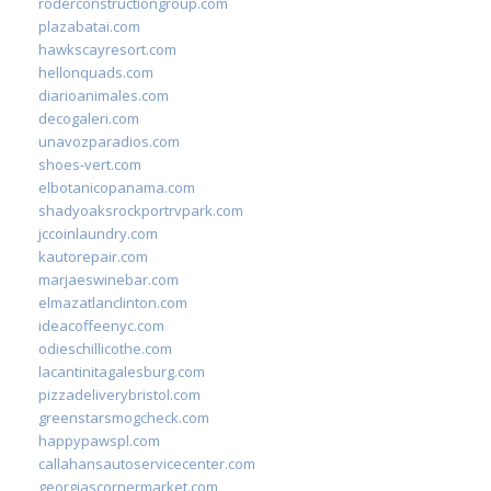
roderconstructiongroup.com
plazabatai.com
hawkscayresort.com
hellonquads.com
diarioanimales.com
decogaleri.com
unavozparadios.com
shoes-vert.com
elbotanicopanama.com
shadyoaksrockportrvpark.com
jccoinlaundry.com
kautorepair.com
marjaeswinebar.com
elmazatlanclinton.com
ideacoffeenyc.com
odieschillicothe.com
lacantinitagalesburg.com
pizzadeliverybristol.com
greenstarsmogcheck.com
happypawspl.com
callahansautoservicecenter.com
georgiascornermarket.com