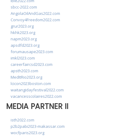
ibie2022.com
sbcc-2022.com
AngolaOilAndGas2022.com
Convoy4Freedom2022.com
grur2023.org
hkhk2023.org
napm2023.org
apsdfd2023.org
forumausape2023.com
imkl2023.com
careerfaircsd2023.com
apsth2023.com
MedItRio2023.org
lcicon2023boston.com
waitangidayfestival2022.com
vacancesscolaires2022.com
MEDIA PARTNER II
isth2022.com
p2b2pabi2023-makassar.com
wocfparis2023.org