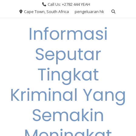
Skip
Call Us: +2782 444 YEAH
to
Cape Town, South Africa
pengeluaran hk
content
Informasi
Seputar
Tingkat
Kriminal Yang
Semakin
Meningkat