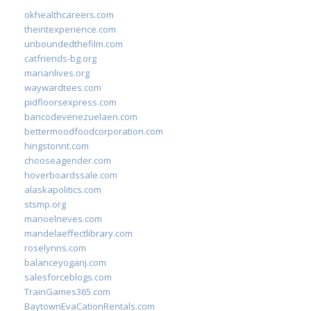
okhealthcareers.com
theintexperience.com
unboundedthefilm.com
catfriends-bg.org
marianlives.org
waywardtees.com
pidfloorsexpress.com
bancodevenezuelaen.com
bettermoodfoodcorporation.com
hingstonnt.com
chooseagender.com
hoverboardssale.com
alaskapolitics.com
stsmp.org
manoelneves.com
mandelaeffectlibrary.com
roselynns.com
balanceyoganj.com
salesforceblogs.com
TrainGames365.com
BaytownEvaCationRentals.com