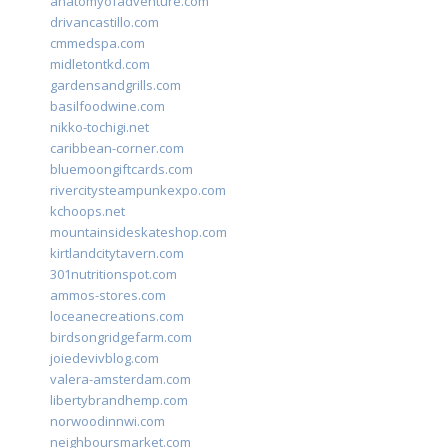
anatomyofadventure.com
drivancastillo.com
cmmedspa.com
midletontkd.com
gardensandgrills.com
basilfoodwine.com
nikko-tochigi.net
caribbean-corner.com
bluemoongiftcards.com
rivercitysteampunkexpo.com
kchoops.net
mountainsideskateshop.com
kirtlandcitytavern.com
301nutritionspot.com
ammos-stores.com
loceanecreations.com
birdsongridgefarm.com
joiedevivblog.com
valera-amsterdam.com
libertybrandhemp.com
norwoodinnwi.com
neighboursmarket.com