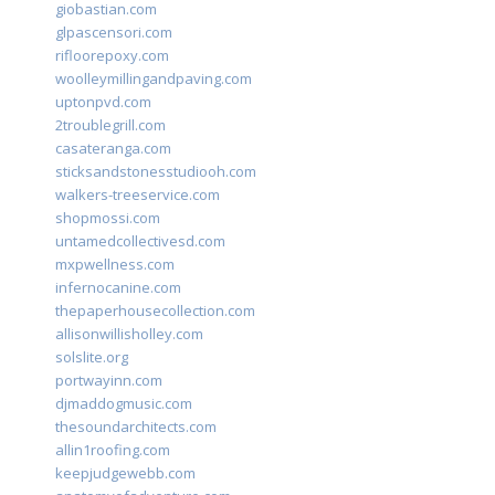
giobastian.com
glpascensori.com
rifloorepoxy.com
woolleymillingandpaving.com
uptonpvd.com
2troublegrill.com
casateranga.com
sticksandstonesstudiooh.com
walkers-treeservice.com
shopmossi.com
untamedcollectivesd.com
mxpwellness.com
infernocanine.com
thepaperhousecollection.com
allisonwillisholley.com
solslite.org
portwayinn.com
djmaddogmusic.com
thesoundarchitects.com
allin1roofing.com
keepjudgewebb.com