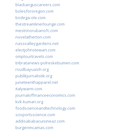
blackanguscareers.com
bolesfororegon.com
bodega-ole.com
thestreamlinerlounge.com
mestrinorubanofc.com
novelatherton.com
nassvalleygardens.net
electjohnstewart.com
omptourtravels.com
tribratanews-polreskebumen.com
rsudbayuasih.org
publikjurnalistik.org
juneteenthapparel.net
italywarm.com
journaloffinanceeconomics.com
kvk-kumari.org
foodscienceandtechnology.com
scisportsscience.com
addisababacuisineaz.com
burgerimcamas.com