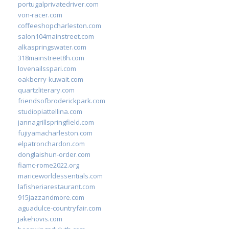
portugalprivatedriver.com
von-racer.com
coffeeshopcharleston.com
salon104mainstreet.com
alkaspringswater.com
318mainstreet8h.com
lovenailsspari.com
oakberry-kuwait.com
quartzliterary.com
friendsofbroderickpark.com
studiopiattellina.com
jannagrillspringfield.com
fujiyamacharleston.com
elpatronchardon.com
donglaishun-order.com
fiamc-rome2022.org
mariceworldessentials.com
lafisheriarestaurant.com
915jazzandmore.com
aguadulce-countryfair.com
jakehovis.com