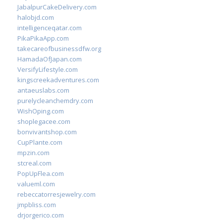
JabalpurCakeDelivery.com
halobjd.com
intelligenceqatar.com
PikaPikaApp.com
takecareofbusinessdfw.org
HamadaOfJapan.com
VersifyLifestyle.com
kingscreekadventures.com
antaeuslabs.com
purelycleanchemdry.com
WishOping.com
shoplegacee.com
bonvivantshop.com
CupPlante.com
mpzin.com
stcreal.com
PopUpFlea.com
valueml.com
rebeccatorresjewelry.com
jmpbliss.com
drjorgerico.com