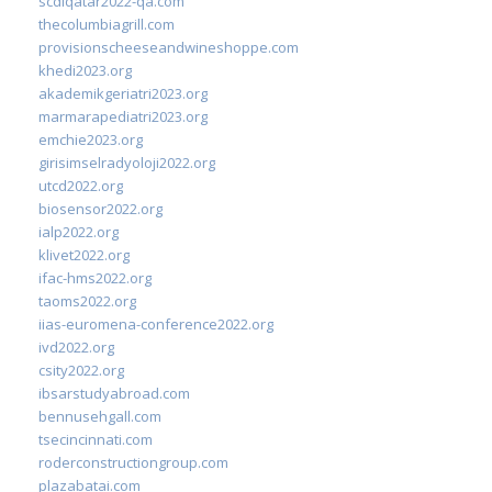
scdlqatar2022-qa.com
thecolumbiagrill.com
provisionscheeseandwineshoppe.com
khedi2023.org
akademikgeriatri2023.org
marmarapediatri2023.org
emchie2023.org
girisimselradyoloji2022.org
utcd2022.org
biosensor2022.org
ialp2022.org
klivet2022.org
ifac-hms2022.org
taoms2022.org
iias-euromena-conference2022.org
ivd2022.org
csity2022.org
ibsarstudyabroad.com
bennusehgall.com
tsecincinnati.com
roderconstructiongroup.com
plazabatai.com