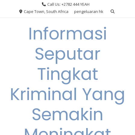
Skip
Call Us: +2782 444 YEAH
to
Cape Town, South Africa
pengeluaran hk
content
Informasi
Seputar
Tingkat
Kriminal Yang
Semakin
Meningkat