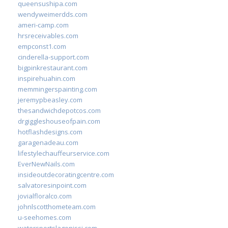
queensushipa.com
wendyweimerdds.com
ameri-camp.com
hrsreceivables.com
empconst1.com
cinderella-support.com
bigpinkrestaurant.com
inspirehuahin.com
memmingerspainting.com
jeremypbeasley.com
thesandwichdepotcos.com
drgiggleshouseofpain.com
hotflashdesigns.com
garagenadeau.com
lifestylechauffeurservice.com
EverNewNails.com
insideoutdecoratingcentre.com
salvatoresinpoint.com
jovialfloralco.com
johnlscotthometeam.com
u-seehomes.com