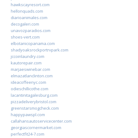
hawkscayresort.com
hellonquads.com
diarioanimales.com
decogaleri.com
unavozparadios.com
shoes-vert.com
elbotanicopanama.com
shadyoaksrockportrvpark.com
jccoinlaundry.com
kautorepair.com
marjaeswinebar.com
elmazatlanclinton.com
ideacoffeenyc.com
odieschillicothe.com
lacantinitagalesburg.com
pizzadeliverybristol.com
greenstarsmogcheck.com
happypawspl.com
callahansautoservicecenter.com
georgiascornermarket.com
perfectfit24-7.com