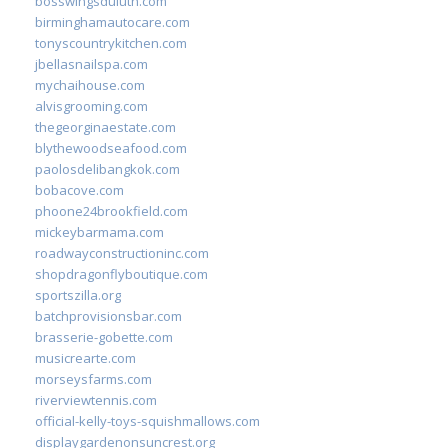
bosswingsduluth.com
birminghamautocare.com
tonyscountrykitchen.com
jbellasnailspa.com
mychaihouse.com
alvisgrooming.com
thegeorginaestate.com
blythewoodseafood.com
paolosdelibangkok.com
bobacove.com
phoone24brookfield.com
mickeybarmama.com
roadwayconstructioninc.com
shopdragonflyboutique.com
sportszilla.org
batchprovisionsbar.com
brasserie-gobette.com
musicrearte.com
morseysfarms.com
riverviewtennis.com
official-kelly-toys-squishmallows.com
displaygardenonsuncrest.org