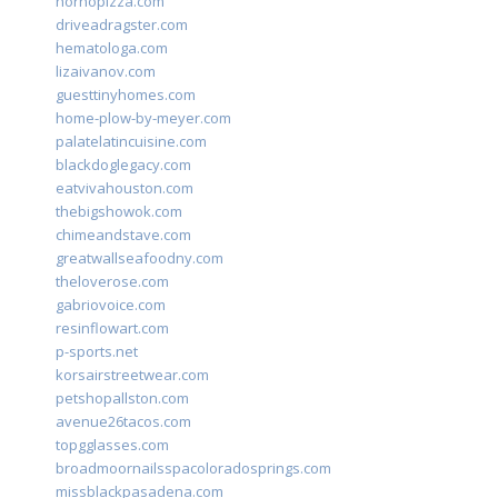
hornopizza.com
driveadragster.com
hematologa.com
lizaivanov.com
guesttinyhomes.com
home-plow-by-meyer.com
palatelatincuisine.com
blackdoglegacy.com
eatvivahouston.com
thebigshowok.com
chimeandstave.com
greatwallseafoodny.com
theloverose.com
gabriovoice.com
resinflowart.com
p-sports.net
korsairstreetwear.com
petshopallston.com
avenue26tacos.com
topgglasses.com
broadmoornailsspacoloradosprings.com
missblackpasadena.com