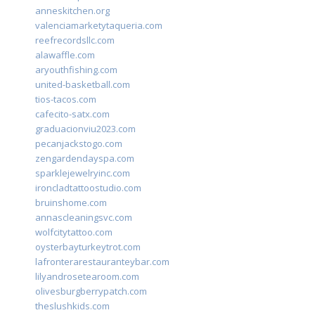
anneskitchen.org
valenciamarketytaqueria.com
reefrecordsllc.com
alawaffle.com
aryouthfishing.com
united-basketball.com
tios-tacos.com
cafecito-satx.com
graduacionviu2023.com
pecanjackstogo.com
zengardendayspa.com
sparklejewelryinc.com
ironcladtattoostudio.com
bruinshome.com
annascleaningsvc.com
wolfcitytattoo.com
oysterbayturkeytrot.com
lafronterarestauranteybar.com
lilyandrosetearoom.com
olivesburgberrypatch.com
theslushkids.com