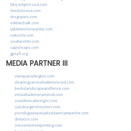
bbq-empire-usa.com
feedstoreva.com
drogopets.com
ediblechalk.com
tabletennisnearme.com
oaksofa.com
soultacohtx.com
capishcaps.com
gpsyfl.org
MEDIA PARTNER III
vwrepairarlington.com
cleaningservicebaltimore-md.com
beckslandscapeandfence.com
vistaaltadelveramendi.com
coastlinecateringnc.com
cuesburgershouston.com
psicologiaespecializadaencampeche.com
dmtacos.com
crescentstreetprinting.com