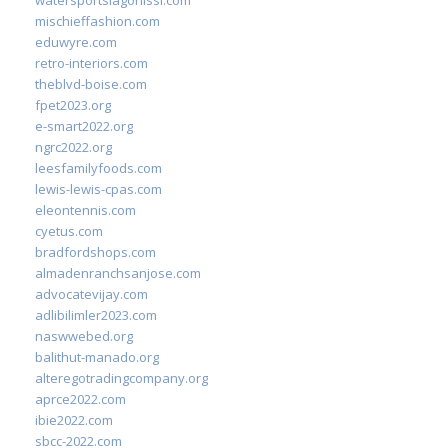
watersportslagonissi.com
mischieffashion.com
eduwyre.com
retro-interiors.com
theblvd-boise.com
fpet2023.org
e-smart2022.org
ngrc2022.org
leesfamilyfoods.com
lewis-lewis-cpas.com
eleontennis.com
cyetus.com
bradfordshops.com
almadenranchsanjose.com
advocatevijay.com
adlibilimler2023.com
naswwebed.org
balithut-manado.org
alteregotradingcompany.org
aprce2022.com
ibie2022.com
sbcc-2022.com