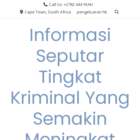
Skip
Call Us: +2782 444 YEAH
to
Cape Town, South Africa
pengeluaran hk
content
Informasi
Seputar
Tingkat
Kriminal Yang
Semakin
Meningkat