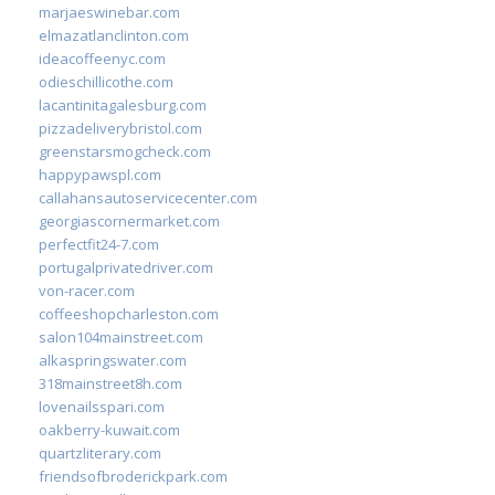
marjaeswinebar.com
elmazatlanclinton.com
ideacoffeenyc.com
odieschillicothe.com
lacantinitagalesburg.com
pizzadeliverybristol.com
greenstarsmogcheck.com
happypawspl.com
callahansautoservicecenter.com
georgiascornermarket.com
perfectfit24-7.com
portugalprivatedriver.com
von-racer.com
coffeeshopcharleston.com
salon104mainstreet.com
alkaspringswater.com
318mainstreet8h.com
lovenailsspari.com
oakberry-kuwait.com
quartzliterary.com
friendsofbroderickpark.com