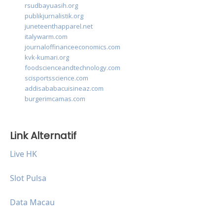
rsudbayuasih.org
publikjurnalistik.org
juneteenthapparel.net
italywarm.com
journaloffinanceeconomics.com
kvk-kumari.org
foodscienceandtechnology.com
scisportsscience.com
addisababacuisineaz.com
burgerimcamas.com
Link Alternatif
Live HK
Slot Pulsa
Data Macau