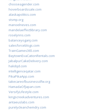
chooseagender.com
hoverboardssale.com
alaskapolitics.com
stsmp.org
manoelneves.com
mandelaeffectlibrary.com
roselynns.com
balanceyoganj.com
salesforceblogs.com
TrainGames365.com
BaytownEvaCationRentals.com
JabalpurCakeDelivery.com
halobjd.com
intelligenceqatar.com
PikaPikaApp.com
takecareofbusinessdfw.org
HamadaOfJapan.com
VersifyLifestyle.com
kingscreekadventures.com
antaeuslabs.com
purelycleanchemdry.com