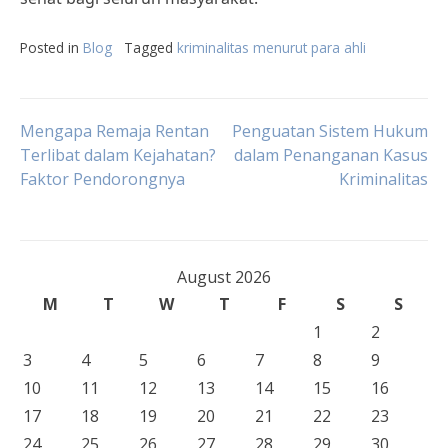
Posted in
Blog
Tagged
kriminalitas menurut para ahli
Post
Mengapa Remaja Rentan
Penguatan Sistem Hukum
Terlibat dalam Kejahatan?
dalam Penanganan Kasus
Faktor Pendorongnya
Kriminalitas
navigation
August 2026
M
T
W
T
F
S
S
1
2
3
4
5
6
7
8
9
10
11
12
13
14
15
16
17
18
19
20
21
22
23
24
25
26
27
28
29
30