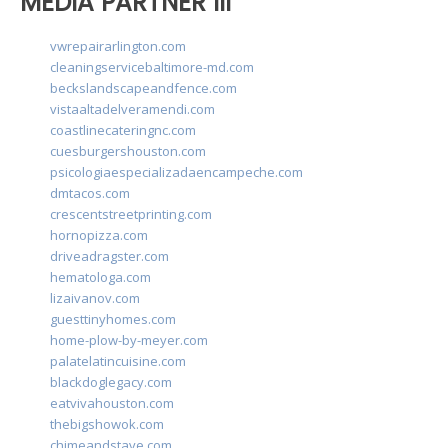
MEDIA PARTNER III
vwrepairarlington.com
cleaningservicebaltimore-md.com
beckslandscapeandfence.com
vistaaltadelveramendi.com
coastlinecateringnc.com
cuesburgershouston.com
psicologiaespecializadaencampeche.com
dmtacos.com
crescentstreetprinting.com
hornopizza.com
driveadragster.com
hematologa.com
lizaivanov.com
guesttinyhomes.com
home-plow-by-meyer.com
palatelatincuisine.com
blackdoglegacy.com
eatvivahouston.com
thebigshowok.com
chimeandstave.com