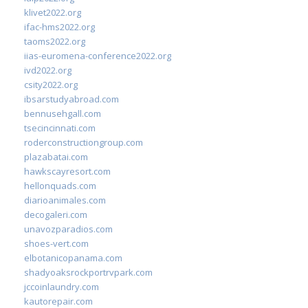
klivet2022.org
ifac-hms2022.org
taoms2022.org
iias-euromena-conference2022.org
ivd2022.org
csity2022.org
ibsarstudyabroad.com
bennusehgall.com
tsecincinnati.com
roderconstructiongroup.com
plazabatai.com
hawkscayresort.com
hellonquads.com
diarioanimales.com
decogaleri.com
unavozparadios.com
shoes-vert.com
elbotanicopanama.com
shadyoaksrockportrvpark.com
jccoinlaundry.com
kautorepair.com