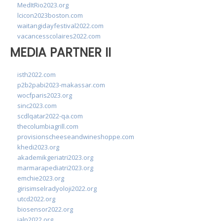
MedItRio2023.org
lcicon2023boston.com
waitangidayfestival2022.com
vacancesscolaires2022.com
MEDIA PARTNER II
isth2022.com
p2b2pabi2023-makassar.com
wocfparis2023.org
sinc2023.com
scdlqatar2022-qa.com
thecolumbiagrill.com
provisionscheeseandwineshoppe.com
khedi2023.org
akademikgeriatri2023.org
marmarapediatri2023.org
emchie2023.org
girisimselradyoloji2022.org
utcd2022.org
biosensor2022.org
ialp2022.org