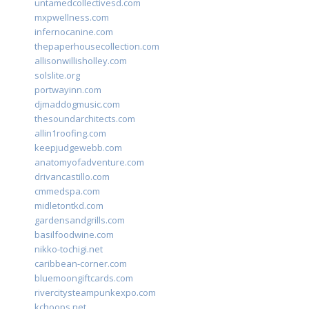
untamedcollectivesd.com
mxpwellness.com
infernocanine.com
thepaperhousecollection.com
allisonwillisholley.com
solslite.org
portwayinn.com
djmaddogmusic.com
thesoundarchitects.com
allin1roofing.com
keepjudgewebb.com
anatomyofadventure.com
drivancastillo.com
cmmedspa.com
midletontkd.com
gardensandgrills.com
basilfoodwine.com
nikko-tochigi.net
caribbean-corner.com
bluemoongiftcards.com
rivercitysteampunkexpo.com
kchoops.net