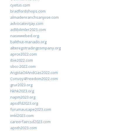
cyetus.com
bradfordshops.com
almadenranchsanjose.com
advocatevijay.com
adlibilimler2023.com
naswwebed.org
balithut-manado.org
alteregotradingcompany.org
aprce2022.com
ibie2022.com
sbcc-2022.com
AngolaOilAndGas2022.com
Convoy4Freedom2022.com
grur2023.org
hkhk2023.org
napm2023.org
apsdfd2023.org
forumausape2023.com
imkl2023.com
careerfaircsd2023.com
apsth2023.com