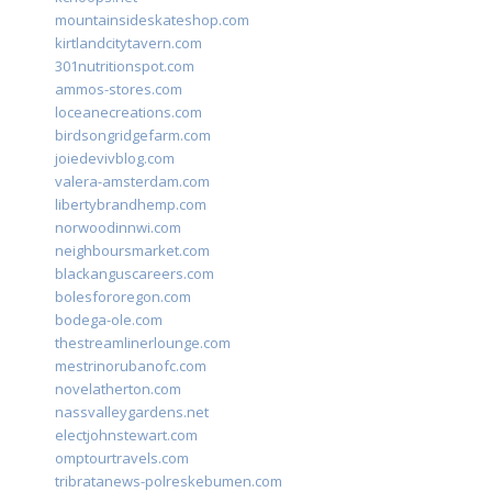
mountainsideskateshop.com
kirtlandcitytavern.com
301nutritionspot.com
ammos-stores.com
loceanecreations.com
birdsongridgefarm.com
joiedevivblog.com
valera-amsterdam.com
libertybrandhemp.com
norwoodinnwi.com
neighboursmarket.com
blackanguscareers.com
bolesfororegon.com
bodega-ole.com
thestreamlinerlounge.com
mestrinorubanofc.com
novelatherton.com
nassvalleygardens.net
electjohnstewart.com
omptourtravels.com
tribratanews-polreskebumen.com