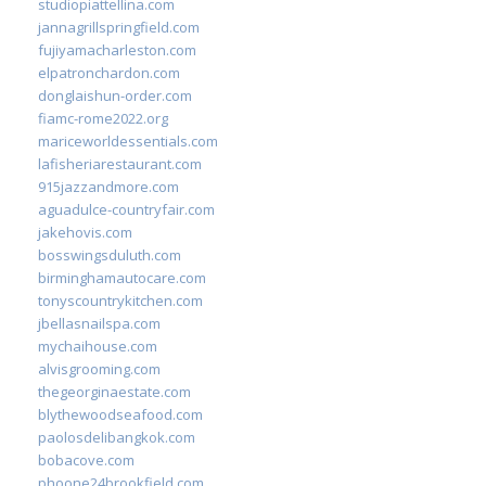
studiopiattellina.com
jannagrillspringfield.com
fujiyamacharleston.com
elpatronchardon.com
donglaishun-order.com
fiamc-rome2022.org
mariceworldessentials.com
lafisheriarestaurant.com
915jazzandmore.com
aguadulce-countryfair.com
jakehovis.com
bosswingsduluth.com
birminghamautocare.com
tonyscountrykitchen.com
jbellasnailspa.com
mychaihouse.com
alvisgrooming.com
thegeorginaestate.com
blythewoodseafood.com
paolosdelibangkok.com
bobacove.com
phoone24brookfield.com