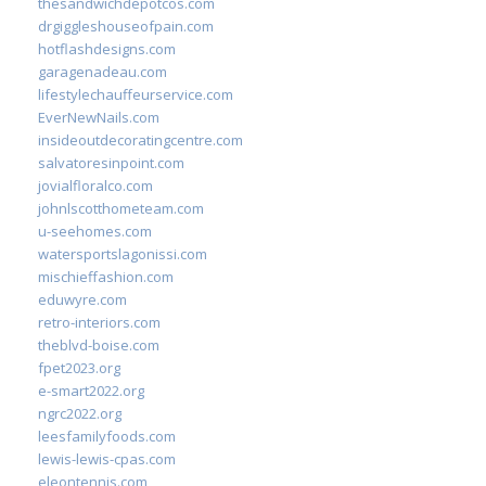
thesandwichdepotcos.com
drgiggleshouseofpain.com
hotflashdesigns.com
garagenadeau.com
lifestylechauffeurservice.com
EverNewNails.com
insideoutdecoratingcentre.com
salvatoresinpoint.com
jovialfloralco.com
johnlscotthometeam.com
u-seehomes.com
watersportslagonissi.com
mischieffashion.com
eduwyre.com
retro-interiors.com
theblvd-boise.com
fpet2023.org
e-smart2022.org
ngrc2022.org
leesfamilyfoods.com
lewis-lewis-cpas.com
eleontennis.com