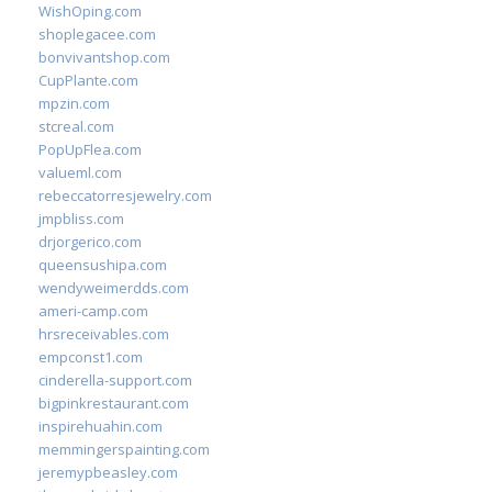
WishOping.com
shoplegacee.com
bonvivantshop.com
CupPlante.com
mpzin.com
stcreal.com
PopUpFlea.com
valueml.com
rebeccatorresjewelry.com
jmpbliss.com
drjorgerico.com
queensushipa.com
wendyweimerdds.com
ameri-camp.com
hrsreceivables.com
empconst1.com
cinderella-support.com
bigpinkrestaurant.com
inspirehuahin.com
memmingerspainting.com
jeremypbeasley.com