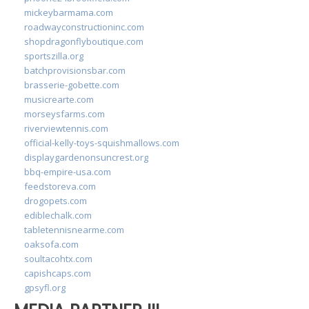
mickeybarmama.com
roadwayconstructioninc.com
shopdragonflyboutique.com
sportszilla.org
batchprovisionsbar.com
brasserie-gobette.com
musicrearte.com
morseysfarms.com
riverviewtennis.com
official-kelly-toys-squishmallows.com
displaygardenonsuncrest.org
bbq-empire-usa.com
feedstoreva.com
drogopets.com
ediblechalk.com
tabletennisnearme.com
oaksofa.com
soultacohtx.com
capishcaps.com
gpsyfl.org