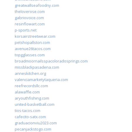
greatwallseafoodny.com
theloverose.com
gabriovoice.com
resinflowart.com
p-sports.net
korsairstreetwear.com
petshopallston.com
avenue26tacos.com
topgglasses.com
broadmoornailsspacoloradosprings.com
missblackpasadena.com
anneskitchen.org
valenciamarketytaqueria.com
reefrecordsllc.com
alawaffle.com
aryouthfishing.com
united-basketball.com
tios-tacos.com
cafecito-satx.com
graduacionviu2023.com
pecanjackstogo.com