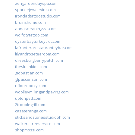
zengardendayspa.com
sparklejewelryinc.com
ironcladtattoostudio.com
bruinshome.com
annascleaningsvc.com
wolfcitytattoo.com
oysterbayturkeytrot.com
lafronterarestauranteybar.com
lilyandrosetearoom.com
olivesburgberrypatch.com
theslushkids.com
giobastian.com
glpascensori.com
rifloorepoxy.com
woolleymillingandpaving.com
uptonpvd.com
2troublegrill.com
casateranga.com
sticksandstonesstudiooh.com
walkers-treeservice.com
shopmossi.com