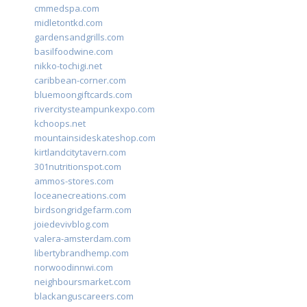
cmmedspa.com
midletontkd.com
gardensandgrills.com
basilfoodwine.com
nikko-tochigi.net
caribbean-corner.com
bluemoongiftcards.com
rivercitysteampunkexpo.com
kchoops.net
mountainsideskateshop.com
kirtlandcitytavern.com
301nutritionspot.com
ammos-stores.com
loceanecreations.com
birdsongridgefarm.com
joiedevivblog.com
valera-amsterdam.com
libertybrandhemp.com
norwoodinnwi.com
neighboursmarket.com
blackanguscareers.com