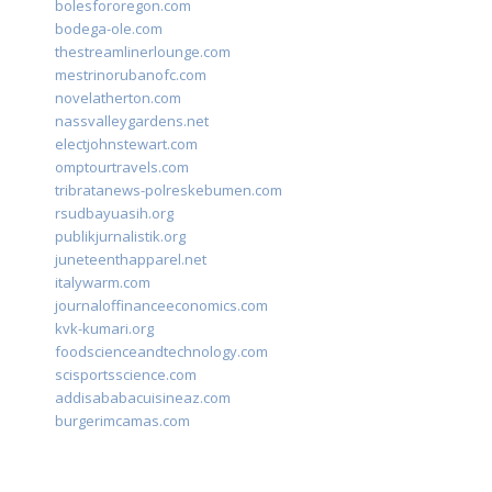
bolesfororegon.com
bodega-ole.com
thestreamlinerlounge.com
mestrinorubanofc.com
novelatherton.com
nassvalleygardens.net
electjohnstewart.com
omptourtravels.com
tribratanews-polreskebumen.com
rsudbayuasih.org
publikjurnalistik.org
juneteenthapparel.net
italywarm.com
journaloffinanceeconomics.com
kvk-kumari.org
foodscienceandtechnology.com
scisportsscience.com
addisababacuisineaz.com
burgerimcamas.com