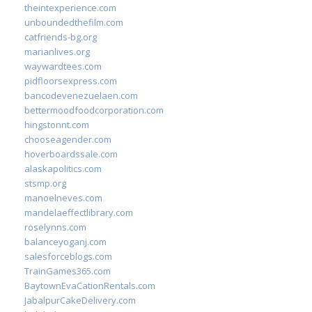
theintexperience.com
unboundedthefilm.com
catfriends-bg.org
marianlives.org
waywardtees.com
pidfloorsexpress.com
bancodevenezuelaen.com
bettermoodfoodcorporation.com
hingstonnt.com
chooseagender.com
hoverboardssale.com
alaskapolitics.com
stsmp.org
manoelneves.com
mandelaeffectlibrary.com
roselynns.com
balanceyoganj.com
salesforceblogs.com
TrainGames365.com
BaytownEvaCationRentals.com
JabalpurCakeDelivery.com