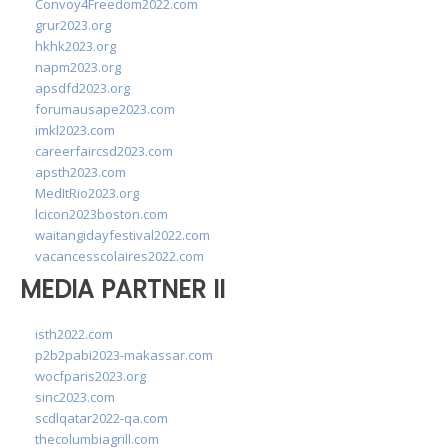
Convoy4Freedom2022.com
grur2023.org
hkhk2023.org
napm2023.org
apsdfd2023.org
forumausape2023.com
imkl2023.com
careerfaircsd2023.com
apsth2023.com
MedItRio2023.org
lcicon2023boston.com
waitangidayfestival2022.com
vacancesscolaires2022.com
MEDIA PARTNER II
isth2022.com
p2b2pabi2023-makassar.com
wocfparis2023.org
sinc2023.com
scdlqatar2022-qa.com
thecolumbiagrill.com