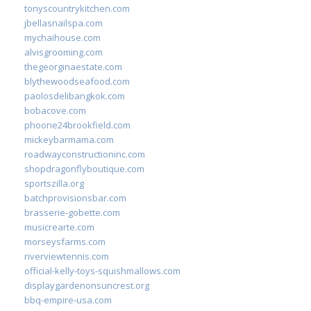
tonyscountrykitchen.com
jbellasnailspa.com
mychaihouse.com
alvisgrooming.com
thegeorginaestate.com
blythewoodseafood.com
paolosdelibangkok.com
bobacove.com
phoone24brookfield.com
mickeybarmama.com
roadwayconstructioninc.com
shopdragonflyboutique.com
sportszilla.org
batchprovisionsbar.com
brasserie-gobette.com
musicrearte.com
morseysfarms.com
riverviewtennis.com
official-kelly-toys-squishmallows.com
displaygardenonsuncrest.org
bbq-empire-usa.com