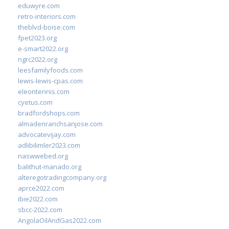
eduwyre.com
retro-interiors.com
theblvd-boise.com
fpet2023.org
e-smart2022.org
ngrc2022.org
leesfamilyfoods.com
lewis-lewis-cpas.com
eleontennis.com
cyetus.com
bradfordshops.com
almadenranchsanjose.com
advocatevijay.com
adlibilimler2023.com
naswwebed.org
balithut-manado.org
alteregotradingcompany.org
aprce2022.com
ibie2022.com
sbcc-2022.com
AngolaOilAndGas2022.com