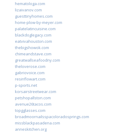
hematologa.com
lizaivanov.com
guesttinyhomes.com
home-plow-by-meyer.com
palatelatincuisine.com
blackdoglegacy.com
eatvivahouston.com
thebigshowok.com
chimeandstave.com
greatwallseafoodny.com
theloverose.com
gabriovoice.com
resinflowart.com
p-sports.net
korsairstreetwear.com
petshopallston.com
avenue26tacos.com
topgglasses.com
broadmoornailsspacoloradosprings.com
missblackpasadena.com
anneskitchen.org