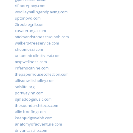
rifloorepoxy.com
woolleymillingandpaving.com
uptonpvd.com
2troublegrill.com
casateranga.com
sticksandstonesstudiooh.com
walkers-treeservice.com
shopmossi.com
untamedcollectivesd.com
mxpwellness.com
infernocanine.com
thepaperhousecollection.com
allisonwillisholley.com
solslite.org
portwayinn.com
djmaddogmusic.com
thesoundarchitects.com
allin1roofing.com
keepjudgewebb.com
anatomyofadventure.com
drivancastillo.com