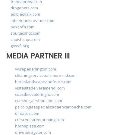
feedstoreva.com
drogopets.com
ediblechalk.com
tabletennisnearme.com
oaksofa.com
soultacohtx.com
capishcaps.com
gpsyfl.org
MEDIA PARTNER III
vwrepairarlington.com
cleaningservicebaltimore-md.com
beckslandscapeandfence.com
vistaaltadelveramendi.com
coastlinecateringnc.com
cuesburgershouston.com
psicologiaespecializadaencampeche.com
dmtacos.com
crescentstreetprinting.com
hornopizza.com
driveadragster.com