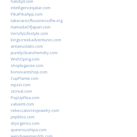
halobjd.com
intelligenceqatar.com
PikaPikaApp.com
takecareofbusinessdfw.org
HamadaOfJapan.com
VersifyLifestyle.com
kingscreekadventures.com
antaeuslabs.com
purelycleanchemdry.com
WishOping.com
shoplegacee.com
bonvivantshop.com
CupPlante.com
mpzin.com
stcreal.com
PopUpFlea.com
valueml.com
rebeccatorresjewelry.com
jmpbliss.com
drjorgerico.com
queensushipa.com
wendyweimerdds.com