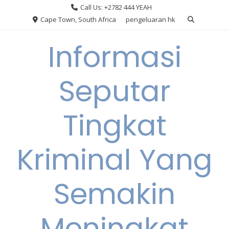
Skip
Call Us: +2782 444 YEAH
to
Cape Town, South Africa
pengeluaran hk
content
Informasi
Seputar
Tingkat
Kriminal Yang
Semakin
Meningkat