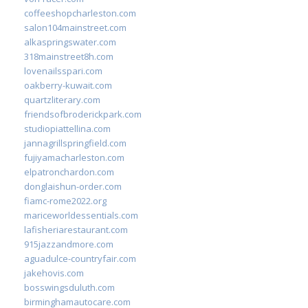
coffeeshopcharleston.com
salon104mainstreet.com
alkaspringswater.com
318mainstreet8h.com
lovenailsspari.com
oakberry-kuwait.com
quartzliterary.com
friendsofbroderickpark.com
studiopiattellina.com
jannagrillspringfield.com
fujiyamacharleston.com
elpatronchardon.com
donglaishun-order.com
fiamc-rome2022.org
mariceworldessentials.com
lafisheriarestaurant.com
915jazzandmore.com
aguadulce-countryfair.com
jakehovis.com
bosswingsduluth.com
birminghamautocare.com