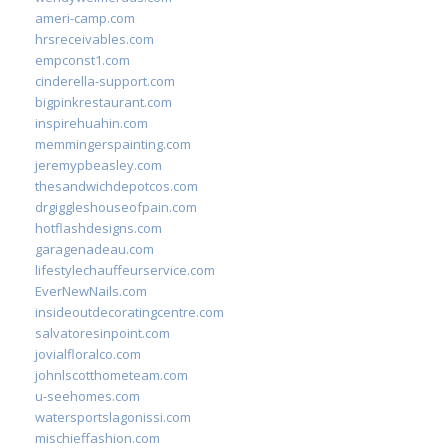
ameri-camp.com
hrsreceivables.com
empconst1.com
cinderella-support.com
bigpinkrestaurant.com
inspirehuahin.com
memmingerspainting.com
jeremypbeasley.com
thesandwichdepotcos.com
drgiggleshouseofpain.com
hotflashdesigns.com
garagenadeau.com
lifestylechauffeurservice.com
EverNewNails.com
insideoutdecoratingcentre.com
salvatoresinpoint.com
jovialfloralco.com
johnlscotthometeam.com
u-seehomes.com
watersportslagonissi.com
mischieffashion.com