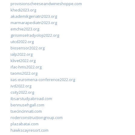
provisionscheeseandwineshoppe.com
khedi2023.org
akademikgeriatri2023.org
marmarapediatri2023.org
emchie2023.org
girisimselradyoloji2022.org
utcd2022.org
biosensor2022.org
ialp2022.org
klivet2022.org
ifac-hms2022.org
taoms2022.org
iias-euromena-conference2022.org
ivd2022.org
csity2022.org
ibsarstudyabroad.com
bennusehgall.com
tsecincinnati.com
roderconstructiongroup.com
plazabatai.com
hawkscayresort.com