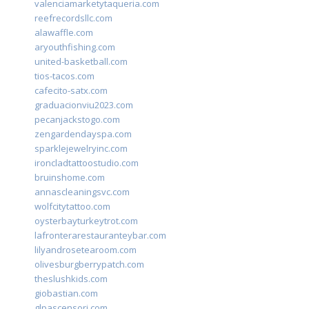
valenciamarketytaqueria.com
reefrecordsllc.com
alawaffle.com
aryouthfishing.com
united-basketball.com
tios-tacos.com
cafecito-satx.com
graduacionviu2023.com
pecanjackstogo.com
zengardendayspa.com
sparklejewelryinc.com
ironcladtattoostudio.com
bruinshome.com
annascleaningsvc.com
wolfcitytattoo.com
oysterbayturkeytrot.com
lafronterarestauranteybar.com
lilyandrosetearoom.com
olivesburgberrypatch.com
theslushkids.com
giobastian.com
glpascensori.com