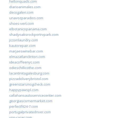
hellonquads.com
diarioanimales.com
decogaleri.com
unavozparadios.com
shoes-vert.com
elbotanicopanama.com
shadyoaksrockportrvpark.com
jccoinlaundry.com
kautorepair.com
marjaeswinebar.com
elmazatlanclinton.com
ideacoffeenyc.com
odieschillicothe.com
lacantinitagalesburg.com
pizzadeliverybristol.com
greenstarsmogcheck.com
happypawspl.com
callahansautoservicecenter.com
georgiascornermarket.com
perfectfit24-7.com
portugalprivatedriver.com
von-racer.com