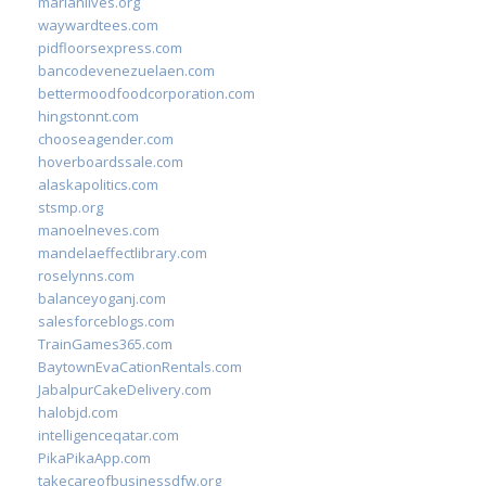
marianlives.org
waywardtees.com
pidfloorsexpress.com
bancodevenezuelaen.com
bettermoodfoodcorporation.com
hingstonnt.com
chooseagender.com
hoverboardssale.com
alaskapolitics.com
stsmp.org
manoelneves.com
mandelaeffectlibrary.com
roselynns.com
balanceyoganj.com
salesforceblogs.com
TrainGames365.com
BaytownEvaCationRentals.com
JabalpurCakeDelivery.com
halobjd.com
intelligenceqatar.com
PikaPikaApp.com
takecareofbusinessdfw.org