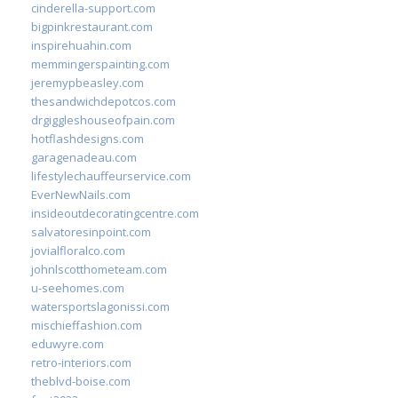
cinderella-support.com
bigpinkrestaurant.com
inspirehuahin.com
memmingerspainting.com
jeremypbeasley.com
thesandwichdepotcos.com
drgiggleshouseofpain.com
hotflashdesigns.com
garagenadeau.com
lifestylechauffeurservice.com
EverNewNails.com
insideoutdecoratingcentre.com
salvatoresinpoint.com
jovialfloralco.com
johnlscotthometeam.com
u-seehomes.com
watersportslagonissi.com
mischieffashion.com
eduwyre.com
retro-interiors.com
theblvd-boise.com