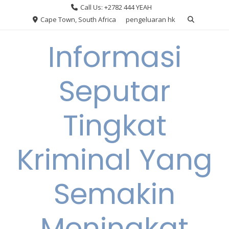
Skip
Call Us: +2782 444 YEAH
to
Cape Town, South Africa
pengeluaran hk
content
Informasi
Seputar
Tingkat
Kriminal Yang
Semakin
Meningkat