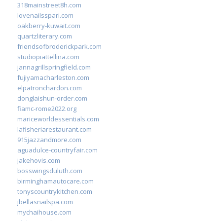
318mainstreet8h.com
lovenailsspari.com
oakberry-kuwait.com
quartzliterary.com
friendsofbroderickpark.com
studiopiattellina.com
jannagrillspringfield.com
fujiyamacharleston.com
elpatronchardon.com
donglaishun-order.com
fiamc-rome2022.org
mariceworldessentials.com
lafisheriarestaurant.com
915jazzandmore.com
aguadulce-countryfair.com
jakehovis.com
bosswingsduluth.com
birminghamautocare.com
tonyscountrykitchen.com
jbellasnailspa.com
mychaihouse.com