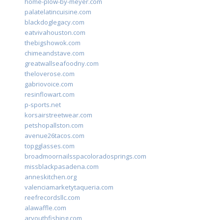
home-plow-by-meyer.com
palatelatincuisine.com
blackdoglegacy.com
eatvivahouston.com
thebigshowok.com
chimeandstave.com
greatwallseafoodny.com
theloverose.com
gabriovoice.com
resinflowart.com
p-sports.net
korsairstreetwear.com
petshopallston.com
avenue26tacos.com
topgglasses.com
broadmoornailsspacoloradosprings.com
missblackpasadena.com
anneskitchen.org
valenciamarketytaqueria.com
reefrecordsllc.com
alawaffle.com
aryouthfishing.com