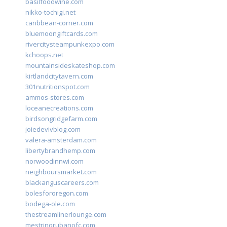
basilfoodwine.com
nikko-tochigi.net
caribbean-corner.com
bluemoongiftcards.com
rivercitysteampunkexpo.com
kchoops.net
mountainsideskateshop.com
kirtlandcitytavern.com
301nutritionspot.com
ammos-stores.com
loceanecreations.com
birdsongridgefarm.com
joiedevivblog.com
valera-amsterdam.com
libertybrandhemp.com
norwoodinnwi.com
neighboursmarket.com
blackanguscareers.com
bolesfororegon.com
bodega-ole.com
thestreamlinerlounge.com
mestrinorubanofc.com