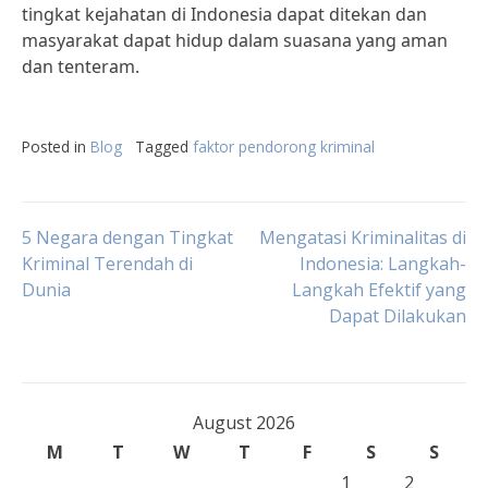
tingkat kejahatan di Indonesia dapat ditekan dan
masyarakat dapat hidup dalam suasana yang aman
dan tenteram.
Posted in
Blog
Tagged
faktor pendorong kriminal
Post
5 Negara dengan Tingkat
Mengatasi Kriminalitas di
Kriminal Terendah di
Indonesia: Langkah-
Dunia
Langkah Efektif yang
navigation
Dapat Dilakukan
August 2026
M
T
W
T
F
S
S
1
2