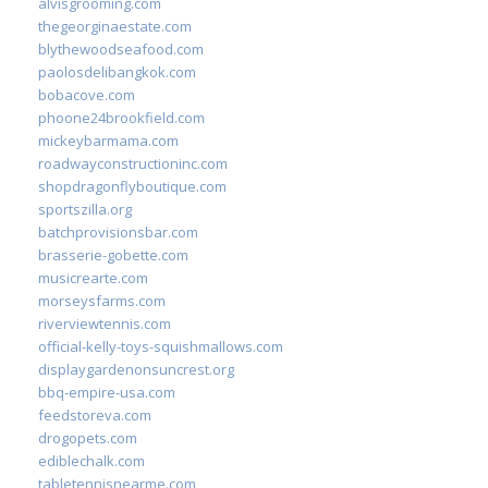
alvisgrooming.com
thegeorginaestate.com
blythewoodseafood.com
paolosdelibangkok.com
bobacove.com
phoone24brookfield.com
mickeybarmama.com
roadwayconstructioninc.com
shopdragonflyboutique.com
sportszilla.org
batchprovisionsbar.com
brasserie-gobette.com
musicrearte.com
morseysfarms.com
riverviewtennis.com
official-kelly-toys-squishmallows.com
displaygardenonsuncrest.org
bbq-empire-usa.com
feedstoreva.com
drogopets.com
ediblechalk.com
tabletennisnearme.com