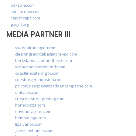
oaksofa.com
soultacohtx.com
capishcaps.com
gpsyfl.org
MEDIA PARTNER III
vwrepairarlington.com
cleaningservicebaltimore-md.com
beckslandscapeandfence.com
vistaaltadelveramendi.com
coastlinecateringnc.com
cuesburgershouston.com
psicologiaespecializadaencampeche.com
dmtacos.com
crescentstreetprinting.com
hornopizza.com
driveadragster.com
hematologa.com
lizaivanov.com
guesttinyhomes.com