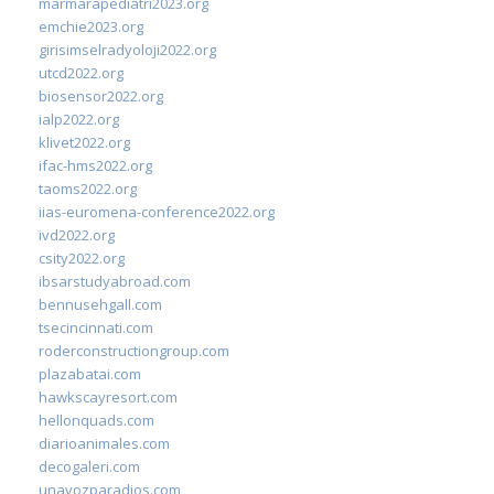
marmarapediatri2023.org
emchie2023.org
girisimselradyoloji2022.org
utcd2022.org
biosensor2022.org
ialp2022.org
klivet2022.org
ifac-hms2022.org
taoms2022.org
iias-euromena-conference2022.org
ivd2022.org
csity2022.org
ibsarstudyabroad.com
bennusehgall.com
tsecincinnati.com
roderconstructiongroup.com
plazabatai.com
hawkscayresort.com
hellonquads.com
diarioanimales.com
decogaleri.com
unavozparadios.com