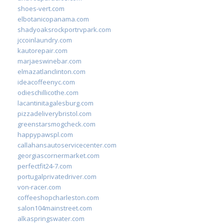
shoes-vert.com
elbotanicopanama.com
shadyoaksrockportrvpark.com
jccoinlaundry.com
kautorepair.com
marjaeswinebar.com
elmazatlanclinton.com
ideacoffeenyc.com
odieschillicothe.com
lacantinitagalesburg.com
pizzadeliverybristol.com
greenstarsmogcheck.com
happypawspl.com
callahansautoservicecenter.com
georgiascornermarket.com
perfectfit24-7.com
portugalprivatedriver.com
von-racer.com
coffeeshopcharleston.com
salon104mainstreet.com
alkaspringswater.com