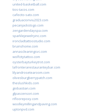
united-basketball.com
tios-tacos.com
cafecito-satx.com
graduacionviu2023.com
pecanjackstogo.com
zengardendayspa.com
sparklejewelryinc.com
ironcladtattoostudio.com
bruinshome.com
annascleaningsvc.com
wolfcitytattoo.com
oysterbayturkeytrot.com
lafronterarestauranteybar.com
lilyandrosetearoom.com
olivesburgberrypatch.com
theslushkids.com
giobastian.com
glpascensori.com
rifloorepoxy.com
woolleymillingandpaving.com
uptonpvd.com