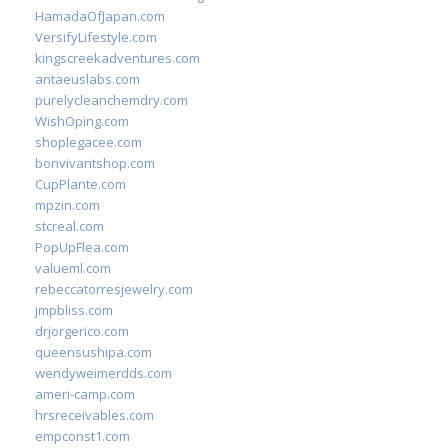
HamadaOfJapan.com
VersifyLifestyle.com
kingscreekadventures.com
antaeuslabs.com
purelycleanchemdry.com
WishOping.com
shoplegacee.com
bonvivantshop.com
CupPlante.com
mpzin.com
stcreal.com
PopUpFlea.com
valueml.com
rebeccatorresjewelry.com
jmpbliss.com
drjorgerico.com
queensushipa.com
wendyweimerdds.com
ameri-camp.com
hrsreceivables.com
empconst1.com