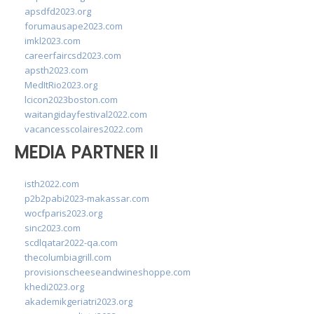
apsdfd2023.org
forumausape2023.com
imkl2023.com
careerfaircsd2023.com
apsth2023.com
MedItRio2023.org
lcicon2023boston.com
waitangidayfestival2022.com
vacancesscolaires2022.com
MEDIA PARTNER II
isth2022.com
p2b2pabi2023-makassar.com
wocfparis2023.org
sinc2023.com
scdlqatar2022-qa.com
thecolumbiagrill.com
provisionscheeseandwineshoppe.com
khedi2023.org
akademikgeriatri2023.org