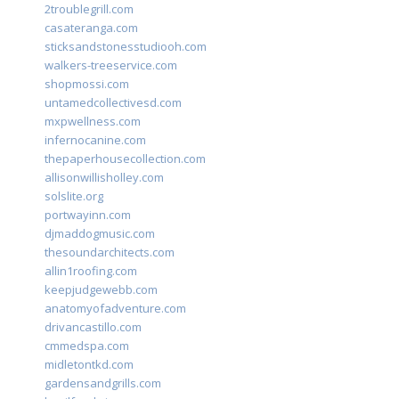
2troublegrill.com
casateranga.com
sticksandstonesstudiooh.com
walkers-treeservice.com
shopmossi.com
untamedcollectivesd.com
mxpwellness.com
infernocanine.com
thepaperhousecollection.com
allisonwillisholley.com
solslite.org
portwayinn.com
djmaddogmusic.com
thesoundarchitects.com
allin1roofing.com
keepjudgewebb.com
anatomyofadventure.com
drivancastillo.com
cmmedspa.com
midletontkd.com
gardensandgrills.com