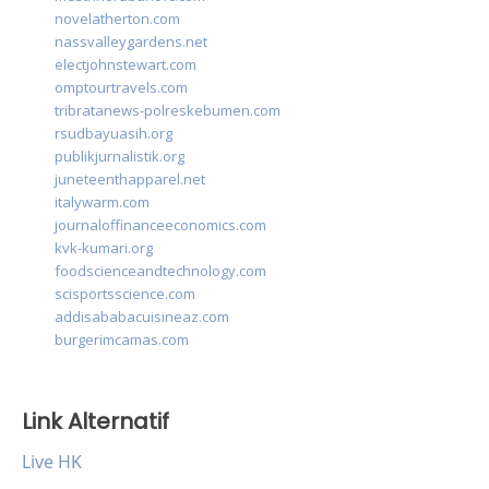
novelatherton.com
nassvalleygardens.net
electjohnstewart.com
omptourtravels.com
tribratanews-polreskebumen.com
rsudbayuasih.org
publikjurnalistik.org
juneteenthapparel.net
italywarm.com
journaloffinanceeconomics.com
kvk-kumari.org
foodscienceandtechnology.com
scisportsscience.com
addisababacuisineaz.com
burgerimcamas.com
Link Alternatif
Live HK