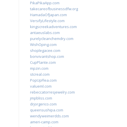
PikaPikaApp.com
takecareofbusinessdfw.org
HamadaOfJapan.com
VersifyLifestyle.com
kingscreekadventures.com
antaeuslabs.com
purelycleanchemdry.com
WishOping.com
shoplegacee.com
bonvivantshop.com
CupPlante.com
mpzin.com
stcreal.com
PopUpFlea.com
valueml.com
rebeccatorresjewelry.com
jmpbliss.com
drjorgerico.com
queensushipa.com
wendyweimerdds.com
ameri-camp.com