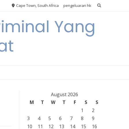
Cape Town, South Africa
pengeluaran hk
riminal Yang
at
August 2026
M
T
W
T
F
S
S
1
2
3
4
5
6
7
8
9
10
11
12
13
14
15
16