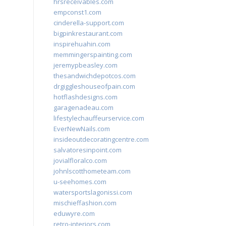
hrsreceivables.com
empconst1.com
cinderella-support.com
bigpinkrestaurant.com
inspirehuahin.com
memmingerspainting.com
jeremypbeasley.com
thesandwichdepotcos.com
drgiggleshouseofpain.com
hotflashdesigns.com
garagenadeau.com
lifestylechauffeurservice.com
EverNewNails.com
insideoutdecoratingcentre.com
salvatoresinpoint.com
jovialfloralco.com
johnlscotthometeam.com
u-seehomes.com
watersportslagonissi.com
mischieffashion.com
eduwyre.com
retro-interiors.com