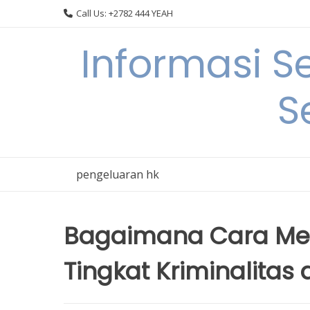
Skip
Call Us: +2782 444 YEAH
to
content
Informasi S
S
pengeluaran hk
Bagaimana Cara Me
Tingkat Kriminalitas