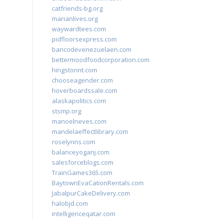
catfriends-bg.org
marianlives.org
waywardtees.com
pidfloorsexpress.com
bancodevenezuelaen.com
bettermoodfoodcorporation.com
hingstonnt.com
chooseagender.com
hoverboardssale.com
alaskapolitics.com
stsmp.org
manoelneves.com
mandelaeffectlibrary.com
roselynns.com
balanceyoganj.com
salesforceblogs.com
TrainGames365.com
BaytownEvaCationRentals.com
JabalpurCakeDelivery.com
halobjd.com
intelligenceqatar.com