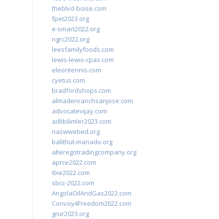
theblvd-boise.com
fpet2023.org
e-smart2022.org
ngrc2022.org
leesfamilyfoods.com
lewis-lewis-cpas.com
eleontennis.com
cyetus.com
bradfordshops.com
almadenranchsanjose.com
advocatevijay.com
adlibilimler2023.com
naswwebed.org
balithut-manado.org
alteregotradingcompany.org
aprce2022.com
ibie2022.com
sbcc-2022.com
AngolaOilAndGas2022.com
Convoy4Freedom2022.com
grur2023.org