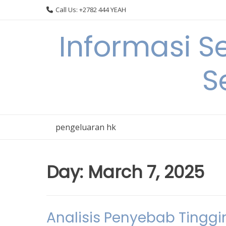
Skip
Call Us: +2782 444 YEAH
to
content
Informasi S
S
pengeluaran hk
Day:
March 7, 2025
Analisis Penyebab Tinggin