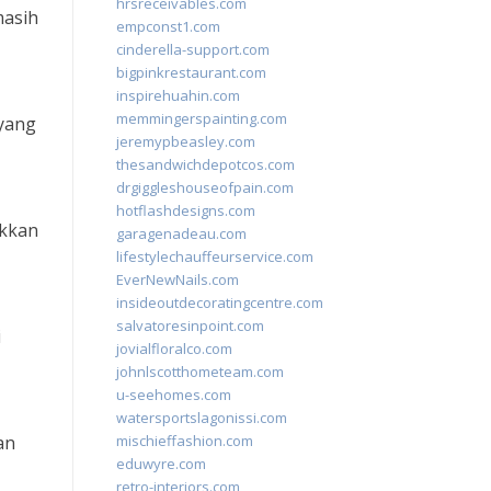
hrsreceivables.com
masih
empconst1.com
cinderella-support.com
bigpinkrestaurant.com
inspirehuahin.com
memmingerspainting.com
 yang
jeremypbeasley.com
thesandwichdepotcos.com
drgiggleshouseofpain.com
hotflashdesigns.com
ukkan
garagenadeau.com
lifestylechauffeurservice.com
EverNewNails.com
insideoutdecoratingcentre.com
salvatoresinpoint.com
i
jovialfloralco.com
johnlscotthometeam.com
u-seehomes.com
watersportslagonissi.com
an
mischieffashion.com
eduwyre.com
retro-interiors.com