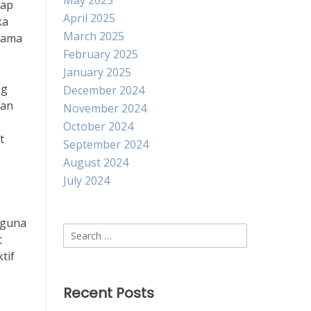
May 2025
dap
April 2025
ka
March 2025
tama
February 2025
January 2025
ng
December 2024
tan
November 2024
October 2024
t
September 2024
,
August 2024
July 2024
 guna
Search
t
for:
tif
.
Recent Posts