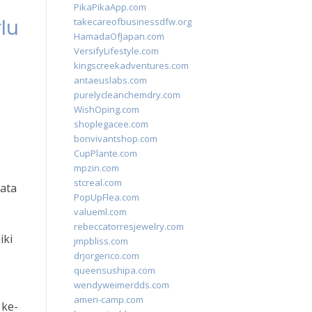
PikaPikaApp.com
lu
takecareofbusinessdfw.org
HamadaOfJapan.com
VersifyLifestyle.com
kingscreekadventures.com
antaeuslabs.com
purelycleanchemdry.com
WishOping.com
shoplegacee.com
bonvivantshop.com
CupPlante.com
mpzin.com
stcreal.com
data
PopUpFlea.com
valueml.com
rebeccatorresjewelry.com
iki
jmpbliss.com
drjorgerico.com
queensushipa.com
wendyweimerdds.com
ameri-camp.com
 ke-