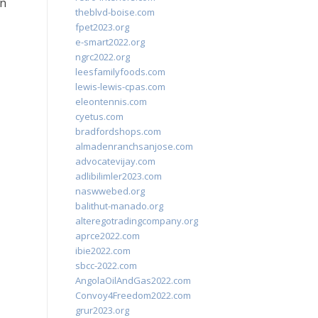
an
theblvd-boise.com
fpet2023.org
e-smart2022.org
ngrc2022.org
leesfamilyfoods.com
lewis-lewis-cpas.com
eleontennis.com
cyetus.com
bradfordshops.com
almadenranchsanjose.com
advocatevijay.com
adlibilimler2023.com
naswwebed.org
balithut-manado.org
alteregotradingcompany.org
aprce2022.com
ibie2022.com
sbcc-2022.com
AngolaOilAndGas2022.com
Convoy4Freedom2022.com
grur2023.org