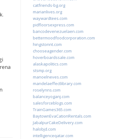
catfriends-bg.org
marianlives.org
k.
waywardtees.com
pidfloorsexpress.com
bancodevenezuelaen.com
bettermoodfoodcorporation.com
hingstonnt.com
chooseagender.com
hoverboardssale.com
gi
alaskapolitics.com
arena
stsmp.org
manoelneves.com
mandelaeffectlibrary.com
n
roselynns.com
balanceyoganj.com
salesforceblogs.com
TrainGames365.com
BaytownEvaCationRentals.com
JabalpurCakeDelivery.com
halobjd.com
intelligenceqatar.com