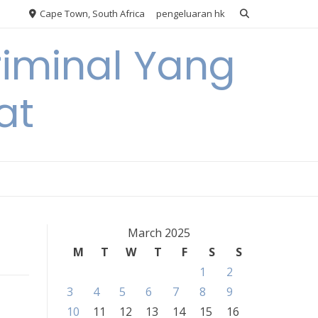
Cape Town, South Africa
pengeluaran hk
riminal Yang
at
March 2025
M
T
W
T
F
S
S
1
2
3
4
5
6
7
8
9
10
11
12
13
14
15
16