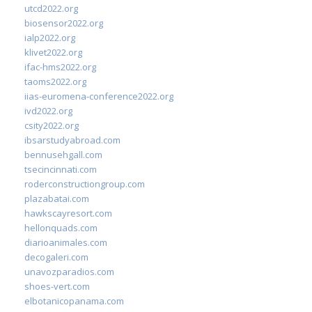
utcd2022.org
biosensor2022.org
ialp2022.org
klivet2022.org
ifac-hms2022.org
taoms2022.org
iias-euromena-conference2022.org
ivd2022.org
csity2022.org
ibsarstudyabroad.com
bennusehgall.com
tsecincinnati.com
roderconstructiongroup.com
plazabatai.com
hawkscayresort.com
hellonquads.com
diarioanimales.com
decogaleri.com
unavozparadios.com
shoes-vert.com
elbotanicopanama.com