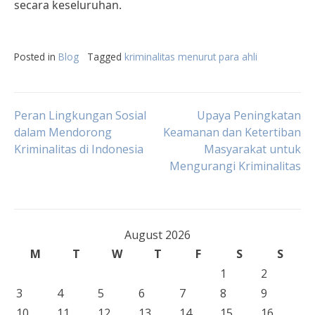
secara keseluruhan.
Posted in
Blog
Tagged
kriminalitas menurut para ahli
Post
Peran Lingkungan Sosial
Upaya Peningkatan
dalam Mendorong
Keamanan dan Ketertiban
Kriminalitas di Indonesia
Masyarakat untuk
navigation
Mengurangi Kriminalitas
August 2026
M
T
W
T
F
S
S
1
2
3
4
5
6
7
8
9
10
11
12
13
14
15
16