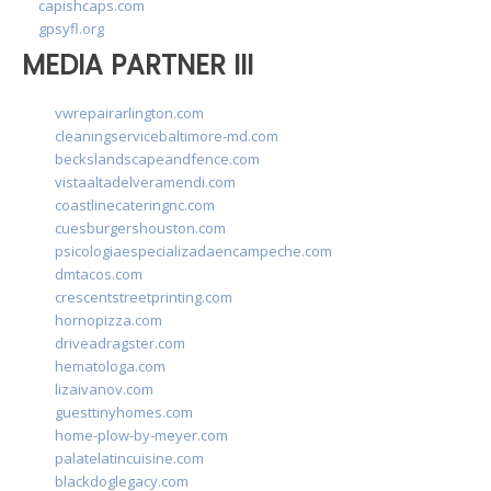
capishcaps.com
gpsyfl.org
MEDIA PARTNER III
vwrepairarlington.com
cleaningservicebaltimore-md.com
beckslandscapeandfence.com
vistaaltadelveramendi.com
coastlinecateringnc.com
cuesburgershouston.com
psicologiaespecializadaencampeche.com
dmtacos.com
crescentstreetprinting.com
hornopizza.com
driveadragster.com
hematologa.com
lizaivanov.com
guesttinyhomes.com
home-plow-by-meyer.com
palatelatincuisine.com
blackdoglegacy.com