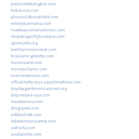
paolosdelibangkok.com
bobacove.com
phoone24brookfield.com
mickeybarmama.com
roadwayconstructioninc.com
shopdragonflyboutique.com
sportszilla.org
batchprovisionsbar.com
brasserie-gobette.com
musicrearte.com
morseysfarms.com
riverviewtennis.com
official-kelly-toys-squishmallows.com
displaygardenonsuncrest.org
bbq-empire-usa.com
feedstoreva.com
drogopets.com
ediblechalk.com
tabletennisnearme.com
oaksofa.com
soultacohtx.com