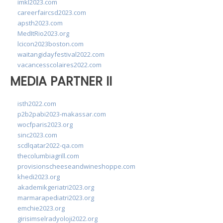
imkl2023.com
careerfaircsd2023.com
apsth2023.com
MedItRio2023.org
lcicon2023boston.com
waitangidayfestival2022.com
vacancesscolaires2022.com
MEDIA PARTNER II
isth2022.com
p2b2pabi2023-makassar.com
wocfparis2023.org
sinc2023.com
scdlqatar2022-qa.com
thecolumbiagrill.com
provisionscheeseandwineshoppe.com
khedi2023.org
akademikgeriatri2023.org
marmarapediatri2023.org
emchie2023.org
girisimselradyoloji2022.org