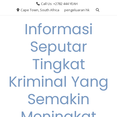
Skip
Call Us: +2782 444 YEAH
to
Cape Town, South Africa
pengeluaran hk
content
Informasi
Seputar
Tingkat
Kriminal Yang
Semakin
Meningkat