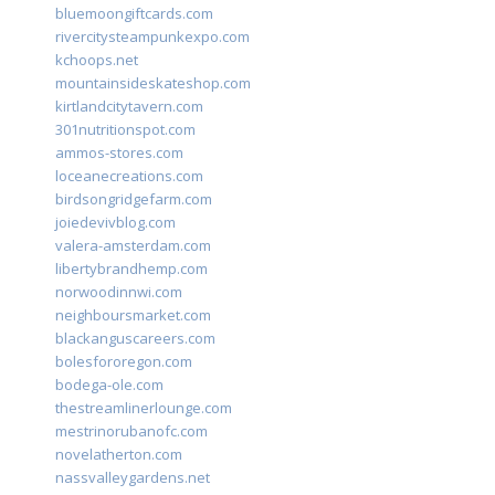
bluemoongiftcards.com
rivercitysteampunkexpo.com
kchoops.net
mountainsideskateshop.com
kirtlandcitytavern.com
301nutritionspot.com
ammos-stores.com
loceanecreations.com
birdsongridgefarm.com
joiedevivblog.com
valera-amsterdam.com
libertybrandhemp.com
norwoodinnwi.com
neighboursmarket.com
blackanguscareers.com
bolesfororegon.com
bodega-ole.com
thestreamlinerlounge.com
mestrinorubanofc.com
novelatherton.com
nassvalleygardens.net