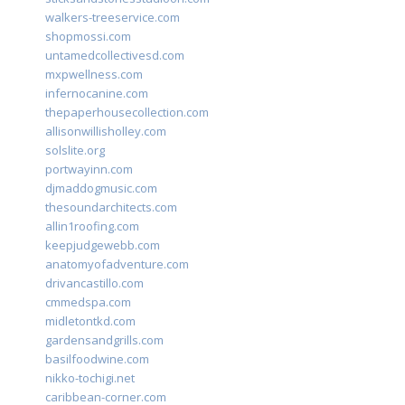
walkers-treeservice.com
shopmossi.com
untamedcollectivesd.com
mxpwellness.com
infernocanine.com
thepaperhousecollection.com
allisonwillisholley.com
solslite.org
portwayinn.com
djmaddogmusic.com
thesoundarchitects.com
allin1roofing.com
keepjudgewebb.com
anatomyofadventure.com
drivancastillo.com
cmmedspa.com
midletontkd.com
gardensandgrills.com
basilfoodwine.com
nikko-tochigi.net
caribbean-corner.com