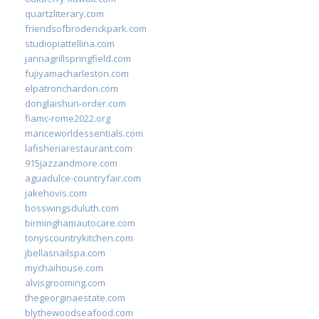
quartzliterary.com
friendsofbroderickpark.com
studiopiattellina.com
jannagrillspringfield.com
fujiyamacharleston.com
elpatronchardon.com
donglaishun-order.com
fiamc-rome2022.org
mariceworldessentials.com
lafisheriarestaurant.com
915jazzandmore.com
aguadulce-countryfair.com
jakehovis.com
bosswingsduluth.com
birminghamautocare.com
tonyscountrykitchen.com
jbellasnailspa.com
mychaihouse.com
alvisgrooming.com
thegeorginaestate.com
blythewoodseafood.com