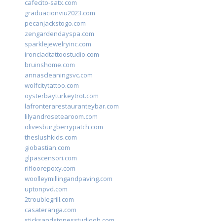
cafecito-satx.com
graduacionviu2023.com
pecanjackstogo.com
zengardendayspa.com
sparklejewelryinc.com
ironcladtattoostudio.com
bruinshome.com
annascleaningsvc.com
wolfcitytattoo.com
oysterbayturkeytrot.com
lafronterarestauranteybar.com
lilyandrosetearoom.com
olivesburgberrypatch.com
theslushkids.com
giobastian.com
glpascensori.com
rifloorepoxy.com
woolleymillingandpaving.com
uptonpvd.com
2troublegrill.com
casateranga.com
sticksandstonesstudiooh.com