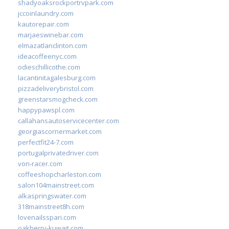
shadyoaksrockportrvpark.com
jccoinlaundry.com
kautorepair.com
marjaeswinebar.com
elmazatlanclinton.com
ideacoffeenyc.com
odieschillicothe.com
lacantinitagalesburg.com
pizzadeliverybristol.com
greenstarsmogcheck.com
happypawspl.com
callahansautoservicecenter.com
georgiascornermarket.com
perfectfit24-7.com
portugalprivatedriver.com
von-racer.com
coffeeshopcharleston.com
salon104mainstreet.com
alkaspringswater.com
318mainstreet8h.com
lovenailsspari.com
oakberry-kuwait.com