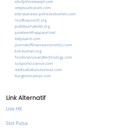
electjohnstewart.com
omptourtravels.com
tribratanews-polreskebumen.com
rsudbayuasih.org
publikjurnalistik.org
juneteenthapparel.net
italywarm.com
journaloffinanceeconomics.com
kvk-kumari.org
foodscienceandtechnology.com
scisportsscience.com
addisababacuisineaz.com
burgerimcamas.com
Link Alternatif
Live HK
Slot Pulsa