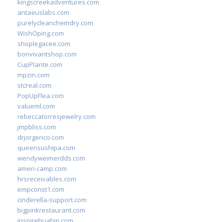
kingscreekadventures.com
antaeuslabs.com
purelycleanchemdry.com
WishOping.com
shoplegacee.com
bonvivantshop.com
CupPlante.com
mpzin.com
stcreal.com
PopUpFlea.com
valueml.com
rebeccatorresjewelry.com
jmpbliss.com
drjorgerico.com
queensushipa.com
wendyweimerdds.com
ameri-camp.com
hrsreceivables.com
empconst1.com
cinderella-support.com
bigpinkrestaurant.com
inspirehuahin.com