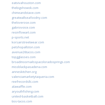
eatvivahouston.com
thebigshowok.com
chimeandstave.com
greatwallseafoodny.com
theloverose.com
gabriovoice.com
resinflowart.com
p-sports.net
korsairstreetwear.com
petshopallston.com
avenue26tacos.com
topgglasses.com
broadmoornailsspacoloradosprings.com
missblackpasadena.com
anneskitchen.org
valenciamarketytaqueria.com
reefrecordsllc.com
alawaffle.com
aryouthfishing.com
united-basketball.com
tios-tacos.com