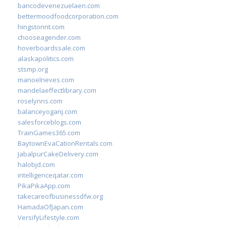
bancodevenezuelaen.com
bettermoodfoodcorporation.com
hingstonnt.com
chooseagender.com
hoverboardssale.com
alaskapolitics.com
stsmp.org
manoelneves.com
mandelaeffectlibrary.com
roselynns.com
balanceyoganj.com
salesforceblogs.com
TrainGames365.com
BaytownEvaCationRentals.com
JabalpurCakeDelivery.com
halobjd.com
intelligenceqatar.com
PikaPikaApp.com
takecareofbusinessdfw.org
HamadaOfJapan.com
VersifyLifestyle.com