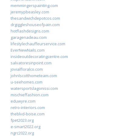
memmingerspainting.com
jeremypbeasley.com
thesandwichdepotcos.com
drgiggleshouseofpain.com
hotflashdesigns.com
garagenadeau.com
lifestylechauffeurservice.com
EverNewNails.com
insideoutdecoratingcentre.com
salvatoresinpoint.com
jovialfloralco.com
johnlscotthometeam.com
u-seehomes.com
watersportslagonissi.com
mischieffashion.com
eduwyre.com
retro-interiors.com
theblvd-boise.com
fpet2023.org
e-smart2022.org
ngrc2022.org