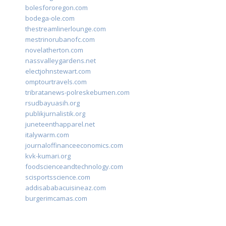
bolesfororegon.com
bodega-ole.com
thestreamlinerlounge.com
mestrinorubanofc.com
novelatherton.com
nassvalleygardens.net
electjohnstewart.com
omptourtravels.com
tribratanews-polreskebumen.com
rsudbayuasih.org
publikjurnalistik.org
juneteenthapparel.net
italywarm.com
journaloffinanceeconomics.com
kvk-kumari.org
foodscienceandtechnology.com
scisportsscience.com
addisababacuisineaz.com
burgerimcamas.com