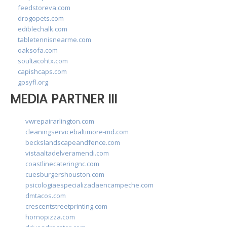
feedstoreva.com
drogopets.com
ediblechalk.com
tabletennisnearme.com
oaksofa.com
soultacohtx.com
capishcaps.com
gpsyfl.org
MEDIA PARTNER III
vwrepairarlington.com
cleaningservicebaltimore-md.com
beckslandscapeandfence.com
vistaaltadelveramendi.com
coastlinecateringnc.com
cuesburgershouston.com
psicologiaespecializadaencampeche.com
dmtacos.com
crescentstreetprinting.com
hornopizza.com