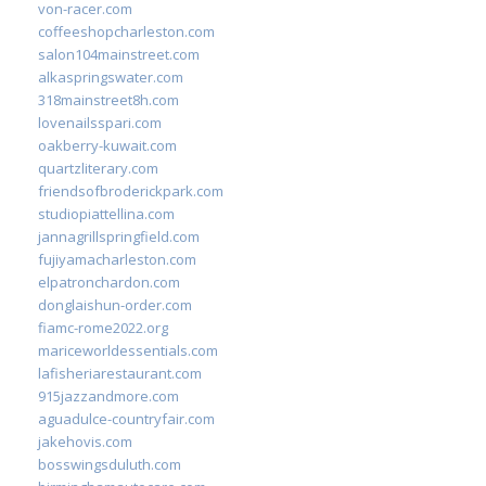
von-racer.com
coffeeshopcharleston.com
salon104mainstreet.com
alkaspringswater.com
318mainstreet8h.com
lovenailsspari.com
oakberry-kuwait.com
quartzliterary.com
friendsofbroderickpark.com
studiopiattellina.com
jannagrillspringfield.com
fujiyamacharleston.com
elpatronchardon.com
donglaishun-order.com
fiamc-rome2022.org
mariceworldessentials.com
lafisheriarestaurant.com
915jazzandmore.com
aguadulce-countryfair.com
jakehovis.com
bosswingsduluth.com