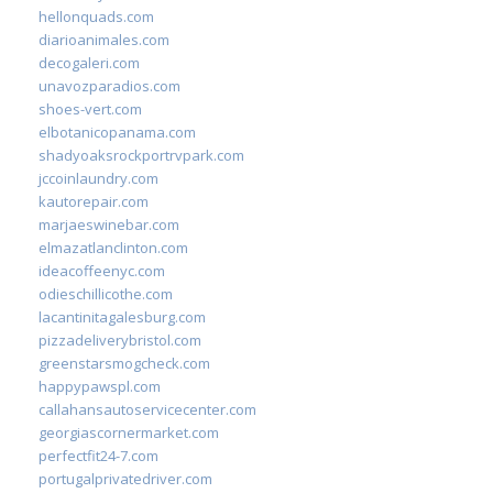
hellonquads.com
diarioanimales.com
decogaleri.com
unavozparadios.com
shoes-vert.com
elbotanicopanama.com
shadyoaksrockportrvpark.com
jccoinlaundry.com
kautorepair.com
marjaeswinebar.com
elmazatlanclinton.com
ideacoffeenyc.com
odieschillicothe.com
lacantinitagalesburg.com
pizzadeliverybristol.com
greenstarsmogcheck.com
happypawspl.com
callahansautoservicecenter.com
georgiascornermarket.com
perfectfit24-7.com
portugalprivatedriver.com