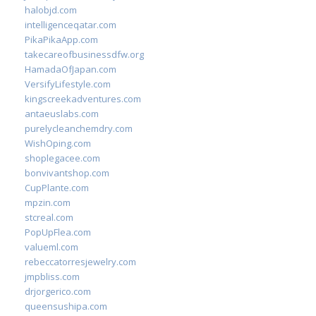
halobjd.com
intelligenceqatar.com
PikaPikaApp.com
takecareofbusinessdfw.org
HamadaOfJapan.com
VersifyLifestyle.com
kingscreekadventures.com
antaeuslabs.com
purelycleanchemdry.com
WishOping.com
shoplegacee.com
bonvivantshop.com
CupPlante.com
mpzin.com
stcreal.com
PopUpFlea.com
valueml.com
rebeccatorresjewelry.com
jmpbliss.com
drjorgerico.com
queensushipa.com