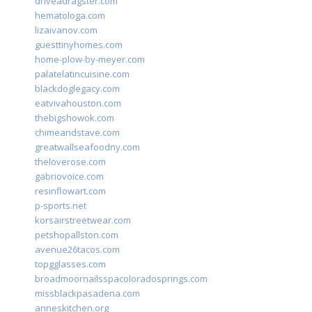
driveadragster.com
hematologa.com
lizaivanov.com
guesttinyhomes.com
home-plow-by-meyer.com
palatelatincuisine.com
blackdoglegacy.com
eatvivahouston.com
thebigshowok.com
chimeandstave.com
greatwallseafoodny.com
theloverose.com
gabriovoice.com
resinflowart.com
p-sports.net
korsairstreetwear.com
petshopallston.com
avenue26tacos.com
topgglasses.com
broadmoornailsspacoloradosprings.com
missblackpasadena.com
anneskitchen.org