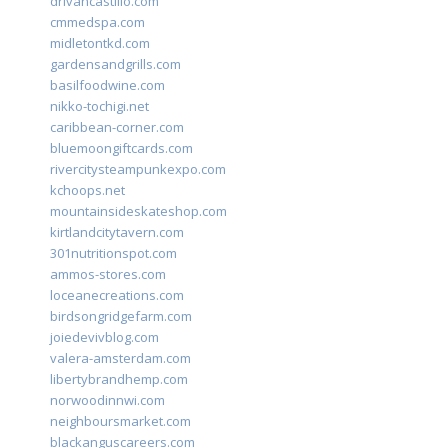
drivancastillo.com
cmmedspa.com
midletontkd.com
gardensandgrills.com
basilfoodwine.com
nikko-tochigi.net
caribbean-corner.com
bluemoongiftcards.com
rivercitysteampunkexpo.com
kchoops.net
mountainsideskateshop.com
kirtlandcitytavern.com
301nutritionspot.com
ammos-stores.com
loceanecreations.com
birdsongridgefarm.com
joiedevivblog.com
valera-amsterdam.com
libertybrandhemp.com
norwoodinnwi.com
neighboursmarket.com
blackanguscareers.com