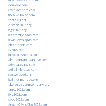
mischieffashion.com
eduwyre.com
retro-interiors.com
theblvd-boise.com
fpet2023.org
e-smart2022.org
ngrc2022.org
leesfamilyfoods.com
lewis-lewis-cpas.com
eleontennis.com
cyetus.com
bradfordshops.com
almadenranchsanjose.com
advocatevijay.com
adlibilimler2023.com
naswwebed.org
balithut-manado.org
alteregotradingcompany.org
aprce2022.com
ibie2022.com
sbcc-2022.com
AngolaOilAndGas2022.com