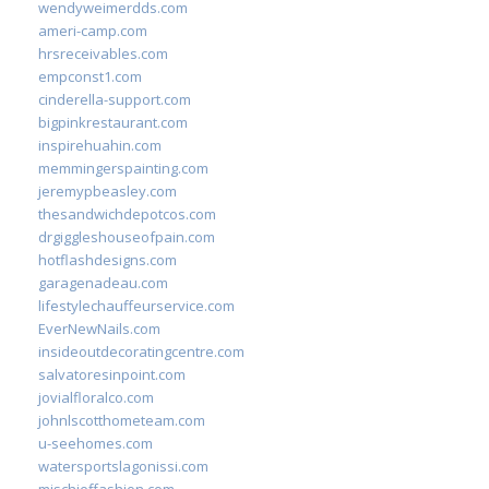
wendyweimerdds.com
ameri-camp.com
hrsreceivables.com
empconst1.com
cinderella-support.com
bigpinkrestaurant.com
inspirehuahin.com
memmingerspainting.com
jeremypbeasley.com
thesandwichdepotcos.com
drgiggleshouseofpain.com
hotflashdesigns.com
garagenadeau.com
lifestylechauffeurservice.com
EverNewNails.com
insideoutdecoratingcentre.com
salvatoresinpoint.com
jovialfloralco.com
johnlscotthometeam.com
u-seehomes.com
watersportslagonissi.com