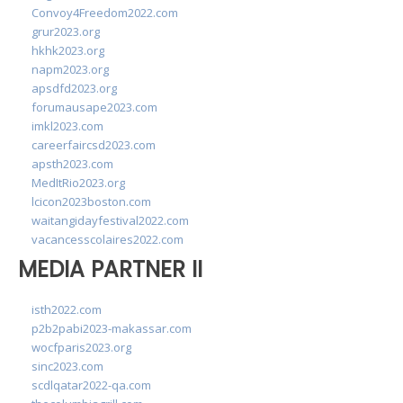
Convoy4Freedom2022.com
grur2023.org
hkhk2023.org
napm2023.org
apsdfd2023.org
forumausape2023.com
imkl2023.com
careerfaircsd2023.com
apsth2023.com
MedItRio2023.org
lcicon2023boston.com
waitangidayfestival2022.com
vacancesscolaires2022.com
MEDIA PARTNER II
isth2022.com
p2b2pabi2023-makassar.com
wocfparis2023.org
sinc2023.com
scdlqatar2022-qa.com