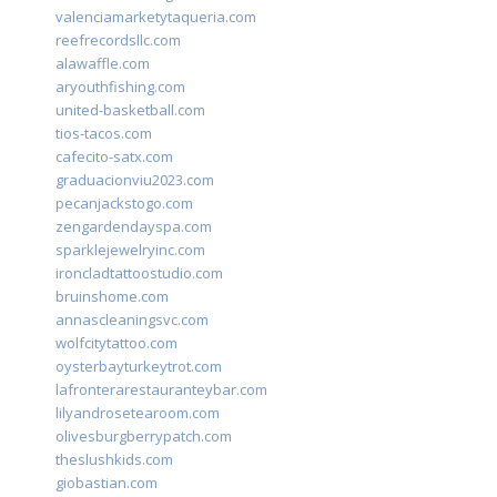
valenciamarketytaqueria.com
reefrecordsllc.com
alawaffle.com
aryouthfishing.com
united-basketball.com
tios-tacos.com
cafecito-satx.com
graduacionviu2023.com
pecanjackstogo.com
zengardendayspa.com
sparklejewelryinc.com
ironcladtattoostudio.com
bruinshome.com
annascleaningsvc.com
wolfcitytattoo.com
oysterbayturkeytrot.com
lafronterarestauranteybar.com
lilyandrosetearoom.com
olivesburgberrypatch.com
theslushkids.com
giobastian.com