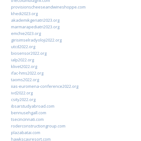
thecolumbiagrill.com
provisionscheeseandwineshoppe.com
khedi2023.org
akademikgeriatri2023.org
marmarapediatri2023.org
emchie2023.org
girisimselradyoloji2022.org
utcd2022.org
biosensor2022.org
ialp2022.org
klivet2022.org
ifac-hms2022.org
taoms2022.org
iias-euromena-conference2022.org
ivd2022.org
csity2022.org
ibsarstudyabroad.com
bennusehgall.com
tsecincinnati.com
roderconstructiongroup.com
plazabatai.com
hawkscayresort.com