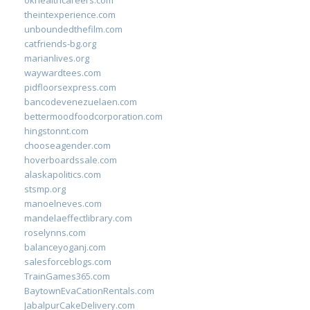
okhealthcareers.com
theintexperience.com
unboundedthefilm.com
catfriends-bg.org
marianlives.org
waywardtees.com
pidfloorsexpress.com
bancodevenezuelaen.com
bettermoodfoodcorporation.com
hingstonnt.com
chooseagender.com
hoverboardssale.com
alaskapolitics.com
stsmp.org
manoelneves.com
mandelaeffectlibrary.com
roselynns.com
balanceyoganj.com
salesforceblogs.com
TrainGames365.com
BaytownEvaCationRentals.com
JabalpurCakeDelivery.com