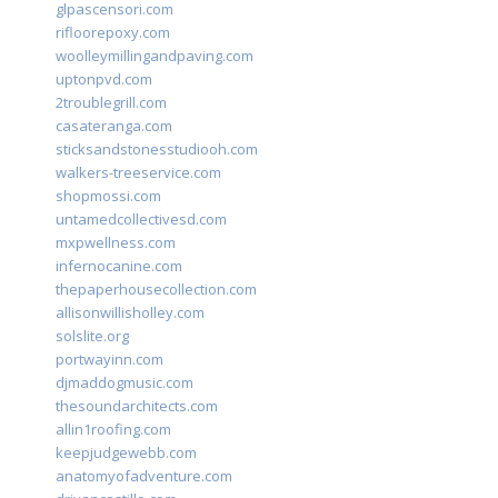
glpascensori.com
rifloorepoxy.com
woolleymillingandpaving.com
uptonpvd.com
2troublegrill.com
casateranga.com
sticksandstonesstudiooh.com
walkers-treeservice.com
shopmossi.com
untamedcollectivesd.com
mxpwellness.com
infernocanine.com
thepaperhousecollection.com
allisonwillisholley.com
solslite.org
portwayinn.com
djmaddogmusic.com
thesoundarchitects.com
allin1roofing.com
keepjudgewebb.com
anatomyofadventure.com