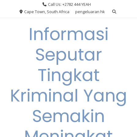
Skip
Call Us: +2782 444 YEAH
to
Cape Town, South Africa
pengeluaran hk
content
Informasi
Seputar
Tingkat
Kriminal Yang
Semakin
Meningkat