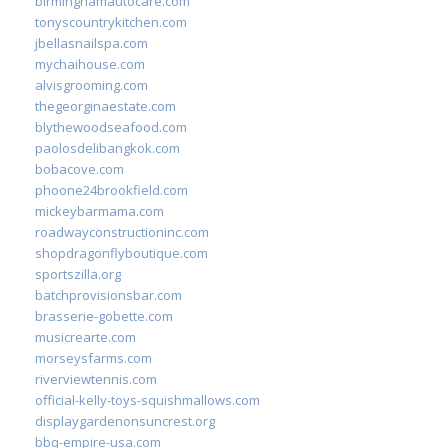
birminghamautocare.com
tonyscountrykitchen.com
jbellasnailspa.com
mychaihouse.com
alvisgrooming.com
thegeorginaestate.com
blythewoodseafood.com
paolosdelibangkok.com
bobacove.com
phoone24brookfield.com
mickeybarmama.com
roadwayconstructioninc.com
shopdragonflyboutique.com
sportszilla.org
batchprovisionsbar.com
brasserie-gobette.com
musicrearte.com
morseysfarms.com
riverviewtennis.com
official-kelly-toys-squishmallows.com
displaygardenonsuncrest.org
bbq-empire-usa.com