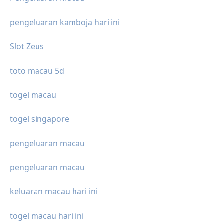
pengeluaran kamboja hari ini
Slot Zeus
toto macau 5d
togel macau
togel singapore
pengeluaran macau
pengeluaran macau
keluaran macau hari ini
togel macau hari ini