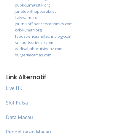
publikjurnalistik.org
juneteenthapparel.net
italywarm.com
journaloffinanceeconomics.com
kvk-kumari.org
foodscienceandtechnology.com
scisportsscience.com
addisababacuisineaz.com
burgerimcamas.com
Link Alternatif
Live HK
Slot Pulsa
Data Macau
Pengeluaran Macau