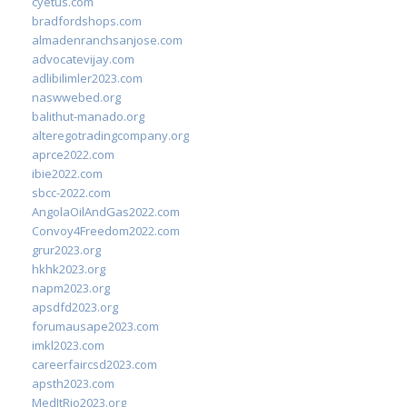
cyetus.com
bradfordshops.com
almadenranchsanjose.com
advocatevijay.com
adlibilimler2023.com
naswwebed.org
balithut-manado.org
alteregotradingcompany.org
aprce2022.com
ibie2022.com
sbcc-2022.com
AngolaOilAndGas2022.com
Convoy4Freedom2022.com
grur2023.org
hkhk2023.org
napm2023.org
apsdfd2023.org
forumausape2023.com
imkl2023.com
careerfaircsd2023.com
apsth2023.com
MedItRio2023.org