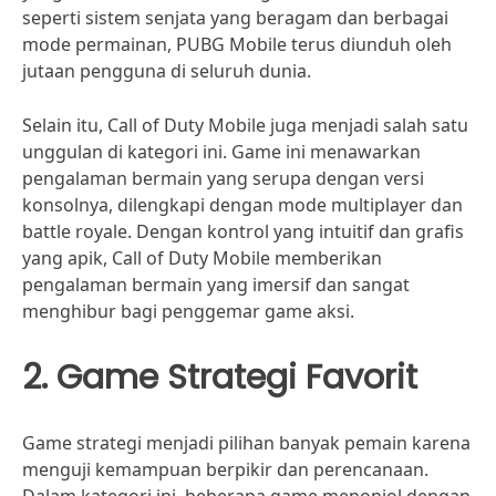
seperti sistem senjata yang beragam dan berbagai
mode permainan, PUBG Mobile terus diunduh oleh
jutaan pengguna di seluruh dunia.
Selain itu, Call of Duty Mobile juga menjadi salah satu
unggulan di kategori ini. Game ini menawarkan
pengalaman bermain yang serupa dengan versi
konsolnya, dilengkapi dengan mode multiplayer dan
battle royale. Dengan kontrol yang intuitif dan grafis
yang apik, Call of Duty Mobile memberikan
pengalaman bermain yang imersif dan sangat
menghibur bagi penggemar game aksi.
2. Game Strategi Favorit
Game strategi menjadi pilihan banyak pemain karena
menguji kemampuan berpikir dan perencanaan.