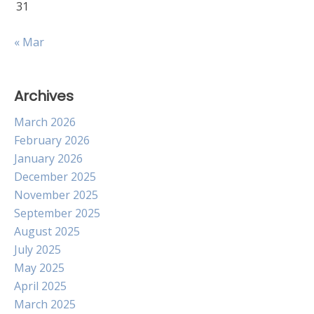
31
« Mar
Archives
March 2026
February 2026
January 2026
December 2025
November 2025
September 2025
August 2025
July 2025
May 2025
April 2025
March 2025