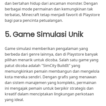
dan bertahan hidup dari ancaman monster. Dengan
berbagai mode permainan dan kemungkinan tak
terbatas, Minecraft tetap menjadi favorit di Playstore
bagi para pencinta petualangan.
5. Game Simulasi Unik
Game simulasi memberikan pengalaman yang
berbeda dari genre lainnya, dan di Playstore banyak
pilihan menarik untuk dicoba. Salah satu game yang
patut dicoba adalah "SimCity BuildIt" yang
memungkinkan pemain membangun dan mengelola
kota mereka sendiri. Dengan grafis yang menawan
dan sistem manajemen yang kompleks, permainan
ini mengajak pemain untuk berpikir strategis dan
kreatif dalam menciptakan lingkungan perkotaan
yang ideal.