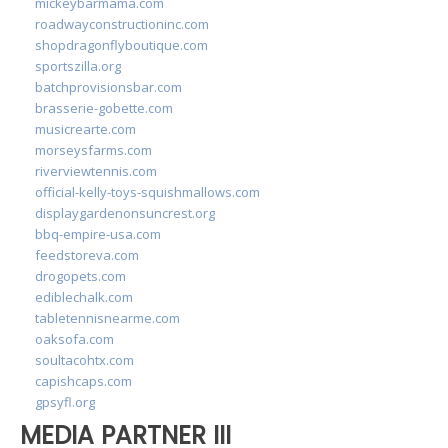
mickeybarmama.com
roadwayconstructioninc.com
shopdragonflyboutique.com
sportszilla.org
batchprovisionsbar.com
brasserie-gobette.com
musicrearte.com
morseysfarms.com
riverviewtennis.com
official-kelly-toys-squishmallows.com
displaygardenonsuncrest.org
bbq-empire-usa.com
feedstoreva.com
drogopets.com
ediblechalk.com
tabletennisnearme.com
oaksofa.com
soultacohtx.com
capishcaps.com
gpsyfl.org
MEDIA PARTNER III