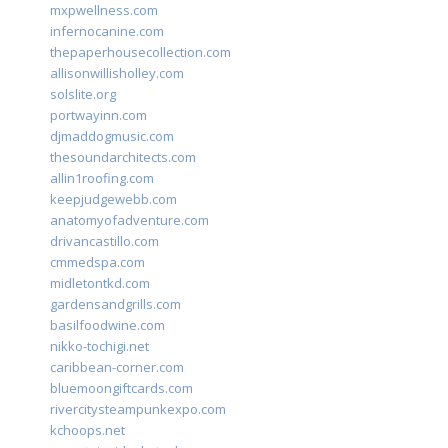
mxpwellness.com
infernocanine.com
thepaperhousecollection.com
allisonwillisholley.com
solslite.org
portwayinn.com
djmaddogmusic.com
thesoundarchitects.com
allin1roofing.com
keepjudgewebb.com
anatomyofadventure.com
drivancastillo.com
cmmedspa.com
midletontkd.com
gardensandgrills.com
basilfoodwine.com
nikko-tochigi.net
caribbean-corner.com
bluemoongiftcards.com
rivercitysteampunkexpo.com
kchoops.net