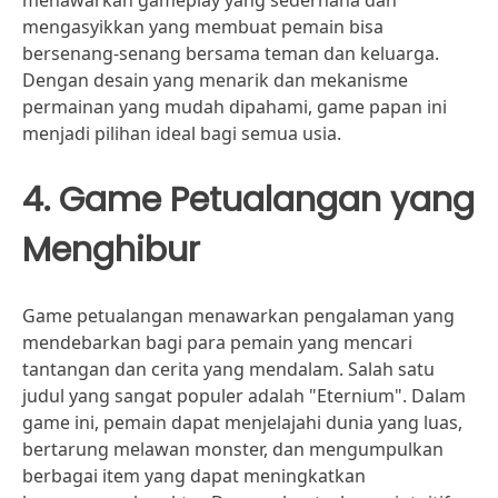
menawarkan gameplay yang sederhana dan
mengasyikkan yang membuat pemain bisa
bersenang-senang bersama teman dan keluarga.
Dengan desain yang menarik dan mekanisme
permainan yang mudah dipahami, game papan ini
menjadi pilihan ideal bagi semua usia.
4. Game Petualangan yang
Menghibur
Game petualangan menawarkan pengalaman yang
mendebarkan bagi para pemain yang mencari
tantangan dan cerita yang mendalam. Salah satu
judul yang sangat populer adalah "Eternium". Dalam
game ini, pemain dapat menjelajahi dunia yang luas,
bertarung melawan monster, dan mengumpulkan
berbagai item yang dapat meningkatkan