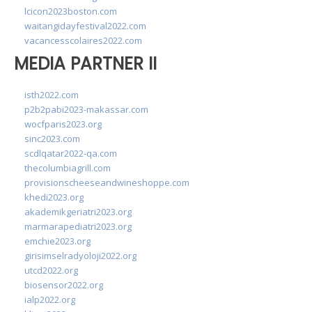
lcicon2023boston.com
waitangidayfestival2022.com
vacancesscolaires2022.com
MEDIA PARTNER II
isth2022.com
p2b2pabi2023-makassar.com
wocfparis2023.org
sinc2023.com
scdlqatar2022-qa.com
thecolumbiagrill.com
provisionscheeseandwineshoppe.com
khedi2023.org
akademikgeriatri2023.org
marmarapediatri2023.org
emchie2023.org
girisimselradyoloji2022.org
utcd2022.org
biosensor2022.org
ialp2022.org