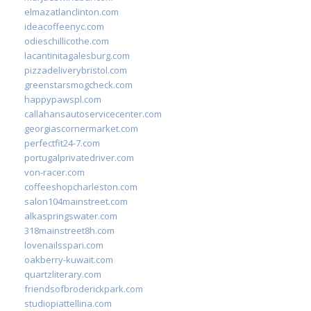
elmazatlanclinton.com
ideacoffeenyc.com
odieschillicothe.com
lacantinitagalesburg.com
pizzadeliverybristol.com
greenstarsmogcheck.com
happypawspl.com
callahansautoservicecenter.com
georgiascornermarket.com
perfectfit24-7.com
portugalprivatedriver.com
von-racer.com
coffeeshopcharleston.com
salon104mainstreet.com
alkaspringswater.com
318mainstreet8h.com
lovenailsspari.com
oakberry-kuwait.com
quartzliterary.com
friendsofbroderickpark.com
studiopiattellina.com