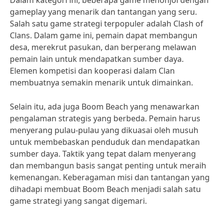
Dalam kategori ini, beberapa game menonjol dengan
gameplay yang menarik dan tantangan yang seru.
Salah satu game strategi terpopuler adalah Clash of
Clans. Dalam game ini, pemain dapat membangun
desa, merekrut pasukan, dan berperang melawan
pemain lain untuk mendapatkan sumber daya.
Elemen kompetisi dan kooperasi dalam Clan
membuatnya semakin menarik untuk dimainkan.
Selain itu, ada juga Boom Beach yang menawarkan
pengalaman strategis yang berbeda. Pemain harus
menyerang pulau-pulau yang dikuasai oleh musuh
untuk membebaskan penduduk dan mendapatkan
sumber daya. Taktik yang tepat dalam menyerang
dan membangun basis sangat penting untuk meraih
kemenangan. Keberagaman misi dan tantangan yang
dihadapi membuat Boom Beach menjadi salah satu
game strategi yang sangat digemari.