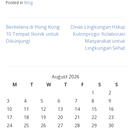
Posted in
Blog
Post
Berkelana di Hong Kong:
Dinas Lingkungan Hidup
10 Tempat Ikonik untuk
Kulonprogo: Kolaborasi
Dikunjungi
Masyarakat untuk
navigation
Lingkungan Sehat
August 2026
M
T
W
T
F
S
S
1
2
3
4
5
6
7
8
9
10
11
12
13
14
15
16
17
18
19
20
21
22
23
24
25
26
27
28
29
30