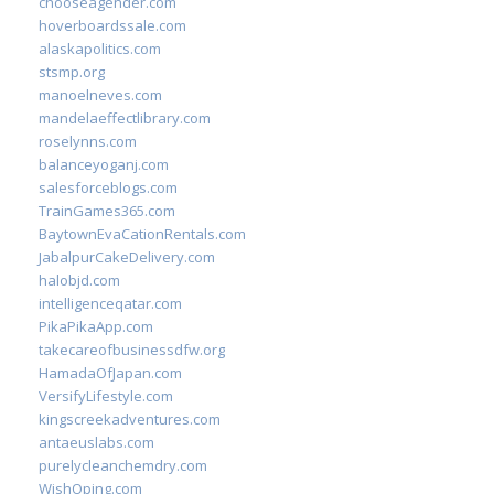
chooseagender.com
hoverboardssale.com
alaskapolitics.com
stsmp.org
manoelneves.com
mandelaeffectlibrary.com
roselynns.com
balanceyoganj.com
salesforceblogs.com
TrainGames365.com
BaytownEvaCationRentals.com
JabalpurCakeDelivery.com
halobjd.com
intelligenceqatar.com
PikaPikaApp.com
takecareofbusinessdfw.org
HamadaOfJapan.com
VersifyLifestyle.com
kingscreekadventures.com
antaeuslabs.com
purelycleanchemdry.com
WishOping.com