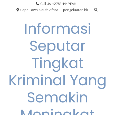
Skip
Call Us: +2782 444 YEAH
to
Cape Town, South Africa
pengeluaran hk
content
Informasi
Seputar
Tingkat
Kriminal Yang
Semakin
Meningkat