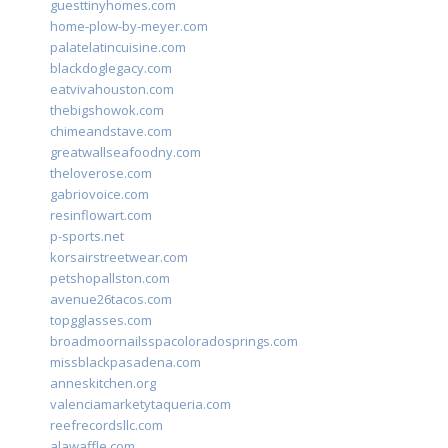
guesttinyhomes.com
home-plow-by-meyer.com
palatelatincuisine.com
blackdoglegacy.com
eatvivahouston.com
thebigshowok.com
chimeandstave.com
greatwallseafoodny.com
theloverose.com
gabriovoice.com
resinflowart.com
p-sports.net
korsairstreetwear.com
petshopallston.com
avenue26tacos.com
topgglasses.com
broadmoornailsspacoloradosprings.com
missblackpasadena.com
anneskitchen.org
valenciamarketytaqueria.com
reefrecordsllc.com
alawaffle.com