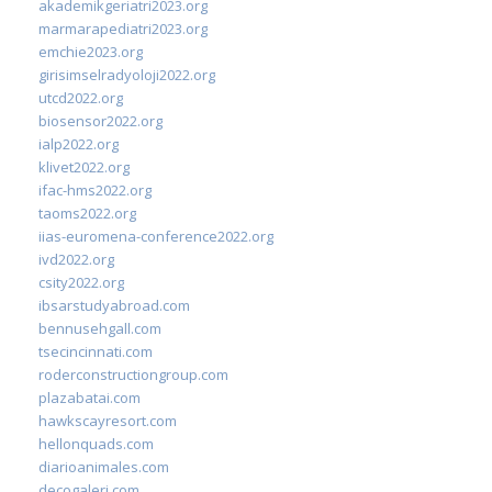
akademikgeriatri2023.org
marmarapediatri2023.org
emchie2023.org
girisimselradyoloji2022.org
utcd2022.org
biosensor2022.org
ialp2022.org
klivet2022.org
ifac-hms2022.org
taoms2022.org
iias-euromena-conference2022.org
ivd2022.org
csity2022.org
ibsarstudyabroad.com
bennusehgall.com
tsecincinnati.com
roderconstructiongroup.com
plazabatai.com
hawkscayresort.com
hellonquads.com
diarioanimales.com
decogaleri.com