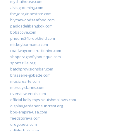
mychaihouse.com
alvisgrooming.com
thegeorginaestate.com
blythewoodseafood.com
paolosdelibangkok.com
bobacove.com
phoone24brookfield.com
mickeybarmama.com
roadwayconstructioninc.com
shopdragonflyboutique.com
sportszilla.org
batchprovisionsbar.com
brasserie-gobette.com
musicrearte.com
morseysfarms.com
riverviewtennis.com
official-kelly-toys-squishmallows.com
displaygardenonsuncrest.org
bbq-empire-usa.com
feedstoreva.com
drogopets.com
ediblechalk.com