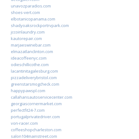
unavozparadios.com
shoes-vert.com
elbotanicopanama.com
shadyoaksrockportrvpark.com
jccoinlaundry.com
kautorepair.com
marjaeswinebar.com
elmazatlanclinton.com
ideacoffeenyc.com
odieschillicothe.com
lacantinitagalesburg.com
pizzadeliverybristol.com
greenstarsmogcheck.com
happypawspl.com
callahansautoservicecenter.com
georgiascornermarket.com
perfectfit24-7.com
portugalprivatedriver.com
von-racer.com
coffeeshopcharleston.com
salon104mainstreet.com