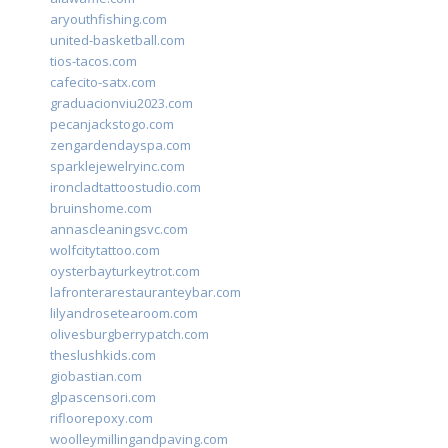
aryouthfishing.com
united-basketball.com
tios-tacos.com
cafecito-satx.com
graduacionviu2023.com
pecanjackstogo.com
zengardendayspa.com
sparklejewelryinc.com
ironcladtattoostudio.com
bruinshome.com
annascleaningsvc.com
wolfcitytattoo.com
oysterbayturkeytrot.com
lafronterarestauranteybar.com
lilyandrosetearoom.com
olivesburgberrypatch.com
theslushkids.com
giobastian.com
glpascensori.com
rifloorepoxy.com
woolleymillingandpaving.com