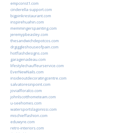
empconst1.com
cinderella-support.com
bigpinkrestaurant.com
inspirehuahin.com
memmingerspainting.com
jeremypbeasley.com
thesandwichdepotcos.com
drgiggleshouseofpain.com
hotflashdesigns.com
garagenadeau.com
lifestylechauffeurservice.com
EverNewNails.com
insideoutdecoratingcentre.com
salvatoresinpoint.com
jovialfloralco.com
johnlscotthometeam.com
u-seehomes.com
watersportslagonissi.com
mischieffashion.com
eduwyre.com
retro-interiors.com