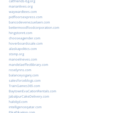
catfriends-bg.org
marianlives.org
waywardtees.com
pidfloorsexpress.com
bancodevenezuelaen.com
bettermoodfoodcorporation.com
hingstonnt.com
chooseagender.com
hoverboardssale.com
alaskapolitics.com
stsmp.org
manoelneves.com
mandelaeffectlibrary.com
roselynns.com
balanceyoganj.com
salesforceblogs.com
TrainGames365.com
BaytownEvaCationRentals.com
JabalpurCakeDelivery.com
halobjd.com
intelligenceqatar.com
PikaPikaApp.com