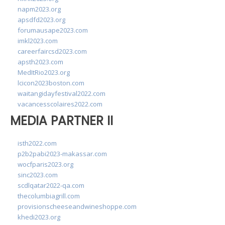
napm2023.org
apsdfd2023.org
forumausape2023.com
imkl2023.com
careerfaircsd2023.com
apsth2023.com
MedItRio2023.org
lcicon2023boston.com
waitangidayfestival2022.com
vacancesscolaires2022.com
MEDIA PARTNER II
isth2022.com
p2b2pabi2023-makassar.com
wocfparis2023.org
sinc2023.com
scdlqatar2022-qa.com
thecolumbiagrill.com
provisionscheeseandwineshoppe.com
khedi2023.org