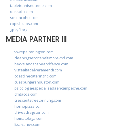
tabletennisnearme.com
oaksofa.com
soultacohtx.com
capishcaps.com
gpsyfl.org
MEDIA PARTNER III
vwrepairarlington.com
cleaningservicebaltimore-md.com
beckslandscapeandfence.com
vistaaltadelveramendi.com
coastlinecateringnc.com
cuesburgershouston.com
psicologiaespecializadaencampeche.com
dmtacos.com
crescentstreetprinting.com
hornopizza.com
driveadragster.com
hematologa.com
lizaivanov.com