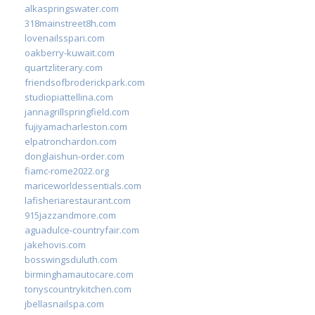
alkaspringswater.com
318mainstreet8h.com
lovenailsspari.com
oakberry-kuwait.com
quartzliterary.com
friendsofbroderickpark.com
studiopiattellina.com
jannagrillspringfield.com
fujiyamacharleston.com
elpatronchardon.com
donglaishun-order.com
fiamc-rome2022.org
mariceworldessentials.com
lafisheriarestaurant.com
915jazzandmore.com
aguadulce-countryfair.com
jakehovis.com
bosswingsduluth.com
birminghamautocare.com
tonyscountrykitchen.com
jbellasnailspa.com