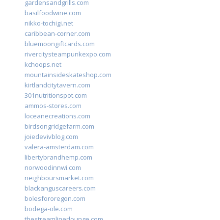
gardensandgrills.com
basilfoodwine.com
nikko-tochigi.net
caribbean-corner.com
bluemoongiftcards.com
rivercitysteampunkexpo.com
kchoops.net
mountainsideskateshop.com
kirtlandcitytavern.com
301nutritionspot.com
ammos-stores.com
loceanecreations.com
birdsongridgefarm.com
joiedevivblog.com
valera-amsterdam.com
libertybrandhemp.com
norwoodinnwi.com
neighboursmarket.com
blackanguscareers.com
bolesfororegon.com
bodega-ole.com
thestreamlinerlounge.com