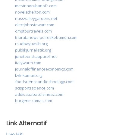
mestrinorubanofc.com
novelatherton.com
nassvalleygardens.net
electjohnstewart.com
omptourtravels.com
tribratanews-polreskebumen.com
rsudbayuasih.org
publikjurnalistik.org
juneteenthapparel.net
italywarm.com
journaloffinanceeconomics.com
kvk-kumari.org
foodscienceandtechnology.com
scisportsscience.com
addisababacuisineaz.com
burgerimcamas.com
Link Alternatif
Live HK