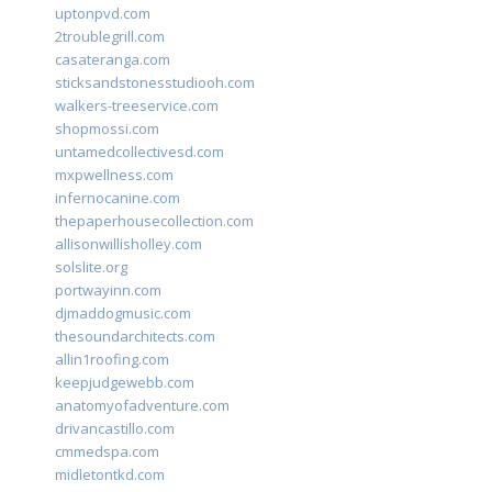
uptonpvd.com
2troublegrill.com
casateranga.com
sticksandstonesstudiooh.com
walkers-treeservice.com
shopmossi.com
untamedcollectivesd.com
mxpwellness.com
infernocanine.com
thepaperhousecollection.com
allisonwillisholley.com
solslite.org
portwayinn.com
djmaddogmusic.com
thesoundarchitects.com
allin1roofing.com
keepjudgewebb.com
anatomyofadventure.com
drivancastillo.com
cmmedspa.com
midletontkd.com