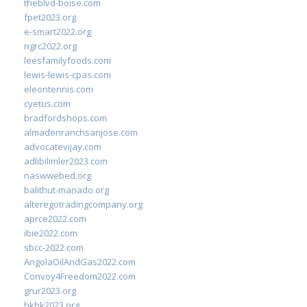
theblvd-boise.com
fpet2023.org
e-smart2022.org
ngrc2022.org
leesfamilyfoods.com
lewis-lewis-cpas.com
eleontennis.com
cyetus.com
bradfordshops.com
almadenranchsanjose.com
advocatevijay.com
adlibilimler2023.com
naswwebed.org
balithut-manado.org
alteregotradingcompany.org
aprce2022.com
ibie2022.com
sbcc-2022.com
AngolaOilAndGas2022.com
Convoy4Freedom2022.com
grur2023.org
hkhk2023.org