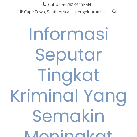
Skip
Call Us: +2782 444 YEAH
to
Cape Town, South Africa
pengeluaran hk
content
Informasi
Seputar
Tingkat
Kriminal Yang
Semakin
Meningkat