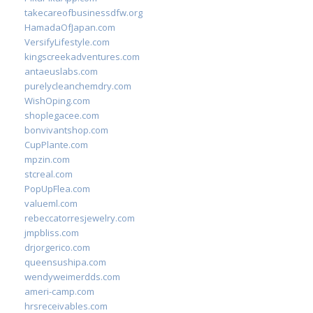
takecareofbusinessdfw.org
HamadaOfJapan.com
VersifyLifestyle.com
kingscreekadventures.com
antaeuslabs.com
purelycleanchemdry.com
WishOping.com
shoplegacee.com
bonvivantshop.com
CupPlante.com
mpzin.com
stcreal.com
PopUpFlea.com
valueml.com
rebeccatorresjewelry.com
jmpbliss.com
drjorgerico.com
queensushipa.com
wendyweimerdds.com
ameri-camp.com
hrsreceivables.com